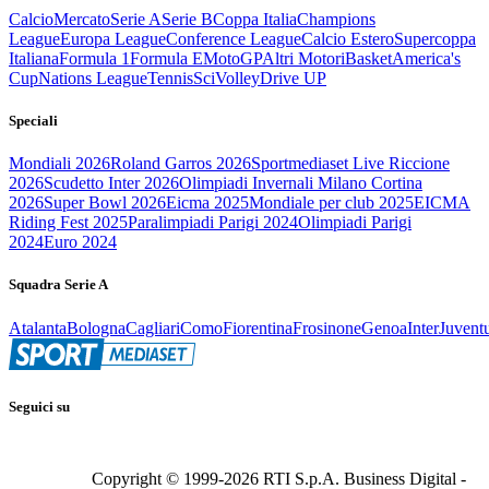
Calcio
Mercato
Serie A
Serie B
Coppa Italia
Champions
League
Europa League
Conference League
Calcio Estero
Supercoppa
Italiana
Formula 1
Formula E
MotoGP
Altri Motori
Basket
America's
Cup
Nations League
Tennis
Sci
Volley
Drive UP
Speciali
Mondiali 2026
Roland Garros 2026
Sportmediaset Live Riccione
2026
Scudetto Inter 2026
Olimpiadi Invernali Milano Cortina
2026
Super Bowl 2026
Eicma 2025
Mondiale per club 2025
EICMA
Riding Fest 2025
Paralimpiadi Parigi 2024
Olimpiadi Parigi
2024
Euro 2024
Squadra Serie A
Atalanta
Bologna
Cagliari
Como
Fiorentina
Frosinone
Genoa
Inter
Juvent
Seguici su
Copyright © 1999-
2026
RTI S.p.A. Business Digital -