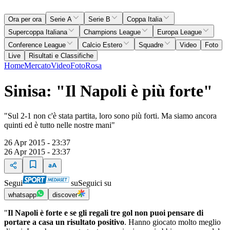
Ora per ora
Serie A
Serie B
Coppa Italia
Supercoppa Italiana
Champions League
Europa League
Conference League
Calcio Estero
Squadre
Video
Foto
Live
Risultati e Classifiche
Home
Mercato
Video
Foto
Rosa
Sinisa: "Il Napoli è più forte"
"Sul 2-1 non c'è stata partita, loro sono più forti. Ma siamo ancora
quinti ed è tutto nelle nostre mani"
26 Apr 2015 - 23:37
26 Apr 2015 - 23:37
Segui
su
Seguici su
whatsapp
discover
"
Il Napoli è forte e se gli regali tre gol non puoi pensare di
portare a casa un risultato positivo
. Hanno giocato molto meglio