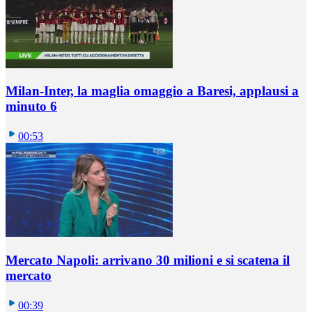
Milan-Inter, la maglia omaggio a Baresi, applausi a
minuto 6
00:53
Mercato Napoli: arrivano 30 milioni e si scatena il
mercato
00:39