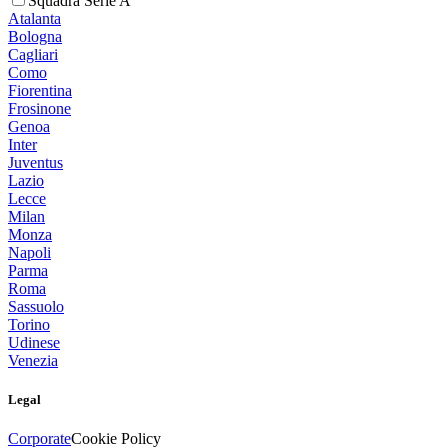
Squadra Serie A
Atalanta
Bologna
Cagliari
Como
Fiorentina
Frosinone
Genoa
Inter
Juventus
Lazio
Lecce
Milan
Monza
Napoli
Parma
Roma
Sassuolo
Torino
Udinese
Venezia
Legal
Corporate
Cookie Policy