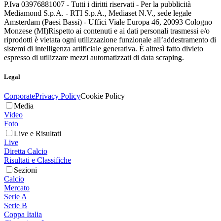
P.Iva 03976881007 - Tutti i diritti riservati - Per la pubblicità
Mediamond S.p.A. - RTI S.p.A., Mediaset N.V., sede legale
Amsterdam (Paesi Bassi) - Uffici Viale Europa 46, 20093 Cologno
Monzese (MI)
Rispetto ai contenuti e ai dati personali trasmessi e/o
riprodotti è vietata ogni utilizzazione funzionale all’addestramento di
sistemi di intelligenza artificiale generativa. È altresì fatto divieto
espresso di utilizzare mezzi automatizzati di data scraping.
Legal
Corporate
Privacy Policy
Cookie Policy
Media
Video
Foto
Live e Risultati
Live
Diretta Calcio
Risultati e Classifiche
Sezioni
Calcio
Mercato
Serie A
Serie B
Coppa Italia