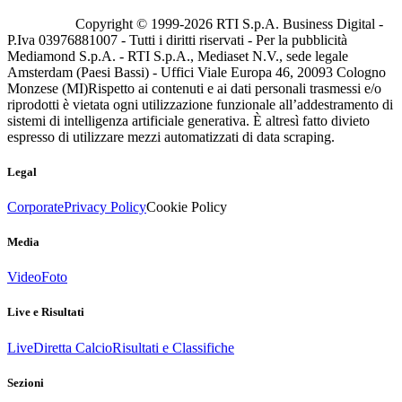
Copyright © 1999-
2026
RTI S.p.A. Business Digital -
P.Iva 03976881007 - Tutti i diritti riservati - Per la pubblicità
Mediamond S.p.A. - RTI S.p.A., Mediaset N.V., sede legale
Amsterdam (Paesi Bassi) - Uffici Viale Europa 46, 20093 Cologno
Monzese (MI)
Rispetto ai contenuti e ai dati personali trasmessi e/o
riprodotti è vietata ogni utilizzazione funzionale all’addestramento di
sistemi di intelligenza artificiale generativa. È altresì fatto divieto
espresso di utilizzare mezzi automatizzati di data scraping.
Legal
Corporate
Privacy Policy
Cookie Policy
Media
Video
Foto
Live e Risultati
Live
Diretta Calcio
Risultati e Classifiche
Sezioni