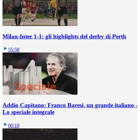
Milan-Inter 1-1: gli highlights del derby di Perth
55:58
Addio Capitano: Franco Baresi, un grande italiano -
Lo speciale integrale
00:18