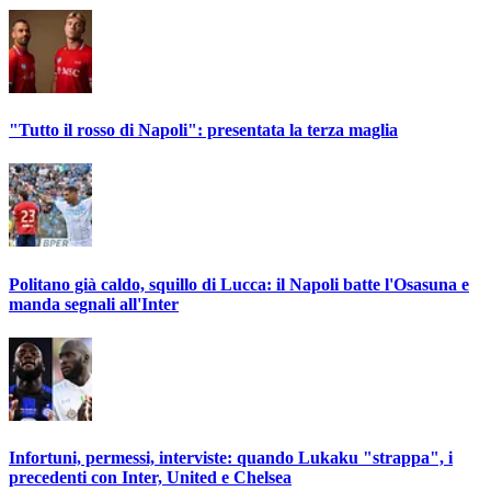
"Tutto il rosso di Napoli": presentata la terza maglia
Politano già caldo, squillo di Lucca: il Napoli batte l'Osasuna e
manda segnali all'Inter
Infortuni, permessi, interviste: quando Lukaku "strappa", i
precedenti con Inter, United e Chelsea