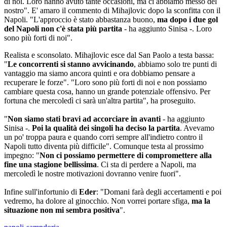
di noi. Loro hanno avuto tante occasioni, ma ci abbiamo messo del
nostro". E' amaro il commento di Mihajlovic dopo la sconfitta con il
Napoli. "L'approccio è stato abbastanza buono,
ma dopo i due gol
del Napoli non c'è stata più partita
- ha aggiunto Sinisa -. Loro
sono più forti di noi".
Realista e sconsolato. Mihajlovic esce dal San Paolo a testa bassa:
"
Le concorrenti si stanno avvicinando
, abbiamo solo tre punti di
vantaggio ma siamo ancora quinti e ora dobbiamo pensare a
recuperare le forze". "Loro sono più forti di noi e non possiamo
cambiare questa cosa, hanno un grande potenziale offensivo. Per
fortuna che mercoledì ci sarà un'altra partita", ha proseguito.
"
Non siamo stati bravi ad accorciare in avanti
- ha aggiunto
Sinisa -.
Poi la qualità dei singoli ha deciso la partita
. Avevamo
un po' troppa paura e quando corri sempre all'indietro contro il
Napoli tutto diventa più difficile". Comunque testa al prossimo
impegno: "
Non ci possiamo permettere di compromettere alla
fine una stagione bellissima
. Ci sta di perdere a Napoli, ma
mercoledì le nostre motivazioni dovranno venire fuori".
Infine sull'infortunio di
Eder
: "Domani farà degli accertamenti e poi
vedremo, ha dolore al ginocchio. Non vorrei portare sfiga,
ma la
situazione non mi sembra positiva
".