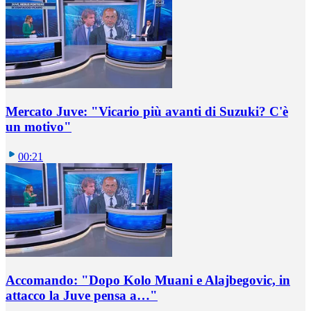
Mercato Juve: "Vicario più avanti di Suzuki? C'è
un motivo"
00:21
Accomando: "Dopo Kolo Muani e Alajbegovic, in
attacco la Juve pensa a…"