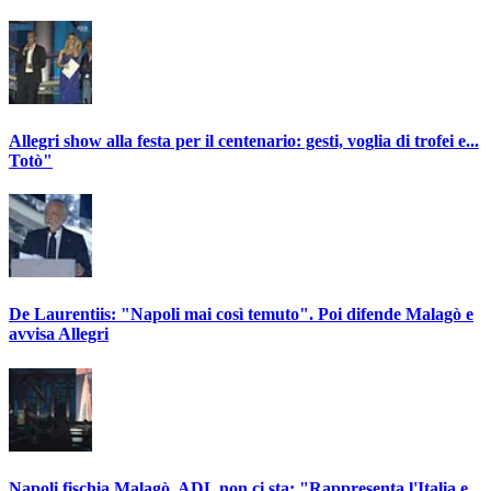
Allegri show alla festa per il centenario: gesti, voglia di trofei e...
Totò"
De Laurentiis: "Napoli mai così temuto". Poi difende Malagò e
avvisa Allegri
Napoli fischia Malagò, ADL non ci sta: "Rappresenta l'Italia e