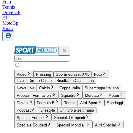
Foto
Tennis
Drive UP
F1
MotoGp
Virali
Video
Pressing
Sportmediaset XXL
Foto
Live
Diretta Calcio
Risultati e Classifiche
News Live
Calcio
Coppa Italia
Supercoppa Italiana
Probabili Formazioni
Squadre
Mercato
Motori
Drive UP
Formula E
Tennis
Altri Sport
Sondaggi
Podcast
Lifestyle
Un libro a settimana
Speciali Europei
Speciali Olimpiadi
Speciale Scudetti
Speciali Mondiali
Altri Speciali