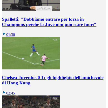
Spalletti: "Dobbiamo entrare per forza in
Champions perché la Juve non può stare fuori"
01:30
Chelsea-Juventus 0-1: gli highlights dell'amichevole
di Hong Kong
02:45