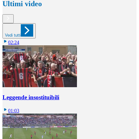
Ultimi video
Vedi tutti
02:24
Leggende insostituibili
01:03