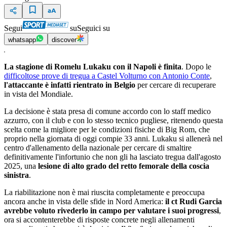
Segui
su
Seguici su
whatsapp
discover
La stagione di Romelu Lukaku con il Napoli è finita
. Dopo le
difficoltose prove di tregua a Castel Volturno con Antonio Conte
,
l'attaccante è infatti rientrato in Belgio
per cercare di recuperare
in vista del Mondiale.
La decisione è stata presa di comune accordo con lo staff medico
azzurro, con il club e con lo stesso tecnico pugliese, ritenendo questa
scelta come la migliore per le condizioni fisiche di Big Rom, che
proprio nella giornata di oggi compie 33 anni. Lukaku si allenerà nel
centro d'allenamento della nazionale per cercare di smaltire
definitivamente l'infortunio che non gli ha lasciato tregua dall'agosto
2025, una
lesione di alto grado del retto femorale della coscia
sinistra
.
La riabilitazione non è mai riuscita completamente e preoccupa
ancora anche in vista delle sfide in Nord America:
il ct Rudi Garcia
avrebbe voluto rivederlo in campo per valutare i suoi progressi
,
ora si accontenterebbe di risposte concrete negli allenamenti