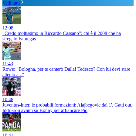
Vedi tutti
12:08
“Credo moltissimo in Riccardo Cassano”: chi è il 2008 che ha
stregato Fabregas
11:43
Rowe: "Bologna, per te canterò Dalla! Tedesco? Con lui devi stare
attento a..."
10:48
Juventus-Inter, le probabili formazioni: Alajbegovic dal 1', Gatti out.
Iddrissou avanti su Bonny per affiancare Pio
10:41