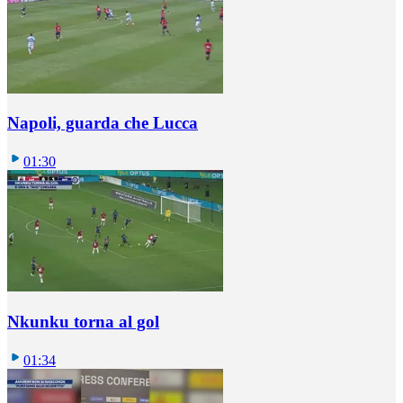
Napoli, guarda che Lucca
01:30
Nkunku torna al gol
01:34