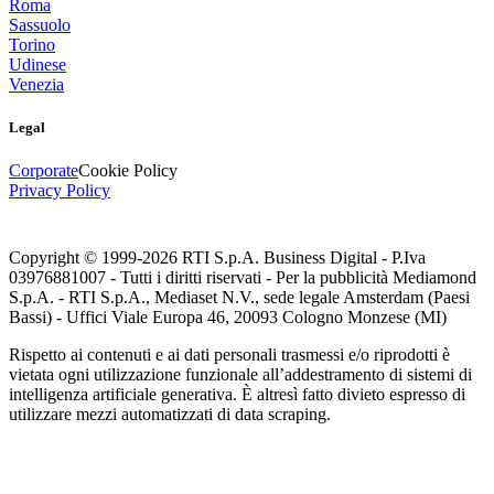
Roma
Sassuolo
Torino
Udinese
Venezia
Legal
Corporate
Cookie Policy
Privacy Policy
Copyright © 1999-
2026
RTI S.p.A. Business Digital - P.Iva
03976881007 - Tutti i diritti riservati - Per la pubblicità Mediamond
S.p.A. - RTI S.p.A., Mediaset N.V., sede legale Amsterdam (Paesi
Bassi) - Uffici Viale Europa 46, 20093 Cologno Monzese (MI)
Rispetto ai contenuti e ai dati personali trasmessi e/o riprodotti è
vietata ogni utilizzazione funzionale all’addestramento di sistemi di
intelligenza artificiale generativa. È altresì fatto divieto espresso di
utilizzare mezzi automatizzati di data scraping.