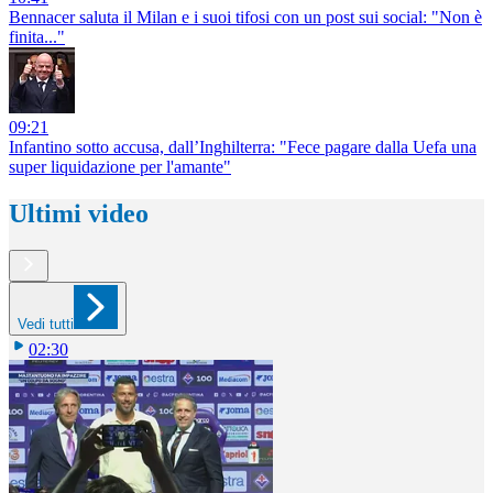
Bennacer saluta il Milan e i suoi tifosi con un post sui social: "Non è
finita..."
09:21
Infantino sotto accusa, dall’Inghilterra: "Fece pagare dalla Uefa una
super liquidazione per l'amante"
Ultimi video
Vedi tutti
02:30