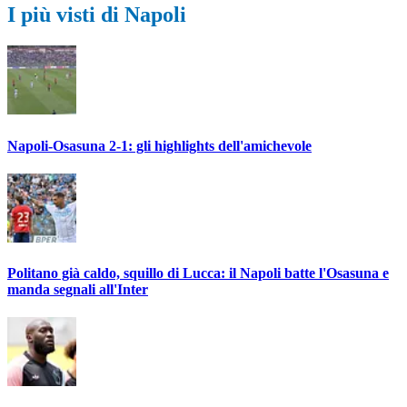
I più visti di Napoli
Napoli-Osasuna 2-1: gli highlights dell'amichevole
Politano già caldo, squillo di Lucca: il Napoli batte l'Osasuna e
manda segnali all'Inter