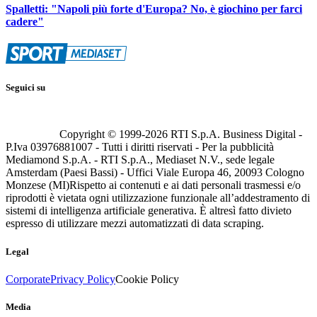
Spalletti: "Napoli più forte d'Europa? No, è giochino per farci
cadere"
Seguici su
Copyright © 1999-
2026
RTI S.p.A. Business Digital -
P.Iva 03976881007 - Tutti i diritti riservati - Per la pubblicità
Mediamond S.p.A. - RTI S.p.A., Mediaset N.V., sede legale
Amsterdam (Paesi Bassi) - Uffici Viale Europa 46, 20093 Cologno
Monzese (MI)
Rispetto ai contenuti e ai dati personali trasmessi e/o
riprodotti è vietata ogni utilizzazione funzionale all’addestramento di
sistemi di intelligenza artificiale generativa. È altresì fatto divieto
espresso di utilizzare mezzi automatizzati di data scraping.
Legal
Corporate
Privacy Policy
Cookie Policy
Media