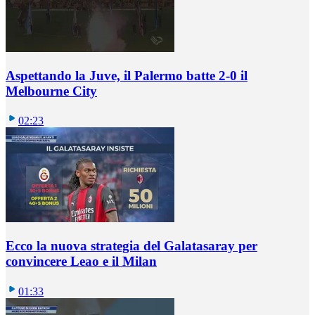
Aspettando la Juve, il Palermo batte 2-0 il
Melbourne City
02:23
Ecco la nuova strategia del Galatasaray per
convincere Leao e il Milan
01:33