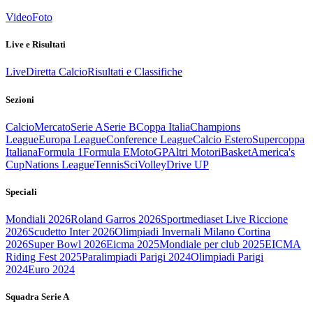
Video
Foto
Live e Risultati
Live
Diretta Calcio
Risultati e Classifiche
Sezioni
Calcio
Mercato
Serie A
Serie B
Coppa Italia
Champions
League
Europa League
Conference League
Calcio Estero
Supercoppa
Italiana
Formula 1
Formula E
MotoGP
Altri Motori
Basket
America's
Cup
Nations League
Tennis
Sci
Volley
Drive UP
Speciali
Mondiali 2026
Roland Garros 2026
Sportmediaset Live Riccione
2026
Scudetto Inter 2026
Olimpiadi Invernali Milano Cortina
2026
Super Bowl 2026
Eicma 2025
Mondiale per club 2025
EICMA
Riding Fest 2025
Paralimpiadi Parigi 2024
Olimpiadi Parigi
2024
Euro 2024
Squadra Serie A