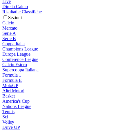
Live
Diretta Calcio
Risultati e Classifiche
Sezioni
Calcio
Mercato
Serie A
Serie B
Coppa Italia
Champions League
Europa League
Conference League
Calcio Estero
Supercoppa Italiana
Formula 1
Formula E
MotoGP
Altri Motori
Basket
America's Cup
Nations League
Tennis
Sci
Volley
Drive UP