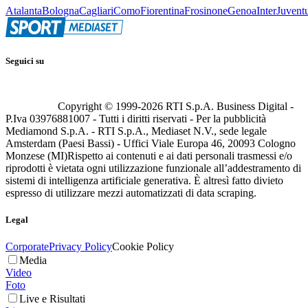
Atalanta
Bologna
Cagliari
Como
Fiorentina
Frosinone
Genoa
Inter
Juvent
Seguici su
Copyright © 1999-
2026
RTI S.p.A. Business Digital -
P.Iva 03976881007 - Tutti i diritti riservati - Per la pubblicità
Mediamond S.p.A. - RTI S.p.A., Mediaset N.V., sede legale
Amsterdam (Paesi Bassi) - Uffici Viale Europa 46, 20093 Cologno
Monzese (MI)
Rispetto ai contenuti e ai dati personali trasmessi e/o
riprodotti è vietata ogni utilizzazione funzionale all’addestramento di
sistemi di intelligenza artificiale generativa. È altresì fatto divieto
espresso di utilizzare mezzi automatizzati di data scraping.
Legal
Corporate
Privacy Policy
Cookie Policy
Media
Video
Foto
Live e Risultati