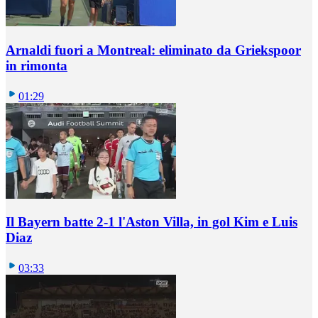
Arnaldi fuori a Montreal: eliminato da Griekspoor
in rimonta
01:29
Il Bayern batte 2-1 l'Aston Villa, in gol Kim e Luis
Diaz
03:33