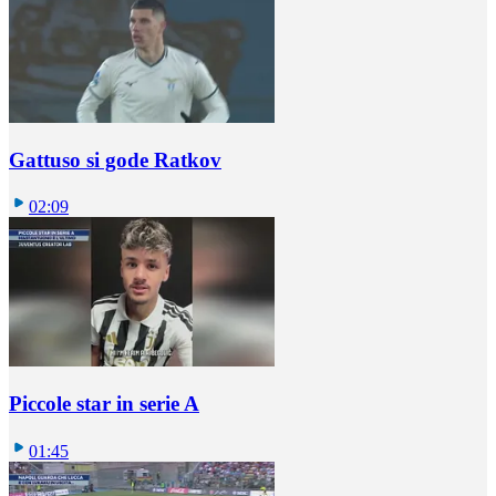
Gattuso si gode Ratkov
02:09
Piccole star in serie A
01:45