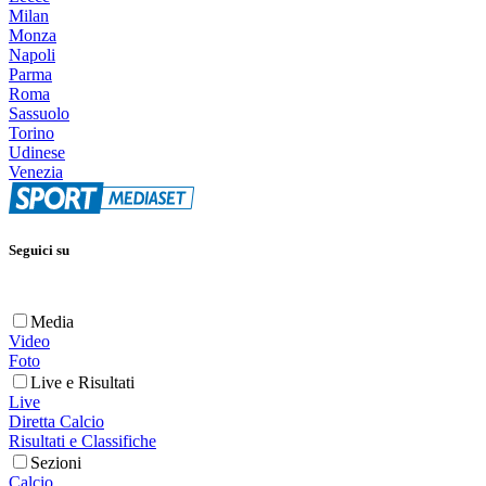
Milan
Monza
Napoli
Parma
Roma
Sassuolo
Torino
Udinese
Venezia
Seguici su
Media
Video
Foto
Live e Risultati
Live
Diretta Calcio
Risultati e Classifiche
Sezioni
Calcio