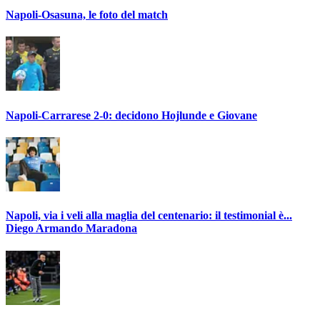
Napoli-Osasuna, le foto del match
Napoli-Carrarese 2-0: decidono Hojlunde e Giovane
Napoli, via i veli alla maglia del centenario: il testimonial è...
Diego Armando Maradona