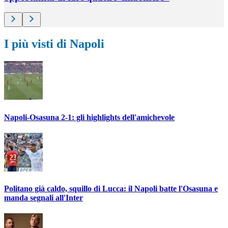
I più visti di Napoli
Napoli-Osasuna 2-1: gli highlights dell'amichevole
Politano già caldo, squillo di Lucca: il Napoli batte l'Osasuna e
manda segnali all'Inter