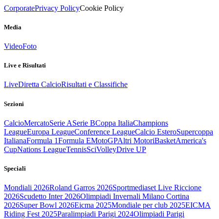
Corporate
Privacy Policy
Cookie Policy
Media
Video
Foto
Live e Risultati
Live
Diretta Calcio
Risultati e Classifiche
Sezioni
Calcio
Mercato
Serie A
Serie B
Coppa Italia
Champions
League
Europa League
Conference League
Calcio Estero
Supercoppa
Italiana
Formula 1
Formula E
MotoGP
Altri Motori
Basket
America's
Cup
Nations League
Tennis
Sci
Volley
Drive UP
Speciali
Mondiali 2026
Roland Garros 2026
Sportmediaset Live Riccione
2026
Scudetto Inter 2026
Olimpiadi Invernali Milano Cortina
2026
Super Bowl 2026
Eicma 2025
Mondiale per club 2025
EICMA
Riding Fest 2025
Paralimpiadi Parigi 2024
Olimpiadi Parigi