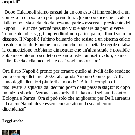
acquisti
".
"Dopo Calciopoli siamo passati da un contesto di imprenditori a un
contesto in cui sono di più i prenditori. Quando si dice che il calcio
italiano non sta andando da nessuna parte - osserva il presidente del
Napoli - è anche perché nessuno vuole andare da parti diverse.
Tranne alcuni casi, gli imprenditori non partecipano, i fondi sono un
disastro. Il Napoli è l'ultimo baluardo che resiste a un sistema calcio
basato sui fondi. È anche un calcio che non rispetta le regole e falsa
la competizione, Abbiamo dimostrato che un'altra strada è possibile,
abbiamo vinto uno scudetto restando fedeli ai nostri valori, siamo
l'altra faccia della medaglia e così vogliamo restare".
Ora il suo Napoli è pronto per tornare quello ai livelli dello scudetto
vinto con Spalletti nel 2023: alla guida Antonio Conte, per AdL
"uno degli allenatori più forti al mondo". A lui il compito di
risollevare la squadra dal decimo posto della passata stagione: dopo
un inizio shock a Verona sono arrivati Lukaku e i sei punti contro
Bologna e Parma. Ora si può solo che migliorare: per De Laurentiis
"il calcio Napoli deve essere consacrato nella sua ulteriore
dipendenza".
Leggi anche