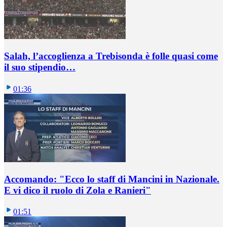
Salah, l’accoglienza a Trebisonda è folle quasi come
il suo stipendio…
01:36
Accomando: "Ecco lo staff di Mancini in Nazionale.
E vi dico il ruolo di Zola e Ranieri"
01:51