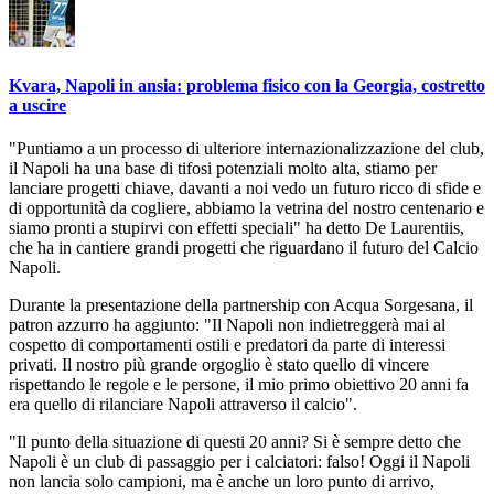
Kvara, Napoli in ansia: problema fisico con la Georgia, costretto
a uscire
"Puntiamo a un processo di ulteriore internazionalizzazione del club,
il Napoli ha una base di tifosi potenziali molto alta, stiamo per
lanciare progetti chiave, davanti a noi vedo un futuro ricco di sfide e
di opportunità da cogliere, abbiamo la vetrina del nostro centenario e
siamo pronti a stupirvi con effetti speciali" ha detto De Laurentiis,
che ha in cantiere grandi progetti che riguardano il futuro del Calcio
Napoli.
Durante la presentazione della partnership con Acqua Sorgesana, il
patron azzurro ha aggiunto: "Il Napoli non indietreggerà mai al
cospetto di comportamenti ostili e predatori da parte di interessi
privati. Il nostro più grande orgoglio è stato quello di vincere
rispettando le regole e le persone, il mio primo obiettivo 20 anni fa
era quello di rilanciare Napoli attraverso il calcio".
"Il punto della situazione di questi 20 anni? Si è sempre detto che
Napoli è un club di passaggio per i calciatori: falso! Oggi il Napoli
non lancia solo campioni, ma è anche un loro punto di arrivo,