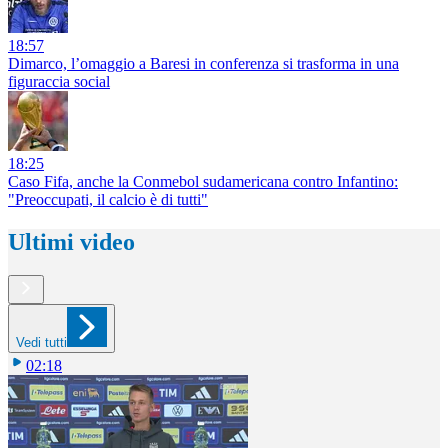
18:57
Dimarco, l’omaggio a Baresi in conferenza si trasforma in una
figuraccia social
18:25
Caso Fifa, anche la Conmebol sudamericana contro Infantino:
"Preoccupati, il calcio è di tutti"
Ultimi video
Vedi tutti
02:18