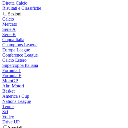
Diretta Calcio
Risultati e Classifiche
Sezioni
Calcio
Mercato
Serie A
Serie B
Coppa Italia
Champions League
Europa League
Conference League
Calcio Estero
Supercoppa Italiana
Formula 1
Formula E
MotoGP
Altri Motori
Basket
America's Cup
Nations League
Tennis
Sci
Volley
Drive UP
Speciali