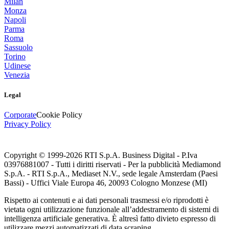
Milan
Monza
Napoli
Parma
Roma
Sassuolo
Torino
Udinese
Venezia
Legal
Corporate
Cookie Policy
Privacy Policy
Copyright © 1999-
2026
RTI S.p.A. Business Digital - P.Iva
03976881007 - Tutti i diritti riservati - Per la pubblicità Mediamond
S.p.A. - RTI S.p.A., Mediaset N.V., sede legale Amsterdam (Paesi
Bassi) - Uffici Viale Europa 46, 20093 Cologno Monzese (MI)
Rispetto ai contenuti e ai dati personali trasmessi e/o riprodotti è
vietata ogni utilizzazione funzionale all’addestramento di sistemi di
intelligenza artificiale generativa. È altresì fatto divieto espresso di
utilizzare mezzi automatizzati di data scraping.