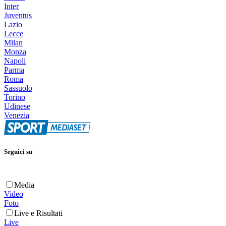
Inter
Juventus
Lazio
Lecce
Milan
Monza
Napoli
Parma
Roma
Sassuolo
Torino
Udinese
Venezia
Seguici su
Media
Video
Foto
Live e Risultati
Live