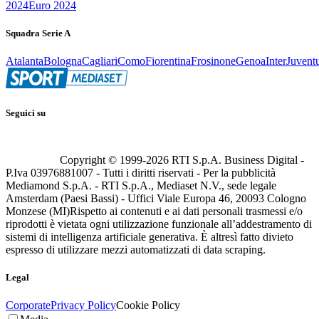
2024
Euro 2024
Squadra Serie A
Atalanta
Bologna
Cagliari
Como
Fiorentina
Frosinone
Genoa
Inter
Juvent
Seguici su
Copyright © 1999-
2026
RTI S.p.A. Business Digital -
P.Iva 03976881007 - Tutti i diritti riservati - Per la pubblicità
Mediamond S.p.A. - RTI S.p.A., Mediaset N.V., sede legale
Amsterdam (Paesi Bassi) - Uffici Viale Europa 46, 20093 Cologno
Monzese (MI)
Rispetto ai contenuti e ai dati personali trasmessi e/o
riprodotti è vietata ogni utilizzazione funzionale all’addestramento di
sistemi di intelligenza artificiale generativa. È altresì fatto divieto
espresso di utilizzare mezzi automatizzati di data scraping.
Legal
Corporate
Privacy Policy
Cookie Policy