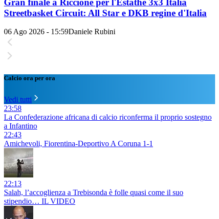
Gran finale a Riccione per l'Estathé 3x3 Italia
Streetbasket Circuit: All Star e DKB regine d'Italia
06 Ago 2026 - 15:59
Daniele Rubini
Calcio ora per ora
Vedi tutti
23:58
La Confederazione africana di calcio riconferma il proprio sostegno
a Infantino
22:43
Amichevoli, Fiorentina-Deportivo A Coruna 1-1
22:13
Salah, l’accoglienza a Trebisonda è folle quasi come il suo
stipendio… IL VIDEO