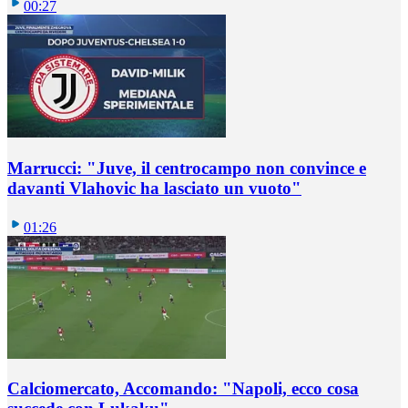
00:27
Marrucci: "Juve, il centrocampo non convince e
davanti Vlahovic ha lasciato un vuoto"
01:26
Calciomercato, Accomando: "Napoli, ecco cosa