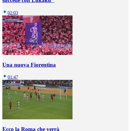
succede con Lukaku"
02:03
Una nuova Fiorentina
01:47
Ecco la Roma che verrà