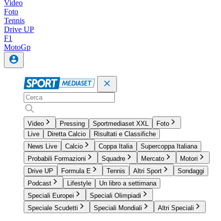
Video
Foto
Tennis
Drive UP
F1
MotoGp
Video
Pressing
Sportmediaset XXL
Foto
Live
Diretta Calcio
Risultati e Classifiche
News Live
Calcio
Coppa Italia
Supercoppa Italiana
Probabili Formazioni
Squadre
Mercato
Motori
Drive UP
Formula E
Tennis
Altri Sport
Sondaggi
Podcast
Lifestyle
Un libro a settimana
Speciali Europei
Speciali Olimpiadi
Speciale Scudetti
Speciali Mondiali
Altri Speciali