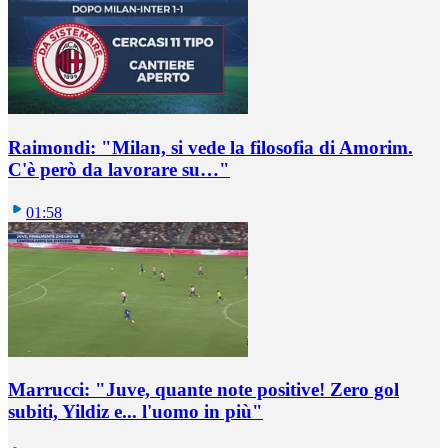
Raimondi: "Milan, si vede la filosofia di Amorim.
C'è però da lavorare su…"
01:58
Marrucci: "Juve, quante note positive! Zero gol
subiti, Yildiz e... l'uomo in più"