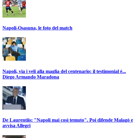
Napoli-Osasuna, le foto del match
Napoli, via i veli alla maglia del centenario: il testimonial è...
Diego Armando Maradona
De Laurentiis: "Napoli mai così temuto". Poi difende Malagò e
avvisa Allegri