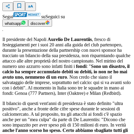
Segui
su
Seguici su
whatsapp
discover
Il presidente del Napoli
Aurelio De Laurentiis
, fresco di
festeggiamenti per i suoi 20 anni alla guida del club partenopeo,
durante la presentazione della partnership con nuovi sponsor ha
tracciato un bilancio della sua presidenza, non risparmiando qualche
attacco alle altre proprietà del nostro campionato. Nel mirino del
numero uno azzurro sono infatti finiti i
fondi
: "
Sono un disastro, il
calcio ha sempre accumulato debiti su debiti, io non ne ho mai
avuto uno, nemmeno di un euro
. Non credo che siano il
salvataggio delle imprese, soprattutto nel calcio: qui si va avanti solo
con i debiti". Al momento in Italia sono tre le squadre in mano ai
fondi: Genoa (777 Partners), Inter (Oaktree) e Milan (Redbird).
Il bilancio di questi vent'anni di presidenza è stato definito "ultra
positivo", anche a fronte delle cifre spese durante le sessioni di
calciomercato. A tal proposito, tra gli attacchi ai fondi c'è spazio
anche per un "mea culpa" da parte di De Laurentiis: "Dicono che
sono impazzito per aver speso più di 150 milioni di euro. In verità
anche l'anno scorso ho speso.
Certo abbiamo sbagliato tutti gli