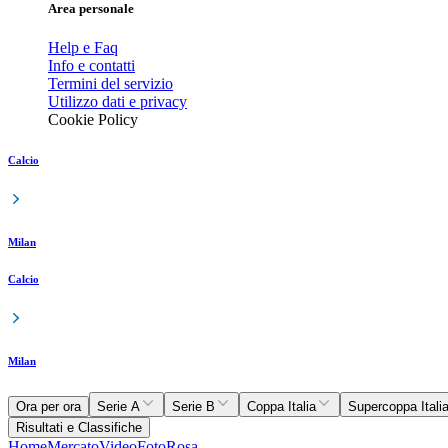
Area personale
Help e Faq
Info e contatti
Termini del servizio
Utilizzo dati e privacy
Cookie Policy
Calcio
Milan
Calcio
Milan
Ora per ora
Serie A
Serie B
Coppa Italia
Supercoppa Itali
Risultati e Classifiche
Home
Mercato
Video
Foto
Rosa