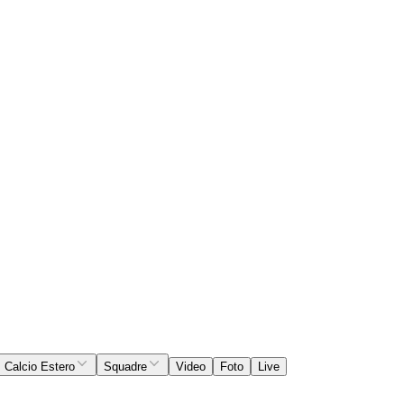
Calcio Estero
Squadre
Video
Foto
Live