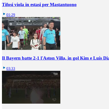
Tifosi viola in estasi per Mastantuono
01:29
Il Bayern batte 2-1 l'Aston Villa, in gol Kim e Luis Di
03:33