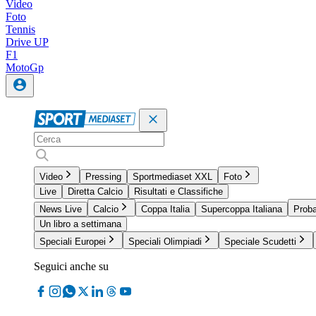
Video
Foto
Tennis
Drive UP
F1
MotoGp
Video
Pressing
Sportmediaset XXL
Foto
Live
Diretta Calcio
Risultati e Classifiche
News Live
Calcio
Coppa Italia
Supercoppa Italiana
Proba
Un libro a settimana
Speciali Europei
Speciali Olimpiadi
Speciale Scudetti
Seguici anche su