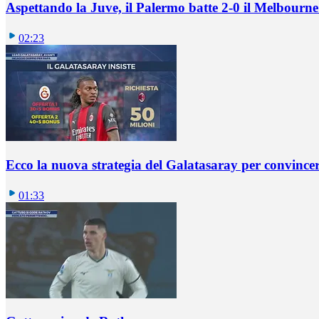
Aspettando la Juve, il Palermo batte 2-0 il Melbourne
02:23
Ecco la nuova strategia del Galatasaray per convincer
01:33