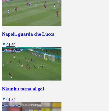
Napoli, guarda che Lucca
01:30
Nkunku torna al gol
01:34