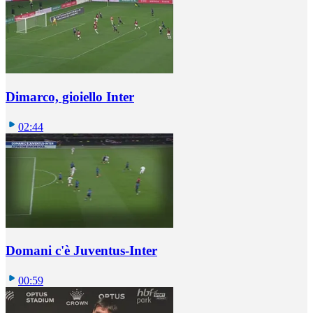
Dimarco, gioiello Inter
02:44
Domani c'è Juventus-Inter
00:59