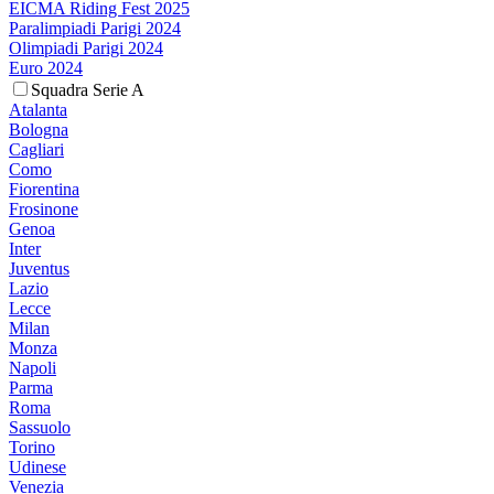
EICMA Riding Fest 2025
Paralimpiadi Parigi 2024
Olimpiadi Parigi 2024
Euro 2024
Squadra Serie A
Atalanta
Bologna
Cagliari
Como
Fiorentina
Frosinone
Genoa
Inter
Juventus
Lazio
Lecce
Milan
Monza
Napoli
Parma
Roma
Sassuolo
Torino
Udinese
Venezia