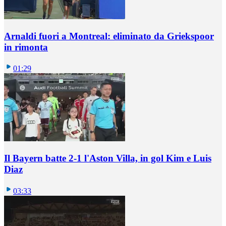
Arnaldi fuori a Montreal: eliminato da Griekspoor
in rimonta
01:29
Il Bayern batte 2-1 l'Aston Villa, in gol Kim e Luis
Diaz
03:33