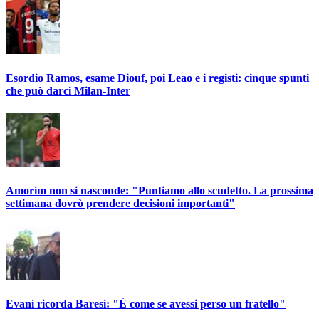
Esordio Ramos, esame Diouf, poi Leao e i registi: cinque spunti
che può darci Milan-Inter
Amorim non si nasconde: "Puntiamo allo scudetto. La prossima
settimana dovrò prendere decisioni importanti"
Evani ricorda Baresi: "È come se avessi perso un fratello"