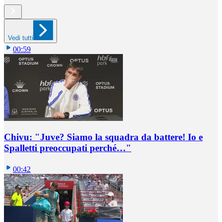
Vedi tutti
00:59
Chivu: "Juve? Siamo la squadra da battere! Io e
Spalletti preoccupati perché…"
00:42