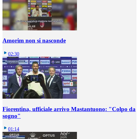
Amorim non si nasconde
02:30
Fiorentina, ufficiale arrivo Mastantuono: "Colpo da
sogno"
01:14