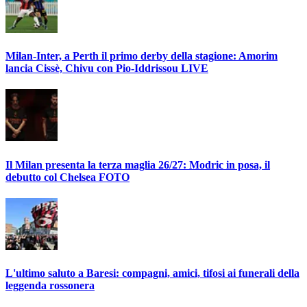
Milan-Inter, a Perth il primo derby della stagione: Amorim
lancia Cissè, Chivu con Pio-Iddrissou LIVE
Il Milan presenta la terza maglia 26/27: Modric in posa, il
debutto col Chelsea FOTO
L'ultimo saluto a Baresi: compagni, amici, tifosi ai funerali della
leggenda rossonera