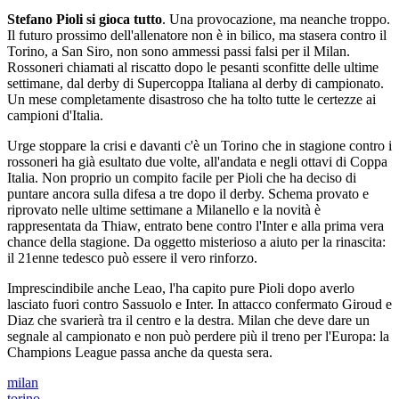
Stefano Pioli si gioca tutto
. Una provocazione, ma neanche troppo.
Il futuro prossimo dell'allenatore non è in bilico, ma stasera contro il
Torino, a San Siro, non sono ammessi passi falsi per il Milan.
Rossoneri chiamati al riscatto dopo le pesanti sconfitte delle ultime
settimane, dal derby di Supercoppa Italiana al derby di campionato.
Un mese completamente disastroso che ha tolto tutte le certezze ai
campioni d'Italia.
Urge stoppare la crisi e davanti c'è un Torino che in stagione contro i
rossoneri ha già esultato due volte, all'andata e negli ottavi di Coppa
Italia. Non proprio un compito facile per Pioli che ha deciso di
puntare ancora sulla difesa a tre dopo il derby. Schema provato e
riprovato nelle ultime settimane a Milanello e la novità è
rappresentata da Thiaw, entrato bene contro l'Inter e alla prima vera
chance della stagione. Da oggetto misterioso a aiuto per la rinascita:
il 21enne tedesco può essere il vero rinforzo.
Imprescindibile anche Leao, l'ha capito pure Pioli dopo averlo
lasciato fuori contro Sassuolo e Inter. In attacco confermato Giroud e
Diaz che svarierà tra il centro e la destra. Milan che deve dare un
segnale al campionato e non può perdere più il treno per l'Europa: la
Champions League passa anche da questa sera.
milan
torino