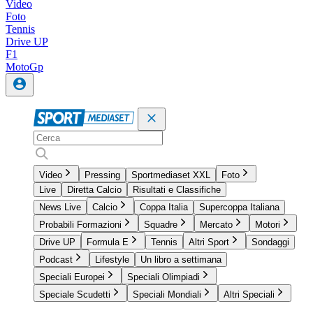
Video
Foto
Tennis
Drive UP
F1
MotoGp
Video
Pressing
Sportmediaset XXL
Foto
Live
Diretta Calcio
Risultati e Classifiche
News Live
Calcio
Coppa Italia
Supercoppa Italiana
Probabili Formazioni
Squadre
Mercato
Motori
Drive UP
Formula E
Tennis
Altri Sport
Sondaggi
Podcast
Lifestyle
Un libro a settimana
Speciali Europei
Speciali Olimpiadi
Speciale Scudetti
Speciali Mondiali
Altri Speciali