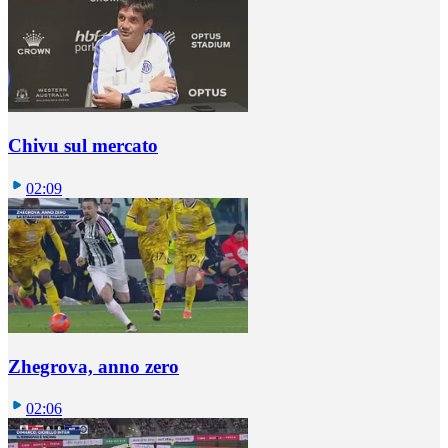
Chivu sul mercato
02:09
Zhegrova, anno zero
02:06