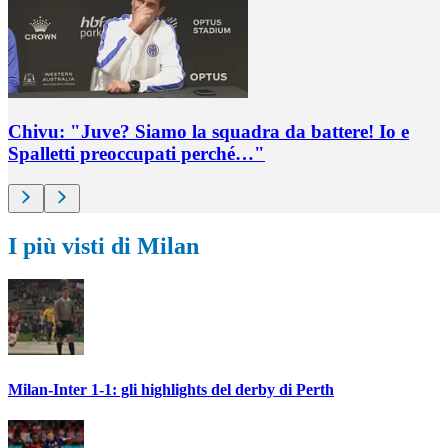
Chivu: "Juve? Siamo la squadra da battere! Io e
Spalletti preoccupati perché…"
I più visti di Milan
Milan-Inter 1-1: gli highlights del derby di Perth