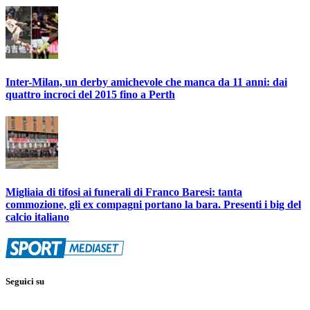
Inter-Milan, un derby amichevole che manca da 11 anni: dai
quattro incroci del 2015 fino a Perth
Migliaia di tifosi ai funerali di Franco Baresi: tanta
commozione, gli ex compagni portano la bara. Presenti i big del
calcio italiano
Seguici su