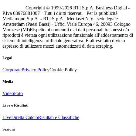
Copyright © 1999-
2026
RTI S.p.A. Business Digital -
P.Iva 03976881007 - Tutti i diritti riservati - Per la pubblicità
Mediamond S.p.A. - RTI S.p.A., Mediaset N.V., sede legale
Amsterdam (Paesi Bassi) - Uffici Viale Europa 46, 20093 Cologno
Monzese (MI)
Rispetto ai contenuti e ai dati personali trasmessi e/o
riprodotti è vietata ogni utilizzazione funzionale all’addestramento di
sistemi di intelligenza artificiale generativa. È altresì fatto divieto
espresso di utilizzare mezzi automatizzati di data scraping.
Legal
Corporate
Privacy Policy
Cookie Policy
Media
Video
Foto
Live e Risultati
Live
Diretta Calcio
Risultati e Classifiche
Sezioni