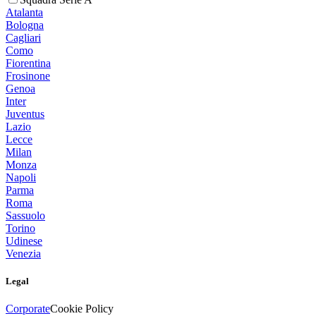
Atalanta
Bologna
Cagliari
Como
Fiorentina
Frosinone
Genoa
Inter
Juventus
Lazio
Lecce
Milan
Monza
Napoli
Parma
Roma
Sassuolo
Torino
Udinese
Venezia
Legal
Corporate
Cookie Policy