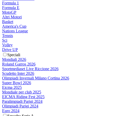
Formula 1
Formula E
MotoGP
Altri Motori
Basket
America's Cup
Nations League
Tennis
Sci
Volley
Drive UP
Speciali
Mondiali 2026
Roland Garros 2026
Sportmediaset Live Riccione 2026
Scudetto Inter 2026
Olimpiadi Invernali Milano Cortina 2026
Super Bowl 2026
Eicma 2025
Mondiale per club 2025
EICMA Riding Fest 2025
Paralimpiadi Parigi 2024
Olimpiadi Parigi 2024
Euro 2024
Squadra Serie A