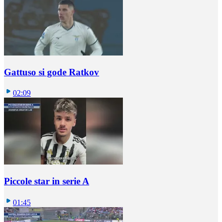
Gattuso si gode Ratkov
02:09
Piccole star in serie A
01:45