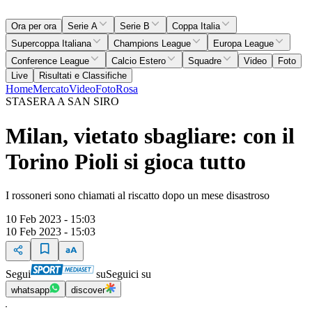
Ora per ora
Serie A
Serie B
Coppa Italia
Supercoppa Italiana
Champions League
Europa League
Conference League
Calcio Estero
Squadre
Video
Foto
Live
Risultati e Classifiche
Home
Mercato
Video
Foto
Rosa
STASERA A SAN SIRO
Milan, vietato sbagliare: con il
Torino Pioli si gioca tutto
I rossoneri sono chiamati al riscatto dopo un mese disastroso
10 Feb 2023 - 15:03
10 Feb 2023 - 15:03
Segui
su
Seguici su
whatsapp
discover