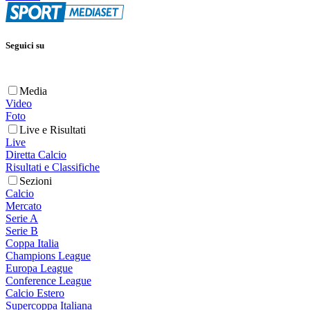
Seguici su
Media
Video
Foto
Live e Risultati
Live
Diretta Calcio
Risultati e Classifiche
Sezioni
Calcio
Mercato
Serie A
Serie B
Coppa Italia
Champions League
Europa League
Conference League
Calcio Estero
Supercoppa Italiana