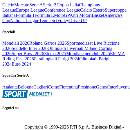
Calcio
Mercato
Serie A
Serie B
Coppa Italia
Champions
League
Europa League
Conference League
Calcio Estero
Supercoppa
Italiana
Formula 1
Formula E
MotoGP
Altri Motori
Basket
America's
Cup
Nations League
Tennis
Sci
Volley
Drive UP
Speciali
Mondiali 2026
Roland Garros 2026
Sportmediaset Live Riccione
2026
Scudetto Inter 2026
Olimpiadi Invernali Milano Cortina
2026
Super Bowl 2026
Eicma 2025
Mondiale per club 2025
EICMA
Riding Fest 2025
Paralimpiadi Parigi 2024
Olimpiadi Parigi
2024
Euro 2024
Squadra Serie A
Atalanta
Bologna
Cagliari
Como
Fiorentina
Frosinone
Genoa
Inter
Juvent
Seguici su
Copyright © 1999-
2026
RTI S.p.A. Business Digital -