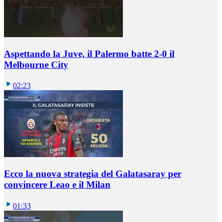
Aspettando la Juve, il Palermo batte 2-0 il
Melbourne City
02:23
Ecco la nuova strategia del Galatasaray per
convincere Leao e il Milan
01:33