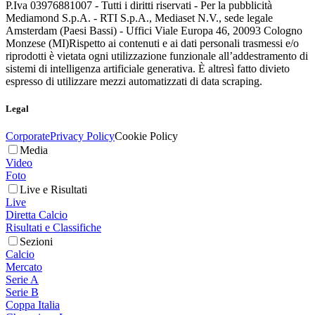
P.Iva 03976881007 - Tutti i diritti riservati - Per la pubblicità
Mediamond S.p.A. - RTI S.p.A., Mediaset N.V., sede legale
Amsterdam (Paesi Bassi) - Uffici Viale Europa 46, 20093 Cologno
Monzese (MI)
Rispetto ai contenuti e ai dati personali trasmessi e/o
riprodotti è vietata ogni utilizzazione funzionale all’addestramento di
sistemi di intelligenza artificiale generativa. È altresì fatto divieto
espresso di utilizzare mezzi automatizzati di data scraping.
Legal
Corporate
Privacy Policy
Cookie Policy
Media
Video
Foto
Live e Risultati
Live
Diretta Calcio
Risultati e Classifiche
Sezioni
Calcio
Mercato
Serie A
Serie B
Coppa Italia