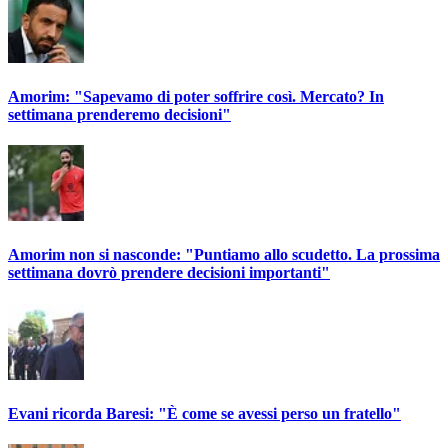
Amorim: "Sapevamo di poter soffrire così. Mercato? In
settimana prenderemo decisioni"
Amorim non si nasconde: "Puntiamo allo scudetto. La prossima
settimana dovrò prendere decisioni importanti"
Evani ricorda Baresi: "È come se avessi perso un fratello"