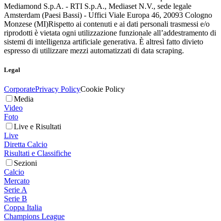
Mediamond S.p.A. - RTI S.p.A., Mediaset N.V., sede legale
Amsterdam (Paesi Bassi) - Uffici Viale Europa 46, 20093 Cologno
Monzese (MI)
Rispetto ai contenuti e ai dati personali trasmessi e/o
riprodotti è vietata ogni utilizzazione funzionale all’addestramento di
sistemi di intelligenza artificiale generativa. È altresì fatto divieto
espresso di utilizzare mezzi automatizzati di data scraping.
Legal
Corporate
Privacy Policy
Cookie Policy
Media
Video
Foto
Live e Risultati
Live
Diretta Calcio
Risultati e Classifiche
Sezioni
Calcio
Mercato
Serie A
Serie B
Coppa Italia
Champions League