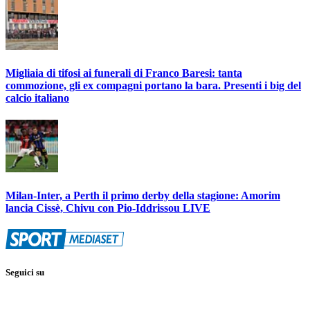
Migliaia di tifosi ai funerali di Franco Baresi: tanta
commozione, gli ex compagni portano la bara. Presenti i big del
calcio italiano
Milan-Inter, a Perth il primo derby della stagione: Amorim
lancia Cissè, Chivu con Pio-Iddrissou LIVE
Seguici su