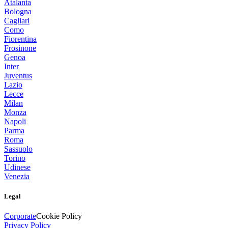
Atalanta
Bologna
Cagliari
Como
Fiorentina
Frosinone
Genoa
Inter
Juventus
Lazio
Lecce
Milan
Monza
Napoli
Parma
Roma
Sassuolo
Torino
Udinese
Venezia
Legal
Corporate
Cookie Policy
Privacy Policy