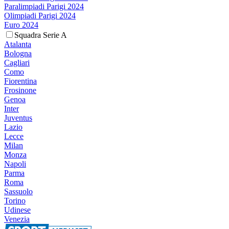
Paralimpiadi Parigi 2024
Olimpiadi Parigi 2024
Euro 2024
Squadra Serie A
Atalanta
Bologna
Cagliari
Como
Fiorentina
Frosinone
Genoa
Inter
Juventus
Lazio
Lecce
Milan
Monza
Napoli
Parma
Roma
Sassuolo
Torino
Udinese
Venezia