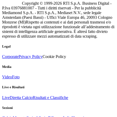
Copyright © 1999-
2026
RTI S.p.A. Business Digital -
P.Iva 03976881007 - Tutti i diritti riservati - Per la pubblicità
Mediamond S.p.A. - RTI S.p.A., Mediaset N.V., sede legale
Amsterdam (Paesi Bassi) - Uffici Viale Europa 46, 20093 Cologno
Monzese (MI)
Rispetto ai contenuti e ai dati personali trasmessi e/o
riprodotti è vietata ogni utilizzazione funzionale all’addestramento di
sistemi di intelligenza artificiale generativa. È altresì fatto divieto
espresso di utilizzare mezzi automatizzati di data scraping.
Legal
Corporate
Privacy Policy
Cookie Policy
Media
Video
Foto
Live e Risultati
Live
Diretta Calcio
Risultati e Classifiche
Sezioni