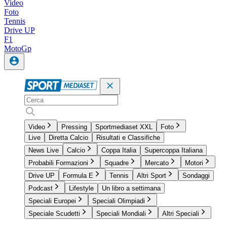
Video
Foto
Tennis
Drive UP
F1
MotoGp
Video
Pressing
Sportmediaset XXL
Foto
Live
Diretta Calcio
Risultati e Classifiche
News Live
Calcio
Coppa Italia
Supercoppa Italiana
Probabili Formazioni
Squadre
Mercato
Motori
Drive UP
Formula E
Tennis
Altri Sport
Sondaggi
Podcast
Lifestyle
Un libro a settimana
Speciali Europei
Speciali Olimpiadi
Speciale Scudetti
Speciali Mondiali
Altri Speciali