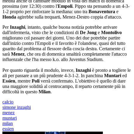
medita anche di cambiare modulo in vista del match di domenica
prossima (ore 12:30) contro l'
Empoli
. Pippo sta pensando a un 4-3-
1-2 proprio per rinforzare la mediana: uno tra
Bonaventura
e
Honda
agirebbe sulla trequarti, Menez-Destro coppia d'attacco.
Per
Inzaghi
, intanto, qualche buona notizia potrebbe arrivare
dall'infermeria, visto che le condizioni di
De Jong
e
Montolivo
migliorano col passare dei giorni. Uno dei due potrebbe partire
dall'inizio contro l'Empoli e il favorito è l'olandese, quasi del tutto
guarito dal problema al flessore della coscia destra. Certamente ci
sarà
Menez
, che ora di domenica smaltirà completamente l'attacco
influenzale che l'ha messo k.o. allo Juventus Stadium.
Per quanto riguarda il modulo, invece,
Inzaghi
è pronto a togliere le
ali per passare a un più prudente 4-3-1-2. In panchina
Muntari
ed
Essien
, mentre
Poli
verrà confermato. L'obiettivo è quello di dare
una maggiore solidità al centrocampo, il reparto certamente più in
difficoltà in questo
Milan
.
calcio
simone inzaghi
menez
muntari
milan
essien