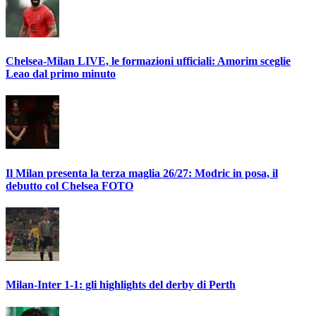
Chelsea-Milan LIVE, le formazioni ufficiali: Amorim sceglie
Leao dal primo minuto
Il Milan presenta la terza maglia 26/27: Modric in posa, il
debutto col Chelsea FOTO
Milan-Inter 1-1: gli highlights del derby di Perth