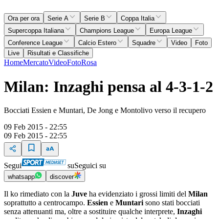
Ora per ora
Serie A
Serie B
Coppa Italia
Supercoppa Italiana
Champions League
Europa League
Conference League
Calcio Estero
Squadre
Video
Foto
Live
Risultati e Classifiche
Home
Mercato
Video
Foto
Rosa
Milan: Inzaghi pensa al 4-3-1-2
Bocciati Essien e Muntari, De Jong e Montolivo verso il recupero
09 Feb 2015 - 22:55
09 Feb 2015 - 22:55
Segui
su
Seguici su
whatsapp
discover
Il ko rimediato con la
Juve
ha evidenziato i grossi limiti del
Milan
soprattutto a centrocampo.
Essien
e
Muntari
sono stati bocciati
senza attenuanti ma, oltre a sostituire qualche interprete,
Inzaghi