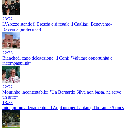
23:22
L'Arezzo stende il Brescia e si regala il Cagliari, Benevento-
Ravenna pirotecnico!
22:33
Bianchedi capo delegazione, il Coni: "Valutare opportunità e
incompatibilità"
22:22
Mourinho incontentabile: "Un Bernardo Silva non basta, ne serve
un altro"
18:38
Inter, primo allenamento ad Appiano per Lautaro, Thuram e Stones