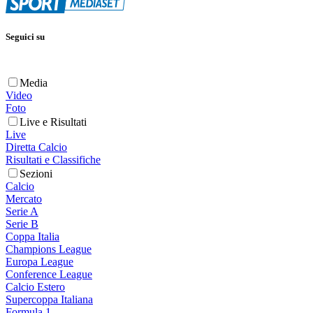
Seguici su
Media
Video
Foto
Live e Risultati
Live
Diretta Calcio
Risultati e Classifiche
Sezioni
Calcio
Mercato
Serie A
Serie B
Coppa Italia
Champions League
Europa League
Conference League
Calcio Estero
Supercoppa Italiana
Formula 1