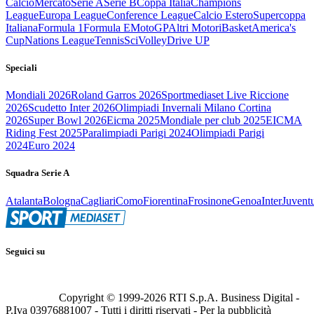
Calcio
Mercato
Serie A
Serie B
Coppa Italia
Champions
League
Europa League
Conference League
Calcio Estero
Supercoppa
Italiana
Formula 1
Formula E
MotoGP
Altri Motori
Basket
America's
Cup
Nations League
Tennis
Sci
Volley
Drive UP
Speciali
Mondiali 2026
Roland Garros 2026
Sportmediaset Live Riccione
2026
Scudetto Inter 2026
Olimpiadi Invernali Milano Cortina
2026
Super Bowl 2026
Eicma 2025
Mondiale per club 2025
EICMA
Riding Fest 2025
Paralimpiadi Parigi 2024
Olimpiadi Parigi
2024
Euro 2024
Squadra Serie A
Atalanta
Bologna
Cagliari
Como
Fiorentina
Frosinone
Genoa
Inter
Juvent
Seguici su
Copyright © 1999-
2026
RTI S.p.A. Business Digital -
P.Iva 03976881007 - Tutti i diritti riservati - Per la pubblicità