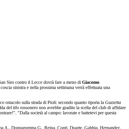
a San Siro contro il Lecce dovrà fare a meno di
Giacomo
coscia sinistra e nella prossima settimana verrà effettuata una
o ostacolo sulla strada di Pioli: secondo quanto riporta la
Gazzetta
lda del tifo rossonero non avrebbe gradito la scelta del club di affidare
ostrare!". "Dalla società al campo: lavorate e battetevi per questa
rumma A., Donnarumma G., Reina, Conti, Duarte, Gabbia, Hernandez,