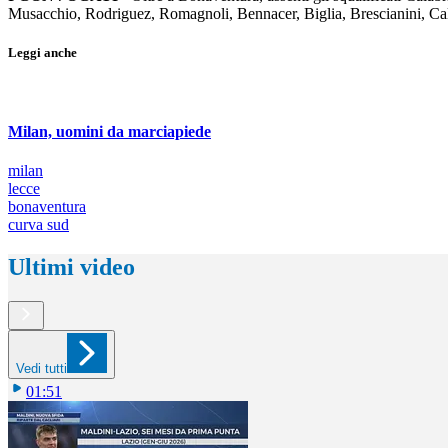
Musacchio, Rodriguez, Romagnoli, Bennacer, Biglia, Brescianini, Cal
Leggi anche
Milan, uomini da marciapiede
milan
lecce
bonaventura
curva sud
Ultimi video
Vedi tutti
01:51