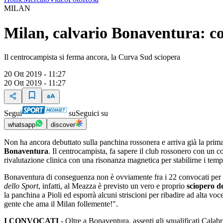
MILAN
Milan, calvario Bonaventura: con
Il centrocampista si ferma ancora, la Curva Sud sciopera
20 Ott 2019 - 11:27
20 Ott 2019 - 11:27
Segui
su
Seguici su
whatsapp
discover
Non ha ancora debuttato sulla panchina rossonera e arriva già la prim
Bonaventura
. Il centrocampista, fa sapere il club rossonero con un c
rivalutazione clinica con una risonanza magnetica per stabilirne i temp
Bonaventura di conseguenza non è ovviamente fra i 22 convocati per la 
dello Sport
, infatti, al Meazza è previsto un vero e proprio
sciopero d
la panchina a Pioli ed esporrà alcuni striscioni per ribadire ad alta vo
gente che ama il Milan follemente!".
I CONVOCATI
- Oltre a Bonaventura, assenti gli squalificati Ca