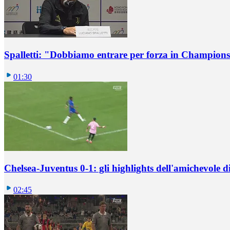
Spalletti: "Dobbiamo entrare per forza in Champions
01:30
Chelsea-Juventus 0-1: gli highlights dell'amichevole
02:45