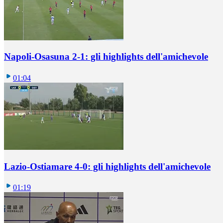
Napoli-Osasuna 2-1: gli highlights dell'amichevole
01:04
Lazio-Ostiamare 4-0: gli highlights dell'amichevole
01:19