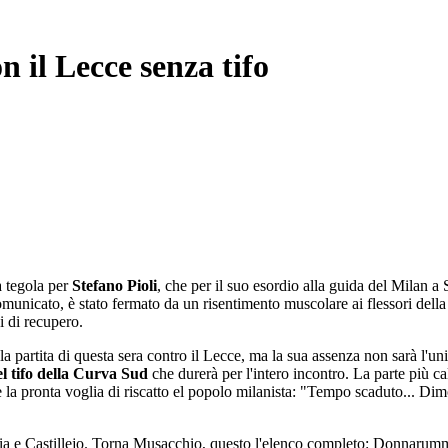
 il Lecce senza tifo
a tegola per
Stefano Pioli
, che per il suo esordio alla guida del Milan 
omunicato, è stato fermato da un risentimento muscolare ai flessori della 
i di recupero.
partita di questa sera contro il Lecce, ma la sua assenza non sarà l'unic
el tifo della Curva Sud
che durerà per l'intero incontro. La parte più ca
ce la pronta voglia di riscatto el popolo milanista: "Tempo scaduto... Dim
labria e Castillejo. Torna Musacchio, questo l'elenco completo: Donna