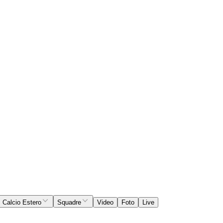
Calcio Estero
Squadre
Video
Foto
Live