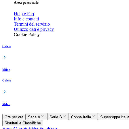
Area personale
Help e Faq
Info e contatti
Termini del servizio
Utilizzo dati e privacy
Cookie Policy
Calcio
Milan
Calcio
Milan
Ora per ora
Serie A
Serie B
Coppa Italia
Supercoppa Itali
Risultati e Classifiche
Home
Mercato
Video
Foto
Rosa