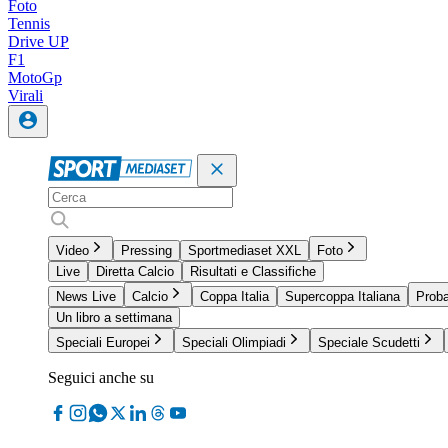
Foto
Tennis
Drive UP
F1
MotoGp
Virali
Video
Pressing
Sportmediaset XXL
Foto
Live
Diretta Calcio
Risultati e Classifiche
News Live
Calcio
Coppa Italia
Supercoppa Italiana
Proba
Un libro a settimana
Speciali Europei
Speciali Olimpiadi
Speciale Scudetti
Seguici anche su