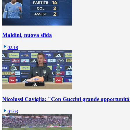
Maldini, nuova sfida
02:18
Nicolussi Caviglia: "Con Guccini grande opportunità 
01:03