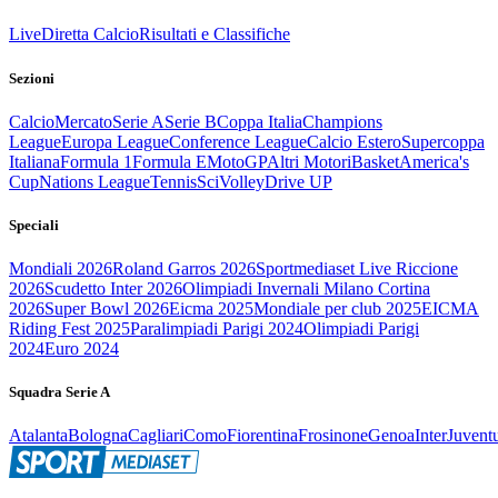
Live
Diretta Calcio
Risultati e Classifiche
Sezioni
Calcio
Mercato
Serie A
Serie B
Coppa Italia
Champions
League
Europa League
Conference League
Calcio Estero
Supercoppa
Italiana
Formula 1
Formula E
MotoGP
Altri Motori
Basket
America's
Cup
Nations League
Tennis
Sci
Volley
Drive UP
Speciali
Mondiali 2026
Roland Garros 2026
Sportmediaset Live Riccione
2026
Scudetto Inter 2026
Olimpiadi Invernali Milano Cortina
2026
Super Bowl 2026
Eicma 2025
Mondiale per club 2025
EICMA
Riding Fest 2025
Paralimpiadi Parigi 2024
Olimpiadi Parigi
2024
Euro 2024
Squadra Serie A
Atalanta
Bologna
Cagliari
Como
Fiorentina
Frosinone
Genoa
Inter
Juvent