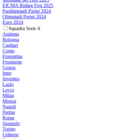
EICMA Riding Fest 2025
Paralimpiadi Parigi 2024
Olimpiadi Parigi 2024
Euro 2024
Squadra Serie A
Atalanta
Bologna
Cagliari
Como
Fiorentina
Frosinone
Genoa
Inter
Juventus
Lazio
Lecce
Milan
Monza
Napoli
Parma
Roma
Sassuolo
Torino
Udinese