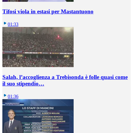
Tifosi viola in estasi per Mastantuono
01:33
Salah, l’accoglienza a Trebisonda è folle quasi come
il suo stipendio…
01:36