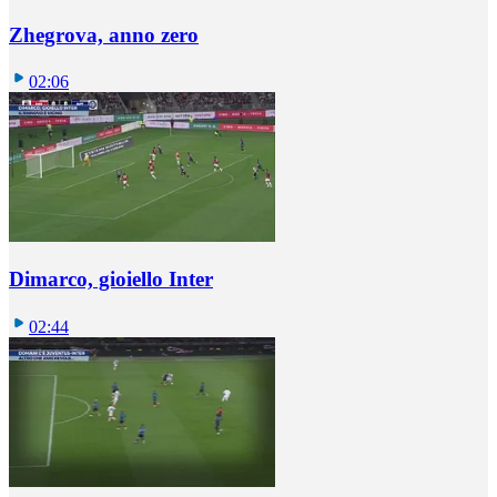
Zhegrova, anno zero
02:06
Dimarco, gioiello Inter
02:44