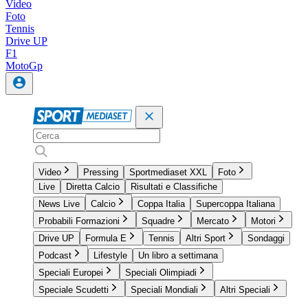
Video
Foto
Tennis
Drive UP
F1
MotoGp
Video
Pressing
Sportmediaset XXL
Foto
Live
Diretta Calcio
Risultati e Classifiche
News Live
Calcio
Coppa Italia
Supercoppa Italiana
Probabili Formazioni
Squadre
Mercato
Motori
Drive UP
Formula E
Tennis
Altri Sport
Sondaggi
Podcast
Lifestyle
Un libro a settimana
Speciali Europei
Speciali Olimpiadi
Speciale Scudetti
Speciali Mondiali
Altri Speciali