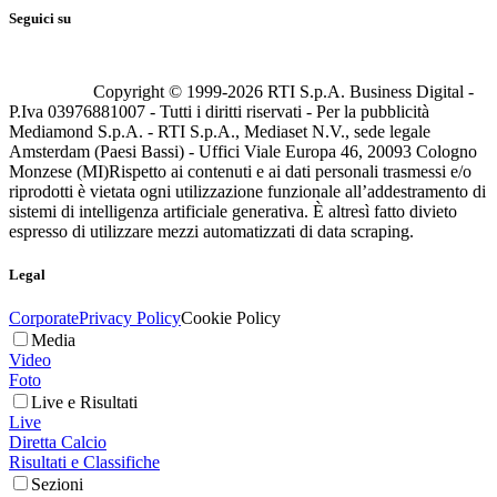
Seguici su
Copyright © 1999-
2026
RTI S.p.A. Business Digital -
P.Iva 03976881007 - Tutti i diritti riservati - Per la pubblicità
Mediamond S.p.A. - RTI S.p.A., Mediaset N.V., sede legale
Amsterdam (Paesi Bassi) - Uffici Viale Europa 46, 20093 Cologno
Monzese (MI)
Rispetto ai contenuti e ai dati personali trasmessi e/o
riprodotti è vietata ogni utilizzazione funzionale all’addestramento di
sistemi di intelligenza artificiale generativa. È altresì fatto divieto
espresso di utilizzare mezzi automatizzati di data scraping.
Legal
Corporate
Privacy Policy
Cookie Policy
Media
Video
Foto
Live e Risultati
Live
Diretta Calcio
Risultati e Classifiche
Sezioni