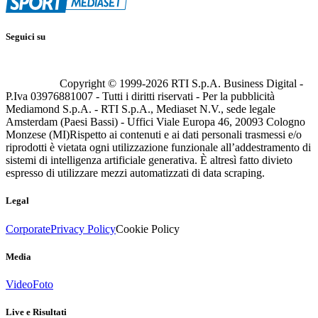
Seguici su
Copyright © 1999-
2026
RTI S.p.A. Business Digital -
P.Iva 03976881007 - Tutti i diritti riservati - Per la pubblicità
Mediamond S.p.A. - RTI S.p.A., Mediaset N.V., sede legale
Amsterdam (Paesi Bassi) - Uffici Viale Europa 46, 20093 Cologno
Monzese (MI)
Rispetto ai contenuti e ai dati personali trasmessi e/o
riprodotti è vietata ogni utilizzazione funzionale all’addestramento di
sistemi di intelligenza artificiale generativa. È altresì fatto divieto
espresso di utilizzare mezzi automatizzati di data scraping.
Legal
Corporate
Privacy Policy
Cookie Policy
Media
Video
Foto
Live e Risultati