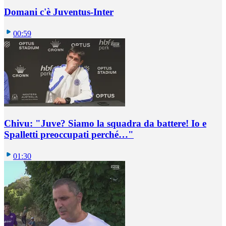
Domani c'è Juventus-Inter
00:59
Chivu: "Juve? Siamo la squadra da battere! Io e
Spalletti preoccupati perché…"
01:30