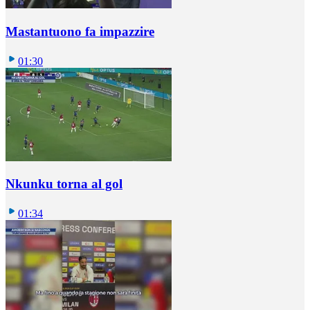
Mastantuono fa impazzire
01:30
Nkunku torna al gol
01:34