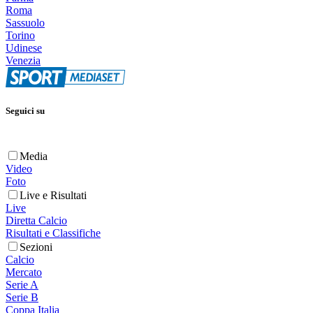
Roma
Sassuolo
Torino
Udinese
Venezia
Seguici su
Media
Video
Foto
Live e Risultati
Live
Diretta Calcio
Risultati e Classifiche
Sezioni
Calcio
Mercato
Serie A
Serie B
Coppa Italia