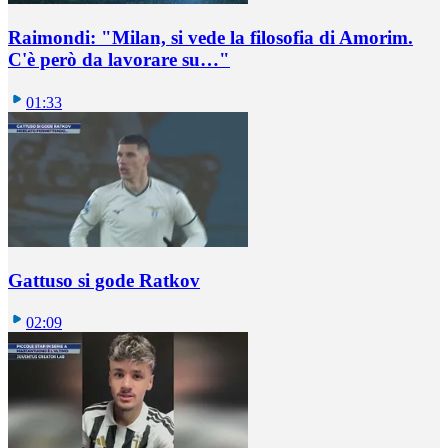
Raimondi: "Milan, si vede la filosofia di Amorim.
C'è però da lavorare su…"
01:33
Gattuso si gode Ratkov
02:09