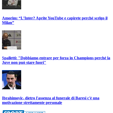
Amorim: “L’Inter? Aprite YouTube e capirete perché scelgo il
Milan”
Spalletti: "Dobbiamo entrare per forza in Champions perché la
Juve non può stare fuori"
Ibrahimovic, dietro l'assenza al funerale di Baresi c'è una
motivazione strettamente personale