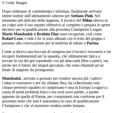
© Getty Images
Dopo settimane di contrattempi e infortuni, finalmente arrivano
ottime notizie dall’allenamento odierno per
Stefano Pioli.
Nel
momento più delicato della stagione, il tecnico del
Milan
ritrova in
un colpo solo il suo reparto offensivo al completo e prepara lo sprint
decisivo per la qualificazione alla prossima Champions League.
Mario Mandzukic e Brahim Diaz
sono recuperati, così come
Rafael Leao
, e tutti e tre si sono allenati con il resto del gruppo e
puntano alla convocazione per la trasferta di sabato a
Parma
.
Come si diceva una boccata di ossigeno per il tecnico rossonero e tre
recuperi fondamentali per la squadra, che ultimamente fatica a
trovare la via del gol soprattutto con gli attaccanti (Ibra a parte), ma
anche per il futuro dei singoli giocatori, che sono chiamati ad un
finale di stagione da protagonisti.
Mandzukic
, arrivato a gennaio per rendere ancora più ‘cattivo’
l’attacco rossonero e per far rifiatare Ibra, ha collezionato solo
cinque presenze (quattro in campionato e una in Europa League) a
causa di molti problemi fisici e ora avrà nove partite, a partire
appunto da quella di Parma, per conquistarsi una conferma per il
prossimo anno che non è automatica in caso di qualificazione
Champions e che al momento sembra molto lontana.