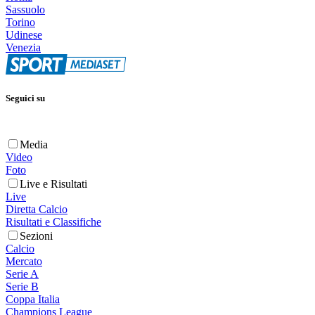
Sassuolo
Torino
Udinese
Venezia
Seguici su
Media
Video
Foto
Live e Risultati
Live
Diretta Calcio
Risultati e Classifiche
Sezioni
Calcio
Mercato
Serie A
Serie B
Coppa Italia
Champions League