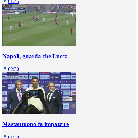
01:45
Napoli, guarda che Lucca
02:30
Mastantuono fa impazzire
01:30