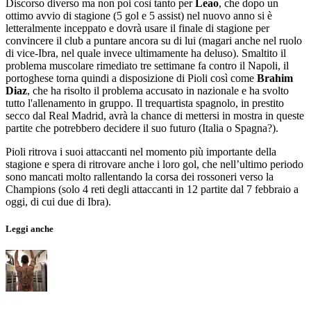
Discorso diverso ma non poi così tanto per
Leao
, che dopo un
ottimo avvio di stagione (5 gol e 5 assist) nel nuovo anno si è
letteralmente inceppato e dovrà usare il finale di stagione per
convincere il club a puntare ancora su di lui (magari anche nel ruolo
di vice-Ibra, nel quale invece ultimamente ha deluso). Smaltito il
problema muscolare rimediato tre settimane fa contro il Napoli, il
portoghese torna quindi a disposizione di Pioli così come
Brahim
Diaz
, che ha risolto il problema accusato in nazionale e ha svolto
tutto l'allenamento in gruppo. Il trequartista spagnolo, in prestito
secco dal Real Madrid, avrà la chance di mettersi in mostra in queste
partite che potrebbero decidere il suo futuro (Italia o Spagna?).
Pioli ritrova i suoi attaccanti nel momento più importante della
stagione e spera di ritrovare anche i loro gol, che nell’ultimo periodo
sono mancati molto rallentando la corsa dei rossoneri verso la
Champions (solo 4 reti degli attaccanti in 12 partite dal 7 febbraio a
oggi, di cui due di Ibra).
Leggi anche