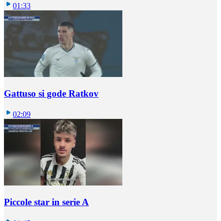
01:33
Gattuso si gode Ratkov
02:09
Piccole star in serie A