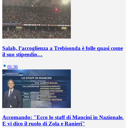
Salah, l’accoglienza a Trebisonda è folle quasi come
il suo stipendio…
01:36
Accomando: "Ecco lo staff di Mancini in Nazionale.
E vi dico il ruolo di Zola e Ranieri"