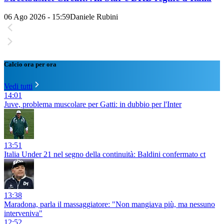
06 Ago 2026 - 15:59
Daniele Rubini
Calcio ora per ora
Vedi tutti
14:01
Juve, problema muscolare per Gatti: in dubbio per l'Inter
13:51
Italia Under 21 nel segno della continuità: Baldini confermato ct
13:38
Maradona, parla il massaggiatore: "Non mangiava più, ma nessuno
interveniva"
12:52