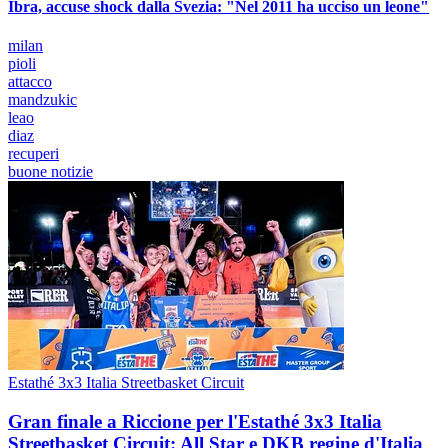
Ibra, accuse shock dalla Svezia: "Nel 2011 ha ucciso un leone"
milan
pioli
attacco
mandzukic
leao
diaz
recuperi
buone notizie
Estathé 3x3 Italia Streetbasket Circuit
Gran finale a Riccione per l'Estathé 3x3 Italia
Streetbasket Circuit: All Star e DKB regine d'Italia