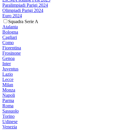
Paralimpiadi Parigi 2024
Olimpiadi Parigi 2024
Euro 2024
Squadra Serie A
Atalanta
Bologna
Cagliari
Como
Fiorentina
Frosinone
Genoa
Inter
Juventus
Lazio
Lecce
Milan
Monza
Napoli
Parma
Roma
Sassuolo
Torino
Udinese
Venezia