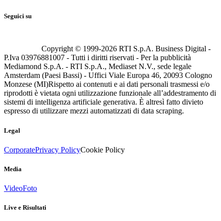
Seguici su
Copyright © 1999-
2026
RTI S.p.A. Business Digital -
P.Iva 03976881007 - Tutti i diritti riservati - Per la pubblicità
Mediamond S.p.A. - RTI S.p.A., Mediaset N.V., sede legale
Amsterdam (Paesi Bassi) - Uffici Viale Europa 46, 20093 Cologno
Monzese (MI)
Rispetto ai contenuti e ai dati personali trasmessi e/o
riprodotti è vietata ogni utilizzazione funzionale all’addestramento di
sistemi di intelligenza artificiale generativa. È altresì fatto divieto
espresso di utilizzare mezzi automatizzati di data scraping.
Legal
Corporate
Privacy Policy
Cookie Policy
Media
Video
Foto
Live e Risultati