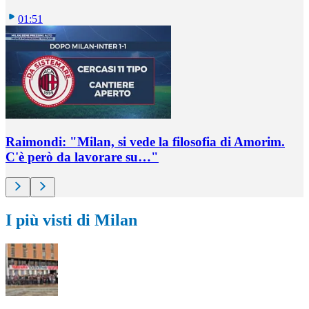
01:51
Raimondi: "Milan, si vede la filosofia di Amorim.
C'è però da lavorare su…"
I più visti di Milan