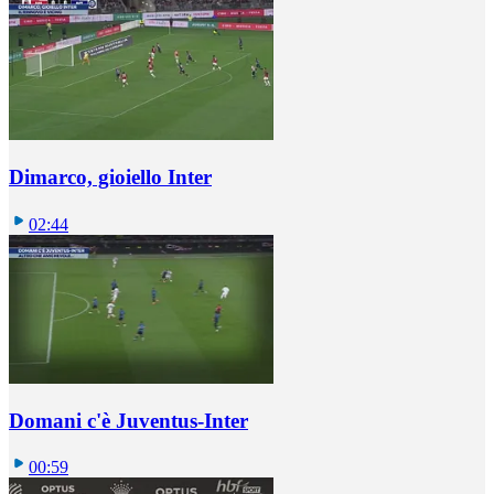
Dimarco, gioiello Inter
02:44
Domani c'è Juventus-Inter
00:59