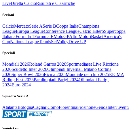
Live
Diretta Calcio
Risultati e Classifiche
Sezioni
Calcio
Mercato
Serie A
Serie B
Coppa Italia
Champions
League
Europa League
Conference League
Calcio Estero
Supercoppa
Italiana
Formula 1
Formula E
MotoGP
Altri Motori
Basket
America's
Cup
Nations League
Tennis
Sci
Volley
Drive UP
Speciali
Mondiali 2026
Roland Garros 2026
Sportmediaset Live Riccione
2026
Scudetto Inter 2026
Olimpiadi Invernali Milano Cortina
2026
Super Bowl 2026
Eicma 2025
Mondiale per club 2025
EICMA
Riding Fest 2025
Paralimpiadi Parigi 2024
Olimpiadi Parigi
2024
Euro 2024
Squadra Serie A
Atalanta
Bologna
Cagliari
Como
Fiorentina
Frosinone
Genoa
Inter
Juvent
Seguici su