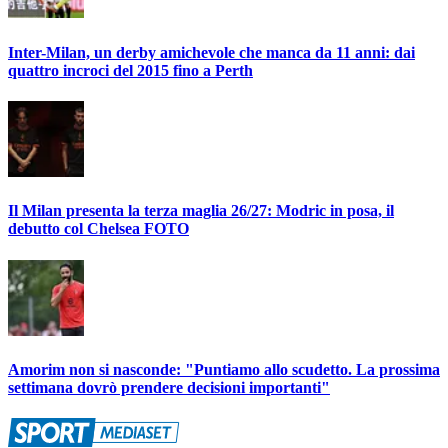
Inter-Milan, un derby amichevole che manca da 11 anni: dai
quattro incroci del 2015 fino a Perth
Il Milan presenta la terza maglia 26/27: Modric in posa, il
debutto col Chelsea FOTO
Amorim non si nasconde: "Puntiamo allo scudetto. La prossima
settimana dovrò prendere decisioni importanti"