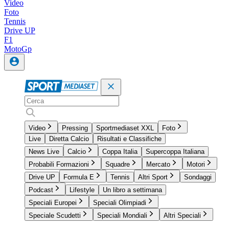
Video
Foto
Tennis
Drive UP
F1
MotoGp
Video
Pressing
Sportmediaset XXL
Foto
Live
Diretta Calcio
Risultati e Classifiche
News Live
Calcio
Coppa Italia
Supercoppa Italiana
Probabili Formazioni
Squadre
Mercato
Motori
Drive UP
Formula E
Tennis
Altri Sport
Sondaggi
Podcast
Lifestyle
Un libro a settimana
Speciali Europei
Speciali Olimpiadi
Speciale Scudetti
Speciali Mondiali
Altri Speciali