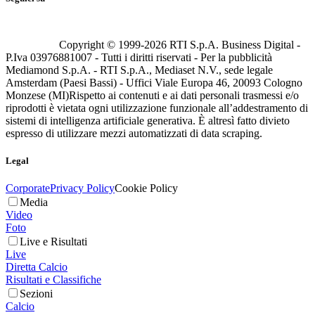
Copyright © 1999-
2026
RTI S.p.A. Business Digital -
P.Iva 03976881007 - Tutti i diritti riservati - Per la pubblicità
Mediamond S.p.A. - RTI S.p.A., Mediaset N.V., sede legale
Amsterdam (Paesi Bassi) - Uffici Viale Europa 46, 20093 Cologno
Monzese (MI)
Rispetto ai contenuti e ai dati personali trasmessi e/o
riprodotti è vietata ogni utilizzazione funzionale all’addestramento di
sistemi di intelligenza artificiale generativa. È altresì fatto divieto
espresso di utilizzare mezzi automatizzati di data scraping.
Legal
Corporate
Privacy Policy
Cookie Policy
Media
Video
Foto
Live e Risultati
Live
Diretta Calcio
Risultati e Classifiche
Sezioni
Calcio