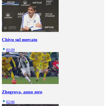
Chivu sul mercato
02:09
Zhegrova, anno zero
02:06