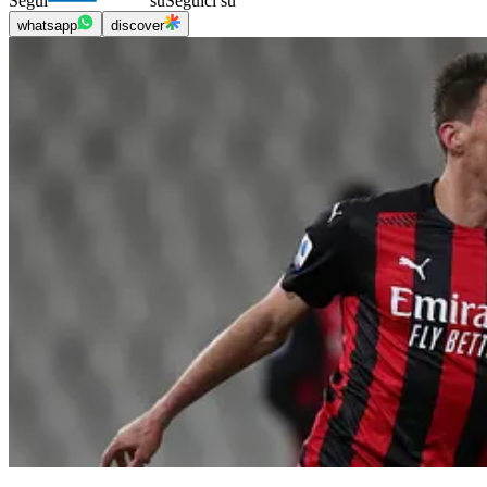
Segui
su
Seguici su
whatsapp
discover