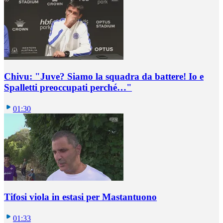
Chivu: "Juve? Siamo la squadra da battere! Io e
Spalletti preoccupati perché…"
01:30
Tifosi viola in estasi per Mastantuono
01:33