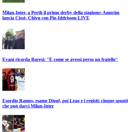
Milan-Inter, a Perth il primo derby della stagione: Amorim
lancia Cissè, Chivu con Pio-Iddrissou LIVE
Evani ricorda Baresi: "È come se avessi perso un fratello"
Esordio Ramos, esame Diouf, poi Leao e i registi: cinque spunti
che può darci Milan-Inter