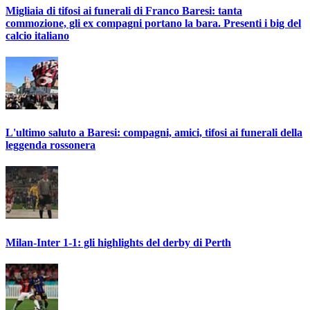
Migliaia di tifosi ai funerali di Franco Baresi: tanta
commozione, gli ex compagni portano la bara. Presenti i big del
calcio italiano
L'ultimo saluto a Baresi: compagni, amici, tifosi ai funerali della
leggenda rossonera
Milan-Inter 1-1: gli highlights del derby di Perth