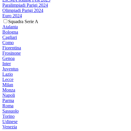
Paralimpiadi Parigi 2024
Olimpiadi Parigi 2024
Euro 2024
Squadra Serie A
Atalanta
Bologna
Cagliari
Como
Fiorentina
Frosinone
Genoa
Inter
Juventus
Lazio
Lecce
Milan
Monza
Napoli
Parma
Roma
Sassuolo
Torino
Udinese
Venezia