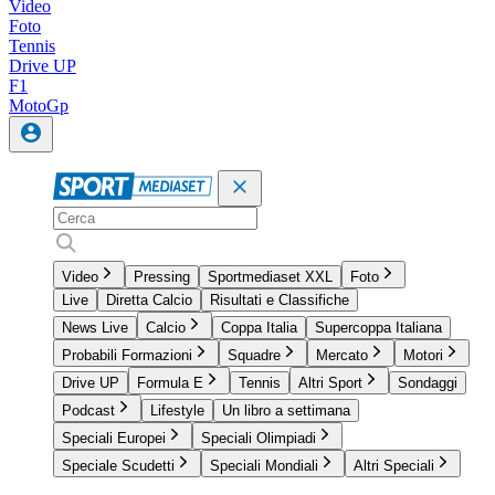
Video
Foto
Tennis
Drive UP
F1
MotoGp
Video
Pressing
Sportmediaset XXL
Foto
Live
Diretta Calcio
Risultati e Classifiche
News Live
Calcio
Coppa Italia
Supercoppa Italiana
Probabili Formazioni
Squadre
Mercato
Motori
Drive UP
Formula E
Tennis
Altri Sport
Sondaggi
Podcast
Lifestyle
Un libro a settimana
Speciali Europei
Speciali Olimpiadi
Speciale Scudetti
Speciali Mondiali
Altri Speciali