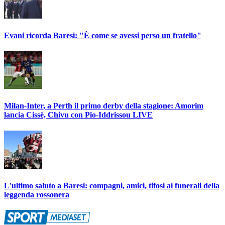
Evani ricorda Baresi: "È come se avessi perso un fratello"
Milan-Inter, a Perth il primo derby della stagione: Amorim
lancia Cissè, Chivu con Pio-Iddrissou LIVE
L'ultimo saluto a Baresi: compagni, amici, tifosi ai funerali della
leggenda rossonera