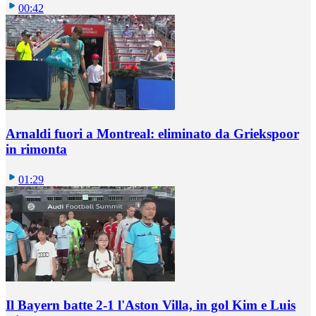
00:42
Arnaldi fuori a Montreal: eliminato da Griekspoor
in rimonta
01:29
Il Bayern batte 2-1 l'Aston Villa, in gol Kim e Luis