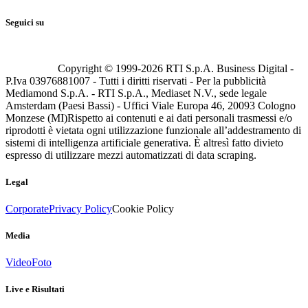
Seguici su
Copyright © 1999-
2026
RTI S.p.A. Business Digital -
P.Iva 03976881007 - Tutti i diritti riservati - Per la pubblicità
Mediamond S.p.A. - RTI S.p.A., Mediaset N.V., sede legale
Amsterdam (Paesi Bassi) - Uffici Viale Europa 46, 20093 Cologno
Monzese (MI)
Rispetto ai contenuti e ai dati personali trasmessi e/o
riprodotti è vietata ogni utilizzazione funzionale all’addestramento di
sistemi di intelligenza artificiale generativa. È altresì fatto divieto
espresso di utilizzare mezzi automatizzati di data scraping.
Legal
Corporate
Privacy Policy
Cookie Policy
Media
Video
Foto
Live e Risultati