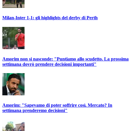
Milan-Inter 1-1: gli highlights del derby di Perth
Amorim non si nasconde: "Puntiamo allo scudetto. La prossima
settimana dovrò prendere decisioni importanti"
Amorim: "Sapevamo di poter soffrire così. Mercato? In
settimana prenderemo decisioni"