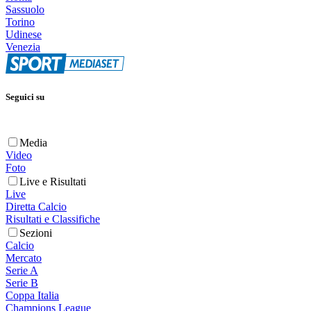
Sassuolo
Torino
Udinese
Venezia
Seguici su
Media
Video
Foto
Live e Risultati
Live
Diretta Calcio
Risultati e Classifiche
Sezioni
Calcio
Mercato
Serie A
Serie B
Coppa Italia
Champions League