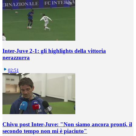
Inter-Juve 2-1: gli highlights della vittoria
nerazzurra
02:51
Chivu post Inter-Juve: "Non siamo ancora pronti, il
secondo tempo non mi è piaciuto"