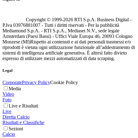
Copyright © 1999-
2026
RTI S.p.A. Business Digital -
P.Iva 03976881007 - Tutti i diritti riservati - Per la pubblicità
Mediamond S.p.A. - RTI S.p.A., Mediaset N.V., sede legale
Amsterdam (Paesi Bassi) - Uffici Viale Europa 46, 20093 Cologno
Monzese (MI)
Rispetto ai contenuti e ai dati personali trasmessi e/o
riprodotti è vietata ogni utilizzazione funzionale all’addestramento di
sistemi di intelligenza artificiale generativa. È altresì fatto divieto
espresso di utilizzare mezzi automatizzati di data scraping.
Legal
Corporate
Privacy Policy
Cookie Policy
Media
Video
Foto
Live e Risultati
Live
Diretta Calcio
Risultati e Classifiche
Sezioni
Calcio