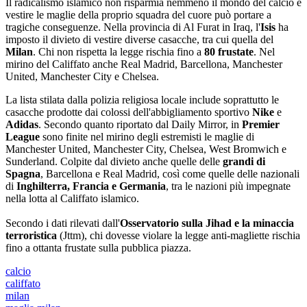
Il radicalismo islamico non risparmia nemmeno il mondo del calcio e
vestire le maglie della proprio squadra del cuore può portare a
tragiche conseguenze. Nella provincia di Al Furat in Iraq, l'
Isis
ha
imposto il divieto di vestire diverse casacche, tra cui quella del
Milan
. Chi non rispetta la legge rischia fino a
80 frustate
. Nel
mirino del Califfato anche Real Madrid, Barcellona, Manchester
United, Manchester City e Chelsea.
La lista stilata dalla polizia religiosa locale include soprattutto le
casacche prodotte dai colossi dell'abbigliamento sportivo
Nike
e
Adidas
. Secondo quanto riportato dal Daily Mirror, in
Premier
League
sono finite nel mirino degli estremisti le maglie di
Manchester United, Manchester City, Chelsea, West Bromwich e
Sunderland. Colpite dal divieto anche quelle delle
grandi di
Spagna
, Barcellona e Real Madrid, così come quelle delle nazionali
di
Inghilterra, Francia e Germania
, tra le nazioni più impegnate
nella lotta al Califfato islamico.
Secondo i dati rilevati dall'
Osservatorio sulla Jihad e la minaccia
terroristica
(Jttm), chi dovesse violare la legge anti-magliette rischia
fino a ottanta frustate sulla pubblica piazza.
calcio
califfato
milan