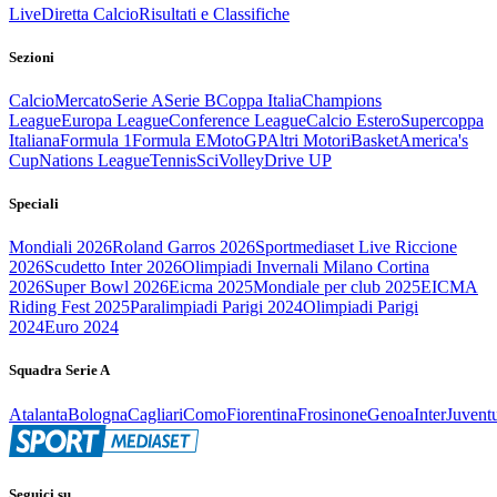
Live
Diretta Calcio
Risultati e Classifiche
Sezioni
Calcio
Mercato
Serie A
Serie B
Coppa Italia
Champions
League
Europa League
Conference League
Calcio Estero
Supercoppa
Italiana
Formula 1
Formula E
MotoGP
Altri Motori
Basket
America's
Cup
Nations League
Tennis
Sci
Volley
Drive UP
Speciali
Mondiali 2026
Roland Garros 2026
Sportmediaset Live Riccione
2026
Scudetto Inter 2026
Olimpiadi Invernali Milano Cortina
2026
Super Bowl 2026
Eicma 2025
Mondiale per club 2025
EICMA
Riding Fest 2025
Paralimpiadi Parigi 2024
Olimpiadi Parigi
2024
Euro 2024
Squadra Serie A
Atalanta
Bologna
Cagliari
Como
Fiorentina
Frosinone
Genoa
Inter
Juvent
Seguici su