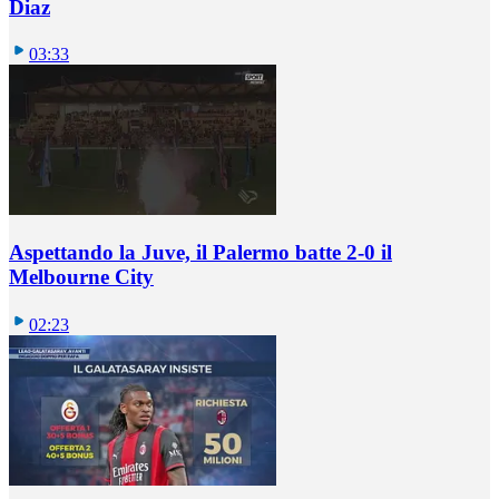
Diaz
03:33
Aspettando la Juve, il Palermo batte 2-0 il
Melbourne City
02:23