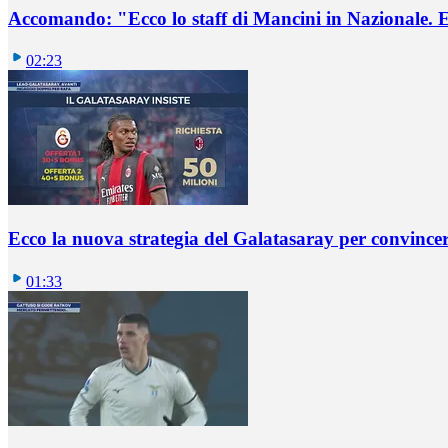
Accomando: "Ecco lo staff di Mancini in Nazionale. E 
02:23
Ecco la nuova strategia del Galatasaray per convincer
01:33