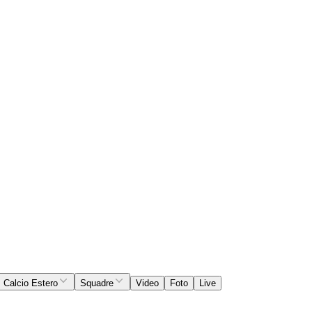
Calcio Estero
Squadre
Video
Foto
Live