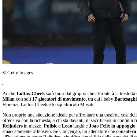
© Getty Images
Anche
Loftus-Cheek
sarà fuori dal gruppo che affronterà la trasfert
Milan
con soli
17 giocatori di movimento
, tra cui i baby
Bartesaghi
Florenzi, Loftus-Cheek e lo squalificato Musah.
Non proprio una situazione ideale per affrontare una trasferta così del
offensiva con la richiesta, a chi sta davanti, di sacrificarsi in continu
Reijnders
in mezzo,
Pulisic e Leao
larghi e
Joao Felix in appoggio
smaccatamente offensivo. Se Conceiçao, un allenatore che
considera 
all'inserimento come Reijnders, significa che si fida della capacità di sa