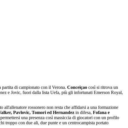
a partita di campionato con il Verona.
Conceiçao
così si ritrova un
nez e Jovic, fuori dalla lista Uefa, più gli infortunati Emerson Royal,
to all'allenatore rossonero non resta che affidarsi a una formazione
alker, Pavlovic, Tomori ed Hernandez
in difesa,
Fofana e
 permettersi una presenza così massiccia di giocatori con un profilo
ischi troppo con due ali, due punte e un centrocampista portato