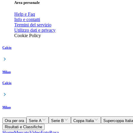
Area personale
Help e Faq
Info e contatti
Termini del servizio
Utilizzo dati e privacy
Cookie Policy
Calcio
Milan
Calcio
Milan
Ora per ora
Serie A
Serie B
Coppa Italia
Supercoppa Itali
Risultati e Classifiche
Home
Mercato
Video
Foto
Rosa