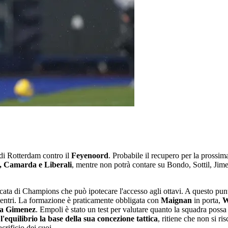
a di Rotterdam contro il
Feyenoord
. Probabile il recupero per la prossim
, Camarda e Liberali
, mentre non potrà contare su Bondo, Sottil, Jime
icata di Champions che può ipotecare l'accesso agli ottavi. A questo pun
i rientri. La formazione è praticamente obbligata con
Maignan
in porta,
W
 a Gimenez
. Empoli è stato un test per valutare quanto la squadra possa
l'equilibrio la base della sua concezione tattica
, ritiene che non si r
crificio dei suoi.