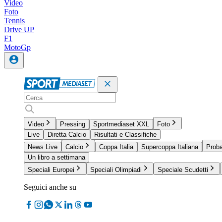
Video
Foto
Tennis
Drive UP
F1
MotoGp
Video
Pressing
Sportmediaset XXL
Foto
Live
Diretta Calcio
Risultati e Classifiche
News Live
Calcio
Coppa Italia
Supercoppa Italiana
Proba
Un libro a settimana
Speciali Europei
Speciali Olimpiadi
Speciale Scudetti
Seguici anche su