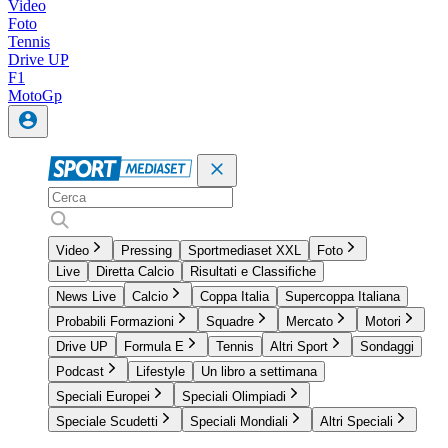
Video
Foto
Tennis
Drive UP
F1
MotoGp
Video
Pressing
Sportmediaset XXL
Foto
Live
Diretta Calcio
Risultati e Classifiche
News Live
Calcio
Coppa Italia
Supercoppa Italiana
Probabili Formazioni
Squadre
Mercato
Motori
Drive UP
Formula E
Tennis
Altri Sport
Sondaggi
Podcast
Lifestyle
Un libro a settimana
Speciali Europei
Speciali Olimpiadi
Speciale Scudetti
Speciali Mondiali
Altri Speciali