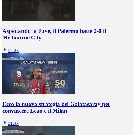
Aspettando la Juve, il Palermo batte 2-0 il
Melbourne City
02:23
Ecco la nuova strategia del Galatasaray per
convincere Leao e il Milan
01:33