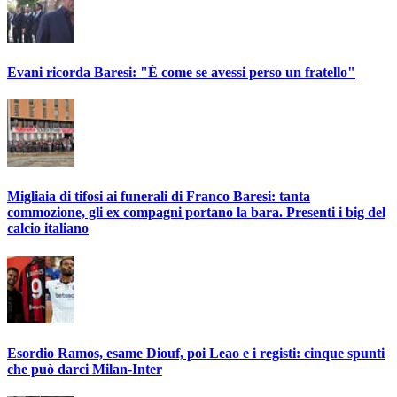
Evani ricorda Baresi: "È come se avessi perso un fratello"
Migliaia di tifosi ai funerali di Franco Baresi: tanta
commozione, gli ex compagni portano la bara. Presenti i big del
calcio italiano
Esordio Ramos, esame Diouf, poi Leao e i registi: cinque spunti
che può darci Milan-Inter