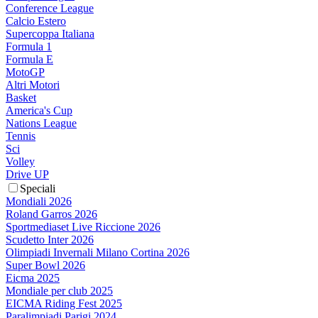
Conference League
Calcio Estero
Supercoppa Italiana
Formula 1
Formula E
MotoGP
Altri Motori
Basket
America's Cup
Nations League
Tennis
Sci
Volley
Drive UP
Speciali
Mondiali 2026
Roland Garros 2026
Sportmediaset Live Riccione 2026
Scudetto Inter 2026
Olimpiadi Invernali Milano Cortina 2026
Super Bowl 2026
Eicma 2025
Mondiale per club 2025
EICMA Riding Fest 2025
Paralimpiadi Parigi 2024