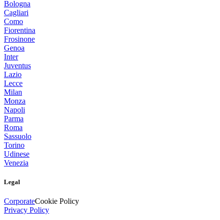
Bologna
Cagliari
Como
Fiorentina
Frosinone
Genoa
Inter
Juventus
Lazio
Lecce
Milan
Monza
Napoli
Parma
Roma
Sassuolo
Torino
Udinese
Venezia
Legal
Corporate
Cookie Policy
Privacy Policy