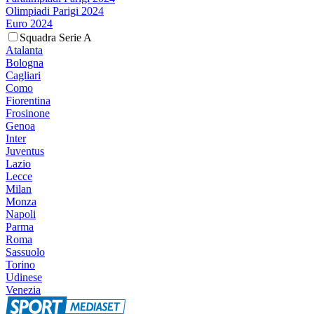
Olimpiadi Parigi 2024
Euro 2024
Squadra Serie A
Atalanta
Bologna
Cagliari
Como
Fiorentina
Frosinone
Genoa
Inter
Juventus
Lazio
Lecce
Milan
Monza
Napoli
Parma
Roma
Sassuolo
Torino
Udinese
Venezia