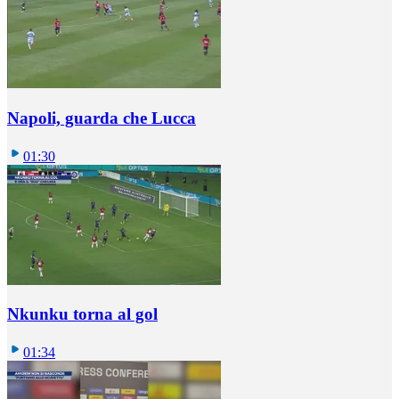
Napoli, guarda che Lucca
01:30
Nkunku torna al gol
01:34