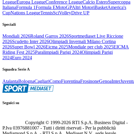
League
Europa League
Conference League
Calcio Estero
Supercoppa
Italiana
Formula 1
Formula E
MotoGP
Altri Motori
Basket
America's
Cup
Nations League
Tennis
Sci
Volley
Drive UP
Speciali
Mondiali 2026
Roland Garros 2026
Sportmediaset Live Riccione
2026
Scudetto Inter 2026
Olimpiadi Invernali Milano Cortina
2026
Super Bowl 2026
Eicma 2025
Mondiale per club 2025
EICMA
Riding Fest 2025
Paralimpiadi Parigi 2024
Olimpiadi Parigi
2024
Euro 2024
Squadra Serie A
Atalanta
Bologna
Cagliari
Como
Fiorentina
Frosinone
Genoa
Inter
Juvent
Seguici su
Copyright © 1999-
2026
RTI S.p.A. Business Digital -
P.Iva 03976881007 - Tutti i diritti riservati - Per la pubblicità
Mediamond S.p.A. - RTI S.p.A., Mediaset N.V., sede legale