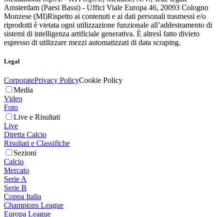
Amsterdam (Paesi Bassi) - Uffici Viale Europa 46, 20093 Cologno
Monzese (MI)
Rispetto ai contenuti e ai dati personali trasmessi e/o
riprodotti è vietata ogni utilizzazione funzionale all’addestramento di
sistemi di intelligenza artificiale generativa. È altresì fatto divieto
espresso di utilizzare mezzi automatizzati di data scraping.
Legal
Corporate
Privacy Policy
Cookie Policy
Media
Video
Foto
Live e Risultati
Live
Diretta Calcio
Risultati e Classifiche
Sezioni
Calcio
Mercato
Serie A
Serie B
Coppa Italia
Champions League
Europa League