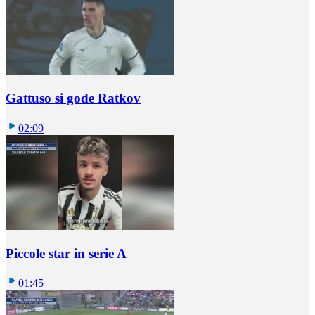
Gattuso si gode Ratkov
02:09
Piccole star in serie A
01:45