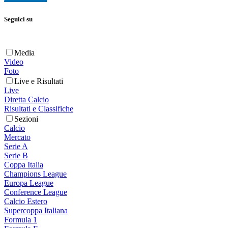
Seguici su
Media
Video
Foto
Live e Risultati
Live
Diretta Calcio
Risultati e Classifiche
Sezioni
Calcio
Mercato
Serie A
Serie B
Coppa Italia
Champions League
Europa League
Conference League
Calcio Estero
Supercoppa Italiana
Formula 1