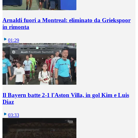
Arnaldi fuori a Montreal: eliminato da Griekspoor
in rimonta
01:29
Il Bayern batte 2-1 l'Aston Villa, in gol Kim e Luis
Diaz
03:33