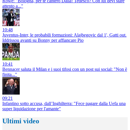
Rowe: "Bologna, per te canterò Dalla! Tedesco? Con lui devi stare
attento a..."
10:48
Juventus-Inter, le probabili formazioni: Alajbegovic dal 1', Gatti out.
Iddrissou avanti su Bonny per affiancare Pio
10:41
Bennacer saluta il Milan e i suoi tifosi con un post sui social: "Non è
finita..."
09:21
Infantino sotto accusa, dall’Inghilterra: "Fece pagare dalla Uefa una
super liquidazione per l'amante"
Ultimi video