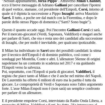
"Nessun appuntamento,
forza Pippo
". Attraverso
Milan Channel
,
ecco il breve messaggio di Adriano
Galliani
per cancellare l'ipotesi
di quel vertice, stamane, col presidente dell'Empoli,
Corsi,
intorno al
quale si è dipinta la successione a Pippo
Inzaghi
: arriva Maurizio
Sarri.
Il tutto, a poche ore dal match con la Fiorentina, e dopo le
parole dello stesso Pippo di domenica ("Sarri? Sono bugie").
Questo è quanto accade oggi. Poi l'incontro
Galliani-Corsi
ci sarà.
Per il mercato-giocatori (Verdi, Saponara, Valdifiori) e magari anche
per parlare di Sarri, che era e resta uno dei candidati alla successione
di Inzaghi, che per molti è inevitabile, per qualcuno ipotizzabile.
Il Milan ha individuato in
Sarri
uno dei possibili candidati: la stima
per il tecnico dell'Empoli è di dominio pubblico, così come i
sondaggi per Montella, Conte e altri. L'allenatore 56enne di origini
napoletane ha un contratto in scadenza nel 2017 e sta guidando
l'Empoli verso la salvezza.
Poi, soprattutto, con l'Empoli si parla di giocatori.
Valdifiori,
il
regista che piace tanto al Milan e che è anche nel mirino del Napoli.
De Laurentiis ha offerto 6 milioni di euro ma la partita è tutta da
giocare. Le comproprietà di Verdi e Saponara sono l'altro argomento
forte. L'asse Milan-Empoli non è (non sarà) un semplice confronto
per parlare di un allenatore.
E il presidente empolese Corsi, intervistato da Radio Onda Libera, a
proposito di Milan, Valdifiori e Sarri, ha detto. "Se interessano al