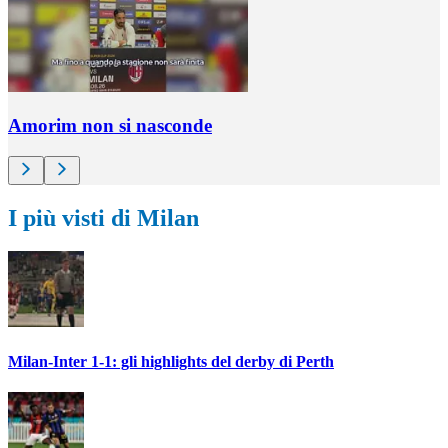
Amorim non si nasconde
I più visti di Milan
Milan-Inter 1-1: gli highlights del derby di Perth