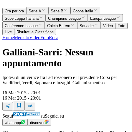
Ora per ora
Serie A
Serie B
Coppa Italia
Supercoppa Italiana
Champions League
Europa League
Conference League
Calcio Estero
Squadre
Video
Foto
Live
Risultati e Classifiche
Home
Mercato
Video
Foto
Rosa
Galliani-Sarri: Nessun
appuntamento
Ipotesi di un vertice fra l'ad rossonero e il presidente Corsi per
Valdifiori, Verdi, Saponara e Inzaghi. Galliani smentisce
16 Mar 2015 - 20:01
16 Mar 2015 - 20:01
Segui
su
Seguici su
whatsapp
discover