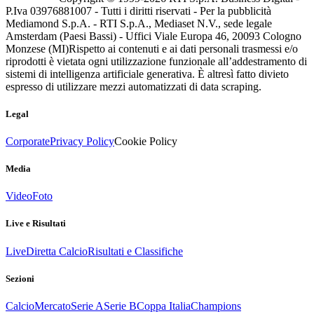
P.Iva 03976881007 - Tutti i diritti riservati - Per la pubblicità
Mediamond S.p.A. - RTI S.p.A., Mediaset N.V., sede legale
Amsterdam (Paesi Bassi) - Uffici Viale Europa 46, 20093 Cologno
Monzese (MI)
Rispetto ai contenuti e ai dati personali trasmessi e/o
riprodotti è vietata ogni utilizzazione funzionale all’addestramento di
sistemi di intelligenza artificiale generativa. È altresì fatto divieto
espresso di utilizzare mezzi automatizzati di data scraping.
Legal
Corporate
Privacy Policy
Cookie Policy
Media
Video
Foto
Live e Risultati
Live
Diretta Calcio
Risultati e Classifiche
Sezioni
Calcio
Mercato
Serie A
Serie B
Coppa Italia
Champions