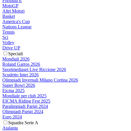
Formula E
MotoGP
Altri Motori
Basket
America's Cup
Nations League
Tennis
Sci
Volley
Drive UP
Speciali
Mondiali 2026
Roland Garros 2026
Sportmediaset Live Riccione 2026
Scudetto Inter 2026
Olimpiadi Invernali Milano Cortina 2026
Super Bowl 2026
Eicma 2025
Mondiale per club 2025
EICMA Riding Fest 2025
Paralimpiadi Parigi 2024
Olimpiadi Parigi 2024
Euro 2024
Squadra Serie A
Atalanta