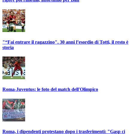
"“Fai entrare il ragazzino". 30 anni l’esordio di Totti, il resto è
storia
Roma-Juventus: le foto del match dell'Olimpico
Roma, i dipendenti protestano dopo i trasferimenti: "Gasp ci