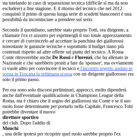
sta tutelando in caso di separazione tecnica (difficile sì ma da non
escludere) a fine stagione. E il ritorno del tecnico che nel 2012
conquistò il primo di questa lunga serie di scudetti bianconeri è una
possibilità da incominciare a prendere sul serio.
Secondo il quotidiano, sarebbe stato proprio Totti, ora dirigente, a
chiamare l'ex ct azzurro per esprimergli il suo totale apprezzamento
e cercare di convincerlo ad accettare la panchina dei giallorossi
nonostante le garanzie tecniche e soprattutto il budget siano più
contenuti rispetto ad altre offerte sul piatto del tecnico. A Roma
Conte ritroverebbe anche
De Rossi
e
Florenzi
, che ha allenato in
Nazionale e che sarebbero pronti a fare da 'sponsor', ma ovviamente
ci vuole altro per convincere il tecnico e
l'incontro segreto andato in
scena in Toscana la settimana scorsa
con un dirigente giallorosso era
solo il primo passo.
Per ora sono solo discorsi preliminari, approcci, molto dipenderà
anche dall'eventuale qualificazione in Champions League della
Roma, ma è chiaro che il sogno dei giallorossi sia Conte e se il suo
ruolo fosse determinante per portarlo nella Capitale, Francesco Totti
potrebbe diventare il nuovo
direttore sportivo
del club. Dopo l'addio di
Monchi
, una delle ipotesi per ricoprire quel ruolo sarebbe proprio l'ex