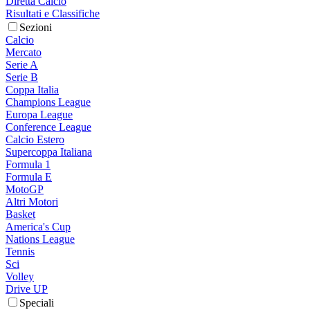
Diretta Calcio
Risultati e Classifiche
Sezioni
Calcio
Mercato
Serie A
Serie B
Coppa Italia
Champions League
Europa League
Conference League
Calcio Estero
Supercoppa Italiana
Formula 1
Formula E
MotoGP
Altri Motori
Basket
America's Cup
Nations League
Tennis
Sci
Volley
Drive UP
Speciali