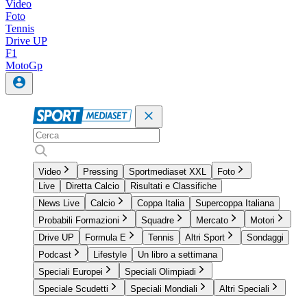
Video
Foto
Tennis
Drive UP
F1
MotoGp
Video
Pressing
Sportmediaset XXL
Foto
Live
Diretta Calcio
Risultati e Classifiche
News Live
Calcio
Coppa Italia
Supercoppa Italiana
Probabili Formazioni
Squadre
Mercato
Motori
Drive UP
Formula E
Tennis
Altri Sport
Sondaggi
Podcast
Lifestyle
Un libro a settimana
Speciali Europei
Speciali Olimpiadi
Speciale Scudetti
Speciali Mondiali
Altri Speciali