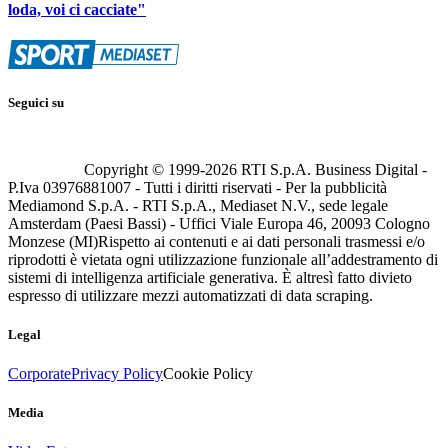
loda, voi ci cacciate"
Seguici su
Copyright © 1999-
2026
RTI S.p.A. Business Digital -
P.Iva 03976881007 - Tutti i diritti riservati - Per la pubblicità
Mediamond S.p.A. - RTI S.p.A., Mediaset N.V., sede legale
Amsterdam (Paesi Bassi) - Uffici Viale Europa 46, 20093 Cologno
Monzese (MI)
Rispetto ai contenuti e ai dati personali trasmessi e/o
riprodotti è vietata ogni utilizzazione funzionale all’addestramento di
sistemi di intelligenza artificiale generativa. È altresì fatto divieto
espresso di utilizzare mezzi automatizzati di data scraping.
Legal
Corporate
Privacy Policy
Cookie Policy
Media