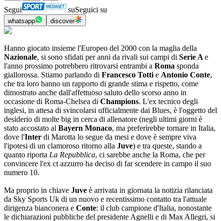
Segui
su
Seguici su
whatsapp
discover
Hanno giocato insieme l'Europeo del 2000 con la maglia della
Nazionale
, si sono sfidati per anni da rivali sui campi di
Serie A
e
l'anno prossimo potrebbero ritrovarsi entrambi a
Roma
sponda
giallorossa. Stiamo parlando di
Francesco Totti
e
Antonio Conte
,
che tra loro hanno un rapporto di grande stima e rispetto, come
dimostrato anche dall'affettuoso saluto dello scorso anno in
occasione di Roma-Chelsea di
Champions
. L'ex tecnico degli
inglesi, in attesa di svincolarsi ufficialmente dai Blues, è l'oggetto del
desiderio di molte big in cerca di allenatore (negli ultimi giorni è
stato accostato al
Bayern Monaco
, ma preferirebbe tornare in Italia,
dove l'
Inter
di Marotta lo segue da mesi e dove è sempre viva
l'ipotesi di un clamoroso ritorno alla
Juve
) e tra queste, stando a
quanto riporta
La Repubblica
, ci sarebbe anche la Roma, che per
convincere l'ex ct azzurro ha deciso di far scendere in campo il suo
numero 10.
Ma proprio in chiave
Juve
è arrivata in giornata la notizia rilanciata
da Sky Sports Uk di un nuovo e recentissimo contatto tra l'attuale
dirigenza bianconera e
Conte
: il club campione d'Italia, nonostante
le dichiarazioni pubbliche del presidente Agnelli e di Max Allegri, si