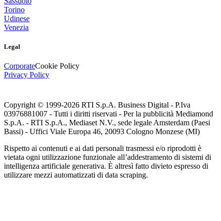
Sassuolo
Torino
Udinese
Venezia
Legal
Corporate
Cookie Policy
Privacy Policy
Copyright © 1999-
2026
RTI S.p.A. Business Digital - P.Iva
03976881007 - Tutti i diritti riservati - Per la pubblicità Mediamond
S.p.A. - RTI S.p.A., Mediaset N.V., sede legale Amsterdam (Paesi
Bassi) - Uffici Viale Europa 46, 20093 Cologno Monzese (MI)
Rispetto ai contenuti e ai dati personali trasmessi e/o riprodotti è
vietata ogni utilizzazione funzionale all’addestramento di sistemi di
intelligenza artificiale generativa. È altresì fatto divieto espresso di
utilizzare mezzi automatizzati di data scraping.