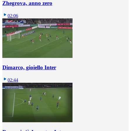
Zhegrova, anno zero
02:06
Dimarco, gioiello Inter
02:44