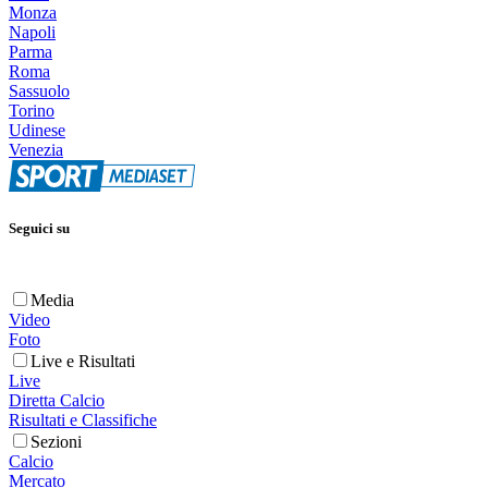
Monza
Napoli
Parma
Roma
Sassuolo
Torino
Udinese
Venezia
Seguici su
Media
Video
Foto
Live e Risultati
Live
Diretta Calcio
Risultati e Classifiche
Sezioni
Calcio
Mercato