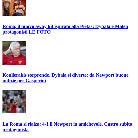
Roma, il nuovo away kit ispirato alla Pietas: Dybala e Malen
protagonisti LE FOTO
Koulierakis sorprende, Dybala si diverte: da Newport buone
notizie per Gasperini
La Roma si rialza: 4-1 il Newport in amichevole. Castro subito
protagonista