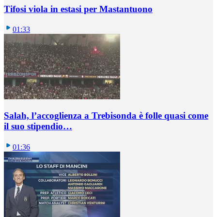
Tifosi viola in estasi per Mastantuono
01:33
Salah, l’accoglienza a Trebisonda è folle quasi come
il suo stipendio…
01:36