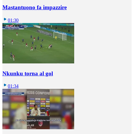
Mastantuono fa impazzire
01:30
Nkunku torna al gol
01:34