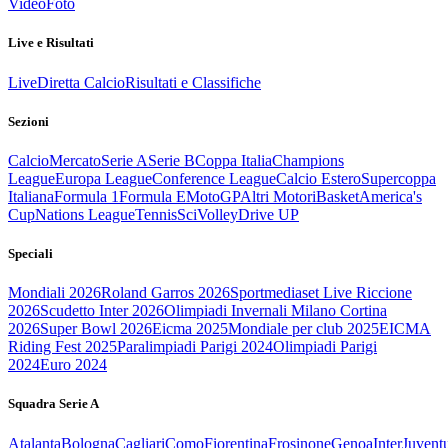
Video
Foto
Live e Risultati
Live
Diretta Calcio
Risultati e Classifiche
Sezioni
Calcio
Mercato
Serie A
Serie B
Coppa Italia
Champions
League
Europa League
Conference League
Calcio Estero
Supercoppa
Italiana
Formula 1
Formula E
MotoGP
Altri Motori
Basket
America's
Cup
Nations League
Tennis
Sci
Volley
Drive UP
Speciali
Mondiali 2026
Roland Garros 2026
Sportmediaset Live Riccione
2026
Scudetto Inter 2026
Olimpiadi Invernali Milano Cortina
2026
Super Bowl 2026
Eicma 2025
Mondiale per club 2025
EICMA
Riding Fest 2025
Paralimpiadi Parigi 2024
Olimpiadi Parigi
2024
Euro 2024
Squadra Serie A
Atalanta
Bologna
Cagliari
Como
Fiorentina
Frosinone
Genoa
Inter
Juvent