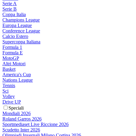
Serie A
Serie B
Coppa Italia
Champions League
Europa League
Conference League
Calcio Estero
Supercoppa Italiana
Formula 1
Formula E
MotoGP
Altri Motori
Basket
America's Cup
Nations League
Tennis
Sci
Volley
Drive UP
Speciali
Mondiali 2026
Roland Garros 2026
Sportmediaset Live Riccione 2026
Scudetto Inter 2026
Olimpiadi Invernali Milano Cortina 2026