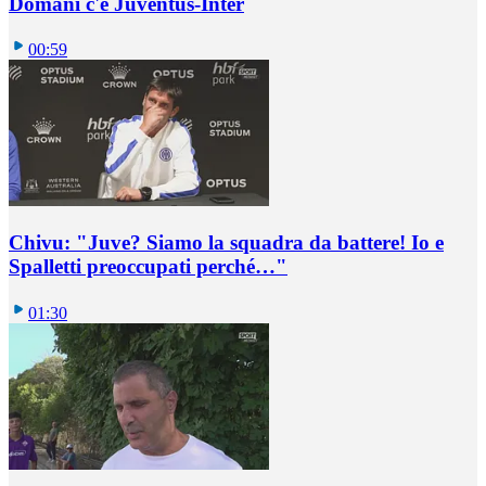
Domani c'è Juventus-Inter
00:59
Chivu: "Juve? Siamo la squadra da battere! Io e
Spalletti preoccupati perché…"
01:30