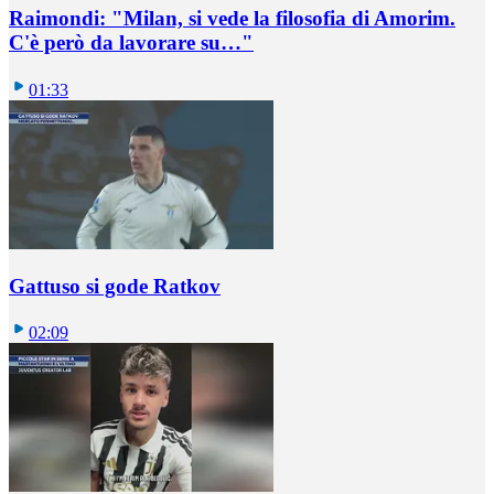
Raimondi: "Milan, si vede la filosofia di Amorim.
C'è però da lavorare su…"
01:33
Gattuso si gode Ratkov
02:09