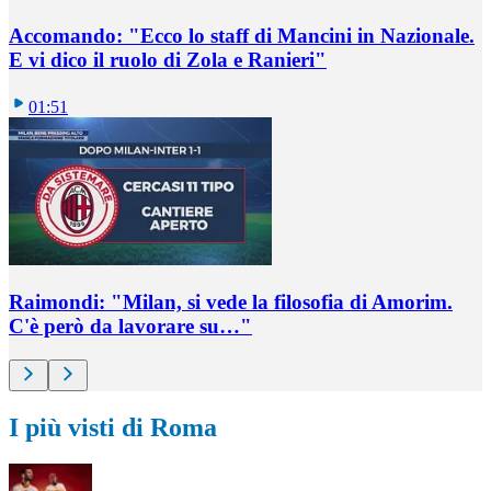
Accomando: "Ecco lo staff di Mancini in Nazionale.
E vi dico il ruolo di Zola e Ranieri"
01:51
Raimondi: "Milan, si vede la filosofia di Amorim.
C'è però da lavorare su…"
I più visti di Roma