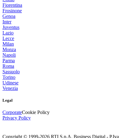
Fiorentina
Frosinone
Genoa
Inter
Juventus
Lazio
Lecce
Milan
Monza
Napoli
Parma
Roma
Sassuolo
Torino
Udinese
Venezia
Legal
Corporate
Cookie Policy
Privacy Policy
Copyright © 1999-
2026
RTI S.p.A. Business Digital - P.Iva