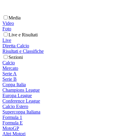
Media
Video
Foto
Live e Risultati
Live
Diretta Calcio
Risultati e Classifiche
Sezioni
Calcio
Mercato
Serie A
Serie B
Coppa Italia
Champions League
Europa League
Conference League
Calcio Estero
Supercoppa Italiana
Formula 1
Formula E
MotoGP
Altri Motori