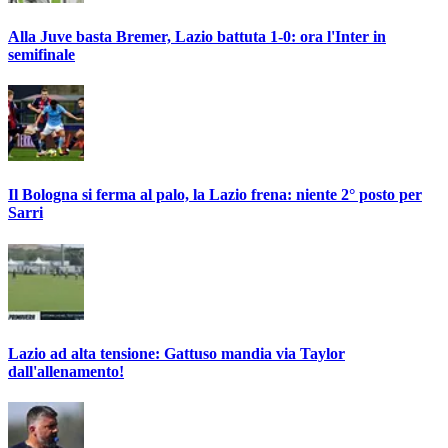
Alla Juve basta Bremer, Lazio battuta 1-0: ora l'Inter in
semifinale
Il Bologna si ferma al palo, la Lazio frena: niente 2° posto per
Sarri
Lazio ad alta tensione: Gattuso mandia via Taylor
dall'allenamento!