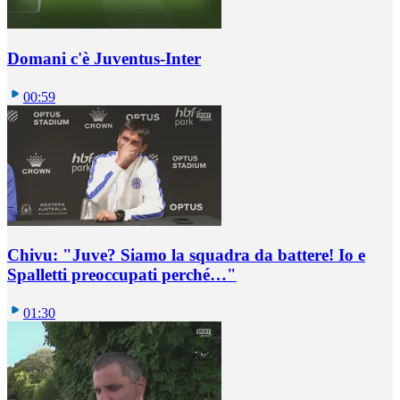
Domani c'è Juventus-Inter
00:59
Chivu: "Juve? Siamo la squadra da battere! Io e
Spalletti preoccupati perché…"
01:30