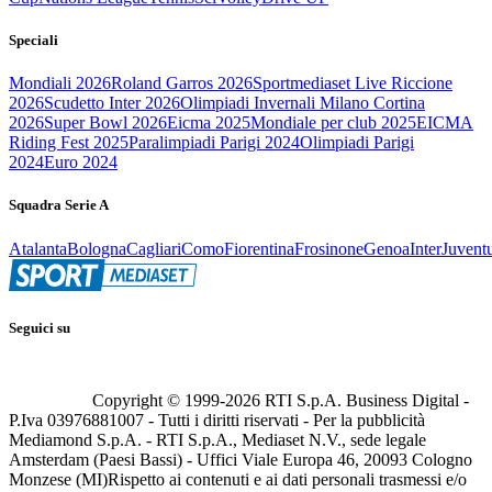
Speciali
Mondiali 2026
Roland Garros 2026
Sportmediaset Live Riccione
2026
Scudetto Inter 2026
Olimpiadi Invernali Milano Cortina
2026
Super Bowl 2026
Eicma 2025
Mondiale per club 2025
EICMA
Riding Fest 2025
Paralimpiadi Parigi 2024
Olimpiadi Parigi
2024
Euro 2024
Squadra Serie A
Atalanta
Bologna
Cagliari
Como
Fiorentina
Frosinone
Genoa
Inter
Juvent
Seguici su
Copyright © 1999-
2026
RTI S.p.A. Business Digital -
P.Iva 03976881007 - Tutti i diritti riservati - Per la pubblicità
Mediamond S.p.A. - RTI S.p.A., Mediaset N.V., sede legale
Amsterdam (Paesi Bassi) - Uffici Viale Europa 46, 20093 Cologno
Monzese (MI)
Rispetto ai contenuti e ai dati personali trasmessi e/o