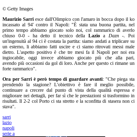
© Getty Images
Maurizio Sarri
esce dall'Olimpico con l'amaro in bocca dopo il ko
incassato al 94' contro il Napoli: "È stata una buona partita, nel
primo tempo abbiamo giocato solo noi, col rammarico di averlo
chiuso 0-0 - ha detto il tecnico della
Lazio
a
Dazn
-. Poi
un'ingenuità al 94 ci è costata la partita: siamo andati a triplicare su
un esterno, li abbiamo fatti uscire e ci siamo ritrovati messi male
dietro. L'aspetto positivo è che tre mesi fa il Napoli per noi era
ingiocabile, oggi invece abbiamo giocato più che alla pari,
avendo più occasioni da gol di loro. Anche per questo ci rimane un
forte rammarico".
Ora per Sarri è però tempo di guardare avanti
: "Che piega sta
prendendo la stagione? L'obiettivo è fare il meglio possibile,
continuare a crecere dal punto di vista della qualità espressa e
migliorare nei dettagli, per far sì che le prestazioni si trasformino in
risultati. Il 2-2 col Porto ci sta stretto e la sconfitta di stasera non ci
stava".
sarri
lazio
napoli
serie a