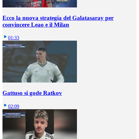
Ecco la nuova strategia del Galatasaray per
convincere Leao e il Milan
01:33
Gattuso si gode Ratkov
02:09