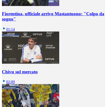
Fiorentina, ufficiale arrivo Mastantuono: "Colpo da
sogno"
01:14
Chivu sul mercato
02:09