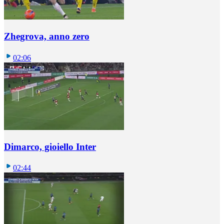
Zhegrova, anno zero
02:06
Dimarco, gioiello Inter
02:44