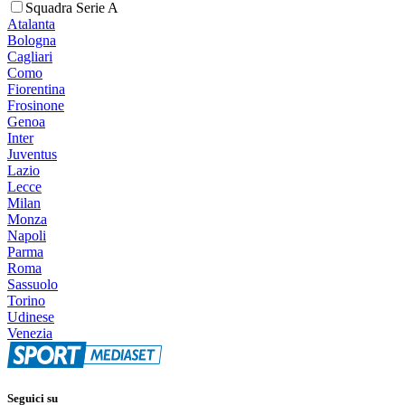
Squadra Serie A
Atalanta
Bologna
Cagliari
Como
Fiorentina
Frosinone
Genoa
Inter
Juventus
Lazio
Lecce
Milan
Monza
Napoli
Parma
Roma
Sassuolo
Torino
Udinese
Venezia
Seguici su