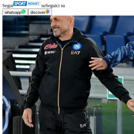
Segui
su
Seguici su
whatsapp
discover