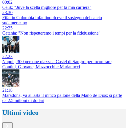
00:02
Celik: "Juve la scelta migliore per la mia carriera"
23:30
Fifa: in Colombia Infantino riceve il sostegno del calcio
sudamericano
22:25
Catania: "Non rispetteremo i tempi per la fideiussione"
22:23
Napoli, 300 persone piazza a Castel di Sangro per incontrare
Contini, Giovane, Mazzocchi e Marianucci
21:18
Maradona, va all'asta il mitico pallone della Mano de Dios: si parte
da 2.5 milioni di dollari
Ultimi video