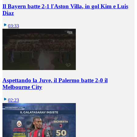
Il Bayern batte 2-1 l'Aston Villa, in gol Kim e Luis
Diaz
03:33
Aspettando la Juve, il Palermo batte 2-0 il
Melbourne City
02:23