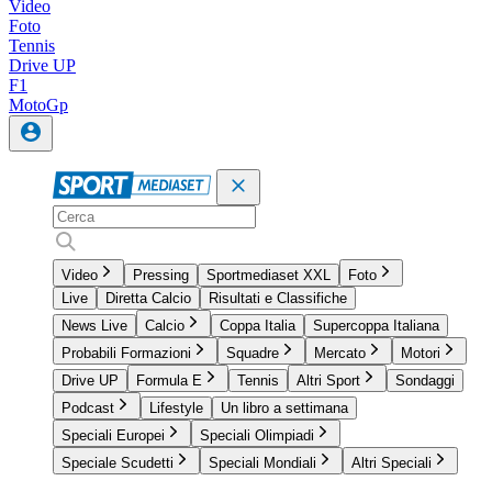
Video
Foto
Tennis
Drive UP
F1
MotoGp
Video
Pressing
Sportmediaset XXL
Foto
Live
Diretta Calcio
Risultati e Classifiche
News Live
Calcio
Coppa Italia
Supercoppa Italiana
Probabili Formazioni
Squadre
Mercato
Motori
Drive UP
Formula E
Tennis
Altri Sport
Sondaggi
Podcast
Lifestyle
Un libro a settimana
Speciali Europei
Speciali Olimpiadi
Speciale Scudetti
Speciali Mondiali
Altri Speciali