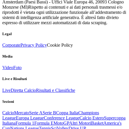
Amsterdam (Paesi Bassi) - Uffici Viale Europa 46, 20093 Cologno
Monzese (MI)
Rispetto ai contenuti e ai dati personali trasmessi e/o
riprodotti è vietata ogni utilizzazione funzionale all’addestramento di
sistemi di intelligenza artificiale generativa. È altresì fatto divieto
espresso di utilizzare mezzi automatizzati di data scraping.
Legal
Corporate
Privacy Policy
Cookie Policy
Media
Video
Foto
Live e Risultati
Live
Diretta Calcio
Risultati e Classifiche
Sezioni
Calcio
Mercato
Serie A
Serie B
Coppa Italia
Champions
League
Europa League
Conference League
Calcio Estero
Supercoppa
Italiana
Formula 1
Formula E
MotoGP
Altri Motori
Basket
America's
Cup
Nations League
Tennis
Sci
Volley
Drive UP