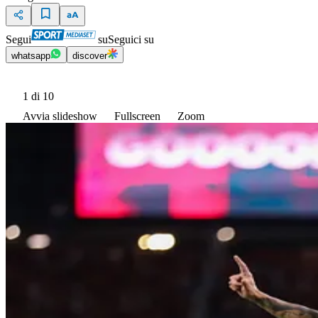
Segui
su
Seguici su
whatsapp
discover
1
di 10
Avvia slideshow
Fullscreen
Zoom