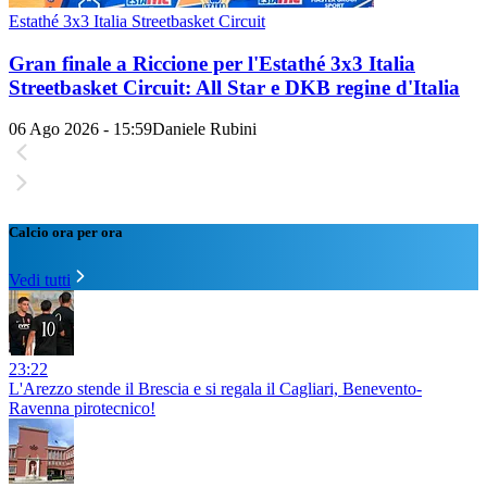
Estathé 3x3 Italia Streetbasket Circuit
Gran finale a Riccione per l'Estathé 3x3 Italia
Streetbasket Circuit: All Star e DKB regine d'Italia
06 Ago 2026 - 15:59
Daniele Rubini
Calcio ora per ora
Vedi tutti
23:22
L'Arezzo stende il Brescia e si regala il Cagliari, Benevento-
Ravenna pirotecnico!