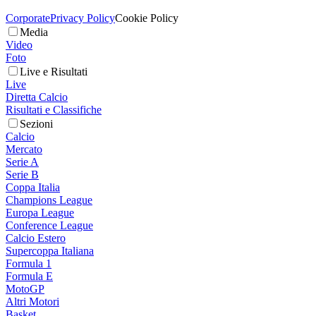
Corporate
Privacy Policy
Cookie Policy
Media
Video
Foto
Live e Risultati
Live
Diretta Calcio
Risultati e Classifiche
Sezioni
Calcio
Mercato
Serie A
Serie B
Coppa Italia
Champions League
Europa League
Conference League
Calcio Estero
Supercoppa Italiana
Formula 1
Formula E
MotoGP
Altri Motori
Basket