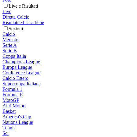
Live e Risultati
Live
Diretta Calcio
Risultati e Classifiche
Sezioni
Calcio
Mercato
Serie A
Serie B
Coppa Italia
Champions League
Europa League
Conference League
Calcio Estero
Supercoppa Italiana
Formula 1
Formula E
MotoGP
Altri Motori
Basket
America's Cup
Nations League
Tennis
Sci