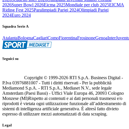
2026
Super Bowl 2026
Eicma 2025
Mondiale per club 2025
EICMA
Riding Fest 2025
Paralimpiadi Parigi 2024
Olimpiadi Parigi
2024
Euro 2024
Squadra Serie A
Atalanta
Bologna
Cagliari
Como
Fiorentina
Frosinone
Genoa
Inter
Juvent
Seguici su
Copyright © 1999-
2026
RTI S.p.A. Business Digital -
P.Iva 03976881007 - Tutti i diritti riservati - Per la pubblicità
Mediamond S.p.A. - RTI S.p.A., Mediaset N.V., sede legale
Amsterdam (Paesi Bassi) - Uffici Viale Europa 46, 20093 Cologno
Monzese (MI)
Rispetto ai contenuti e ai dati personali trasmessi e/o
riprodotti è vietata ogni utilizzazione funzionale all’addestramento di
sistemi di intelligenza artificiale generativa. È altresì fatto divieto
espresso di utilizzare mezzi automatizzati di data scraping.
Legal