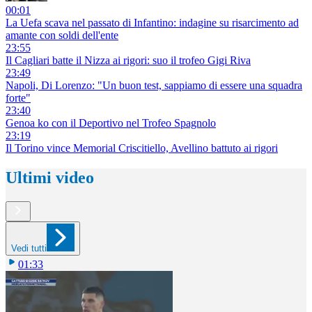
00:01
La Uefa scava nel passato di Infantino: indagine su risarcimento ad
amante con soldi dell'ente
23:55
Il Cagliari batte il Nizza ai rigori: suo il trofeo Gigi Riva
23:49
Napoli, Di Lorenzo: "Un buon test, sappiamo di essere una squadra
forte"
23:40
Genoa ko con il Deportivo nel Trofeo Spagnolo
23:19
Il Torino vince Memorial Criscitiello, Avellino battuto ai rigori
Ultimi video
Vedi tutti
01:33