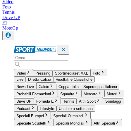
Video
Foto
Tennis
Drive UP
F1
MotoGp
Video
Pressing
Sportmediaset XXL
Foto
Live
Diretta Calcio
Risultati e Classifiche
News Live
Calcio
Coppa Italia
Supercoppa Italiana
Probabili Formazioni
Squadre
Mercato
Motori
Drive UP
Formula E
Tennis
Altri Sport
Sondaggi
Podcast
Lifestyle
Un libro a settimana
Speciali Europei
Speciali Olimpiadi
Speciale Scudetti
Speciali Mondiali
Altri Speciali