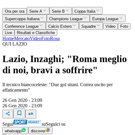
Ora per ora
Serie A
Serie B
Coppa Italia
Supercoppa Italiana
Champions League
Europa League
Conference League
Calcio Estero
Squadre
Video
Foto
Live
Risultati e Classifiche
Home
Mercato
Video
Foto
Rosa
QUI LAZIO
Lazio, Inzaghi; "Roma meglio
di noi, bravi a soffrire"
Il tecnico biancoceleste: "Due gol strani. Correa uscito per
affaticamento"
26 Gen 2020 - 23:09
26 Gen 2020 - 23:09
Segui
su
Seguici su
whatsapp
discover