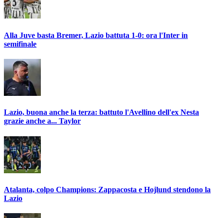
Alla Juve basta Bremer, Lazio battuta 1-0: ora l'Inter in
semifinale
Lazio, buona anche la terza: battuto l'Avellino dell'ex Nesta
grazie anche a... Taylor
Atalanta, colpo Champions: Zappacosta e Hojlund stendono la
Lazio