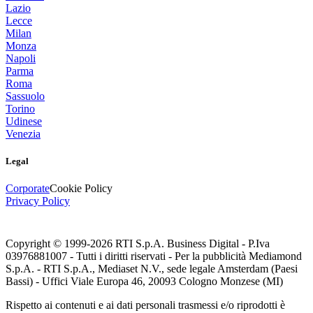
Lazio
Lecce
Milan
Monza
Napoli
Parma
Roma
Sassuolo
Torino
Udinese
Venezia
Legal
Corporate
Cookie Policy
Privacy Policy
Copyright © 1999-
2026
RTI S.p.A. Business Digital - P.Iva
03976881007 - Tutti i diritti riservati - Per la pubblicità Mediamond
S.p.A. - RTI S.p.A., Mediaset N.V., sede legale Amsterdam (Paesi
Bassi) - Uffici Viale Europa 46, 20093 Cologno Monzese (MI)
Rispetto ai contenuti e ai dati personali trasmessi e/o riprodotti è