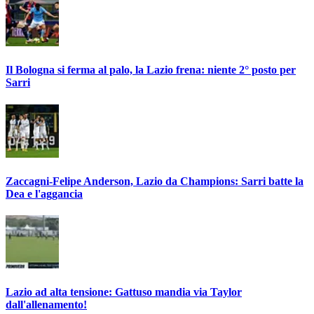
Il Bologna si ferma al palo, la Lazio frena: niente 2° posto per
Sarri
Zaccagni-Felipe Anderson, Lazio da Champions: Sarri batte la
Dea e l'aggancia
Lazio ad alta tensione: Gattuso mandia via Taylor
dall'allenamento!