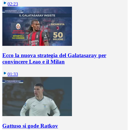
02:23
Ecco la nuova strategia del Galatasaray per
convincere Leao e il Milan
01:33
Gattuso si gode Ratkov