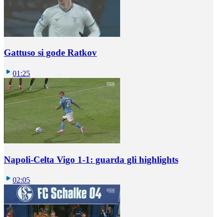
Gattuso si gode Ratkov
01:25
Napoli-Celta Vigo 1-1: guarda gli highlights
02:05