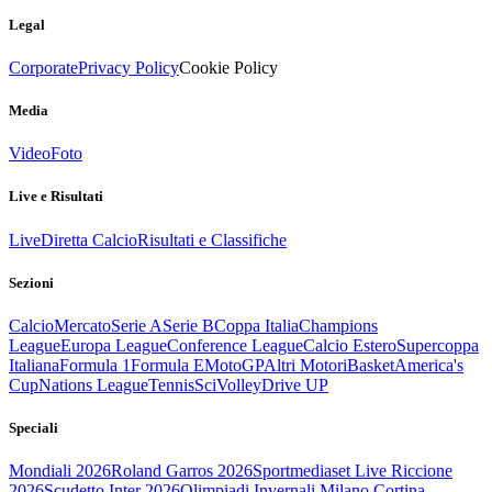
Legal
Corporate
Privacy Policy
Cookie Policy
Media
Video
Foto
Live e Risultati
Live
Diretta Calcio
Risultati e Classifiche
Sezioni
Calcio
Mercato
Serie A
Serie B
Coppa Italia
Champions
League
Europa League
Conference League
Calcio Estero
Supercoppa
Italiana
Formula 1
Formula E
MotoGP
Altri Motori
Basket
America's
Cup
Nations League
Tennis
Sci
Volley
Drive UP
Speciali
Mondiali 2026
Roland Garros 2026
Sportmediaset Live Riccione
2026
Scudetto Inter 2026
Olimpiadi Invernali Milano Cortina