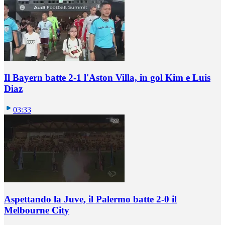
Il Bayern batte 2-1 l'Aston Villa, in gol Kim e Luis
Diaz
03:33
Aspettando la Juve, il Palermo batte 2-0 il
Melbourne City