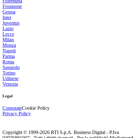
Fiorentina
Frosinone
Genoa
Inter
Juventus
Lazio
Lecce
Milan
Monza
Napoli
Parma
Roma
Sassuolo
Torino
Udinese
Venezia
Legal
Corporate
Cookie Policy
Privacy Policy
Copyright © 1999-
2026
RTI S.p.A. Business Digital - P.Iva
03976881007 - Tutti i diritti riservati - Per la pubblicità Mediamond