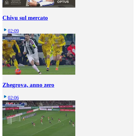
Chivu sul mercato
02:09
Zhegrova, anno zero
02:06