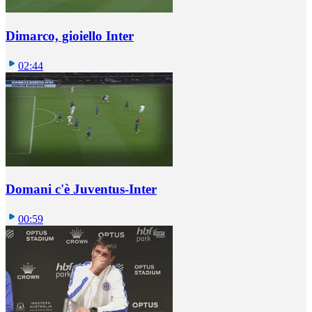
Dimarco, gioiello Inter
02:44
Domani c'è Juventus-Inter
00:59