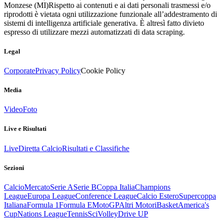
Monzese (MI)
Rispetto ai contenuti e ai dati personali trasmessi e/o
riprodotti è vietata ogni utilizzazione funzionale all’addestramento di
sistemi di intelligenza artificiale generativa. È altresì fatto divieto
espresso di utilizzare mezzi automatizzati di data scraping.
Legal
Corporate
Privacy Policy
Cookie Policy
Media
Video
Foto
Live e Risultati
Live
Diretta Calcio
Risultati e Classifiche
Sezioni
Calcio
Mercato
Serie A
Serie B
Coppa Italia
Champions
League
Europa League
Conference League
Calcio Estero
Supercoppa
Italiana
Formula 1
Formula E
MotoGP
Altri Motori
Basket
America's
Cup
Nations League
Tennis
Sci
Volley
Drive UP