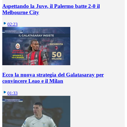
Aspettando la Juve, il Palermo batte 2-0 il
Melbourne City
02:23
Ecco la nuova strategia del Galatasaray per
convincere Leao e il Milan
01:33