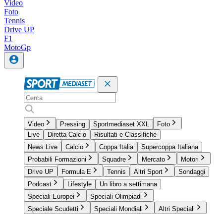
Video
Foto
Tennis
Drive UP
F1
MotoGp
Video
Pressing
Sportmediaset XXL
Foto
Live
Diretta Calcio
Risultati e Classifiche
News Live
Calcio
Coppa Italia
Supercoppa Italiana
Probabili Formazioni
Squadre
Mercato
Motori
Drive UP
Formula E
Tennis
Altri Sport
Sondaggi
Podcast
Lifestyle
Un libro a settimana
Speciali Europei
Speciali Olimpiadi
Speciale Scudetti
Speciali Mondiali
Altri Speciali