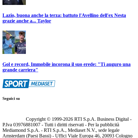
Lazio, buona anche la terza: battuto l'Avellino dell'ex Nesta
grazie anche a... Taylor
Gol e record, Immobile incorona il suo erede: "Ti auguro una
grande carriera"
Seguici su
Copyright © 1999-
2026
RTI S.p.A. Business Digital -
P.Iva 03976881007 - Tutti i diritti riservati - Per la pubblicità
Mediamond S.p.A. - RTI S.p.A., Mediaset N.V., sede legale
Amsterdam (Paesi Bassi) - Uffici Viale Europa 46, 20093 Cologno