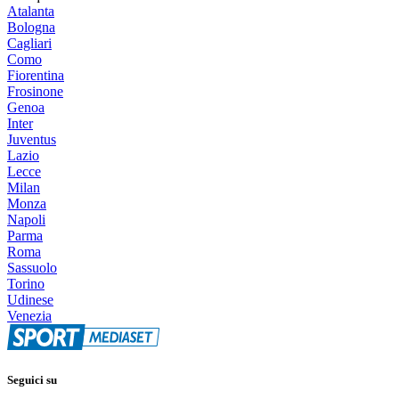
Atalanta
Bologna
Cagliari
Como
Fiorentina
Frosinone
Genoa
Inter
Juventus
Lazio
Lecce
Milan
Monza
Napoli
Parma
Roma
Sassuolo
Torino
Udinese
Venezia
Seguici su