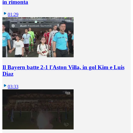
in rimonta
01:29
Il Bayern batte 2-1 l'Aston Villa, in gol Kim e Luis
Diaz
03:33