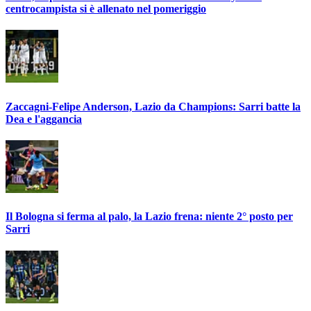
centrocampista si è allenato nel pomeriggio
Zaccagni-Felipe Anderson, Lazio da Champions: Sarri batte la
Dea e l'aggancia
Il Bologna si ferma al palo, la Lazio frena: niente 2° posto per
Sarri