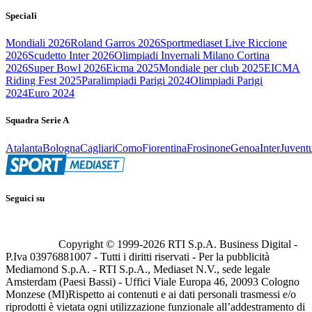
Speciali
Mondiali 2026
Roland Garros 2026
Sportmediaset Live Riccione
2026
Scudetto Inter 2026
Olimpiadi Invernali Milano Cortina
2026
Super Bowl 2026
Eicma 2025
Mondiale per club 2025
EICMA
Riding Fest 2025
Paralimpiadi Parigi 2024
Olimpiadi Parigi
2024
Euro 2024
Squadra Serie A
Atalanta
Bologna
Cagliari
Como
Fiorentina
Frosinone
Genoa
Inter
Juvent
Seguici su
Copyright © 1999-
2026
RTI S.p.A. Business Digital -
P.Iva 03976881007 - Tutti i diritti riservati - Per la pubblicità
Mediamond S.p.A. - RTI S.p.A., Mediaset N.V., sede legale
Amsterdam (Paesi Bassi) - Uffici Viale Europa 46, 20093 Cologno
Monzese (MI)
Rispetto ai contenuti e ai dati personali trasmessi e/o
riprodotti è vietata ogni utilizzazione funzionale all’addestramento di