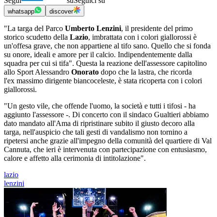
Segui
su
Seguici su
whatsapp
discover
"La targa del Parco
Umberto Lenzini
, il presidente del primo
storico scudetto della
Lazio
, imbrattata con i colori giallorossi è
un'offesa grave, che non appartiene al tifo sano. Quello che si fonda
su onore, ideali e amore per il calcio. Indipendentemente dalla
squadra per cui si tifa". Questa la reazione dell'assessore capitolino
allo Sport Alessandro
Onorato
dopo che la lastra, che ricorda
l'ex massimo dirigente biancoceleste, è stata ricoperta con i colori
giallorossi.
"Un gesto vile, che offende l'uomo, la società e tutti i tifosi - ha
aggiunto l'assessore -. Di concerto con il sindaco Gualtieri abbiamo
dato mandato all'Ama di ripristinare subito il giusto decoro alla
targa, nell'auspicio che tali gesti di vandalismo non tornino a
ripetersi anche grazie all'impegno della comunità del quartiere di Val
Cannuta, che ieri è intervenuta con partecipazione con entusiasmo,
calore e affetto alla cerimonia di intitolazione".
lazio
lenzini