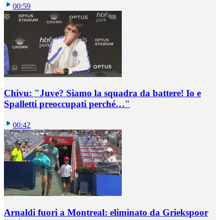
00:59
Chivu: "Juve? Siamo la squadra da battere! Io e
Spalletti preoccupati perché…"
00:42
Arnaldi fuori a Montreal: eliminato da Griekspoor