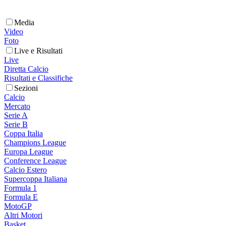
Media
Video
Foto
Live e Risultati
Live
Diretta Calcio
Risultati e Classifiche
Sezioni
Calcio
Mercato
Serie A
Serie B
Coppa Italia
Champions League
Europa League
Conference League
Calcio Estero
Supercoppa Italiana
Formula 1
Formula E
MotoGP
Altri Motori
Basket