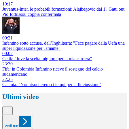
10:17
Juventus-Inter, le probabili formazioni: Alajbegovic dal 1', Gatti out.
Pio-Iddrissou coppia confermata
09:21
Infantino sotto accusa, dall’Inghilterra: "Fece pagare dalla Uefa una
super liquidazione per l'amante"
00:02
Celik: "Juve la scelta migliore per la mia carriera"
23:30
Fifa: in Colombia Infantino riceve il sostegno del calcio
sudamericano
22:25
Catania: "Non rispetteremo i tempi per la fideiussione"
Ultimi video
Vedi tutti