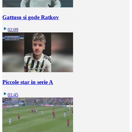
Gattuso si gode Ratkov
02:09
Piccole star in serie A
01:45