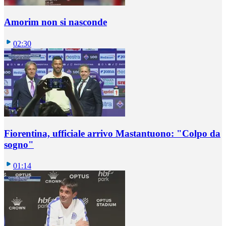
Amorim non si nasconde
02:30
Fiorentina, ufficiale arrivo Mastantuono: "Colpo da
sogno"
01:14