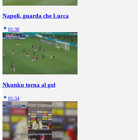
Napoli, guarda che Lucca
01:30
Nkunku torna al gol
01:34