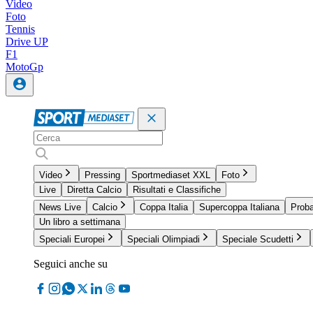
Video
Foto
Tennis
Drive UP
F1
MotoGp
Video
Pressing
Sportmediaset XXL
Foto
Live
Diretta Calcio
Risultati e Classifiche
News Live
Calcio
Coppa Italia
Supercoppa Italiana
Proba
Un libro a settimana
Speciali Europei
Speciali Olimpiadi
Speciale Scudetti
Seguici anche su