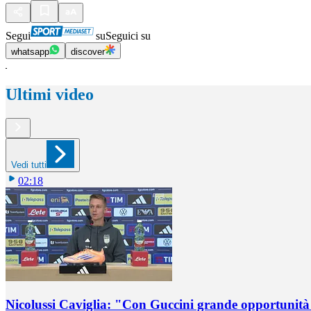
Segui
su
Seguici su
whatsapp
discover
Ultimi video
Vedi tutti
02:18
Nicolussi Caviglia: "Con Guccini grande opportunità 