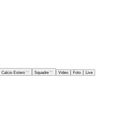
Calcio Estero
Squadre
Video
Foto
Live