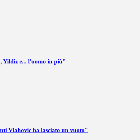
 Yildiz e... l'uomo in più"
nti Vlahovic ha lasciato un vuoto"