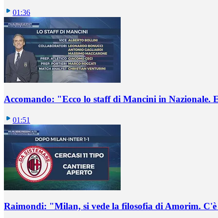
01:36
Accomando: "Ecco lo staff di Mancini in Nazionale. E 
01:51
Raimondi: "Milan, si vede la filosofia di Amorim. C'