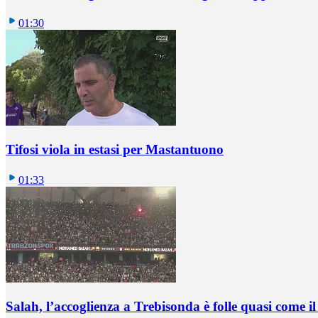
01:30
Tifosi viola in estasi per Mastantuono
01:33
Salah, l’accoglienza a Trebisonda è folle quasi come i