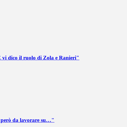
vi dico il ruolo di Zola e Ranieri"
è però da lavorare su…"