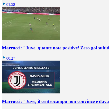
01:58
Marrucci: "Juve, quante note positive! Zero gol subiti,
00:27
Marrucci: "Juve, il centrocampo non convince e dava