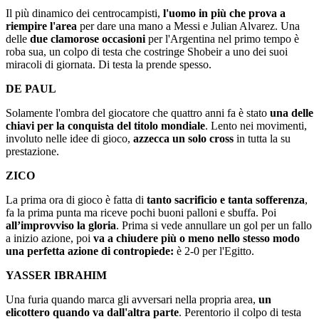
Il più dinamico dei centrocampisti,
l'uomo in più che prova a
riempire l'area
per dare una mano a Messi e Julian Alvarez. Una
delle
due clamorose occasioni
per l'Argentina nel primo tempo è
roba sua, un colpo di testa che costringe Shobeir a uno dei suoi
miracoli di giornata. Di testa la prende spesso.
DE PAUL
Solamente l'ombra del giocatore che quattro anni fa è stato
una delle
chiavi per la conquista del titolo mondiale
. Lento nei movimenti,
involuto nelle idee di gioco,
azzecca un solo cross
in tutta la su
prestazione.
ZICO
La prima ora di gioco è fatta di
tanto sacrificio e tanta sofferenza
,
fa la prima punta ma riceve pochi buoni palloni e sbuffa. Poi
all’improvviso la gloria
. Prima si vede annullare un gol per un fallo
a inizio azione, poi
va a chiudere più o meno nello stesso modo
una perfetta azione di contropiede:
è 2-0 per l'Egitto.
YASSER IBRAHIM
Una furia quando marca gli avversari nella propria area,
un
elicottero quando va dall'altra parte
. Perentorio il colpo di testa