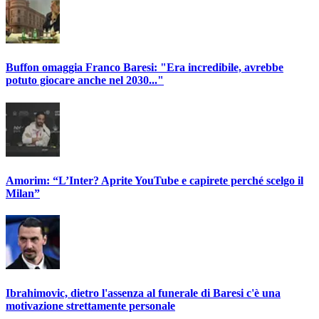
Buffon omaggia Franco Baresi: "Era incredibile, avrebbe
potuto giocare anche nel 2030..."
Amorim: “L’Inter? Aprite YouTube e capirete perché scelgo il
Milan”
Ibrahimovic, dietro l'assenza al funerale di Baresi c'è una
motivazione strettamente personale