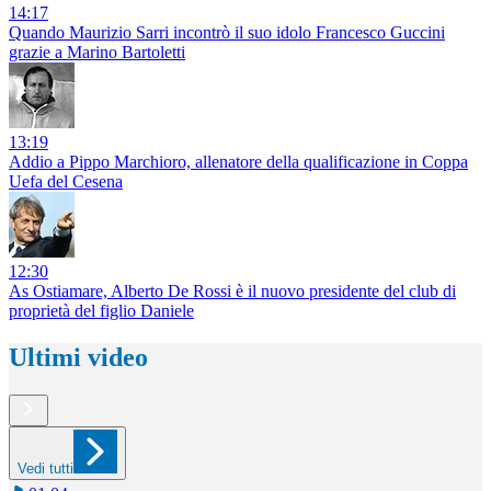
14:17
Quando Maurizio Sarri incontrò il suo idolo Francesco Guccini
grazie a Marino Bartoletti
13:19
Addio a Pippo Marchioro, allenatore della qualificazione in Coppa
Uefa del Cesena
12:30
As Ostiamare, Alberto De Rossi è il nuovo presidente del club di
proprietà del figlio Daniele
Ultimi video
Vedi tutti