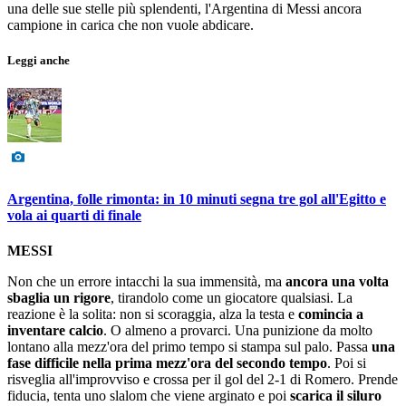
una delle sue stelle più splendenti, l'Argentina di Messi ancora
campione in carica che non vuole abdicare.
Leggi anche
Argentina, folle rimonta: in 10 minuti segna tre gol all'Egitto e
vola ai quarti di finale
MESSI
Non che un errore intacchi la sua immensità, ma
ancora una volta
sbaglia un rigore
, tirandolo come un giocatore qualsiasi. La
reazione è la solita: non si scoraggia, alza la testa e
comincia a
inventare calcio
. O almeno a provarci. Una punizione da molto
lontano alla mezz'ora del primo tempo si stampa sul palo. Passa
una
fase difficile nella prima mezz'ora del secondo tempo
. Poi si
risveglia all'improvviso e crossa per il gol del 2-1 di Romero. Prende
fiducia, tenta uno slalom che viene arginato e poi
scarica il siluro