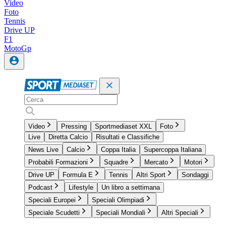
Video
Foto
Tennis
Drive UP
F1
MotoGp
Video
Pressing
Sportmediaset XXL
Foto
Live
Diretta Calcio
Risultati e Classifiche
News Live
Calcio
Coppa Italia
Supercoppa Italiana
Probabili Formazioni
Squadre
Mercato
Motori
Drive UP
Formula E
Tennis
Altri Sport
Sondaggi
Podcast
Lifestyle
Un libro a settimana
Speciali Europei
Speciali Olimpiadi
Speciale Scudetti
Speciali Mondiali
Altri Speciali