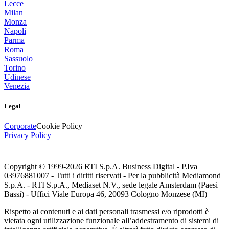
Lecce
Milan
Monza
Napoli
Parma
Roma
Sassuolo
Torino
Udinese
Venezia
Legal
Corporate
Cookie Policy
Privacy Policy
Copyright © 1999-
2026
RTI S.p.A. Business Digital - P.Iva
03976881007 - Tutti i diritti riservati - Per la pubblicità Mediamond
S.p.A. - RTI S.p.A., Mediaset N.V., sede legale Amsterdam (Paesi
Bassi) - Uffici Viale Europa 46, 20093 Cologno Monzese (MI)
Rispetto ai contenuti e ai dati personali trasmessi e/o riprodotti è
vietata ogni utilizzazione funzionale all’addestramento di sistemi di