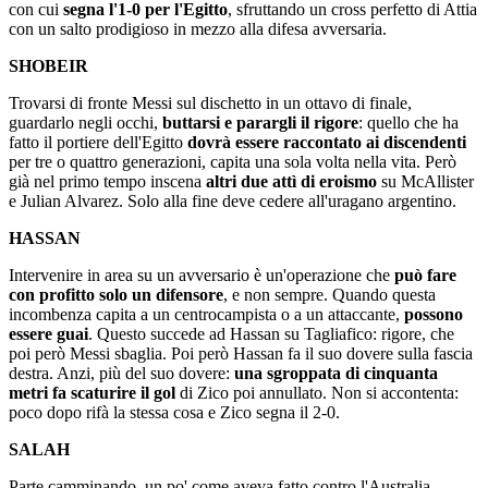
con cui
segna l'1-0 per l'Egitto
, sfruttando un cross perfetto di Attia
con un salto prodigioso in mezzo alla difesa avversaria.
SHOBEIR
Trovarsi di fronte Messi sul dischetto in un ottavo di finale,
guardarlo negli occhi,
buttarsi e parargli il rigore
: quello che ha
fatto il portiere dell'Egitto
dovrà essere raccontato ai discendenti
per tre o quattro generazioni, capita una sola volta nella vita. Però
già nel primo tempo inscena
altri due attì di eroismo
su McAllister
e Julian Alvarez. Solo alla fine deve cedere all'uragano argentino.
HASSAN
Intervenire in area su un avversario è un'operazione che
può fare
con profitto solo un difensore
, e non sempre. Quando questa
incombenza capita a un centrocampista o a un attaccante,
possono
essere guai
. Questo succede ad Hassan su Tagliafico: rigore, che
poi però Messi sbaglia. Poi però Hassan fa il suo dovere sulla fascia
destra. Anzi, più del suo dovere:
una sgroppata di cinquanta
metri fa scaturire il gol
di Zico poi annullato. Non si accontenta:
poco dopo rifà la stessa cosa e Zico segna il 2-0.
SALAH
Parte camminando, un po' come aveva fatto contro l'Australia,