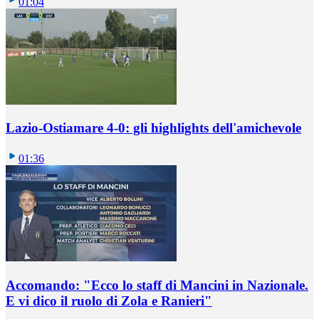
01:04
Lazio-Ostiamare 4-0: gli highlights dell'amichevole
01:36
Accomando: "Ecco lo staff di Mancini in Nazionale.
E vi dico il ruolo di Zola e Ranieri"