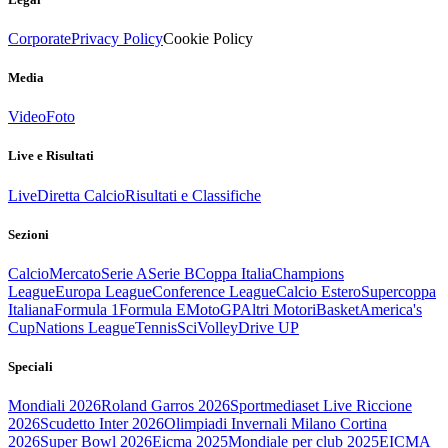
Corporate
Privacy Policy
Cookie Policy
Media
Video
Foto
Live e Risultati
Live
Diretta Calcio
Risultati e Classifiche
Sezioni
Calcio
Mercato
Serie A
Serie B
Coppa Italia
Champions
League
Europa League
Conference League
Calcio Estero
Supercoppa
Italiana
Formula 1
Formula E
MotoGP
Altri Motori
Basket
America's
Cup
Nations League
Tennis
Sci
Volley
Drive UP
Speciali
Mondiali 2026
Roland Garros 2026
Sportmediaset Live Riccione
2026
Scudetto Inter 2026
Olimpiadi Invernali Milano Cortina
2026
Super Bowl 2026
Eicma 2025
Mondiale per club 2025
EICMA