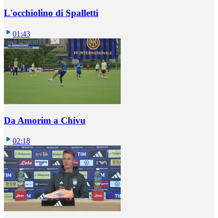
L'occhiolino di Spalletti
01:43
Da Amorim a Chivu
02:18