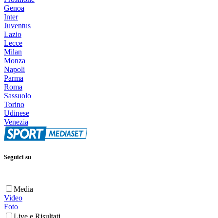
Genoa
Inter
Juventus
Lazio
Lecce
Milan
Monza
Napoli
Parma
Roma
Sassuolo
Torino
Udinese
Venezia
Seguici su
Media
Video
Foto
Live e Risultati