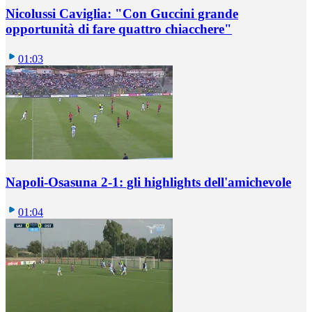
Nicolussi Caviglia: "Con Guccini grande
opportunità di fare quattro chiacchere"
01:03
Napoli-Osasuna 2-1: gli highlights dell'amichevole
01:04