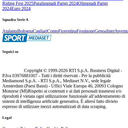
Riding Fest 2025
Paralimpiadi Parigi 2024
Olimpiadi Parigi
2024
Euro 2024
Squadra Serie A
Atalanta
Bologna
Cagliari
Como
Fiorentina
Frosinone
Genoa
Inter
Juvent
Seguici su
Copyright © 1999-
2026
RTI S.p.A. Business Digital -
P.Iva 03976881007 - Tutti i diritti riservati - Per la pubblicità
Mediamond S.p.A. - RTI S.p.A., Mediaset N.V., sede legale
Amsterdam (Paesi Bassi) - Uffici Viale Europa 46, 20093 Cologno
Monzese (MI)
Rispetto ai contenuti e ai dati personali trasmessi e/o
riprodotti è vietata ogni utilizzazione funzionale all’addestramento di
sistemi di intelligenza artificiale generativa. È altresì fatto divieto
espresso di utilizzare mezzi automatizzati di data scraping.
Legal