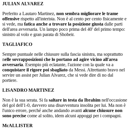
JULIAN ALVAREZ
Preferito a Lautaro Martinez,
non sembra migliorare le trame
offensive
rispetto all'interista. Non è al cento per cento fisicamente e
si vede, ma
fatica anche a trovare la posizione giusta
dalle parti
dell'area avversaria. Un lampo poco prima del 40' del primo tempo:
sinistro al volo e gran parata di Shobeir.
TAGLIAFICO
Sempre puntuale nelle chiusure sulla fascia sinistra, ma soprattutto
n
elle sovrapposizioni che lo portano ad agire vicino all'area
avversaria
. Esempio più eclatante, l'azione con la quale va a
conquistare il rigore poi sbagliato
da Messi. Altrettanto bravo nel
servire un assist per Julian Alvarez, che si vede dire di no dal
portiere.
LISANDRO MARTINEZ
Non è la sua serata. Si fa
saltare in testa da Ibrahim
nell'occasione
del gol dell'1-0, davvero una disavventura insolita per lui. Ma non è
l'unico errore, perché anche andando avanti
alcune chiusure non
sono precise
come al solito, idem alcuni appoggi per i compagni.
McALLISTER