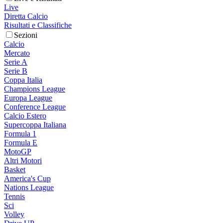
Live
Diretta Calcio
Risultati e Classifiche
Sezioni
Calcio
Mercato
Serie A
Serie B
Coppa Italia
Champions League
Europa League
Conference League
Calcio Estero
Supercoppa Italiana
Formula 1
Formula E
MotoGP
Altri Motori
Basket
America's Cup
Nations League
Tennis
Sci
Volley