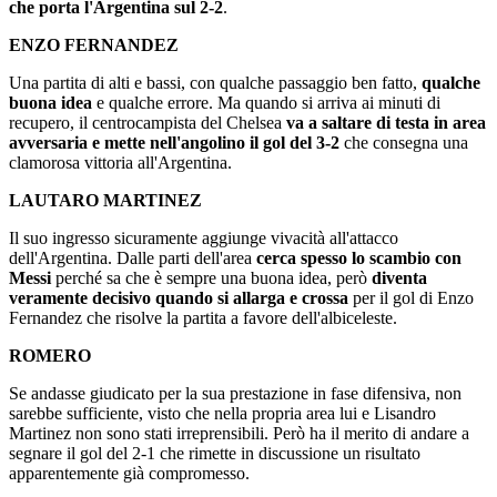
che porta l'Argentina sul 2-2
.
ENZO FERNANDEZ
Una partita di alti e bassi, con qualche passaggio ben fatto,
qualche
buona idea
e qualche errore. Ma quando si arriva ai minuti di
recupero, il centrocampista del Chelsea
va a saltare di testa in area
avversaria e mette nell'angolino il gol del 3-2
che consegna una
clamorosa vittoria all'Argentina.
LAUTARO MARTINEZ
Il suo ingresso sicuramente aggiunge vivacità all'attacco
dell'Argentina. Dalle parti dell'area
cerca spesso lo scambio con
Messi
perché sa che è sempre una buona idea, però
diventa
veramente decisivo quando si allarga e crossa
per il gol di Enzo
Fernandez che risolve la partita a favore dell'albiceleste.
ROMERO
Se andasse giudicato per la sua prestazione in fase difensiva, non
sarebbe sufficiente, visto che nella propria area lui e Lisandro
Martinez non sono stati irreprensibili. Però ha il merito di andare a
segnare il gol del 2-1 che rimette in discussione un risultato
apparentemente già compromesso.