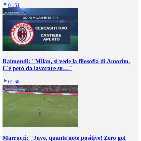
01:51
Raimondi: "Milan, si vede la filosofia di Amorim.
C'è però da lavorare su…"
01:58
Marrucci: "Juve, quante note positive! Zero gol