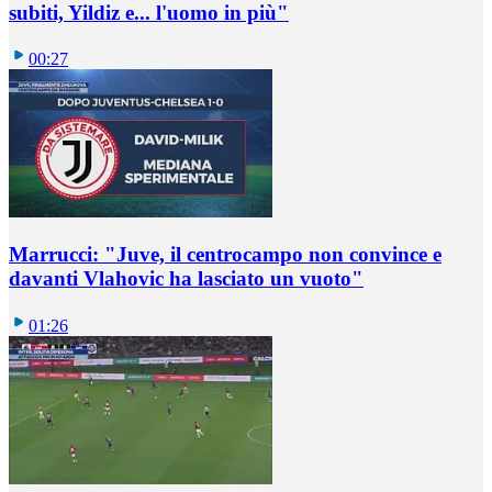
subiti, Yildiz e... l'uomo in più"
00:27
Marrucci: "Juve, il centrocampo non convince e
davanti Vlahovic ha lasciato un vuoto"
01:26