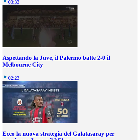
03:33
Aspettando la Juve, il Palermo batte 2-0 il
Melbourne City
02:23
Ecco la nuova strategia del Galatasaray per