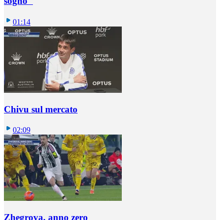
sogno"
01:14
Chivu sul mercato
02:09
Zhegrova, anno zero