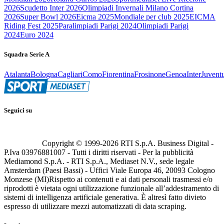
2026
Scudetto Inter 2026
Olimpiadi Invernali Milano Cortina
2026
Super Bowl 2026
Eicma 2025
Mondiale per club 2025
EICMA
Riding Fest 2025
Paralimpiadi Parigi 2024
Olimpiadi Parigi
2024
Euro 2024
Squadra Serie A
Atalanta
Bologna
Cagliari
Como
Fiorentina
Frosinone
Genoa
Inter
Juvent
Seguici su
Copyright © 1999-
2026
RTI S.p.A. Business Digital -
P.Iva 03976881007 - Tutti i diritti riservati - Per la pubblicità
Mediamond S.p.A. - RTI S.p.A., Mediaset N.V., sede legale
Amsterdam (Paesi Bassi) - Uffici Viale Europa 46, 20093 Cologno
Monzese (MI)
Rispetto ai contenuti e ai dati personali trasmessi e/o
riprodotti è vietata ogni utilizzazione funzionale all’addestramento di
sistemi di intelligenza artificiale generativa. È altresì fatto divieto
espresso di utilizzare mezzi automatizzati di data scraping.