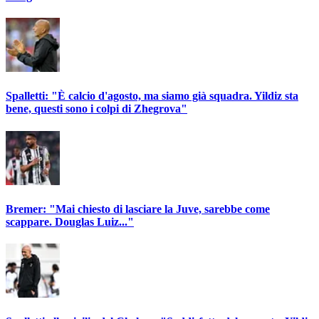
Spalletti: "È calcio d'agosto, ma siamo già squadra. Yildiz sta
bene, questi sono i colpi di Zhegrova"
Bremer: "Mai chiesto di lasciare la Juve, sarebbe come
scappare. Douglas Luiz..."