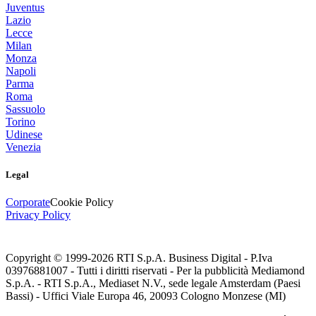
Juventus
Lazio
Lecce
Milan
Monza
Napoli
Parma
Roma
Sassuolo
Torino
Udinese
Venezia
Legal
Corporate
Cookie Policy
Privacy Policy
Copyright © 1999-
2026
RTI S.p.A. Business Digital - P.Iva
03976881007 - Tutti i diritti riservati - Per la pubblicità Mediamond
S.p.A. - RTI S.p.A., Mediaset N.V., sede legale Amsterdam (Paesi
Bassi) - Uffici Viale Europa 46, 20093 Cologno Monzese (MI)