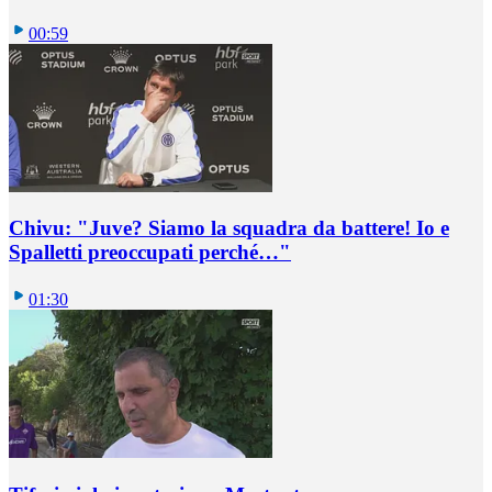
00:59
Chivu: "Juve? Siamo la squadra da battere! Io e
Spalletti preoccupati perché…"
01:30