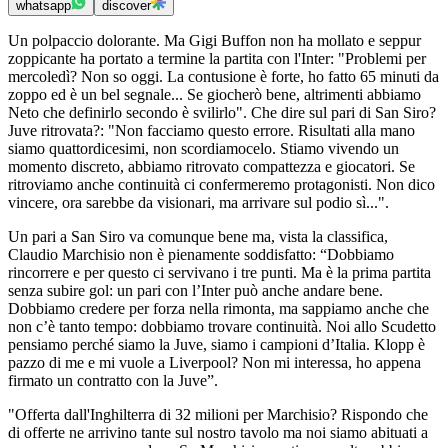
whatsapp
discover
Un polpaccio dolorante. Ma Gigi Buffon non ha mollato e seppur
zoppicante ha portato a termine la partita con l'Inter: "Problemi per
mercoledì? Non so oggi. La contusione è forte, ho fatto 65 minuti da
zoppo ed è un bel segnale... Se giocherò bene, altrimenti abbiamo
Neto che definirlo secondo è svilirlo". Che dire sul pari di San Siro?
Juve ritrovata?: "Non facciamo questo errore. Risultati alla mano
siamo quattordicesimi, non scordiamocelo. Stiamo vivendo un
momento discreto, abbiamo ritrovato compattezza e giocatori. Se
ritroviamo anche continuità ci confermeremo protagonisti. Non dico
vincere, ora sarebbe da visionari, ma arrivare sul podio sì...".
Un pari a San Siro va comunque bene ma, vista la classifica,
Claudio Marchisio non è pienamente soddisfatto: “Dobbiamo
rincorrere e per questo ci servivano i tre punti. Ma è la prima partita
senza subire gol: un pari con l’Inter può anche andare bene.
Dobbiamo credere per forza nella rimonta, ma sappiamo anche che
non c’è tanto tempo: dobbiamo trovare continuità. Noi allo Scudetto
pensiamo perché siamo la Juve, siamo i campioni d’Italia. Klopp è
pazzo di me e mi vuole a Liverpool? Non mi interessa, ho appena
firmato un contratto con la Juve”.
"Offerta dall'Inghilterra di 32 milioni per Marchisio? Rispondo che
di offerte ne arrivino tante sul nostro tavolo ma noi siamo abituati a