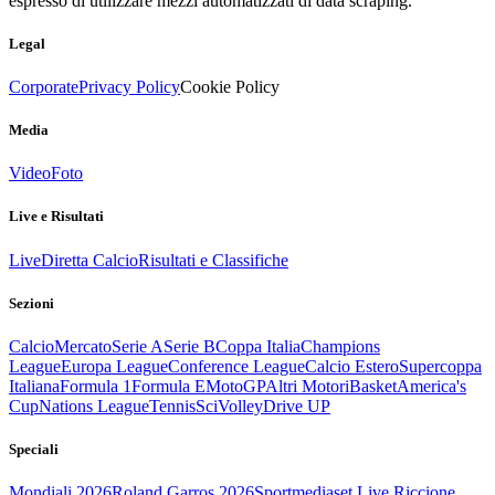
espresso di utilizzare mezzi automatizzati di data scraping.
Legal
Corporate
Privacy Policy
Cookie Policy
Media
Video
Foto
Live e Risultati
Live
Diretta Calcio
Risultati e Classifiche
Sezioni
Calcio
Mercato
Serie A
Serie B
Coppa Italia
Champions
League
Europa League
Conference League
Calcio Estero
Supercoppa
Italiana
Formula 1
Formula E
MotoGP
Altri Motori
Basket
America's
Cup
Nations League
Tennis
Sci
Volley
Drive UP
Speciali
Mondiali 2026
Roland Garros 2026
Sportmediaset Live Riccione