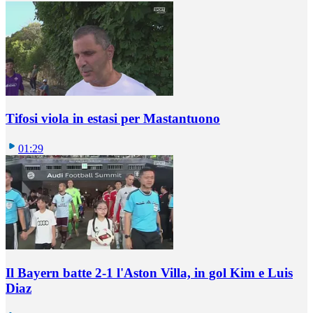
Tifosi viola in estasi per Mastantuono
01:29
Il Bayern batte 2-1 l'Aston Villa, in gol Kim e Luis
Diaz