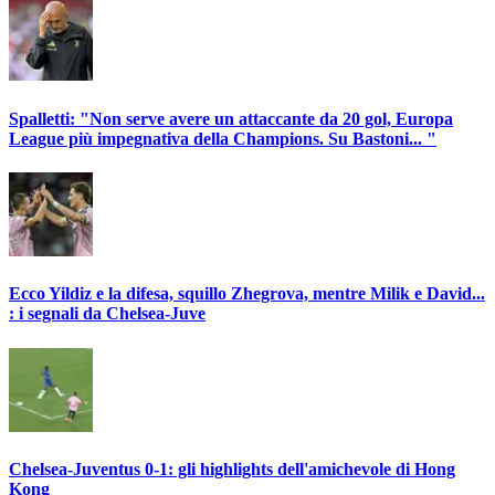
Spalletti: "Non serve avere un attaccante da 20 gol, Europa
League più impegnativa della Champions. Su Bastoni... "
Ecco Yildiz e la difesa, squillo Zhegrova, mentre Milik e David...
: i segnali da Chelsea-Juve
Chelsea-Juventus 0-1: gli highlights dell'amichevole di Hong
Kong