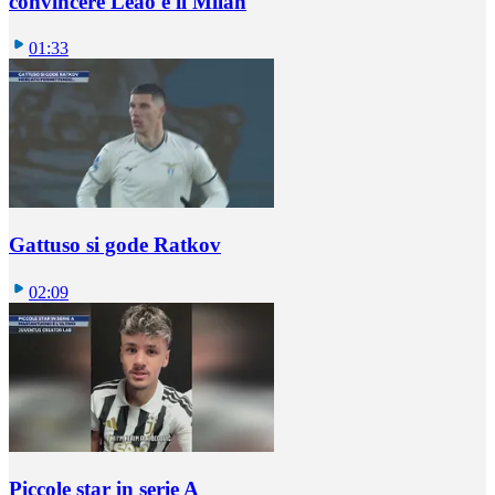
convincere Leao e il Milan
01:33
Gattuso si gode Ratkov
02:09
Piccole star in serie A