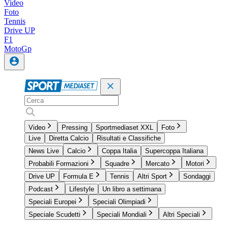
Video
Foto
Tennis
Drive UP
F1
MotoGp
Video
Pressing
Sportmediaset XXL
Foto
Live
Diretta Calcio
Risultati e Classifiche
News Live
Calcio
Coppa Italia
Supercoppa Italiana
Probabili Formazioni
Squadre
Mercato
Motori
Drive UP
Formula E
Tennis
Altri Sport
Sondaggi
Podcast
Lifestyle
Un libro a settimana
Speciali Europei
Speciali Olimpiadi
Speciale Scudetti
Speciali Mondiali
Altri Speciali