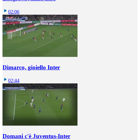
02:06
Dimarco, gioiello Inter
02:44
Domani c'è Juventus-Inter