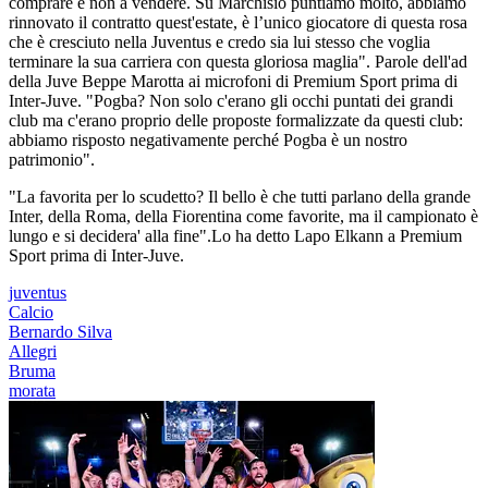
comprare e non a vendere. Su Marchisio puntiamo molto, abbiamo
rinnovato il contratto quest'estate, è l’unico giocatore di questa rosa
che è cresciuto nella Juventus e credo sia lui stesso che voglia
terminare la sua carriera con questa gloriosa maglia". Parole dell'ad
della Juve Beppe Marotta ai microfoni di Premium Sport prima di
Inter-Juve. "Pogba? Non solo c'erano gli occhi puntati dei grandi
club ma c'erano proprio delle proposte formalizzate da questi club:
abbiamo risposto negativamente perché Pogba è un nostro
patrimonio".
"La favorita per lo scudetto? Il bello è che tutti parlano della grande
Inter, della Roma, della Fiorentina come favorite, ma il campionato è
lungo e si decidera' alla fine".Lo ha detto Lapo Elkann a Premium
Sport prima di Inter-Juve.
juventus
Calcio
Bernardo Silva
Allegri
Bruma
morata