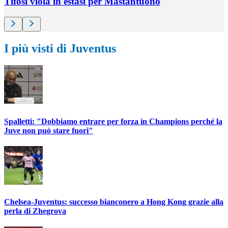
Tifosi viola in estasi per Mastantuono
I più visti di Juventus
Spalletti: "Dobbiamo entrare per forza in Champions perché la
Juve non può stare fuori"
Chelsea-Juventus: successo bianconero a Hong Kong grazie alla
perla di Zhegrova