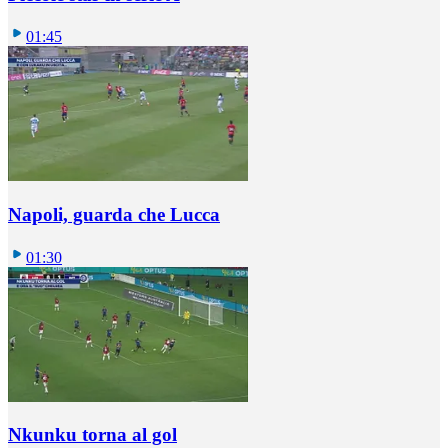
01:45
Napoli, guarda che Lucca
01:30
Nkunku torna al gol