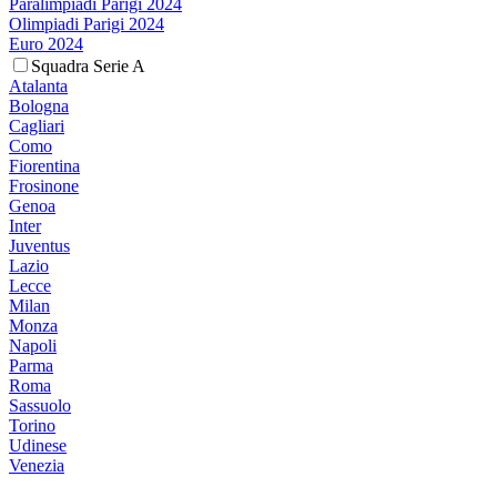
Paralimpiadi Parigi 2024
Olimpiadi Parigi 2024
Euro 2024
Squadra Serie A
Atalanta
Bologna
Cagliari
Como
Fiorentina
Frosinone
Genoa
Inter
Juventus
Lazio
Lecce
Milan
Monza
Napoli
Parma
Roma
Sassuolo
Torino
Udinese
Venezia