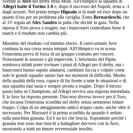
Sorride la
Juve
nel derby della Mole. All'Olimpico la squadra di
Allegri batte il Torino 1-0
e, dopo il successo del Napoli, resta a -1
dagli azzurri. Nel primo tempo
Higuain
si fa male ed esce dopo un
quarto d'ora per un problema alla caviglia. Entra
Bernardeschi
, che
al 33' regala ad
Alex Sandro
la palla che decide la gara. Nella
ripresa il Toro prova a reagire, ma i bianconeri controllano bene il
match e il risultato non cambia più.
Massimo del risultato col minimo sforzo. Il carro-armato Juve
continua la sua corsa senza intoppi. All'Olimpico va in scena
l'ennesima prova di forza di un gruppo costruito per vincere.
Nonostante le assenze e gli imprevisti. L'infortunio del Pipita
sembrava infatti poter rovinare i piani di Allegri per il derby, ma i
bianconeri hanno saputo adattarsi, cambiare faccia e colpire come
solo le grandi squadre sanno fare nei momenti di difficoltà. Merito
della qualità della rosa, capace di far fronte a tutte le situazioni e di
una squadra mai sazia e sempre pronta a reagire. Dopo il mezzo
passo falso in Champions, ad Allegri serviva una risposta imemdiata.
E la Juve ha risposto presente. Discorso diverso invece per il Toro,
che incassa l'ennesima sconfitta nel derby senza nemmeno lottare
troppo. Colpa di un atteggiamento tattico troppo cauto, anche oltre il
necessario. Per Mazzarri è la prima sconfitta da quando è seduto
sulla panchina granata. Ed è un ko che brucia. Soprattutto perché i
granata non sono mai riusciti a battagliare davvero con la Juve,
mostrando a tratti un timore reverenziale insolito.