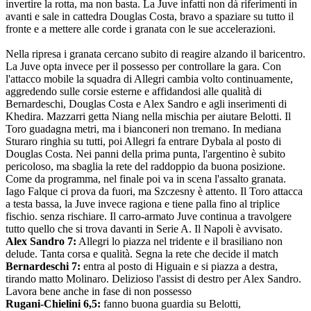
invertire la rotta, ma non basta. La Juve infatti non dà riferimenti in
avanti e sale in cattedra Douglas Costa, bravo a spaziare su tutto il
fronte e a mettere alle corde i granata con le sue accelerazioni.
Nella ripresa i granata cercano subito di reagire alzando il baricentro.
La Juve opta invece per il possesso per controllare la gara. Con
l'attacco mobile la squadra di Allegri cambia volto continuamente,
aggredendo sulle corsie esterne e affidandosi alle qualità di
Bernardeschi, Douglas Costa e Alex Sandro e agli inserimenti di
Khedira. Mazzarri getta Niang nella mischia per aiutare Belotti. Il
Toro guadagna metri, ma i bianconeri non tremano. In mediana
Sturaro ringhia su tutti, poi Allegri fa entrare Dybala al posto di
Douglas Costa. Nei panni della prima punta, l'argentino è subito
pericoloso, ma sbaglia la rete del raddoppio da buona posizione.
Come da programma, nel finale poi va in scena l'assalto granata.
Iago Falque ci prova da fuori, ma Szczesny è attento. Il Toro attacca
a testa bassa, la Juve invece ragiona e tiene palla fino al triplice
fischio. senza rischiare. Il carro-armato Juve continua a travolgere
tutto quello che si trova davanti in Serie A. Il Napoli è avvisato.
Alex Sandro 7:
Allegri lo piazza nel tridente e il brasiliano non
delude. Tanta corsa e qualità. Segna la rete che decide il match
Bernardeschi 7:
entra al posto di Higuain e si piazza a destra,
tirando matto Molinaro. Delizioso l'assist di destro per Alex Sandro.
Lavora bene anche in fase di non possesso
Rugani-Chielini 6,5:
fanno buona guardia su Belotti,