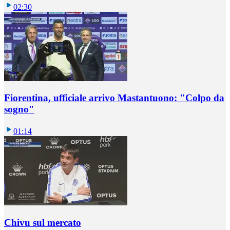
02:30
Fiorentina, ufficiale arrivo Mastantuono: "Colpo da
sogno"
01:14
Chivu sul mercato