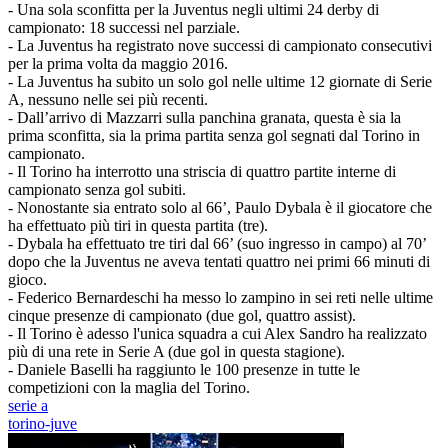
- Una sola sconfitta per la Juventus negli ultimi 24 derby di
campionato: 18 successi nel parziale.
- La Juventus ha registrato nove successi di campionato consecutivi
per la prima volta da maggio 2016.
- La Juventus ha subito un solo gol nelle ultime 12 giornate di Serie
A, nessuno nelle sei più recenti.
- Dall’arrivo di Mazzarri sulla panchina granata, questa è sia la
prima sconfitta, sia la prima partita senza gol segnati dal Torino in
campionato.
- Il Torino ha interrotto una striscia di quattro partite interne di
campionato senza gol subiti.
- Nonostante sia entrato solo al 66’, Paulo Dybala è il giocatore che
ha effettuato più tiri in questa partita (tre).
- Dybala ha effettuato tre tiri dal 66’ (suo ingresso in campo) al 70’
dopo che la Juventus ne aveva tentati quattro nei primi 66 minuti di
gioco.
- Federico Bernardeschi ha messo lo zampino in sei reti nelle ultime
cinque presenze di campionato (due gol, quattro assist).
- Il Torino è adesso l'unica squadra a cui Alex Sandro ha realizzato
più di una rete in Serie A (due gol in questa stagione).
- Daniele Baselli ha raggiunto le 100 presenze in tutte le
competizioni con la maglia del Torino.
serie a
torino-juve