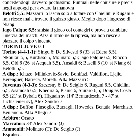
concedendogli davvero pochissimo. Puntuali nelle chiusure e precisi
negli appoggi per avviare la manovra
Belotti 5,5:
Mazzarri lo lascia solo a lottare con Chiellini e Rugani e
non riesce mai a trovare il guizzo giusto. Meglio dopo l'ingresso di
Niang
Iago Falque 6,5:
smista il gioco col contagiri e prova a cambiare
l'inerzia del match. Alza il ritmo nella ripresa, ma non riesce a
piazzare il colpo vincente
TORINO-JUVE 0-1
Torino (4-4-1-1):
Sirigu 6; De Silvestri 6 (33' st Edera 5,5),
Nkoulou 5,5, Burdisso 5, Molinaro 5,5; Iago Falque 6,5, Rincon
5,5, Obi 6 (26' st Acquah 5,5), Ansaldi 6; Baselli 5 (10' st Niang 6)
Belotti 5,5.
A disp.:
Ichazo, Milinkovic-Savic, Bonifazi, Valdifiori, Ljajic,
Berenguer, Barreca, Moretti.
All.:
Mazzarri 5
Juventus (4-3-3):
Szczesny 6; De Sciglio 6, Rugani 6,5, Chiellini
6,5, Asamoah 6,5; Khedira 6, Pjanic 6, Sturaro 6,5; Douglas Costa
6,5 (21' st Dybala 6), Higuain sv (14' Bernardeschi 7 - 47' st
Lichtsteiner sv), Alex Sandro 7.
A disp.:
Buffon, Pinsoglio, Barzagli, Howedes, Benatia, Marchisio,
Bentancur.
All.:
Allegri 7
Arbitro:
Orsato
Marcatori:
33' Alex Sandro (J)
Ammoniti:
Molinaro (T); De Sciglio (J)
Espulsi:
-