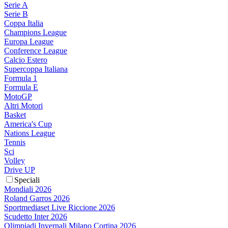
Serie A
Serie B
Coppa Italia
Champions League
Europa League
Conference League
Calcio Estero
Supercoppa Italiana
Formula 1
Formula E
MotoGP
Altri Motori
Basket
America's Cup
Nations League
Tennis
Sci
Volley
Drive UP
Speciali
Mondiali 2026
Roland Garros 2026
Sportmediaset Live Riccione 2026
Scudetto Inter 2026
Olimpiadi Invernali Milano Cortina 2026