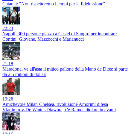
Catania: "Non rispetteremo i tempi per la fideiussione"
22:23
Napoli, 300 persone piazza a Castel di Sangro per incontrare
Contini, Giovane, Mazzocchi e Marianucci
21:18
Maradona, va all'asta il mitico pallone della Mano de Dios: si parte
da 2.5 milioni di dollari
19:26
Amichevole Milan-Chelsea, rivoluzione Amorim: difesa
Vladimirov-De Winter-Diawara, c'è Ramos titolare in avanti