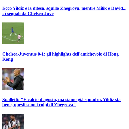
Ecco Yildiz e la difesa, squillo Zhegrova, mentre Milik e David...
: i segnali da Chelsea-Juve
Chelsea-Juventus 0-1: gli highlights dell'amichevole di Hong
Kong
Spalletti: "È calcio d'agosto, ma siamo già squadra. Yildiz sta
bene, questi sono i colpi di Zhegrova"