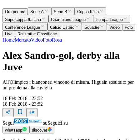
Ora per ora
Serie A
Serie B
Coppa Italia
Supercoppa Italiana
Champions League
Europa League
Conference League
Calcio Estero
Squadre
Video
Foto
Live
Risultati e Classifiche
Home
Mercato
Video
Foto
Rosa
Alex Sandro-gol, derby alla
Juve
All'Olimpico i bianconeri vincono di misura. Higuain sostituito per
un problema alla caviglia
18 Feb 2018 - 23:52
18 Feb 2018 - 23:52
Segui
su
Seguici su
whatsapp
discover