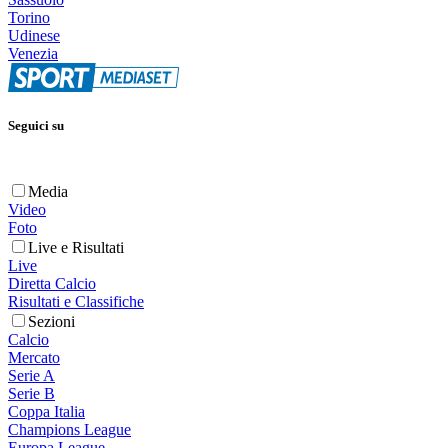
Torino
Udinese
Venezia
Seguici su
Media
Video
Foto
Live e Risultati
Live
Diretta Calcio
Risultati e Classifiche
Sezioni
Calcio
Mercato
Serie A
Serie B
Coppa Italia
Champions League
Europa League