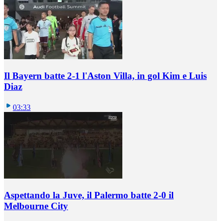
Il Bayern batte 2-1 l'Aston Villa, in gol Kim e Luis
Diaz
03:33
Aspettando la Juve, il Palermo batte 2-0 il
Melbourne City