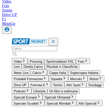
Video
Foto
Tennis
Drive UP
F1
MotoGp
Video
Pressing
Sportmediaset XXL
Foto
Live
Diretta Calcio
Risultati e Classifiche
News Live
Calcio
Coppa Italia
Supercoppa Italiana
Probabili Formazioni
Squadre
Mercato
Motori
Drive UP
Formula E
Tennis
Altri Sport
Sondaggi
Podcast
Lifestyle
Un libro a settimana
Speciali Europei
Speciali Olimpiadi
Speciale Scudetti
Speciali Mondiali
Altri Speciali