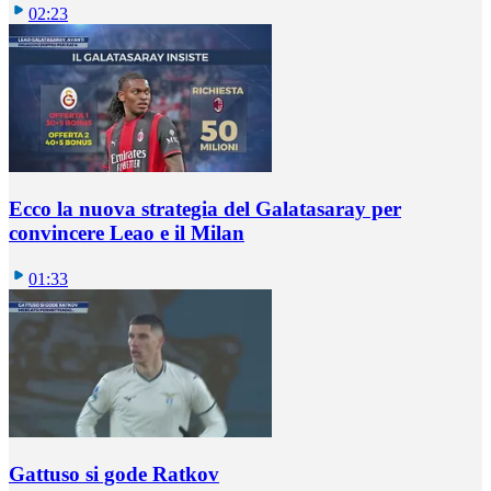
02:23
Ecco la nuova strategia del Galatasaray per
convincere Leao e il Milan
01:33
Gattuso si gode Ratkov