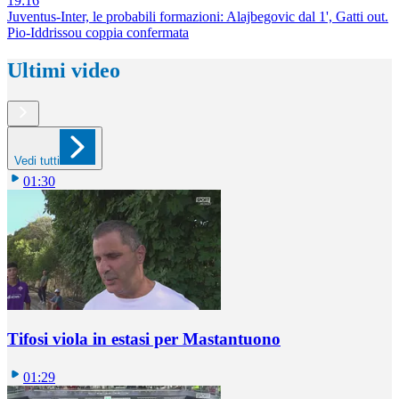
19:16
Juventus-Inter, le probabili formazioni: Alajbegovic dal 1', Gatti out.
Pio-Iddrissou coppia confermata
Ultimi video
Vedi tutti
01:30
Tifosi viola in estasi per Mastantuono
01:29