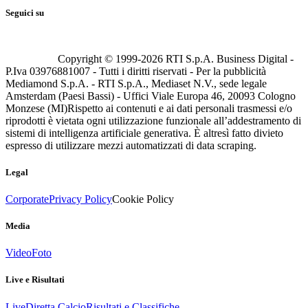
Seguici su
Copyright © 1999-
2026
RTI S.p.A. Business Digital -
P.Iva 03976881007 - Tutti i diritti riservati - Per la pubblicità
Mediamond S.p.A. - RTI S.p.A., Mediaset N.V., sede legale
Amsterdam (Paesi Bassi) - Uffici Viale Europa 46, 20093 Cologno
Monzese (MI)
Rispetto ai contenuti e ai dati personali trasmessi e/o
riprodotti è vietata ogni utilizzazione funzionale all’addestramento di
sistemi di intelligenza artificiale generativa. È altresì fatto divieto
espresso di utilizzare mezzi automatizzati di data scraping.
Legal
Corporate
Privacy Policy
Cookie Policy
Media
Video
Foto
Live e Risultati
Live
Diretta Calcio
Risultati e Classifiche