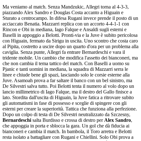
Ma veniamo al match. Senza Mandzukic, Allegri torna al 4-3-3,
piazzando Alex Sandro e Douglas Costa accanto a Higuain e
Sturato a centrocampo. In difesa Rugani invece prende il posto di un
acciaccato Benatia. Mazzarri replica con un accorto 4-4-1-1 con
Rincon e Obi in mediana, Iago Falque e Ansaldi sugli esterni e
Baselli in appoggio a Belotti. Pronti-via e la Juve è subito pericolosa
con Higuain, fermato da Sirigu in uscita. Uno scontro che costa caro
al Pipita, costretto a uscire dopo un quarto d'ora per un problema alla
caviglia. Senza punte, Allegri fa entrare Bernardeschi e vara il
tridente mobile. Un cambio che modifica l'assetto dei bianconeri, ma
che non cambia il tema tattico del match. Con Baselli a uomo su
Pjanic e tanti uomini in mediana, la squadra di Mazzarri serra le
linee e chiude bene gli spazi, lasciando solo le corsie esterne alla
Juve. Asamoah prova a far saltare il banco con un bel sinistro, ma
De Silvestri salva tutto. Poi Belotti tenta il numero al volo dopo un
lancio millimetrico di Iago Falque, ma il destro del Gallo finisce a
lato. Stordita dall'uscita di Higuain, la Juve fatica a ritrovare subito
gli automatismi in fase di possesso e sceglie di spingere con gli
esterni per creare la superiorità. Tattica che funziona alla perfezione.
Dopo un colpo di testa di De Silvestri neutralizzato da Szczesny,
Bernardeschi
salta Burdisso e crossa di destro per
Alex Sandro
,
che appoggia in porta e sblocca la gara. Un gol che dà fiducia ai
bianconeri e cambia il match. In bambola, il Toro arretra e Belotti
resta isolato a battagliare con Rugani e Chiellini. Solo Obi prova a