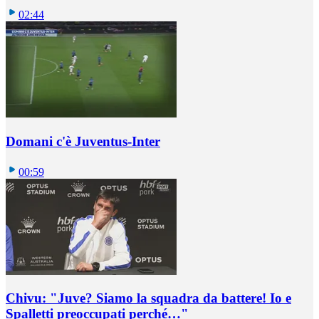
02:44
Domani c'è Juventus-Inter
00:59
Chivu: "Juve? Siamo la squadra da battere! Io e
Spalletti preoccupati perché…"