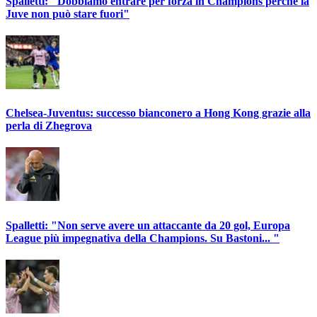
Spalletti: "Dobbiamo entrare per forza in Champions perché la
Juve non può stare fuori"
Chelsea-Juventus: successo bianconero a Hong Kong grazie alla
perla di Zhegrova
Spalletti: "Non serve avere un attaccante da 20 gol, Europa
League più impegnativa della Champions. Su Bastoni... "