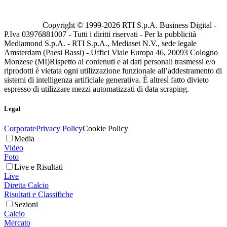
Copyright © 1999-
2026
RTI S.p.A. Business Digital -
P.Iva 03976881007 - Tutti i diritti riservati - Per la pubblicità
Mediamond S.p.A. - RTI S.p.A., Mediaset N.V., sede legale
Amsterdam (Paesi Bassi) - Uffici Viale Europa 46, 20093 Cologno
Monzese (MI)
Rispetto ai contenuti e ai dati personali trasmessi e/o
riprodotti è vietata ogni utilizzazione funzionale all’addestramento di
sistemi di intelligenza artificiale generativa. È altresì fatto divieto
espresso di utilizzare mezzi automatizzati di data scraping.
Legal
Corporate
Privacy Policy
Cookie Policy
Media
Video
Foto
Live e Risultati
Live
Diretta Calcio
Risultati e Classifiche
Sezioni
Calcio
Mercato