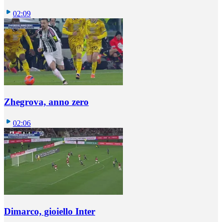
02:09
Zhegrova, anno zero
02:06
Dimarco, gioiello Inter