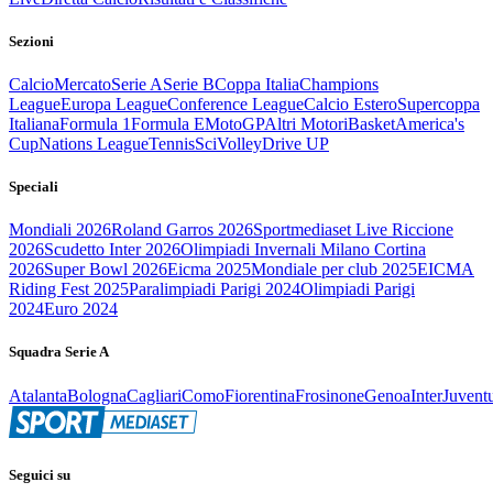
Sezioni
Calcio
Mercato
Serie A
Serie B
Coppa Italia
Champions
League
Europa League
Conference League
Calcio Estero
Supercoppa
Italiana
Formula 1
Formula E
MotoGP
Altri Motori
Basket
America's
Cup
Nations League
Tennis
Sci
Volley
Drive UP
Speciali
Mondiali 2026
Roland Garros 2026
Sportmediaset Live Riccione
2026
Scudetto Inter 2026
Olimpiadi Invernali Milano Cortina
2026
Super Bowl 2026
Eicma 2025
Mondiale per club 2025
EICMA
Riding Fest 2025
Paralimpiadi Parigi 2024
Olimpiadi Parigi
2024
Euro 2024
Squadra Serie A
Atalanta
Bologna
Cagliari
Como
Fiorentina
Frosinone
Genoa
Inter
Juvent
Seguici su