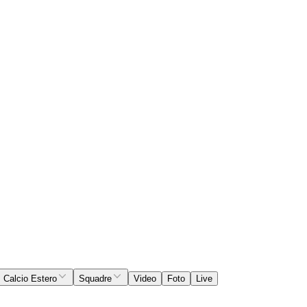
Calcio Estero
Squadre
Video
Foto
Live