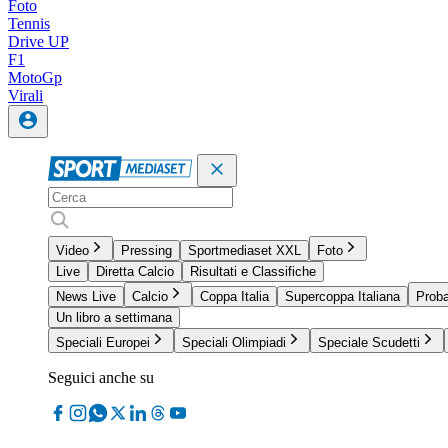
Foto
Tennis
Drive UP
F1
MotoGp
Virali
Video
Pressing
Sportmediaset XXL
Foto
Live
Diretta Calcio
Risultati e Classifiche
News Live
Calcio
Coppa Italia
Supercoppa Italiana
Proba
Un libro a settimana
Speciali Europei
Speciali Olimpiadi
Speciale Scudetti
Seguici anche su