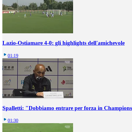
Lazio-Ostiamare 4-0: gli highlights dell'amichevole
01:19
Spalletti: "Dobbiamo entrare per forza in Champions
01:30