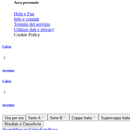
Area personale
Help e Faq
Info e contatti
Termini del servizio
Utilizzo dati e privacy
Cookie Policy
Calcio
juventus
Calcio
juventus
Ora per ora
Serie A
Serie B
Coppa Italia
Supercoppa Itali
Risultati e Classifiche
Home
Mercato
Video
Foto
Rosa