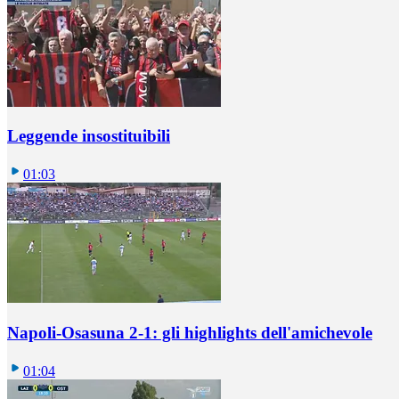
Leggende insostituibili
01:03
Napoli-Osasuna 2-1: gli highlights dell'amichevole
01:04