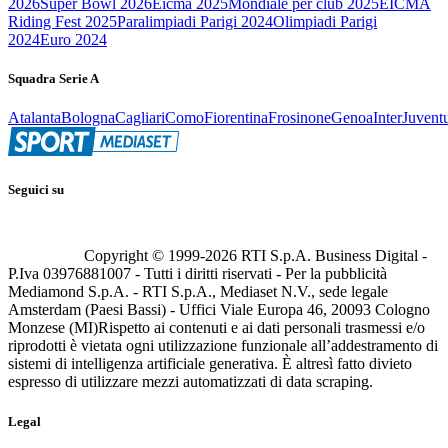
2026
Super Bowl 2026
Eicma 2025
Mondiale per club 2025
EICMA
Riding Fest 2025
Paralimpiadi Parigi 2024
Olimpiadi Parigi
2024
Euro 2024
Squadra Serie A
Atalanta
Bologna
Cagliari
Como
Fiorentina
Frosinone
Genoa
Inter
Juvent
Seguici su
Copyright © 1999-
2026
RTI S.p.A. Business Digital -
P.Iva 03976881007 - Tutti i diritti riservati - Per la pubblicità
Mediamond S.p.A. - RTI S.p.A., Mediaset N.V., sede legale
Amsterdam (Paesi Bassi) - Uffici Viale Europa 46, 20093 Cologno
Monzese (MI)
Rispetto ai contenuti e ai dati personali trasmessi e/o
riprodotti è vietata ogni utilizzazione funzionale all’addestramento di
sistemi di intelligenza artificiale generativa. È altresì fatto divieto
espresso di utilizzare mezzi automatizzati di data scraping.
Legal