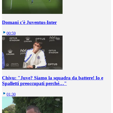
Domani c'è Juventus-Inter
00:59
Chivu: "Juve? Siamo la squadra da battere! Io e
Spalletti preoccupati perché…"
01:30