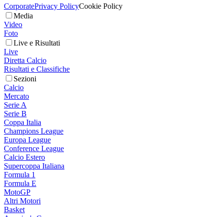
Corporate
Privacy Policy
Cookie Policy
Media
Video
Foto
Live e Risultati
Live
Diretta Calcio
Risultati e Classifiche
Sezioni
Calcio
Mercato
Serie A
Serie B
Coppa Italia
Champions League
Europa League
Conference League
Calcio Estero
Supercoppa Italiana
Formula 1
Formula E
MotoGP
Altri Motori
Basket