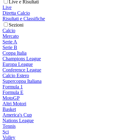
Live e Risultati
Live
Diretta Calcio
Risultati e Classifiche
Sezioni
Calcio
Mercato
Serie A
Serie B
Coppa Italia
Champions League
Europa League
Conference League
Calcio Estero
Supercoppa Italiana
Formula 1
Formula E
MotoGP
Altri Motori
Basket
America's Cup
Nations League
Tennis
Sci
Volley