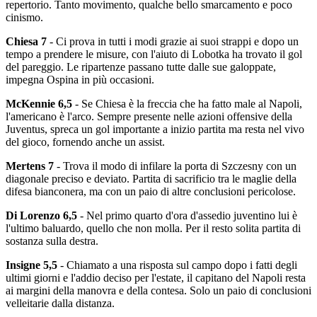
repertorio. Tanto movimento, qualche bello smarcamento e poco
cinismo.
Chiesa 7
- Ci prova in tutti i modi grazie ai suoi strappi e dopo un
tempo a prendere le misure, con l'aiuto di Lobotka ha trovato il gol
del pareggio. Le ripartenze passano tutte dalle sue galoppate,
impegna Ospina in più occasioni.
McKennie 6,5
- Se Chiesa è la freccia che ha fatto male al Napoli,
l'americano è l'arco. Sempre presente nelle azioni offensive della
Juventus, spreca un gol importante a inizio partita ma resta nel vivo
del gioco, fornendo anche un assist.
Mertens 7
- Trova il modo di infilare la porta di Szczesny con un
diagonale preciso e deviato. Partita di sacrificio tra le maglie della
difesa bianconera, ma con un paio di altre conclusioni pericolose.
Di Lorenzo 6,5
- Nel primo quarto d'ora d'assedio juventino lui è
l'ultimo baluardo, quello che non molla. Per il resto solita partita di
sostanza sulla destra.
Insigne 5,5
- Chiamato a una risposta sul campo dopo i fatti degli
ultimi giorni e l'addio deciso per l'estate, il capitano del Napoli resta
ai margini della manovra e della contesa. Solo un paio di conclusioni
velleitarie dalla distanza.