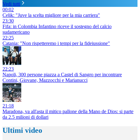
Vedi tutti
00:02
Celik: "Juve la scelta migliore per la mia carriera"
23:30
Fifa: in Colombia Infantino riceve il sostegno del calcio
sudamericano
22:25
Catania: "Non rispetteremo i tempi per la fideiussione"
22:23
Napoli, 300 persone piazza a Castel di Sangro per incontrare
Contini, Giovane, Mazzocchi e Marianucci
21:18
Maradona, va all'asta il mitico pallone della Mano de Dios: si parte
da 2.5 milioni di dollari
Ultimi video