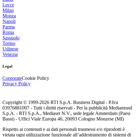
Lecce
Milan
Monza
Napoli
Parma
Roma
Sassuolo
Torino
Udinese
Venezia
Legal
Corporate
Cookie Policy
Privacy Policy
Copyright © 1999-
2026
RTI S.p.A. Business Digital - P.Iva
03976881007 - Tutti i diritti riservati - Per la pubblicità Mediamond
S.p.A. - RTI S.p.A., Mediaset N.V., sede legale Amsterdam (Paesi
Bassi) - Uffici Viale Europa 46, 20093 Cologno Monzese (MI)
Rispetto ai contenuti e ai dati personali trasmessi e/o riprodotti è
vietata ogni utilizzazione funzionale all’addestramento di sistemi di