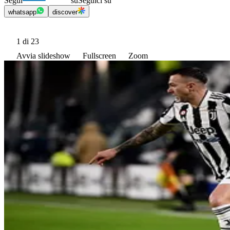
Segui
su
Seguici su
whatsapp
discover
1
di 23
Avvia slideshow
Fullscreen
Zoom