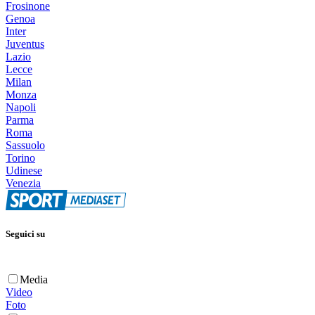
Frosinone
Genoa
Inter
Juventus
Lazio
Lecce
Milan
Monza
Napoli
Parma
Roma
Sassuolo
Torino
Udinese
Venezia
Seguici su
Media
Video
Foto