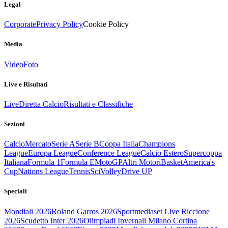
Legal
Corporate
Privacy Policy
Cookie Policy
Media
Video
Foto
Live e Risultati
Live
Diretta Calcio
Risultati e Classifiche
Sezioni
Calcio
Mercato
Serie A
Serie B
Coppa Italia
Champions
League
Europa League
Conference League
Calcio Estero
Supercoppa
Italiana
Formula 1
Formula E
MotoGP
Altri Motori
Basket
America's
Cup
Nations League
Tennis
Sci
Volley
Drive UP
Speciali
Mondiali 2026
Roland Garros 2026
Sportmediaset Live Riccione
2026
Scudetto Inter 2026
Olimpiadi Invernali Milano Cortina