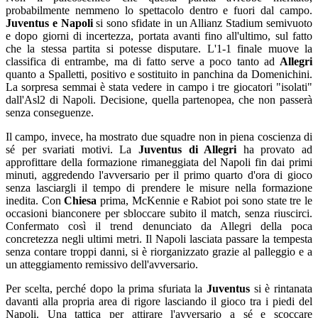
probabilmente nemmeno lo spettacolo dentro e fuori dal campo.
Juventus e Napoli
si sono sfidate in un Allianz Stadium semivuoto
e dopo giorni di incertezza, portata avanti fino all'ultimo, sul fatto
che la stessa partita si potesse disputare. L'1-1 finale muove la
classifica di entrambe, ma di fatto serve a poco tanto ad
Allegri
quanto a Spalletti, positivo e sostituito in panchina da Domenichini.
La sorpresa semmai è stata vedere in campo i tre giocatori "isolati"
dall'Asl2 di Napoli. Decisione, quella partenopea, che non passerà
senza conseguenze.
Il campo, invece, ha mostrato due squadre non in piena coscienza di
sé per svariati motivi. La
Juventus di Allegri
ha provato ad
approfittare della formazione rimaneggiata del Napoli fin dai primi
minuti, aggredendo l'avversario per il primo quarto d'ora di gioco
senza lasciargli il tempo di prendere le misure nella formazione
inedita. Con
Chiesa
prima, McKennie e Rabiot poi sono state tre le
occasioni bianconere per sbloccare subito il match, senza riuscirci.
Confermato così il trend denunciato da Allegri della poca
concretezza negli ultimi metri. Il Napoli lasciata passare la tempesta
senza contare troppi danni, si è riorganizzato grazie al palleggio e a
un atteggiamento remissivo dell'avversario.
Per scelta, perché dopo la prima sfuriata la
Juventus
si è rintanata
davanti alla propria area di rigore lasciando il gioco tra i piedi del
Napoli. Una tattica per attirare l'avversario a sé e scoccare