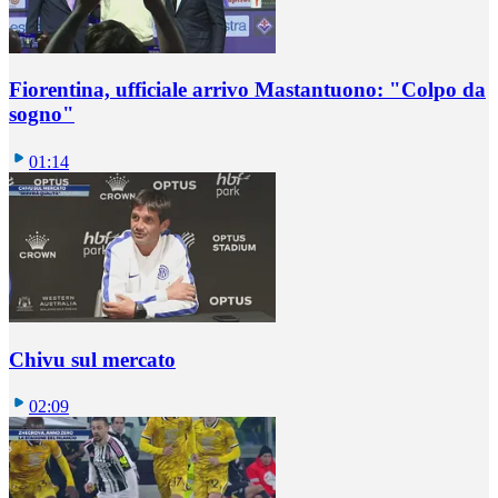
Fiorentina, ufficiale arrivo Mastantuono: "Colpo da
sogno"
01:14
Chivu sul mercato
02:09