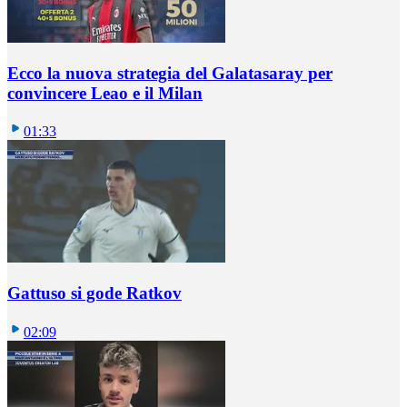
Ecco la nuova strategia del Galatasaray per
convincere Leao e il Milan
01:33
Gattuso si gode Ratkov
02:09