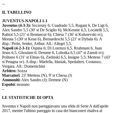
--
IL TABELLINO
JUVENTUS-NAPOLI 1-1
Juventus (4-3-3):
Szczesny 6; Cuadrado 5,5, Rugani 6, De Ligt 6,
Alex Sandro 5,5 (30' st De Sciglio 6); McKennie 6,5, Locatelli 5,5,
Rabiot 5,5 (21' st Bentancur 6); Chiesa 7 (36' st Kulusevski sv),
Morata 5 (30' st Kean 6), Bernardeschi 5,5 (21' st Dybala 6). A
disp.: Perin, Senko, Arthur. All.: Allegri 5,5.
Napoli (4-2-3-1):
Ospina 6; Di Lorenzo 6,5, Rrahmani 6, Juan
Jesus 6,5, Ghoulam 6; Demme 6, Lobotka 6,5 (47' st Zanoli sv);
Politano 6 (31' st Elmas 6), Zielinski 6,5, Insigne 5,5; Mertens 7 (43'
st Petagna sv). A disp.: Marfella, Idasiak, Spedalieri, Costanzo,
Vergara. All.: Domenichini
Arbitro:
Sozza
Marcatori
: 23' Mertens (N), 9' st Chiesa (J)
Ammoniti:
Alex Sandro (J); Demme (N)
Espulsi:
nessuno
--
LE STATISTICHE DI OPTA
Juventus e Napoli non pareggiavano una sfida di Serie A dall'aprile
2017, mentre l'ultimo pareggio in casa dei bianconeri risaliva al