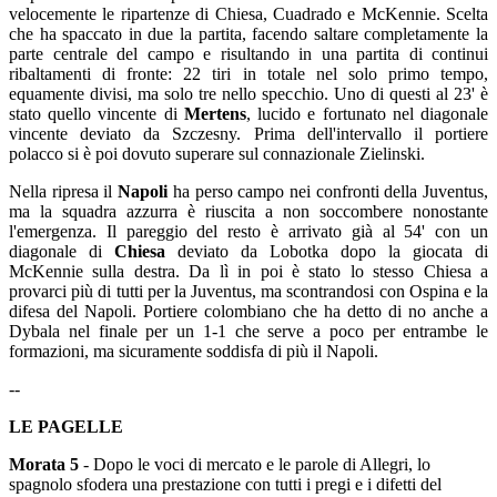
velocemente le ripartenze di Chiesa, Cuadrado e McKennie. Scelta
che ha spaccato in due la partita, facendo saltare completamente la
parte centrale del campo e risultando in una partita di continui
ribaltamenti di fronte: 22 tiri in totale nel solo primo tempo,
equamente divisi, ma solo tre nello specchio. Uno di questi al 23' è
stato quello vincente di
Mertens
, lucido e fortunato nel diagonale
vincente deviato da Szczesny. Prima dell'intervallo il portiere
polacco si è poi dovuto superare sul connazionale Zielinski.
Nella ripresa il
Napoli
ha perso campo nei confronti della Juventus,
ma la squadra azzurra è riuscita a non soccombere nonostante
l'emergenza. Il pareggio del resto è arrivato già al 54' con un
diagonale di
Chiesa
deviato da Lobotka dopo la giocata di
McKennie sulla destra. Da lì in poi è stato lo stesso Chiesa a
provarci più di tutti per la Juventus, ma scontrandosi con Ospina e la
difesa del Napoli. Portiere colombiano che ha detto di no anche a
Dybala nel finale per un 1-1 che serve a poco per entrambe le
formazioni, ma sicuramente soddisfa di più il Napoli.
--
LE PAGELLE
Morata 5
- Dopo le voci di mercato e le parole di Allegri, lo
spagnolo sfodera una prestazione con tutti i pregi e i difetti del