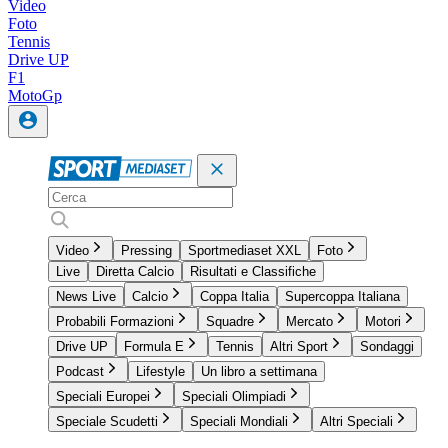
Video
Foto
Tennis
Drive UP
F1
MotoGp
Video
Pressing
Sportmediaset XXL
Foto
Live
Diretta Calcio
Risultati e Classifiche
News Live
Calcio
Coppa Italia
Supercoppa Italiana
Probabili Formazioni
Squadre
Mercato
Motori
Drive UP
Formula E
Tennis
Altri Sport
Sondaggi
Podcast
Lifestyle
Un libro a settimana
Speciali Europei
Speciali Olimpiadi
Speciale Scudetti
Speciali Mondiali
Altri Speciali