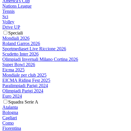
America's Cup
Nations League
Tennis
Sci
Volley
Drive UP
Speciali
Mondiali 2026
Roland Garros 2026
Sportmediaset Live Riccione 2026
Scudetto Inter 2026
Olimpiadi Invernali Milano Cortina 2026
Super Bowl 2026
Eicma 2025
Mondiale per club 2025
EICMA Riding Fest 2025
Paralimpiadi Parigi 2024
Olimpiadi Parigi 2024
Euro 2024
Squadra Serie A
Atalanta
Bologna
Cagliari
Como
Fiorentina