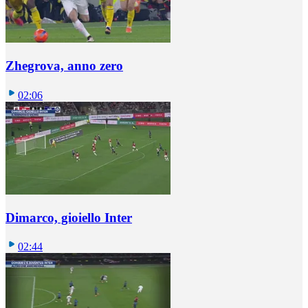
Zhegrova, anno zero
02:06
Dimarco, gioiello Inter
02:44