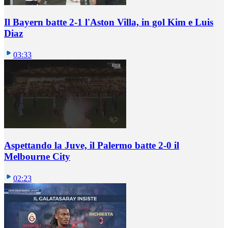
Il Bayern batte 2-1 l'Aston Villa, in gol Kim e Luis
Diaz
03:33
Aspettando la Juve, il Palermo batte 2-0 il
Melbourne City
02:23