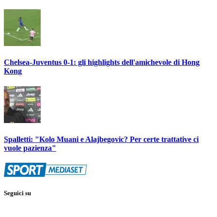
Chelsea-Juventus 0-1: gli highlights dell'amichevole di Hong
Kong
Spalletti: "Kolo Muani e Alajbegovic? Per certe trattative ci
vuole pazienza"
Seguici su