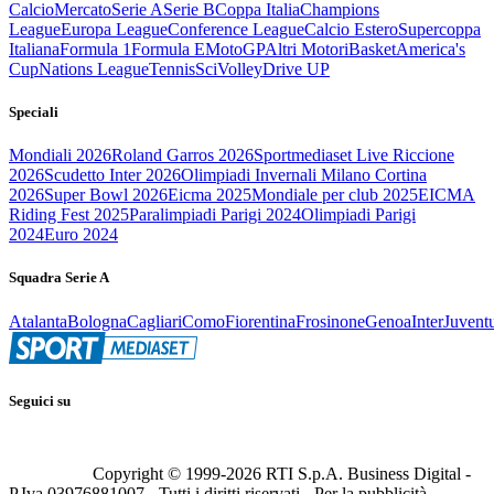
Calcio
Mercato
Serie A
Serie B
Coppa Italia
Champions
League
Europa League
Conference League
Calcio Estero
Supercoppa
Italiana
Formula 1
Formula E
MotoGP
Altri Motori
Basket
America's
Cup
Nations League
Tennis
Sci
Volley
Drive UP
Speciali
Mondiali 2026
Roland Garros 2026
Sportmediaset Live Riccione
2026
Scudetto Inter 2026
Olimpiadi Invernali Milano Cortina
2026
Super Bowl 2026
Eicma 2025
Mondiale per club 2025
EICMA
Riding Fest 2025
Paralimpiadi Parigi 2024
Olimpiadi Parigi
2024
Euro 2024
Squadra Serie A
Atalanta
Bologna
Cagliari
Como
Fiorentina
Frosinone
Genoa
Inter
Juvent
Seguici su
Copyright © 1999-
2026
RTI S.p.A. Business Digital -
P.Iva 03976881007 - Tutti i diritti riservati - Per la pubblicità