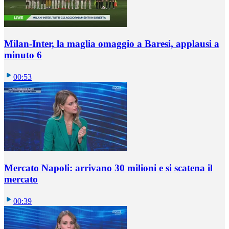
Milan-Inter, la maglia omaggio a Baresi, applausi a
minuto 6
00:53
Mercato Napoli: arrivano 30 milioni e si scatena il
mercato
00:39