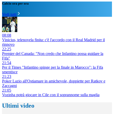
Calcio ora per ora
Vedi tutti
08:08
Vinicius, telenovela finita: c'è l'accordo con il Real Madrid per il
rinnovo
22:25
Premier del Canada: "Non credo che Infantino possa guidare la
Fifa"
21:54
Per il Times "Infantino spinge per la finale in Marocco": la Fifa
smentisce
21:23
Poker Lazio all'Ostiamare in amichevole, doppiette per Ratkov e
Zaccagni
21:05
Vozinha potrà giocare in Cile con il soprannome sulla maglia
Ultimi video