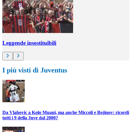
Leggende insostituibili
I più visti di Juventus
Da Vlahovic a Kolo Muani, ma anche Miccoli e Bojinov: ricordi
tutti i 9 della Juve dal 2000?