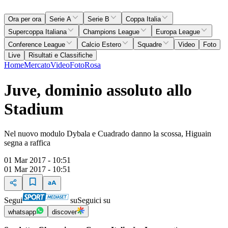
Ora per ora
Serie A
Serie B
Coppa Italia
Supercoppa Italiana
Champions League
Europa League
Conference League
Calcio Estero
Squadre
Video
Foto
Live
Risultati e Classifiche
Home
Mercato
Video
Foto
Rosa
Juve, dominio assoluto allo
Stadium
Nel nuovo modulo Dybala e Cuadrado danno la scossa, Higuain
segna a raffica
01 Mar 2017 - 10:51
01 Mar 2017 - 10:51
Segui
su
Seguici su
whatsapp
discover