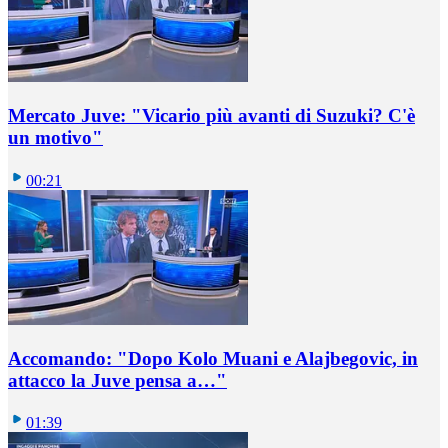
Mercato Juve: "Vicario più avanti di Suzuki? C'è
un motivo"
00:21
Accomando: "Dopo Kolo Muani e Alajbegovic, in
attacco la Juve pensa a…"
01:39