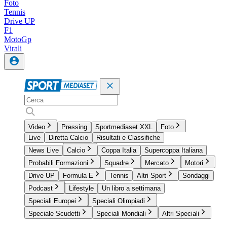
Foto
Tennis
Drive UP
F1
MotoGp
Virali
Video
Pressing
Sportmediaset XXL
Foto
Live
Diretta Calcio
Risultati e Classifiche
News Live
Calcio
Coppa Italia
Supercoppa Italiana
Probabili Formazioni
Squadre
Mercato
Motori
Drive UP
Formula E
Tennis
Altri Sport
Sondaggi
Podcast
Lifestyle
Un libro a settimana
Speciali Europei
Speciali Olimpiadi
Speciale Scudetti
Speciali Mondiali
Altri Speciali