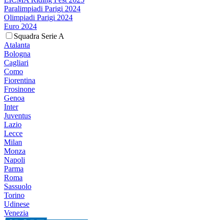
Paralimpiadi Parigi 2024
Olimpiadi Parigi 2024
Euro 2024
Squadra Serie A
Atalanta
Bologna
Cagliari
Como
Fiorentina
Frosinone
Genoa
Inter
Juventus
Lazio
Lecce
Milan
Monza
Napoli
Parma
Roma
Sassuolo
Torino
Udinese
Venezia