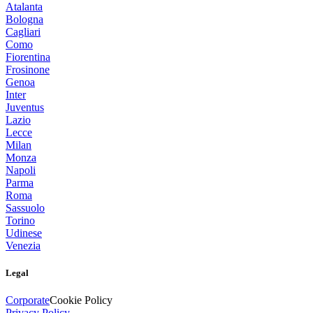
Atalanta
Bologna
Cagliari
Como
Fiorentina
Frosinone
Genoa
Inter
Juventus
Lazio
Lecce
Milan
Monza
Napoli
Parma
Roma
Sassuolo
Torino
Udinese
Venezia
Legal
Corporate
Cookie Policy
Privacy Policy