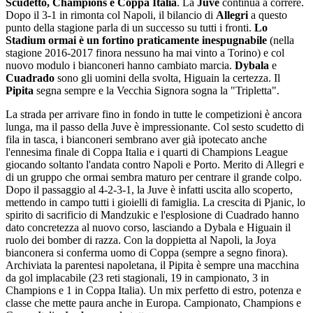
Scudetto, Champions e Coppa Italia
. La
Juve
continua a correre.
Dopo il 3-1 in rimonta col Napoli, il bilancio di
Allegri
a questo
punto della stagione parla di un successo su tutti i fronti.
Lo
Stadium ormai è un fortino praticamente inespugnabile
(nella
stagione 2016-2017 finora nessuno ha mai vinto a Torino) e col
nuovo modulo i bianconeri hanno cambiato marcia.
Dybala
e
Cuadrado
sono gli uomini della svolta, Higuain la certezza. Il
Pipita
segna sempre e la Vecchia Signora sogna la "Tripletta".
La strada per arrivare fino in fondo in tutte le competizioni è ancora
lunga, ma il passo della Juve è impressionante. Col sesto scudetto di
fila in tasca, i bianconeri sembrano aver già ipotecato anche
l'ennesima finale di Coppa Italia e i quarti di Champions League
giocando soltanto l'andata contro Napoli e Porto. Merito di Allegri e
di un gruppo che ormai sembra maturo per centrare il grande colpo.
Dopo il passaggio al 4-2-3-1, la Juve è infatti uscita allo scoperto,
mettendo in campo tutti i gioielli di famiglia. La crescita di Pjanic, lo
spirito di sacrificio di Mandzukic e l'esplosione di Cuadrado hanno
dato concretezza al nuovo corso, lasciando a Dybala e Higuain il
ruolo dei bomber di razza. Con la doppietta al Napoli, la Joya
bianconera si conferma uomo di Coppa (sempre a segno finora).
Archiviata la parentesi napoletana, il Pipita è sempre una macchina
da gol implacabile (23 reti stagionali, 19 in campionato, 3 in
Champions e 1 in Coppa Italia). Un mix perfetto di estro, potenza e
classe che mette paura anche in Europa. Campionato, Champions e