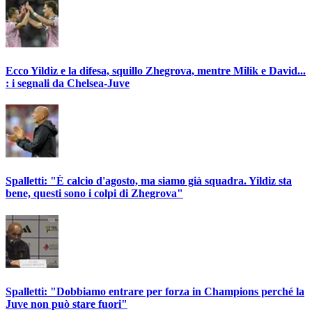
Ecco Yildiz e la difesa, squillo Zhegrova, mentre Milik e David...
: i segnali da Chelsea-Juve
Spalletti: "È calcio d'agosto, ma siamo già squadra. Yildiz sta
bene, questi sono i colpi di Zhegrova"
Spalletti: "Dobbiamo entrare per forza in Champions perché la
Juve non può stare fuori"