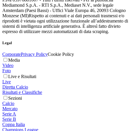
Mediamond S.p.A. - RTI S.p.A., Mediaset N.V., sede legale
Amsterdam (Paesi Bassi) - Uffici Viale Europa 46, 20093 Cologno
Monzese (MI)
Rispetto ai contenuti e ai dati personali trasmessi e/o
riprodotti è vietata ogni utilizzazione funzionale all’addestramento di
sistemi di intelligenza artificiale generativa. È altresì fatto divieto
espresso di utilizzare mezzi automatizzati di data scraping.
Legal
Corporate
Privacy Policy
Cookie Policy
Media
Video
Foto
Live e Risultati
Live
Diretta Calcio
Risultati e Classifiche
Sezioni
Calcio
Mercato
Serie A
Serie B
Coppa Italia
Champions League