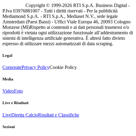
Copyright © 1999-
2026
RTI S.p.A. Business Digital -
P.Iva 03976881007 - Tutti i diritti riservati - Per la pubblicità
Mediamond S.p.A. - RTI S.p.A., Mediaset N.V., sede legale
Amsterdam (Paesi Bassi) - Uffici Viale Europa 46, 20093 Cologno
Monzese (MI)
Rispetto ai contenuti e ai dati personali trasmessi e/o
riprodotti è vietata ogni utilizzazione funzionale all’addestramento di
sistemi di intelligenza artificiale generativa. È altresì fatto divieto
espresso di utilizzare mezzi automatizzati di data scraping.
Legal
Corporate
Privacy Policy
Cookie Policy
Media
Video
Foto
Live e Risultati
Live
Diretta Calcio
Risultati e Classifiche
Sezioni