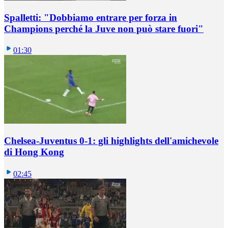
Spalletti: "Dobbiamo entrare per forza in
Champions perché la Juve non può stare fuori"
01:30
Chelsea-Juventus 0-1: gli highlights dell'amichevole
di Hong Kong
02:45