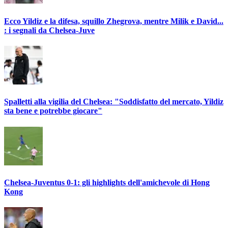
Ecco Yildiz e la difesa, squillo Zhegrova, mentre Milik e David...
: i segnali da Chelsea-Juve
Spalletti alla vigilia del Chelsea: "Soddisfatto del mercato, Yildiz
sta bene e potrebbe giocare"
Chelsea-Juventus 0-1: gli highlights dell'amichevole di Hong
Kong