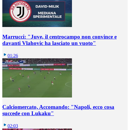
Marrucci: "Juve, il centrocampo non convince e
davanti Vlahovic ha lasciato un vuoto"
01:26
Calciomercato, Accomando: "Napoli, ecco cosa
succede con Lukaku"
02:03