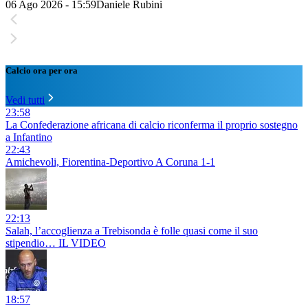
06 Ago 2026 - 15:59
Daniele Rubini
Calcio ora per ora
Vedi tutti
23:58
La Confederazione africana di calcio riconferma il proprio sostegno
a Infantino
22:43
Amichevoli, Fiorentina-Deportivo A Coruna 1-1
22:13
Salah, l’accoglienza a Trebisonda è folle quasi come il suo
stipendio… IL VIDEO
18:57