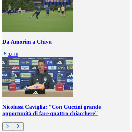
Da Amorim a Chivu
02:18
Nicolussi Caviglia: "Con Guccini grande
opportunità di fare quattro chiacchere"