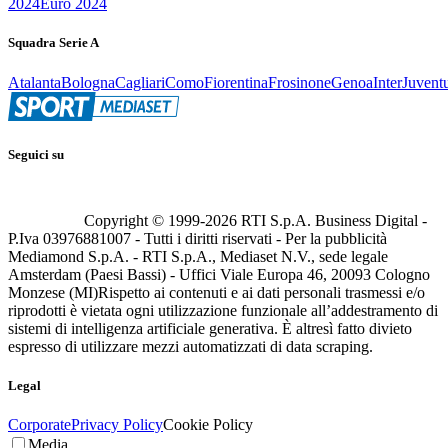
2024
Euro 2024
Squadra Serie A
Atalanta
Bologna
Cagliari
Como
Fiorentina
Frosinone
Genoa
Inter
Juvent
Seguici su
Copyright © 1999-
2026
RTI S.p.A. Business Digital -
P.Iva 03976881007 - Tutti i diritti riservati - Per la pubblicità
Mediamond S.p.A. - RTI S.p.A., Mediaset N.V., sede legale
Amsterdam (Paesi Bassi) - Uffici Viale Europa 46, 20093 Cologno
Monzese (MI)
Rispetto ai contenuti e ai dati personali trasmessi e/o
riprodotti è vietata ogni utilizzazione funzionale all’addestramento di
sistemi di intelligenza artificiale generativa. È altresì fatto divieto
espresso di utilizzare mezzi automatizzati di data scraping.
Legal
Corporate
Privacy Policy
Cookie Policy
Media