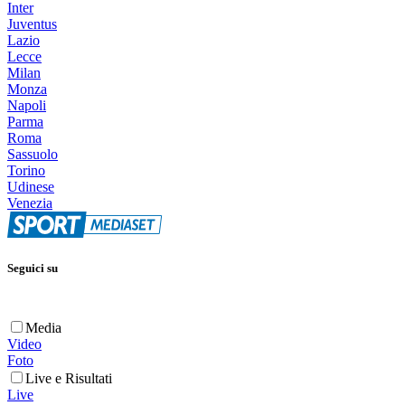
Inter
Juventus
Lazio
Lecce
Milan
Monza
Napoli
Parma
Roma
Sassuolo
Torino
Udinese
Venezia
Seguici su
Media
Video
Foto
Live e Risultati
Live