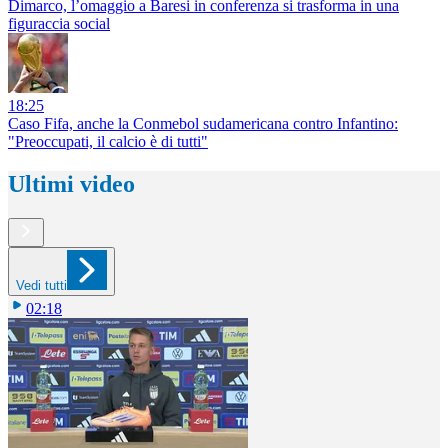
Dimarco, l’omaggio a Baresi in conferenza si trasforma in una
figuraccia social
18:25
Caso Fifa, anche la Conmebol sudamericana contro Infantino:
"Preoccupati, il calcio è di tutti"
Ultimi video
Vedi tutti
02:18