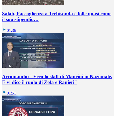
Salah, l’accoglienza a Trebisonda è folle quasi come
il suo stipendio…
01:36
Accomando: "Ecco lo staff di Mancini in Nazionale.
E vi dico il ruolo di Zola e Ranieri"
01:51