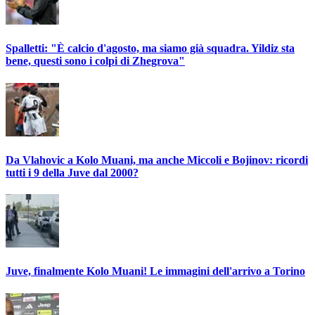
Spalletti: "È calcio d'agosto, ma siamo già squadra. Yildiz sta
bene, questi sono i colpi di Zhegrova"
Da Vlahovic a Kolo Muani, ma anche Miccoli e Bojinov: ricordi
tutti i 9 della Juve dal 2000?
Juve, finalmente Kolo Muani! Le immagini dell'arrivo a Torino