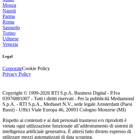
Monza
Napoli
Parma
Roma
Sassuolo
Torino
Udinese
Venezia
Legal
Corporate
Cookie Policy
Privacy Policy
Copyright © 1999-
2026
RTI S.p.A. Business Digital - P.Iva
03976881007 - Tutti i diritti riservati - Per la pubblicità Mediamond
S.p.A. - RTI S.p.A., Mediaset N.V., sede legale Amsterdam (Paesi
Bassi) - Uffici Viale Europa 46, 20093 Cologno Monzese (MI)
Rispetto ai contenuti e ai dati personali trasmessi e/o riprodotti è
vietata ogni utilizzazione funzionale all’addestramento di sistemi di
intelligenza artificiale generativa. È altresì fatto divieto espresso di
utilizzare mezzi automatizzati di data scraping.