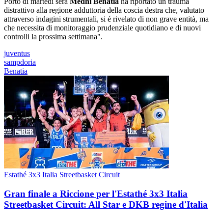
Porto di martedì sera
Medhi Benatia
ha riportato un trauma
distrattivo alla regione adduttoria della coscia destra che, valutato
attraverso indagini strumentali, si é rivelato di non grave entità, ma
che necessita di monitoraggio prudenziale quotidiano e di nuovi
controlli la prossima settimana".
juventus
sampdoria
Benatia
Estathé 3x3 Italia Streetbasket Circuit
Gran finale a Riccione per l'Estathé 3x3 Italia
Streetbasket Circuit: All Star e DKB regine d'Italia