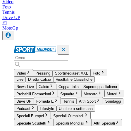
Video
Foto
Tennis
Drive UP
F1
MotoGp
Video
Pressing
Sportmediaset XXL
Foto
Live
Diretta Calcio
Risultati e Classifiche
News Live
Calcio
Coppa Italia
Supercoppa Italiana
Probabili Formazioni
Squadre
Mercato
Motori
Drive UP
Formula E
Tennis
Altri Sport
Sondaggi
Podcast
Lifestyle
Un libro a settimana
Speciali Europei
Speciali Olimpiadi
Speciale Scudetti
Speciali Mondiali
Altri Speciali