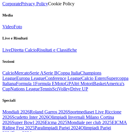
Corporate
Privacy Policy
Cookie Policy
Media
Video
Foto
Live e Risultati
Live
Diretta Calcio
Risultati e Classifiche
Sezioni
Calcio
Mercato
Serie A
Serie B
Coppa Italia
Champions
League
Europa League
Conference League
Calcio Estero
Supercoppa
Italiana
Formula 1
Formula E
MotoGP
Altri Motori
Basket
America's
Cup
Nations League
Tennis
Sci
Volley
Drive UP
Speciali
Mondiali 2026
Roland Garros 2026
Sportmediaset Live Riccione
2026
Scudetto Inter 2026
Olimpiadi Invernali Milano Cortina
2026
Super Bowl 2026
Eicma 2025
Mondiale per club 2025
EICMA
Riding Fest 2025
Paralimpiadi Parigi 2024
Olimpiadi Parigi