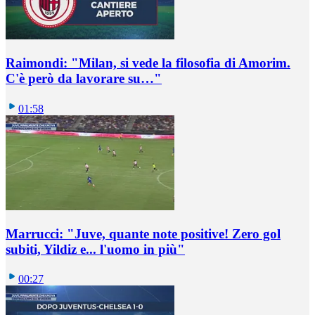
Raimondi: "Milan, si vede la filosofia di Amorim.
C'è però da lavorare su…"
01:58
Marrucci: "Juve, quante note positive! Zero gol
subiti, Yildiz e... l'uomo in più"
00:27