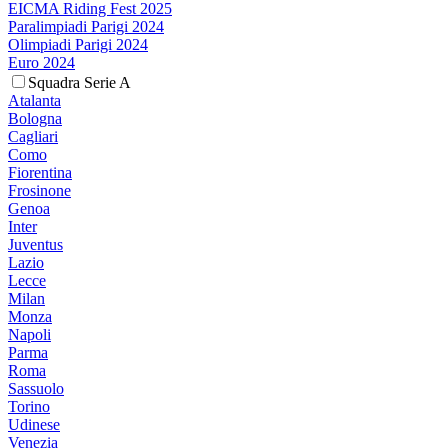
EICMA Riding Fest 2025
Paralimpiadi Parigi 2024
Olimpiadi Parigi 2024
Euro 2024
Squadra Serie A
Atalanta
Bologna
Cagliari
Como
Fiorentina
Frosinone
Genoa
Inter
Juventus
Lazio
Lecce
Milan
Monza
Napoli
Parma
Roma
Sassuolo
Torino
Udinese
Venezia