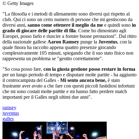
© Getty Images
"La filosofia e i metodi di allenamento sono diversi qui rispetto al
club. Qui ci sono un certo numero di persone che mi gestiscono da
diversi anni,
sanno come ottenere il meglio da me
e quindi sono
in
grado di giocare delle partite di fila
. Come ho dimostrato agli
Europei, posso farlo e riuscire a fornire buone prestazioni". Dal ritiro
della nazionale gallese
Aaron Ramsey
punge la
Juventus
, con la
quale finora ha raccolto appena quattro presenze giocando
complessivamente 105 minuti, spiegando che il suo stato fisico non
rappresenta un problema se "gestito correttamente".
"So cosa posso fare,
con la giusta gestione posso restare in forma
per un lungo periodo di tempo e disputare molte partite - ha aggiunto
il centrocampista del Galles -
Mi sento ancora bene,
è stato
frustrante aver avuto a che fare con questi piccoli fastidiosi infortuni
che mi sono costati molte partite e mi hanno fatto perdere match
importanti per il Galles negli ultimi due anni".
ramsey
juventus
galles