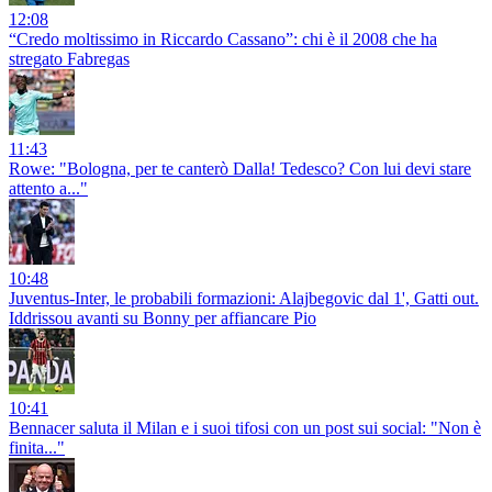
12:08
“Credo moltissimo in Riccardo Cassano”: chi è il 2008 che ha
stregato Fabregas
11:43
Rowe: "Bologna, per te canterò Dalla! Tedesco? Con lui devi stare
attento a..."
10:48
Juventus-Inter, le probabili formazioni: Alajbegovic dal 1', Gatti out.
Iddrissou avanti su Bonny per affiancare Pio
10:41
Bennacer saluta il Milan e i suoi tifosi con un post sui social: "Non è
finita..."