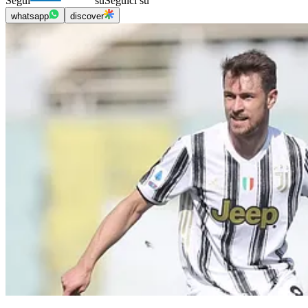
Segui
su
Seguici su
whatsapp
discover