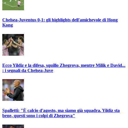
Chelsea-Juventus 0-1: gli highlights dell'amichevole di Hong
Kong
Ecco Yildiz e la difesa, squillo Zhegrova, mentre Milik e David...
: i segnali da Chelsea-Juve
Spalletti: "È calcio d'agosto, ma siamo già squadra. Yildiz sta
bene, questi sono i colpi di Zhegrova"