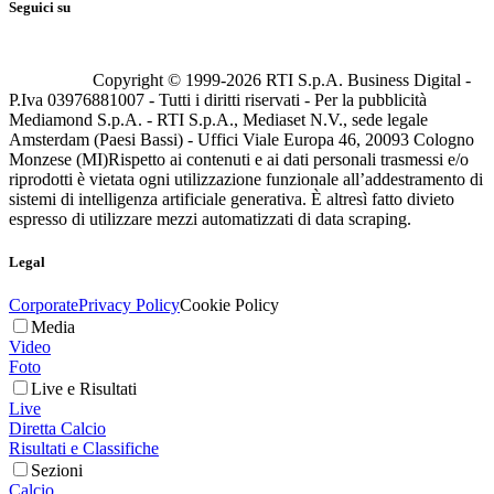
Seguici su
Copyright © 1999-
2026
RTI S.p.A. Business Digital -
P.Iva 03976881007 - Tutti i diritti riservati - Per la pubblicità
Mediamond S.p.A. - RTI S.p.A., Mediaset N.V., sede legale
Amsterdam (Paesi Bassi) - Uffici Viale Europa 46, 20093 Cologno
Monzese (MI)
Rispetto ai contenuti e ai dati personali trasmessi e/o
riprodotti è vietata ogni utilizzazione funzionale all’addestramento di
sistemi di intelligenza artificiale generativa. È altresì fatto divieto
espresso di utilizzare mezzi automatizzati di data scraping.
Legal
Corporate
Privacy Policy
Cookie Policy
Media
Video
Foto
Live e Risultati
Live
Diretta Calcio
Risultati e Classifiche
Sezioni
Calcio