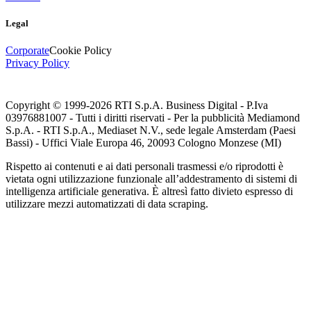
Legal
Corporate
Cookie Policy
Privacy Policy
Copyright © 1999-
2026
RTI S.p.A. Business Digital - P.Iva
03976881007 - Tutti i diritti riservati - Per la pubblicità Mediamond
S.p.A. - RTI S.p.A., Mediaset N.V., sede legale Amsterdam (Paesi
Bassi) - Uffici Viale Europa 46, 20093 Cologno Monzese (MI)
Rispetto ai contenuti e ai dati personali trasmessi e/o riprodotti è
vietata ogni utilizzazione funzionale all’addestramento di sistemi di
intelligenza artificiale generativa. È altresì fatto divieto espresso di
utilizzare mezzi automatizzati di data scraping.