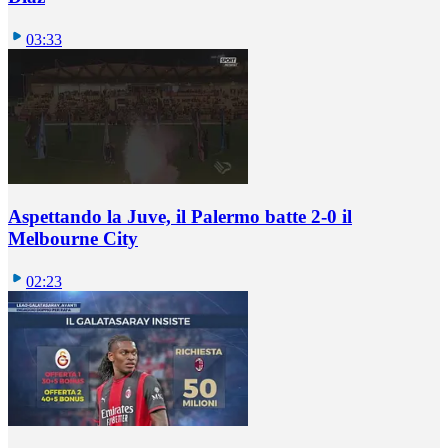
03:33
Aspettando la Juve, il Palermo batte 2-0 il
Melbourne City
02:23