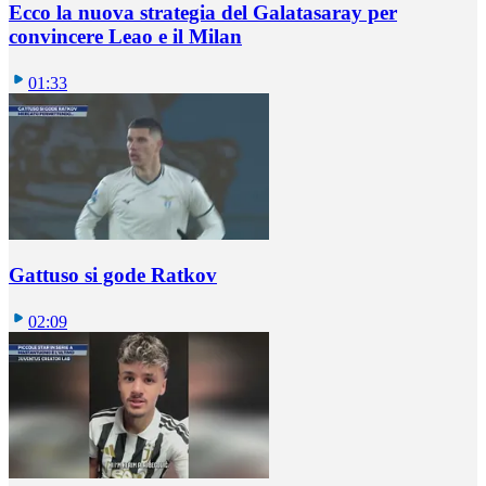
Ecco la nuova strategia del Galatasaray per
convincere Leao e il Milan
01:33
Gattuso si gode Ratkov
02:09