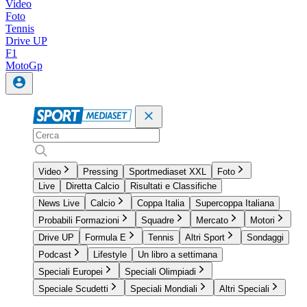
Video
Foto
Tennis
Drive UP
F1
MotoGp
Video
Pressing
Sportmediaset XXL
Foto
Live
Diretta Calcio
Risultati e Classifiche
News Live
Calcio
Coppa Italia
Supercoppa Italiana
Probabili Formazioni
Squadre
Mercato
Motori
Drive UP
Formula E
Tennis
Altri Sport
Sondaggi
Podcast
Lifestyle
Un libro a settimana
Speciali Europei
Speciali Olimpiadi
Speciale Scudetti
Speciali Mondiali
Altri Speciali