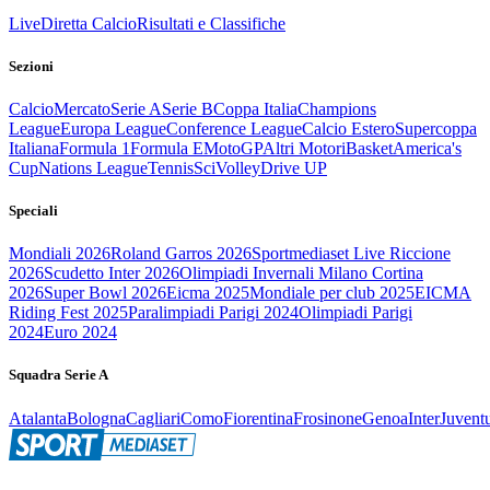
Live
Diretta Calcio
Risultati e Classifiche
Sezioni
Calcio
Mercato
Serie A
Serie B
Coppa Italia
Champions
League
Europa League
Conference League
Calcio Estero
Supercoppa
Italiana
Formula 1
Formula E
MotoGP
Altri Motori
Basket
America's
Cup
Nations League
Tennis
Sci
Volley
Drive UP
Speciali
Mondiali 2026
Roland Garros 2026
Sportmediaset Live Riccione
2026
Scudetto Inter 2026
Olimpiadi Invernali Milano Cortina
2026
Super Bowl 2026
Eicma 2025
Mondiale per club 2025
EICMA
Riding Fest 2025
Paralimpiadi Parigi 2024
Olimpiadi Parigi
2024
Euro 2024
Squadra Serie A
Atalanta
Bologna
Cagliari
Como
Fiorentina
Frosinone
Genoa
Inter
Juvent