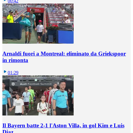
00:42
Arnaldi fuori a Montreal: eliminato da Griekspoor
in rimonta
01:29
Il Bayern batte 2-1 l'Aston Villa, in gol Kim e Luis
Diaz