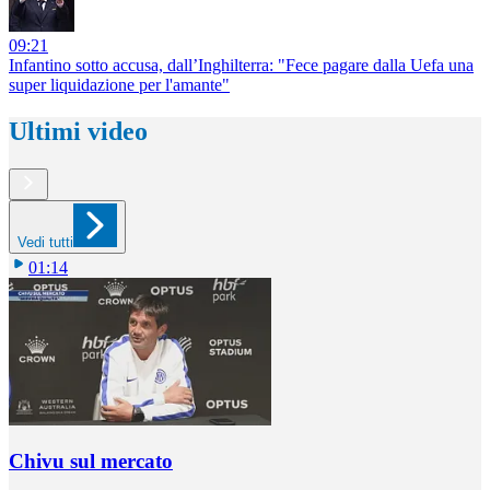
09:21
Infantino sotto accusa, dall’Inghilterra: "Fece pagare dalla Uefa una
super liquidazione per l'amante"
Ultimi video
Vedi tutti
01:14
Chivu sul mercato