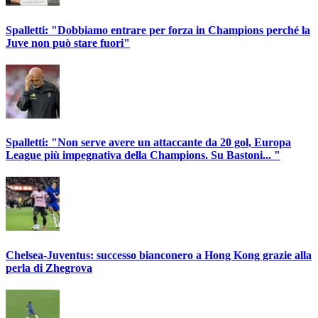
Spalletti: "Dobbiamo entrare per forza in Champions perché la
Juve non può stare fuori"
Spalletti: "Non serve avere un attaccante da 20 gol, Europa
League più impegnativa della Champions. Su Bastoni... "
Chelsea-Juventus: successo bianconero a Hong Kong grazie alla
perla di Zhegrova