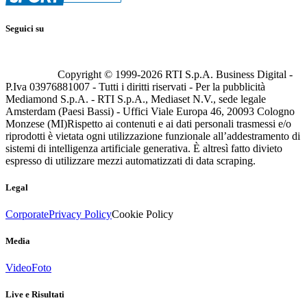
Seguici su
Copyright © 1999-
2026
RTI S.p.A. Business Digital -
P.Iva 03976881007 - Tutti i diritti riservati - Per la pubblicità
Mediamond S.p.A. - RTI S.p.A., Mediaset N.V., sede legale
Amsterdam (Paesi Bassi) - Uffici Viale Europa 46, 20093 Cologno
Monzese (MI)
Rispetto ai contenuti e ai dati personali trasmessi e/o
riprodotti è vietata ogni utilizzazione funzionale all’addestramento di
sistemi di intelligenza artificiale generativa. È altresì fatto divieto
espresso di utilizzare mezzi automatizzati di data scraping.
Legal
Corporate
Privacy Policy
Cookie Policy
Media
Video
Foto
Live e Risultati