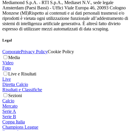
Mediamond S.p.A. - RTI S.p.A., Mediaset N.V., sede legale
Amsterdam (Paesi Bassi) - Uffici Viale Europa 46, 20093 Cologno
Monzese (MI)
Rispetto ai contenuti e ai dati personali trasmessi e/o
riprodotti è vietata ogni utilizzazione funzionale all’addestramento di
sistemi di intelligenza artificiale generativa. È altresì fatto divieto
espresso di utilizzare mezzi automatizzati di data scraping.
Legal
Corporate
Privacy Policy
Cookie Policy
Media
Video
Foto
Live e Risultati
Live
Diretta Calcio
Risultati e Classifiche
Sezioni
Calcio
Mercato
Serie A
Serie B
Coppa Italia
Champions League