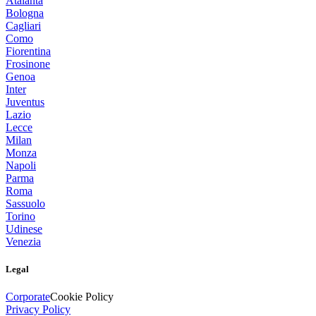
Atalanta
Bologna
Cagliari
Como
Fiorentina
Frosinone
Genoa
Inter
Juventus
Lazio
Lecce
Milan
Monza
Napoli
Parma
Roma
Sassuolo
Torino
Udinese
Venezia
Legal
Corporate
Cookie Policy
Privacy Policy