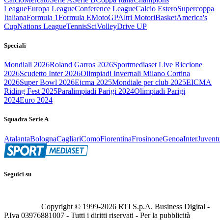
League
Europa League
Conference League
Calcio Estero
Supercoppa
Italiana
Formula 1
Formula E
MotoGP
Altri Motori
Basket
America's
Cup
Nations League
Tennis
Sci
Volley
Drive UP
Speciali
Mondiali 2026
Roland Garros 2026
Sportmediaset Live Riccione
2026
Scudetto Inter 2026
Olimpiadi Invernali Milano Cortina
2026
Super Bowl 2026
Eicma 2025
Mondiale per club 2025
EICMA
Riding Fest 2025
Paralimpiadi Parigi 2024
Olimpiadi Parigi
2024
Euro 2024
Squadra Serie A
Atalanta
Bologna
Cagliari
Como
Fiorentina
Frosinone
Genoa
Inter
Juvent
Seguici su
Copyright © 1999-
2026
RTI S.p.A. Business Digital -
P.Iva 03976881007 - Tutti i diritti riservati - Per la pubblicità