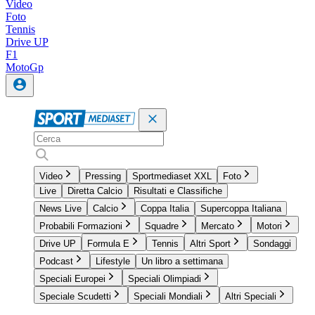
Video
Foto
Tennis
Drive UP
F1
MotoGp
Video
Pressing
Sportmediaset XXL
Foto
Live
Diretta Calcio
Risultati e Classifiche
News Live
Calcio
Coppa Italia
Supercoppa Italiana
Probabili Formazioni
Squadre
Mercato
Motori
Drive UP
Formula E
Tennis
Altri Sport
Sondaggi
Podcast
Lifestyle
Un libro a settimana
Speciali Europei
Speciali Olimpiadi
Speciale Scudetti
Speciali Mondiali
Altri Speciali