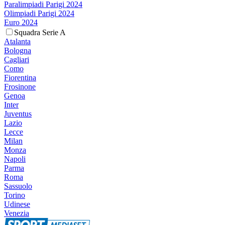
Paralimpiadi Parigi 2024
Olimpiadi Parigi 2024
Euro 2024
Squadra Serie A
Atalanta
Bologna
Cagliari
Como
Fiorentina
Frosinone
Genoa
Inter
Juventus
Lazio
Lecce
Milan
Monza
Napoli
Parma
Roma
Sassuolo
Torino
Udinese
Venezia