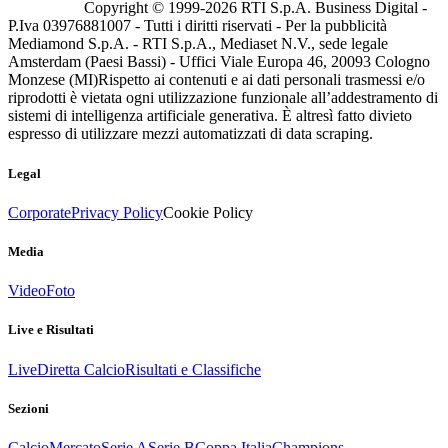
Copyright © 1999-
2026
RTI S.p.A. Business Digital -
P.Iva 03976881007 - Tutti i diritti riservati - Per la pubblicità
Mediamond S.p.A. - RTI S.p.A., Mediaset N.V., sede legale
Amsterdam (Paesi Bassi) - Uffici Viale Europa 46, 20093 Cologno
Monzese (MI)
Rispetto ai contenuti e ai dati personali trasmessi e/o
riprodotti è vietata ogni utilizzazione funzionale all’addestramento di
sistemi di intelligenza artificiale generativa. È altresì fatto divieto
espresso di utilizzare mezzi automatizzati di data scraping.
Legal
Corporate
Privacy Policy
Cookie Policy
Media
Video
Foto
Live e Risultati
Live
Diretta Calcio
Risultati e Classifiche
Sezioni
Calcio
Mercato
Serie A
Serie B
Coppa Italia
Champions