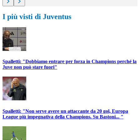
I più visti di Juventus
Spalletti: "Dobbiamo entrare per forza in Champions perché la
Juve non può stare fuori"
Spalletti: "Non serve avere un attaccante da 20 gol, Europa
League più impegnativa della Champions. Su Bastoni... "