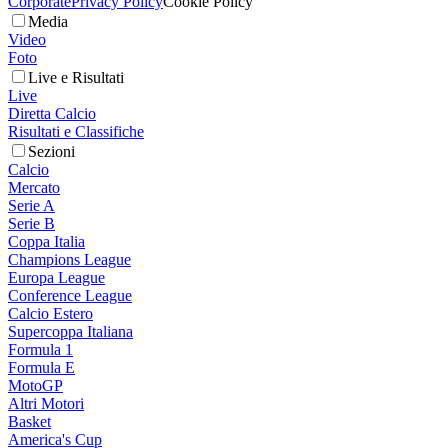
Corporate
Privacy Policy
Cookie Policy
Media
Video
Foto
Live e Risultati
Live
Diretta Calcio
Risultati e Classifiche
Sezioni
Calcio
Mercato
Serie A
Serie B
Coppa Italia
Champions League
Europa League
Conference League
Calcio Estero
Supercoppa Italiana
Formula 1
Formula E
MotoGP
Altri Motori
Basket
America's Cup