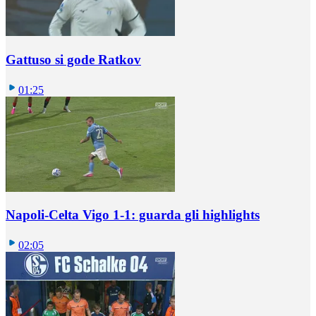
Gattuso si gode Ratkov
01:25
Napoli-Celta Vigo 1-1: guarda gli highlights
02:05