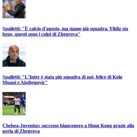
Spalletti: "È calcio d'agosto, ma siamo già squadra. Yildiz sta
bene, questi sono i colpi di Zhegrova"
Spalletti: "L'Inter è stata più squadra di noi, felice di Kolo
Muani e Alajbegovic"
Chelsea-Juventus: successo bianconero a Hong Kong grazie alla
perla di Zhegrova