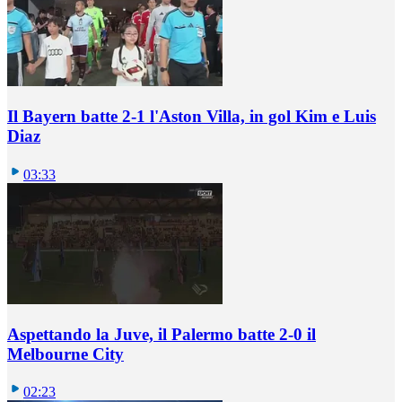
Il Bayern batte 2-1 l'Aston Villa, in gol Kim e Luis
Diaz
03:33
Aspettando la Juve, il Palermo batte 2-0 il
Melbourne City
02:23