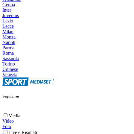
Genoa
Inter
Juventus
Lazio
Lecce
Milan
Monza
Napoli
Parma
Roma
Sassuolo
Torino
Udinese
Venezia
Seguici su
Media
Video
Foto
Live e Risultati