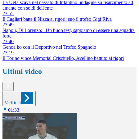
La Uefa scava nel passato di Infantino: indagine su risarcimento ad
amante con soldi dell'ente
23:55
Il Cagliari batte il Nizza ai rigori: suo il trofeo Gigi Riva
23:49
Napoli, Di Lorenzo: "Un buon test, sappiamo di essere una squadra
forte"
23:40
Genoa ko con il Deportivo nel Trofeo Spagnolo
23:19
Il Torino vince Memorial Criscitiello, Avellino battuto ai rigori
Ultimi video
Vedi tutti
01:33