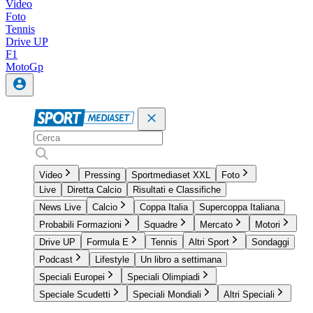
Video
Foto
Tennis
Drive UP
F1
MotoGp
Video
Pressing
Sportmediaset XXL
Foto
Live
Diretta Calcio
Risultati e Classifiche
News Live
Calcio
Coppa Italia
Supercoppa Italiana
Probabili Formazioni
Squadre
Mercato
Motori
Drive UP
Formula E
Tennis
Altri Sport
Sondaggi
Podcast
Lifestyle
Un libro a settimana
Speciali Europei
Speciali Olimpiadi
Speciale Scudetti
Speciali Mondiali
Altri Speciali