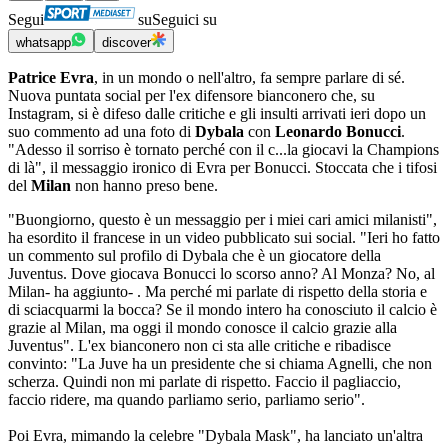
Segui
su
Seguici su
whatsapp
discover
Patrice Evra
, in un mondo o nell'altro, fa sempre parlare di sé.
Nuova puntata social per l'ex difensore bianconero che, su
Instagram, si è difeso dalle critiche e gli insulti arrivati ieri dopo un
suo commento ad una foto di
Dybala
con
Leonardo Bonucci
.
"Adesso il sorriso è tornato perché con il c...la giocavi la Champions
di là", il messaggio ironico di Evra per Bonucci. Stoccata che i tifosi
del
Milan
non hanno preso bene.
"Buongiorno, questo è un messaggio per i miei cari amici milanisti",
ha esordito il francese in un video pubblicato sui social. "Ieri ho fatto
un commento sul profilo di Dybala che è un giocatore della
Juventus. Dove giocava Bonucci lo scorso anno? Al Monza? No, al
Milan- ha aggiunto- . Ma perché mi parlate di rispetto della storia e
di sciacquarmi la bocca? Se il mondo intero ha conosciuto il calcio è
grazie al Milan, ma oggi il mondo conosce il calcio grazie alla
Juventus". L'ex bianconero non ci sta alle critiche e ribadisce
convinto: "La Juve ha un presidente che si chiama Agnelli, che non
scherza. Quindi non mi parlate di rispetto. Faccio il pagliaccio,
faccio ridere, ma quando parliamo serio, parliamo serio".
Poi Evra, mimando la celebre "Dybala Mask", ha lanciato un'altra