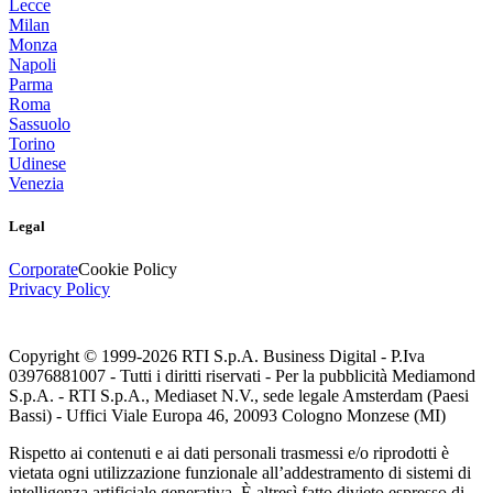
Lecce
Milan
Monza
Napoli
Parma
Roma
Sassuolo
Torino
Udinese
Venezia
Legal
Corporate
Cookie Policy
Privacy Policy
Copyright © 1999-
2026
RTI S.p.A. Business Digital - P.Iva
03976881007 - Tutti i diritti riservati - Per la pubblicità Mediamond
S.p.A. - RTI S.p.A., Mediaset N.V., sede legale Amsterdam (Paesi
Bassi) - Uffici Viale Europa 46, 20093 Cologno Monzese (MI)
Rispetto ai contenuti e ai dati personali trasmessi e/o riprodotti è
vietata ogni utilizzazione funzionale all’addestramento di sistemi di
intelligenza artificiale generativa. È altresì fatto divieto espresso di