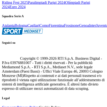
Riding Fest 2025
Paralimpiadi Parigi 2024
Olimpiadi Parigi
2024
Euro 2024
Squadra Serie A
Atalanta
Bologna
Cagliari
Como
Fiorentina
Frosinone
Genoa
Inter
Juvent
Seguici su
Copyright © 1999-
2026
RTI S.p.A. Business Digital -
P.Iva 03976881007 - Tutti i diritti riservati - Per la pubblicità
Mediamond S.p.A. - RTI S.p.A., Mediaset N.V., sede legale
Amsterdam (Paesi Bassi) - Uffici Viale Europa 46, 20093 Cologno
Monzese (MI)
Rispetto ai contenuti e ai dati personali trasmessi e/o
riprodotti è vietata ogni utilizzazione funzionale all’addestramento di
sistemi di intelligenza artificiale generativa. È altresì fatto divieto
espresso di utilizzare mezzi automatizzati di data scraping.
Legal