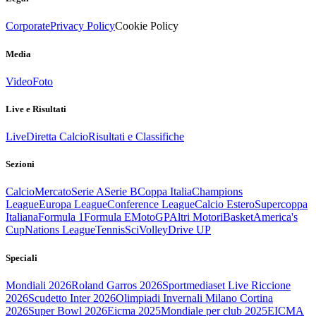
Corporate
Privacy Policy
Cookie Policy
Media
Video
Foto
Live e Risultati
Live
Diretta Calcio
Risultati e Classifiche
Sezioni
Calcio
Mercato
Serie A
Serie B
Coppa Italia
Champions
League
Europa League
Conference League
Calcio Estero
Supercoppa
Italiana
Formula 1
Formula E
MotoGP
Altri Motori
Basket
America's
Cup
Nations League
Tennis
Sci
Volley
Drive UP
Speciali
Mondiali 2026
Roland Garros 2026
Sportmediaset Live Riccione
2026
Scudetto Inter 2026
Olimpiadi Invernali Milano Cortina
2026
Super Bowl 2026
Eicma 2025
Mondiale per club 2025
EICMA