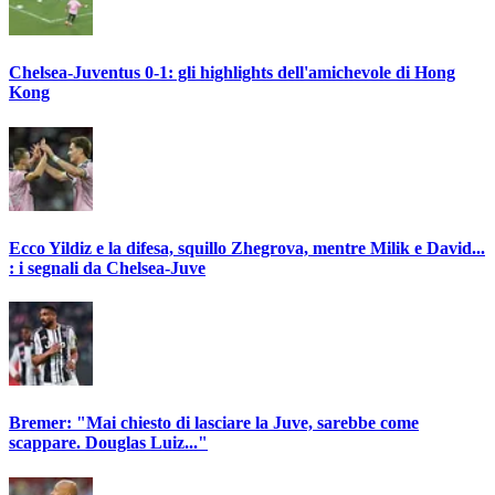
Chelsea-Juventus 0-1: gli highlights dell'amichevole di Hong
Kong
Ecco Yildiz e la difesa, squillo Zhegrova, mentre Milik e David...
: i segnali da Chelsea-Juve
Bremer: "Mai chiesto di lasciare la Juve, sarebbe come
scappare. Douglas Luiz..."