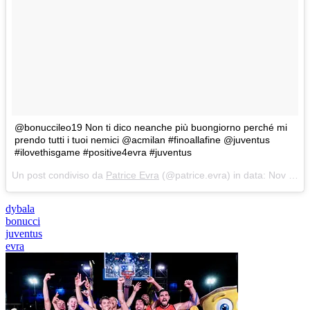
@bonuccileo19 Non ti dico neanche più buongiorno perché mi
prendo tutti i tuoi nemici @acmilan #finoallafine @juventus
#ilovethisgame #positive4evra #juventus
Un post condiviso da
Patrice Evra
(@patrice.evra) in data:
Nov 27, 2018 at 1:32 PST
dybala
bonucci
juventus
evra