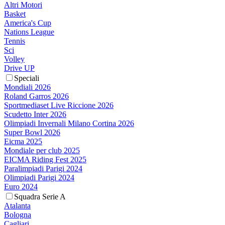
Altri Motori
Basket
America's Cup
Nations League
Tennis
Sci
Volley
Drive UP
Speciali
Mondiali 2026
Roland Garros 2026
Sportmediaset Live Riccione 2026
Scudetto Inter 2026
Olimpiadi Invernali Milano Cortina 2026
Super Bowl 2026
Eicma 2025
Mondiale per club 2025
EICMA Riding Fest 2025
Paralimpiadi Parigi 2024
Olimpiadi Parigi 2024
Euro 2024
Squadra Serie A
Atalanta
Bologna
Cagliari