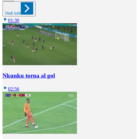
Vedi tutti
01:30
Nkunku torna al gol
02:56