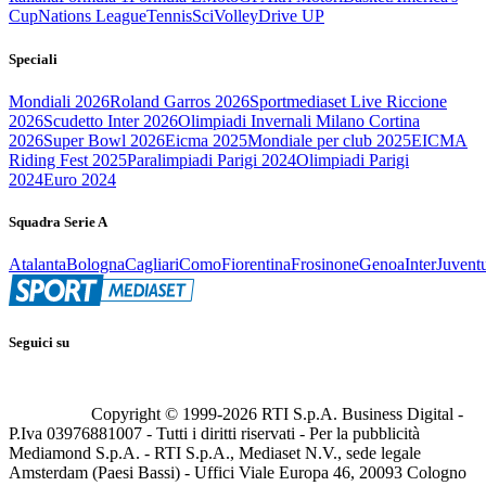
Cup
Nations League
Tennis
Sci
Volley
Drive UP
Speciali
Mondiali 2026
Roland Garros 2026
Sportmediaset Live Riccione
2026
Scudetto Inter 2026
Olimpiadi Invernali Milano Cortina
2026
Super Bowl 2026
Eicma 2025
Mondiale per club 2025
EICMA
Riding Fest 2025
Paralimpiadi Parigi 2024
Olimpiadi Parigi
2024
Euro 2024
Squadra Serie A
Atalanta
Bologna
Cagliari
Como
Fiorentina
Frosinone
Genoa
Inter
Juvent
Seguici su
Copyright © 1999-
2026
RTI S.p.A. Business Digital -
P.Iva 03976881007 - Tutti i diritti riservati - Per la pubblicità
Mediamond S.p.A. - RTI S.p.A., Mediaset N.V., sede legale
Amsterdam (Paesi Bassi) - Uffici Viale Europa 46, 20093 Cologno