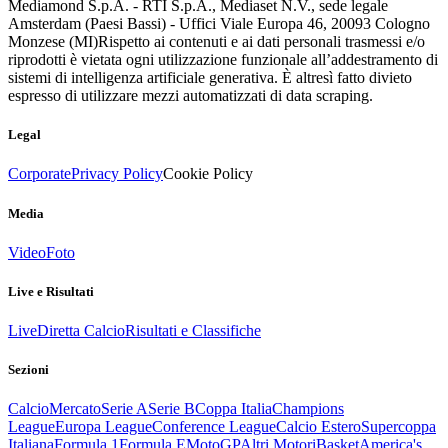
Mediamond S.p.A. - RTI S.p.A., Mediaset N.V., sede legale
Amsterdam (Paesi Bassi) - Uffici Viale Europa 46, 20093 Cologno
Monzese (MI)
Rispetto ai contenuti e ai dati personali trasmessi e/o
riprodotti è vietata ogni utilizzazione funzionale all’addestramento di
sistemi di intelligenza artificiale generativa. È altresì fatto divieto
espresso di utilizzare mezzi automatizzati di data scraping.
Legal
Corporate
Privacy Policy
Cookie Policy
Media
Video
Foto
Live e Risultati
Live
Diretta Calcio
Risultati e Classifiche
Sezioni
Calcio
Mercato
Serie A
Serie B
Coppa Italia
Champions
League
Europa League
Conference League
Calcio Estero
Supercoppa
Italiana
Formula 1
Formula E
MotoGP
Altri Motori
Basket
America's