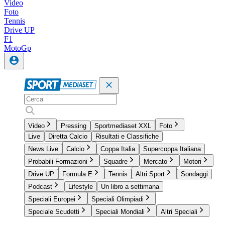
Video
Foto
Tennis
Drive UP
F1
MotoGp
Video
Pressing
Sportmediaset XXL
Foto
Live
Diretta Calcio
Risultati e Classifiche
News Live
Calcio
Coppa Italia
Supercoppa Italiana
Probabili Formazioni
Squadre
Mercato
Motori
Drive UP
Formula E
Tennis
Altri Sport
Sondaggi
Podcast
Lifestyle
Un libro a settimana
Speciali Europei
Speciali Olimpiadi
Speciale Scudetti
Speciali Mondiali
Altri Speciali