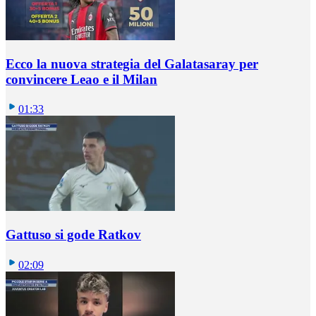
Ecco la nuova strategia del Galatasaray per
convincere Leao e il Milan
01:33
Gattuso si gode Ratkov
02:09