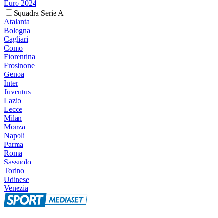
Euro 2024
Squadra Serie A
Atalanta
Bologna
Cagliari
Como
Fiorentina
Frosinone
Genoa
Inter
Juventus
Lazio
Lecce
Milan
Monza
Napoli
Parma
Roma
Sassuolo
Torino
Udinese
Venezia