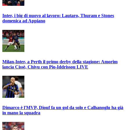
Inter, i big di nuovo al lavoro: Lautaro, Thuram e Stones
domenica ad Appiano
Milan-Inter, a Perth il primo derby della stagione: Amorim
lancia Cissè, Chivu con Pio-Iddrissou LIVE
Dimarco è l'MVP, Diouf fa un gol da solo e Calhanoglu ha già
in mano la squadra