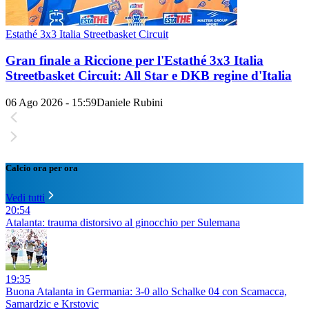
Estathé 3x3 Italia Streetbasket Circuit
Gran finale a Riccione per l'Estathé 3x3 Italia
Streetbasket Circuit: All Star e DKB regine d'Italia
06 Ago 2026 - 15:59
Daniele Rubini
Calcio ora per ora
Vedi tutti
20:54
Atalanta: trauma distorsivo al ginocchio per Sulemana
19:35
Buona Atalanta in Germania: 3-0 allo Schalke 04 con Scamacca,
Samardzic e Krstovic