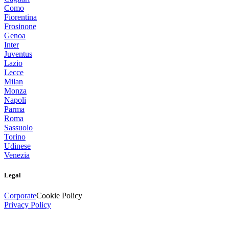
Como
Fiorentina
Frosinone
Genoa
Inter
Juventus
Lazio
Lecce
Milan
Monza
Napoli
Parma
Roma
Sassuolo
Torino
Udinese
Venezia
Legal
Corporate
Cookie Policy
Privacy Policy