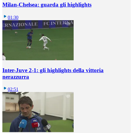
Milan-Chelsea: guarda gli highlights
01:30
Inter-Juve 2-1: gli highlights della vittoria
nerazzurra
02:51