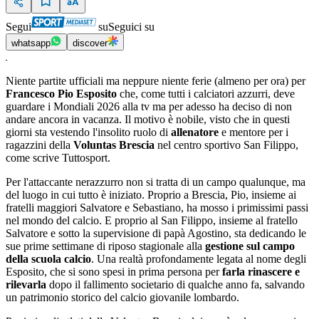
Segui
su
Seguici su
whatsapp
discover
Niente partite ufficiali ma neppure niente ferie (almeno per ora) per
Francesco Pio Esposito
che, come tutti i calciatori azzurri, deve
guardare i Mondiali 2026 alla tv ma per adesso ha deciso di non
andare ancora in vacanza. Il motivo è nobile, visto che in questi
giorni sta vestendo l'insolito ruolo di
allenatore
e mentore per i
ragazzini della
Voluntas Brescia
nel centro sportivo San Filippo,
come scrive Tuttosport.
Per l'attaccante nerazzurro non si tratta di un campo qualunque, ma
del luogo in cui tutto è iniziato. Proprio a Brescia, Pio, insieme ai
fratelli maggiori Salvatore e Sebastiano, ha mosso i primissimi passi
nel mondo del calcio. E proprio al San Filippo, insieme al fratello
Salvatore e sotto la supervisione di papà Agostino, sta dedicando le
sue prime settimane di riposo stagionale alla
gestione sul campo
della scuola calcio
. Una realtà profondamente legata al nome degli
Esposito, che si sono spesi in prima persona per
farla rinascere e
rilevarla
dopo il fallimento societario di qualche anno fa, salvando
un patrimonio storico del calcio giovanile lombardo.