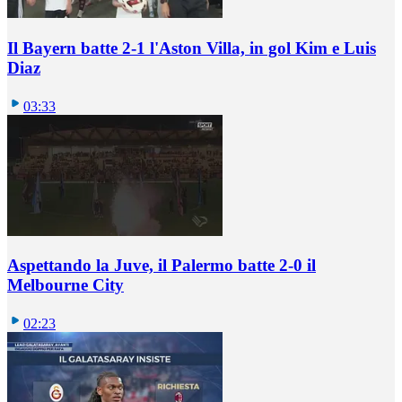
Il Bayern batte 2-1 l'Aston Villa, in gol Kim e Luis
Diaz
03:33
Aspettando la Juve, il Palermo batte 2-0 il
Melbourne City
02:23