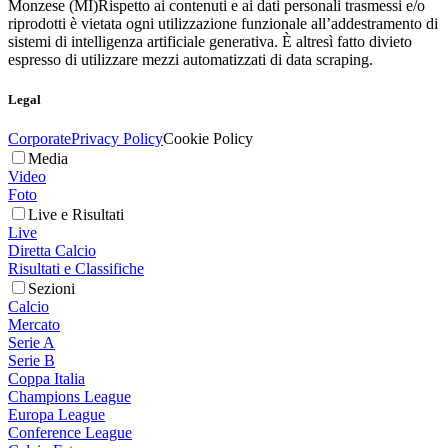
Monzese (MI)
Rispetto ai contenuti e ai dati personali trasmessi e/o
riprodotti è vietata ogni utilizzazione funzionale all’addestramento di
sistemi di intelligenza artificiale generativa. È altresì fatto divieto
espresso di utilizzare mezzi automatizzati di data scraping.
Legal
Corporate
Privacy Policy
Cookie Policy
Media
Video
Foto
Live e Risultati
Live
Diretta Calcio
Risultati e Classifiche
Sezioni
Calcio
Mercato
Serie A
Serie B
Coppa Italia
Champions League
Europa League
Conference League