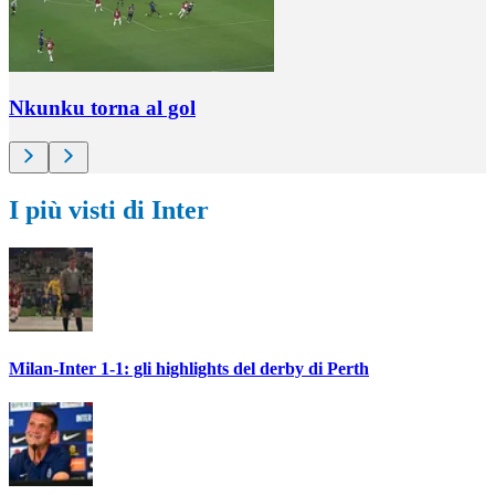
Nkunku torna al gol
I più visti di Inter
Milan-Inter 1-1: gli highlights del derby di Perth