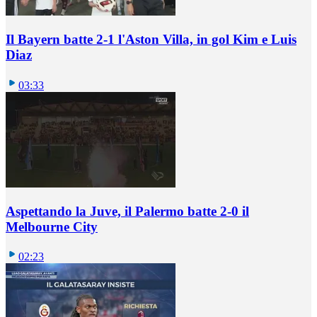
Il Bayern batte 2-1 l'Aston Villa, in gol Kim e Luis
Diaz
03:33
Aspettando la Juve, il Palermo batte 2-0 il
Melbourne City
02:23