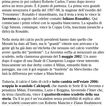
prima preso (e poi ceduto) Roberto Carlos; l’anno dopo invece
arriva un terzo posto. È il punto di partenza. La prima vera grande
annata nerazzurra è quella del 1997-98, la stagione dell’esordio del
‘Fenomeno’: Ronaldo è straordinario, ma il testa a testa lo vince la
Juventus
(a seguito del celebre contatto
Iuliano-Ronaldo
). Qui
cominciano i primi veleni con la squadra bianconera. La squadra di
Gigi Simoni, comunque, vince la Coppa Uefa, trascinata (neanche a
dirlo) da Ronaldo.
Nella storia del calcio pochi presidenti hanno dato quello che
Moratti ha dato all’Inter, ma le “grandi” vittorie non arrivano e la
gente gli ha già dato un’etichetta che nessuno nel calcio vorrebbe
avere: quella del “perdente”. La Juventus soffia ai nerazzurri un altro
scudetto, nella clamorosa giornata del
5 maggio 2002
. Un anno
dopo il sogno di una finale di Champions League viene interrotto
bruscamente nei due derby contro il Milan, entrambi finiti in
pareggio, ma con il gol segnato in “trasferta” da Shevchenko che
farà la differenza per volare a Manchester.
Tuttavia, il calcio è fatto di cicli e
tutto cambia nell’estate 2006:
scoppia lo scandalo Calciopoli
, che manda in Serie B la Juventus e
penalizza Milan, Fiorentina, Lazio e Reggina, favorendo l’Inter che,
da terza classificata, vince il
quattordicesimo scudetto della sua
storia
. Da lì in poi è un’escalation senza possibilità di replica: altri
due scudetti consecutivi con Roberto Mancini e Zlatan Ibrahimovic