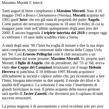
Massimo Moratti © inter.it
Tanti auguri di buon compleanno a
Massimo Moratti
. Nato il 16
maggio 1945 a Bosco Chiesanuova (Verona),
Moratti
acquista nel
1995 quell’
Inter
che era già stata di proprietà del padre
Angelo
.
Come patron dei nerazzurri conquista in 18 anni 16 trofei, di cui la
maggior parte vinti nell’ultimo quinquennio degli anni zero del
2000. È ancora leggenda il
triplete interista del 2010
e sempre oggi
si celebrano i 10 anni dallo scudetto vinto a Siena.
A metà degli anni ’90 l’Inter ha voglia di tornare a dire la sua dopo
anni complicati, seppur contornati dalla vittoria della Coppa Uefa
nel ’94. Così
Ernesto Pellegrini
cede il club nerazzurro a un
imprenditore dal nome pesante:
Massimo Moratti
. Sì, proprio quel
Moratti; il
figlio di Angelo
, che da presidente, dal ’55 al ’68, aveva
vinto
due Coppe dei Campioni
nerazzurre con il mago
Helenio
Herrera
in panchina. Il 18 febbraio 1995 Moratti acquisisce
ufficialmente la società e capisce subito che, per ricominciare a fare
l’Inter, bisogna intervenire su due aspetti: il morale dei tifosi e la
qualità dell’organico. La soluzione è una sola: l’inserimento di
grandi fuoriclasse in rosa. Il primo acquisto della nuova gestione
sarà quello di
Javier Zanetti
, che diventerà poi il capitano di tanti
successi nerazzurri.
La prima stagione è di assestamento e verrà ricordata solo per aver