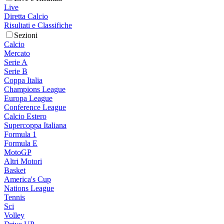
Live
Diretta Calcio
Risultati e Classifiche
Sezioni
Calcio
Mercato
Serie A
Serie B
Coppa Italia
Champions League
Europa League
Conference League
Calcio Estero
Supercoppa Italiana
Formula 1
Formula E
MotoGP
Altri Motori
Basket
America's Cup
Nations League
Tennis
Sci
Volley