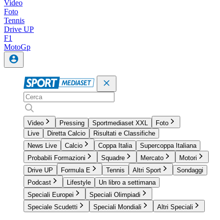
Video
Foto
Tennis
Drive UP
F1
MotoGp
Video
Pressing
Sportmediaset XXL
Foto
Live
Diretta Calcio
Risultati e Classifiche
News Live
Calcio
Coppa Italia
Supercoppa Italiana
Probabili Formazioni
Squadre
Mercato
Motori
Drive UP
Formula E
Tennis
Altri Sport
Sondaggi
Podcast
Lifestyle
Un libro a settimana
Speciali Europei
Speciali Olimpiadi
Speciale Scudetti
Speciali Mondiali
Altri Speciali