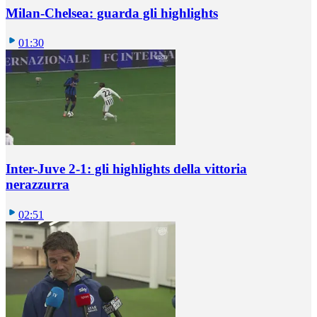
Milan-Chelsea: guarda gli highlights
01:30
Inter-Juve 2-1: gli highlights della vittoria
nerazzurra
02:51