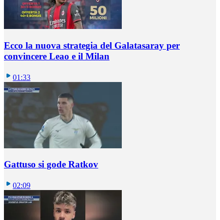
Ecco la nuova strategia del Galatasaray per
convincere Leao e il Milan
01:33
Gattuso si gode Ratkov
02:09