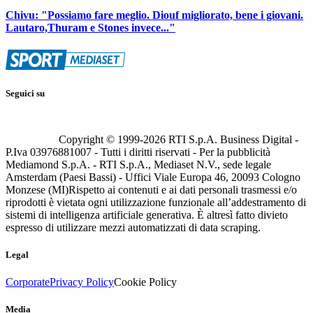
Chivu: "Possiamo fare meglio. Diouf migliorato, bene i giovani.
Lautaro,Thuram e Stones invece..."
Seguici su
Copyright © 1999-
2026
RTI S.p.A. Business Digital -
P.Iva 03976881007 - Tutti i diritti riservati - Per la pubblicità
Mediamond S.p.A. - RTI S.p.A., Mediaset N.V., sede legale
Amsterdam (Paesi Bassi) - Uffici Viale Europa 46, 20093 Cologno
Monzese (MI)
Rispetto ai contenuti e ai dati personali trasmessi e/o
riprodotti è vietata ogni utilizzazione funzionale all’addestramento di
sistemi di intelligenza artificiale generativa. È altresì fatto divieto
espresso di utilizzare mezzi automatizzati di data scraping.
Legal
Corporate
Privacy Policy
Cookie Policy
Media