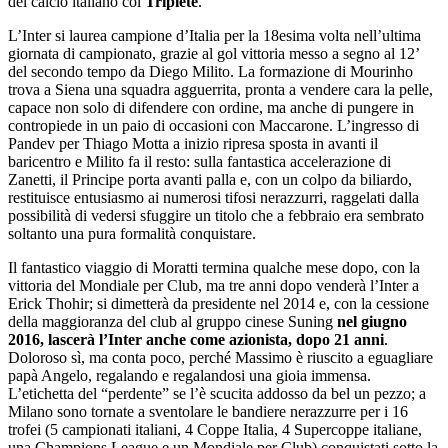
del calcio italiano col
Triplete
.
L’Inter si laurea campione d’Italia per la 18esima volta nell’ultima
giornata di campionato, grazie al gol vittoria messo a segno al 12’
del secondo tempo da Diego Milito. La formazione di Mourinho
trova a Siena una squadra agguerrita, pronta a vendere cara la pelle,
capace non solo di difendere con ordine, ma anche di pungere in
contropiede in un paio di occasioni con Maccarone. L’ingresso di
Pandev per Thiago Motta a inizio ripresa sposta in avanti il
baricentro e Milito fa il resto: sulla fantastica accelerazione di
Zanetti, il Principe porta avanti palla e, con un colpo da biliardo,
restituisce entusiasmo ai numerosi tifosi nerazzurri, raggelati dalla
possibilità di vedersi sfuggire un titolo che a febbraio era sembrato
soltanto una pura formalità conquistare.
Il fantastico viaggio di Moratti termina qualche mese dopo, con la
vittoria del Mondiale per Club, ma tre anni dopo venderà l’Inter a
Erick Thohir; si dimetterà da presidente nel 2014 e, con la cessione
della maggioranza del club al gruppo cinese Suning
nel giugno
2016, lascerà l’Inter anche come azionista, dopo 21 anni
.
Doloroso sì, ma conta poco, perché Massimo è riuscito a eguagliare
papà Angelo, regalando e regalandosi una gioia immensa.
L’etichetta del “perdente” se l’è scucita addosso da bel un pezzo; a
Milano sono tornate a sventolare le bandiere nerazzurre per i 16
trofei (5 campionati italiani, 4 Coppe Italia, 4 Supercoppe italiane,
una Champions League e un Mondiale per Club) conquistati sotto la