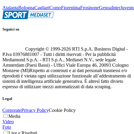
Atalanta
Bologna
Cagliari
Como
Fiorentina
Frosinone
Genoa
Inter
Juvent
Seguici su
Copyright © 1999-
2026
RTI S.p.A. Business Digital -
P.Iva 03976881007 - Tutti i diritti riservati - Per la pubblicità
Mediamond S.p.A. - RTI S.p.A., Mediaset N.V., sede legale
Amsterdam (Paesi Bassi) - Uffici Viale Europa 46, 20093 Cologno
Monzese (MI)
Rispetto ai contenuti e ai dati personali trasmessi e/o
riprodotti è vietata ogni utilizzazione funzionale all’addestramento di
sistemi di intelligenza artificiale generativa. È altresì fatto divieto
espresso di utilizzare mezzi automatizzati di data scraping.
Legal
Corporate
Privacy Policy
Cookie Policy
Media
Video
Foto
Live e Risultati