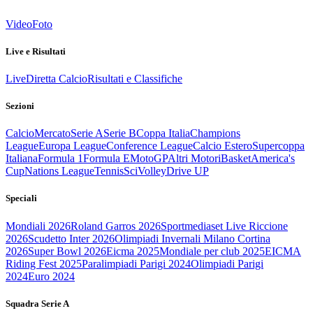
Video
Foto
Live e Risultati
Live
Diretta Calcio
Risultati e Classifiche
Sezioni
Calcio
Mercato
Serie A
Serie B
Coppa Italia
Champions
League
Europa League
Conference League
Calcio Estero
Supercoppa
Italiana
Formula 1
Formula E
MotoGP
Altri Motori
Basket
America's
Cup
Nations League
Tennis
Sci
Volley
Drive UP
Speciali
Mondiali 2026
Roland Garros 2026
Sportmediaset Live Riccione
2026
Scudetto Inter 2026
Olimpiadi Invernali Milano Cortina
2026
Super Bowl 2026
Eicma 2025
Mondiale per club 2025
EICMA
Riding Fest 2025
Paralimpiadi Parigi 2024
Olimpiadi Parigi
2024
Euro 2024
Squadra Serie A