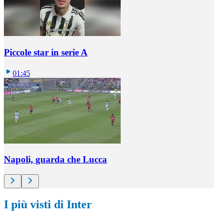
Piccole star in serie A
01:45
Napoli, guarda che Lucca
I più visti di Inter