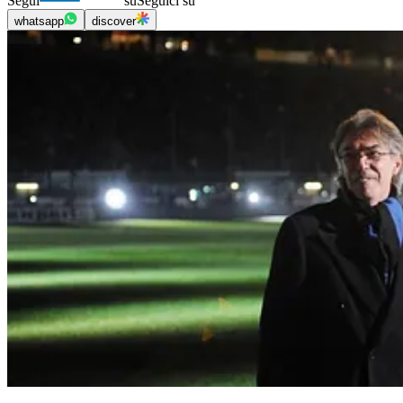
Segui
su
Seguici su
whatsapp
discover