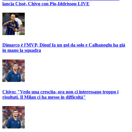
lancia Cissè, Chivu con Pio-Iddrissou LIVE
Dimarco è l'MVP, Diouf fa un gol da solo e Calhanoglu ha già
in mano la squadra
Chivu: "Vedo una crescita, ora non ci interessano troppo i
risultati. Il Milan ci ha messo in difficoltà"