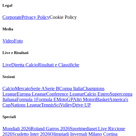
Legal
Corporate
Privacy Policy
Cookie Policy
Media
Video
Foto
Live e Risultati
Live
Diretta Calcio
Risultati e Classifiche
Sezioni
Calcio
Mercato
Serie A
Serie B
Coppa Italia
Champions
League
Europa League
Conference League
Calcio Estero
Supercoppa
Italiana
Formula 1
Formula E
MotoGP
Altri Motori
Basket
America's
Cup
Nations League
Tennis
Sci
Volley
Drive UP
Speciali
Mondiali 2026
Roland Garros 2026
Sportmediaset Live Riccione
2026
Scudetto Inter 2026
Olimpiadi Invernali Milano Cortina