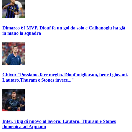
Dimarco è l'MVP, Diouf fa un gol da solo e Calhanoglu ha già
in mano la squadra
Chivu: "Possiamo fare meglio. Diouf migliorato, bene i giovani.
Lautaro,Thuram e Stones invece..."
Inter, i big di nuovo al lavoro: Lautaro, Thuram e Stones
domenica ad Appiano