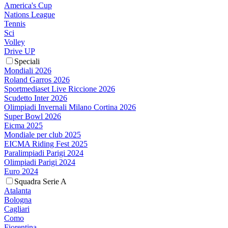
America's Cup
Nations League
Tennis
Sci
Volley
Drive UP
Speciali
Mondiali 2026
Roland Garros 2026
Sportmediaset Live Riccione 2026
Scudetto Inter 2026
Olimpiadi Invernali Milano Cortina 2026
Super Bowl 2026
Eicma 2025
Mondiale per club 2025
EICMA Riding Fest 2025
Paralimpiadi Parigi 2024
Olimpiadi Parigi 2024
Euro 2024
Squadra Serie A
Atalanta
Bologna
Cagliari
Como
Fiorentina