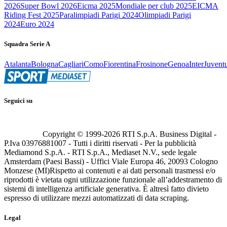
2026
Super Bowl 2026
Eicma 2025
Mondiale per club 2025
EICMA
Riding Fest 2025
Paralimpiadi Parigi 2024
Olimpiadi Parigi
2024
Euro 2024
Squadra Serie A
Atalanta
Bologna
Cagliari
Como
Fiorentina
Frosinone
Genoa
Inter
Juvent
Seguici su
Copyright © 1999-
2026
RTI S.p.A. Business Digital -
P.Iva 03976881007 - Tutti i diritti riservati - Per la pubblicità
Mediamond S.p.A. - RTI S.p.A., Mediaset N.V., sede legale
Amsterdam (Paesi Bassi) - Uffici Viale Europa 46, 20093 Cologno
Monzese (MI)
Rispetto ai contenuti e ai dati personali trasmessi e/o
riprodotti è vietata ogni utilizzazione funzionale all’addestramento di
sistemi di intelligenza artificiale generativa. È altresì fatto divieto
espresso di utilizzare mezzi automatizzati di data scraping.
Legal