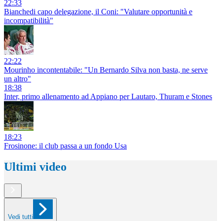
22:33
Bianchedi capo delegazione, il Coni: "Valutare opportunità e
incompatibilità"
22:22
Mourinho incontentabile: "Un Bernardo Silva non basta, ne serve
un altro"
18:38
Inter, primo allenamento ad Appiano per Lautaro, Thuram e Stones
18:23
Frosinone: il club passa a un fondo Usa
Ultimi video
Vedi tutti