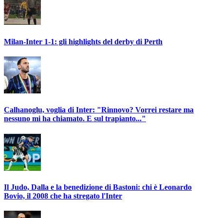
Milan-Inter 1-1: gli highlights del derby di Perth
Calhanoglu, voglia di Inter: "Rinnovo? Vorrei restare ma
nessuno mi ha chiamato. E sul trapianto..."
Il Judo, Dalla e la benedizione di Bastoni: chi è Leonardo
Bovio, il 2008 che ha stregato l'Inter