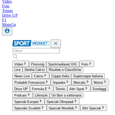
Video
Foto
Tennis
Drive UP
F1
MotoGp
Video
Pressing
Sportmediaset XXL
Foto
Live
Diretta Calcio
Risultati e Classifiche
News Live
Calcio
Coppa Italia
Supercoppa Italiana
Probabili Formazioni
Squadre
Mercato
Motori
Drive UP
Formula E
Tennis
Altri Sport
Sondaggi
Podcast
Lifestyle
Un libro a settimana
Speciali Europei
Speciali Olimpiadi
Speciale Scudetti
Speciali Mondiali
Altri Speciali