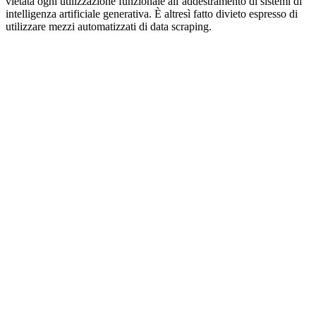
vietata ogni utilizzazione funzionale all’addestramento di sistemi di
intelligenza artificiale generativa. È altresì fatto divieto espresso di
utilizzare mezzi automatizzati di data scraping.