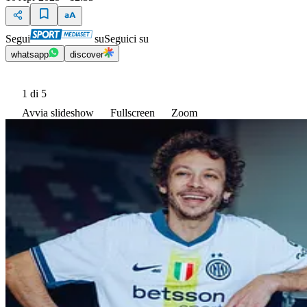
Segui
su
Seguici su
whatsapp
discover
1
di 5
Avvia slideshow
Fullscreen
Zoom