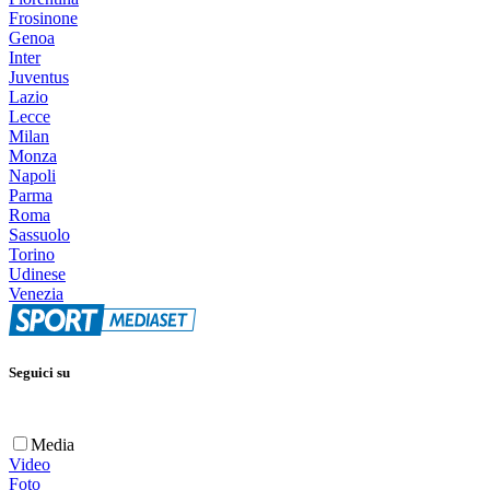
Frosinone
Genoa
Inter
Juventus
Lazio
Lecce
Milan
Monza
Napoli
Parma
Roma
Sassuolo
Torino
Udinese
Venezia
Seguici su
Media
Video
Foto