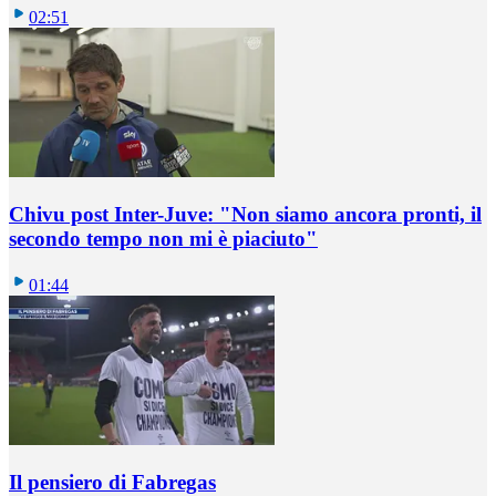
02:51
Chivu post Inter-Juve: "Non siamo ancora pronti, il
secondo tempo non mi è piaciuto"
01:44
Il pensiero di Fabregas