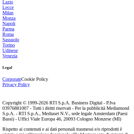
Lazio
Lecce
Milan
Monza
Napoli
Parma
Roma
Sassuolo
Torino
Udinese
Venezia
Legal
Corporate
Cookie Policy
Privacy Policy
Copyright © 1999-
2026
RTI S.p.A. Business Digital - P.Iva
03976881007 - Tutti i diritti riservati - Per la pubblicità Mediamond
S.p.A. - RTI S.p.A., Mediaset N.V., sede legale Amsterdam (Paesi
Bassi) - Uffici Viale Europa 46, 20093 Cologno Monzese (MI)
Rispetto ai contenuti e ai dati personali trasmessi e/o riprodotti è