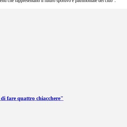
nti che rappresentano il futuro sportivo e patrimoniale del club".
di fare quattro chiacchere"