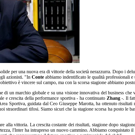
solide per una nuova era di vittorie della società nerazzurra. Dopo i delude
gli azionisti. "In
Conte
abbiamo indentificato le qualità professionali e
L'obiettivo è vincere sul campo, ma con la scorsa stagione abbiamo posto 
zione di un marchio globale e su una visione innovativa del business che v
ale e crescita della performance sportiva - ha continuato
Zhang
-. Il fa
L'Area Sportiva, guidata dal Ceo Giuseppe Marotta, ha ottenuto risultati 
 suoi straordinari tifosi. Siamo sicuri che la stagione scorsa ha posto le 
re alla vittoria. La crescita costante dei risultati, stagione dopo stagi
ertezza, l'Inter ha intrapreso un nuovo cammino. Abbiamo conquistato il 