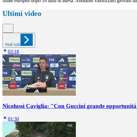
finale europea dopo 10 anni di attesa. Abbiamo valorizzato giovani tale
Ultimi video
Vedi tutti
02:18
Nicolussi Caviglia: "Con Guccini grande opportunità 
01:30