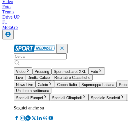
Video
Foto
Tennis
Drive UP
F1
MotoGp
Video
Pressing
Sportmediaset XXL
Foto
Live
Diretta Calcio
Risultati e Classifiche
News Live
Calcio
Coppa Italia
Supercoppa Italiana
Proba
Un libro a settimana
Speciali Europei
Speciali Olimpiadi
Speciale Scudetti
Seguici anche su