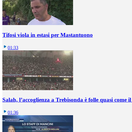
Tifosi viola in estasi per Mastantuono
01:33
Salah, l’accoglienza a Trebisonda è folle quasi come i
01:36