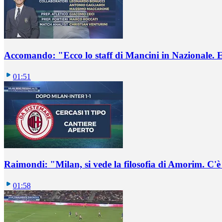
Accomando: "Ecco lo staff di Mancini in Nazionale. E 
01:51
Raimondi: "Milan, si vede la filosofia di Amorim. C'
01:58