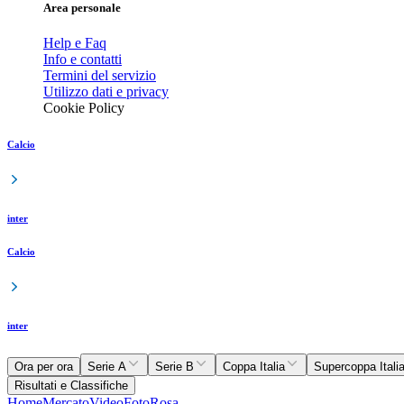
Area personale
Help e Faq
Info e contatti
Termini del servizio
Utilizzo dati e privacy
Cookie Policy
Calcio
inter
Calcio
inter
Ora per ora
Serie A
Serie B
Coppa Italia
Supercoppa Itali
Risultati e Classifiche
Home
Mercato
Video
Foto
Rosa