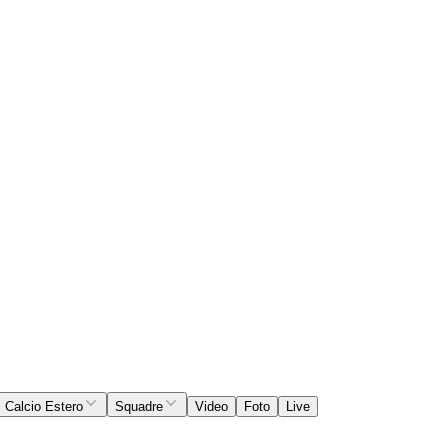
Calcio Estero
Squadre
Video
Foto
Live