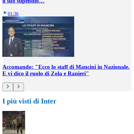
il suo stipendio…
01:36
Accomando: "Ecco lo staff di Mancini in Nazionale.
E vi dico il ruolo di Zola e Ranieri"
I più visti di Inter