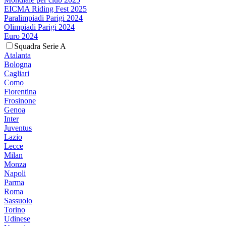
EICMA Riding Fest 2025
Paralimpiadi Parigi 2024
Olimpiadi Parigi 2024
Euro 2024
Squadra Serie A
Atalanta
Bologna
Cagliari
Como
Fiorentina
Frosinone
Genoa
Inter
Juventus
Lazio
Lecce
Milan
Monza
Napoli
Parma
Roma
Sassuolo
Torino
Udinese