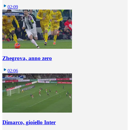
02:09
Zhegrova, anno zero
02:06
Dimarco, gioiello Inter