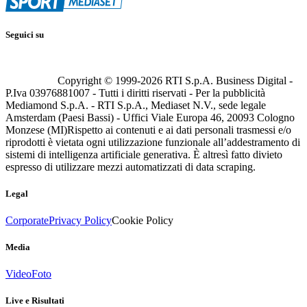
Seguici su
Copyright © 1999-
2026
RTI S.p.A. Business Digital -
P.Iva 03976881007 - Tutti i diritti riservati - Per la pubblicità
Mediamond S.p.A. - RTI S.p.A., Mediaset N.V., sede legale
Amsterdam (Paesi Bassi) - Uffici Viale Europa 46, 20093 Cologno
Monzese (MI)
Rispetto ai contenuti e ai dati personali trasmessi e/o
riprodotti è vietata ogni utilizzazione funzionale all’addestramento di
sistemi di intelligenza artificiale generativa. È altresì fatto divieto
espresso di utilizzare mezzi automatizzati di data scraping.
Legal
Corporate
Privacy Policy
Cookie Policy
Media
Video
Foto
Live e Risultati