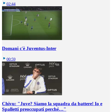
02:44
Domani c'è Juventus-Inter
00:59
Chivu: "Juve? Siamo la squadra da battere! Io e
Spalletti preoccupati perché…"