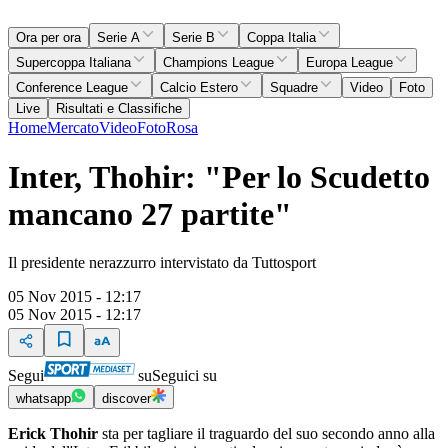
Ora per ora
Serie A
Serie B
Coppa Italia
Supercoppa Italiana
Champions League
Europa League
Conference League
Calcio Estero
Squadre
Video
Foto
Live
Risultati e Classifiche
Home
Mercato
Video
Foto
Rosa
Inter, Thohir: "Per lo Scudetto
mancano 27 partite"
Il presidente nerazzurro intervistato da Tuttosport
05 Nov 2015 - 12:17
05 Nov 2015 - 12:17
Segui
su
Seguici su
whatsapp
discover
Erick Thohir
sta per tagliare il traguardo del suo secondo anno alla