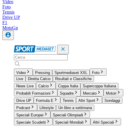
Video
Foto
Tennis
Drive UP
F1
MotoGp
Video
Pressing
Sportmediaset XXL
Foto
Live
Diretta Calcio
Risultati e Classifiche
News Live
Calcio
Coppa Italia
Supercoppa Italiana
Probabili Formazioni
Squadre
Mercato
Motori
Drive UP
Formula E
Tennis
Altri Sport
Sondaggi
Podcast
Lifestyle
Un libro a settimana
Speciali Europei
Speciali Olimpiadi
Speciale Scudetti
Speciali Mondiali
Altri Speciali