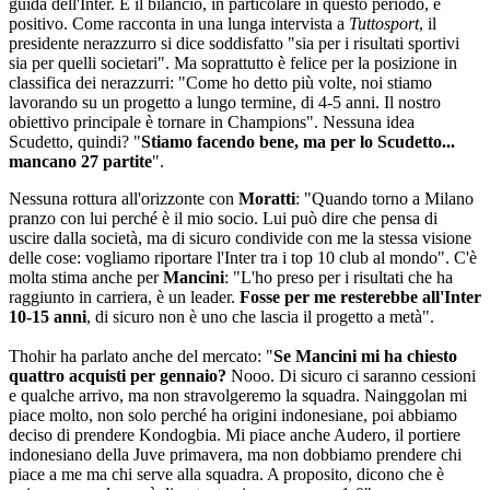
guida dell'Inter. E il bilancio, in particolare in questo periodo, è
positivo. Come racconta in una lunga intervista a
Tuttosport
, il
presidente nerazzurro si dice soddisfatto "sia per i risultati sportivi
sia per quelli societari". Ma soprattutto è felice per la posizione in
classifica dei nerazzurri: "Come ho detto più volte, noi stiamo
lavorando su un progetto a lungo termine, di 4-5 anni. Il nostro
obiettivo principale è tornare in Champions". Nessuna idea
Scudetto, quindi? "
Stiamo facendo bene, ma per lo Scudetto...
mancano 27 partite
".
Nessuna rottura all'orizzonte con
Moratti
: "Quando torno a Milano
pranzo con lui perché è il mio socio. Lui può dire che pensa di
uscire dalla società, ma di sicuro condivide con me la stessa visione
delle cose: vogliamo riportare l'Inter tra i top 10 club al mondo". C'è
molta stima anche per
Mancini
: "L'ho preso per i risultati che ha
raggiunto in carriera, è un leader.
Fosse per me resterebbe all'Inter
10-15 anni
, di sicuro non è uno che lascia il progetto a metà".
Thohir ha parlato anche del mercato: "
Se Mancini mi ha chiesto
quattro acquisti per gennaio?
Nooo. Di sicuro ci saranno cessioni
e qualche arrivo, ma non stravolgeremo la squadra. Nainggolan mi
piace molto, non solo perché ha origini indonesiane, poi abbiamo
deciso di prendere Kondogbia. Mi piace anche Audero, il portiere
indonesiano della Juve primavera, ma non dobbiamo prendere chi
piace a me ma chi serve alla squadra. A proposito, dicono che è