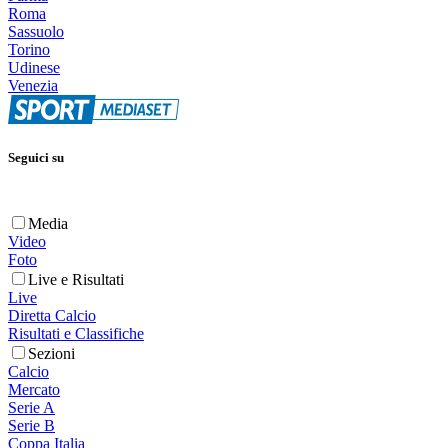
Roma
Sassuolo
Torino
Udinese
Venezia
Seguici su
Media
Video
Foto
Live e Risultati
Live
Diretta Calcio
Risultati e Classifiche
Sezioni
Calcio
Mercato
Serie A
Serie B
Coppa Italia