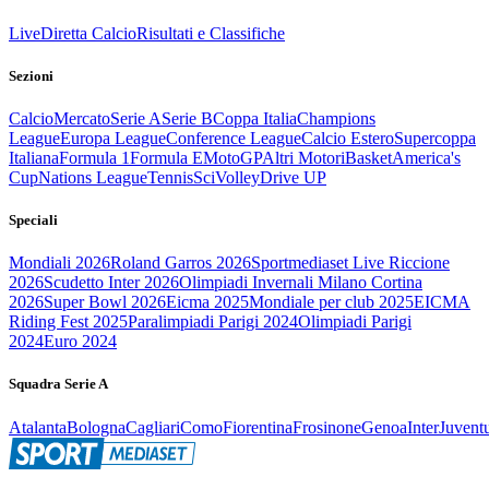
Live
Diretta Calcio
Risultati e Classifiche
Sezioni
Calcio
Mercato
Serie A
Serie B
Coppa Italia
Champions
League
Europa League
Conference League
Calcio Estero
Supercoppa
Italiana
Formula 1
Formula E
MotoGP
Altri Motori
Basket
America's
Cup
Nations League
Tennis
Sci
Volley
Drive UP
Speciali
Mondiali 2026
Roland Garros 2026
Sportmediaset Live Riccione
2026
Scudetto Inter 2026
Olimpiadi Invernali Milano Cortina
2026
Super Bowl 2026
Eicma 2025
Mondiale per club 2025
EICMA
Riding Fest 2025
Paralimpiadi Parigi 2024
Olimpiadi Parigi
2024
Euro 2024
Squadra Serie A
Atalanta
Bologna
Cagliari
Como
Fiorentina
Frosinone
Genoa
Inter
Juvent