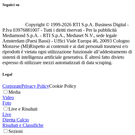
Seguici su
Copyright © 1999-
2026
RTI S.p.A. Business Digital -
P.Iva 03976881007 - Tutti i diritti riservati - Per la pubblicità
Mediamond S.p.A. - RTI S.p.A., Mediaset N.V., sede legale
Amsterdam (Paesi Bassi) - Uffici Viale Europa 46, 20093 Cologno
Monzese (MI)
Rispetto ai contenuti e ai dati personali trasmessi e/o
riprodotti è vietata ogni utilizzazione funzionale all’addestramento di
sistemi di intelligenza artificiale generativa. È altresì fatto divieto
espresso di utilizzare mezzi automatizzati di data scraping.
Legal
Corporate
Privacy Policy
Cookie Policy
Media
Video
Foto
Live e Risultati
Live
Diretta Calcio
Risultati e Classifiche
Sezioni