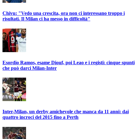
Chivu: "Vedo una crescita, ora non ci interessano troppo i
risultati. Il Milan ci ha messo in difficoltà"
Esordio Ramos, esame Diouf, poi Leao e i registi: cinque spunti
che può darci Milan-Inter
Inter-Milan, un derby amichevole che manca da 11 anni: dai
quattro incroci del 2015 fino a Perth