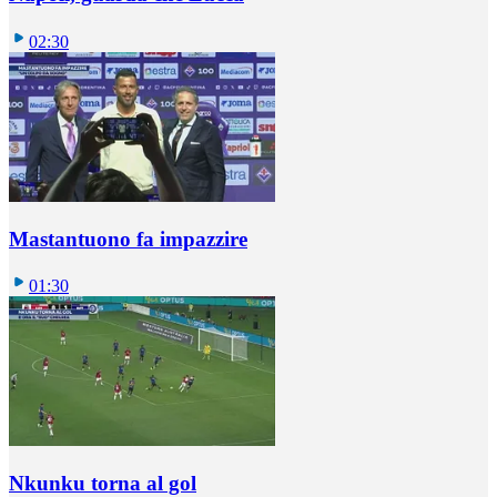
02:30
Mastantuono fa impazzire
01:30
Nkunku torna al gol