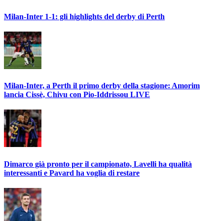
Milan-Inter 1-1: gli highlights del derby di Perth
Milan-Inter, a Perth il primo derby della stagione: Amorim
lancia Cissè, Chivu con Pio-Iddrissou LIVE
Dimarco già pronto per il campionato, Lavelli ha qualità
interessanti e Pavard ha voglia di restare