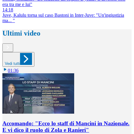
era tra me e lui"
14:18
Juve, Kalulu torna sul caso Bastoni in Inter-Juve: "Un'ingiustizia
ma... "
Ultimi video
Vedi tutti
01:36
Accomando: "Ecco lo staff di Mancini in Nazionale.
E vi dico il ruolo di Zola e Ranieri"