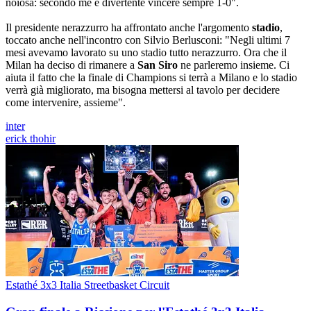
noiosa: secondo me è divertente vincere sempre 1-0".
Il presidente nerazzurro ha affrontato anche l'argomento
stadio
,
toccato anche nell'incontro con Silvio Berlusconi: "Negli ultimi 7
mesi avevamo lavorato su uno stadio tutto nerazzurro. Ora che il
Milan ha deciso di rimanere a
San Siro
ne parleremo insieme. Ci
aiuta il fatto che la finale di Champions si terrà a Milano e lo stadio
verrà già migliorato, ma bisogna mettersi al tavolo per decidere
come intervenire, assieme".
inter
erick thohir
Estathé 3x3 Italia Streetbasket Circuit