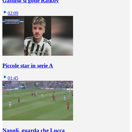
Gattuso si gode Ratkov
02:09
Piccole star in serie A
01:45
Napoli, guarda che Lucca