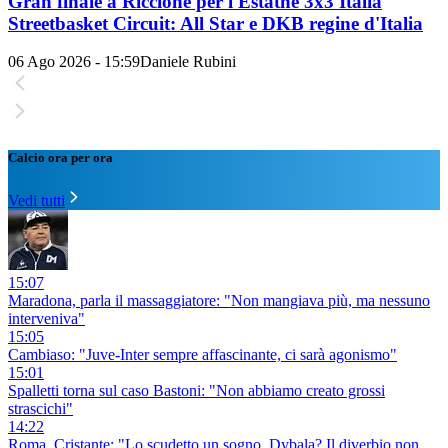
Gran finale a Riccione per l'Estathé 3x3 Italia
Streetbasket Circuit: All Star e DKB regine d'Italia
06 Ago 2026 - 15:59
Daniele Rubini
Calcio ora per ora
Vedi tutti
15:07
Maradona, parla il massaggiatore: "Non mangiava più, ma nessuno
interveniva"
15:05
Cambiaso: "Juve-Inter sempre affascinante, ci sarà agonismo"
15:01
Spalletti torna sul caso Bastoni: "Non abbiamo creato grossi
strascichi"
14:22
Roma, Cristante: "Lo scudetto un sogno. Dybala? Il diverbio non