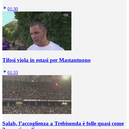
01:30
Tifosi viola in estasi per Mastantuono
01:33
Salah, l’accoglienza a Trebisonda è folle quasi come