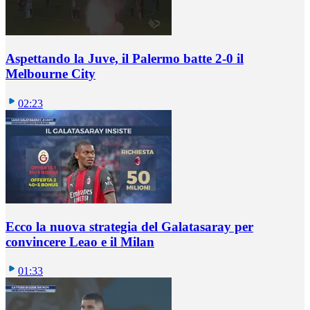
Aspettando la Juve, il Palermo batte 2-0 il
Melbourne City
02:23
Ecco la nuova strategia del Galatasaray per
convincere Leao e il Milan
01:33