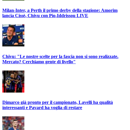
Milan-Inter, a Perth il primo derby della stagione: Amorim
lancia Cissè, Chivu con Pio-Iddrissou LIVE
Chivu: "Le nostre scelte per la fascia non si sono realizzate.
Mercato? Cerchiamo gente di livello"
Dimarco già pronto per il campionato, Lavelli ha qualità
interessanti e Pavard ha voglia di restare