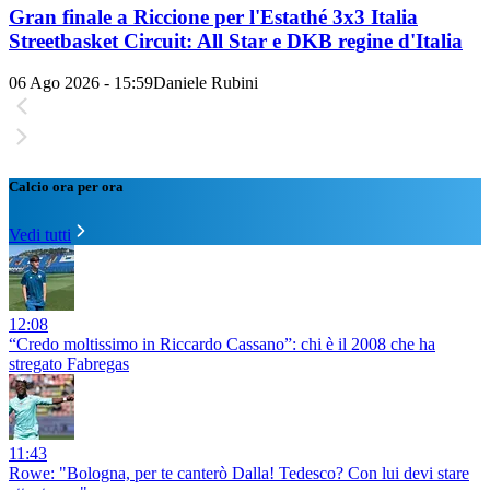
Gran finale a Riccione per l'Estathé 3x3 Italia
Streetbasket Circuit: All Star e DKB regine d'Italia
06 Ago 2026 - 15:59
Daniele Rubini
Calcio ora per ora
Vedi tutti
12:08
“Credo moltissimo in Riccardo Cassano”: chi è il 2008 che ha
stregato Fabregas
11:43
Rowe: "Bologna, per te canterò Dalla! Tedesco? Con lui devi stare