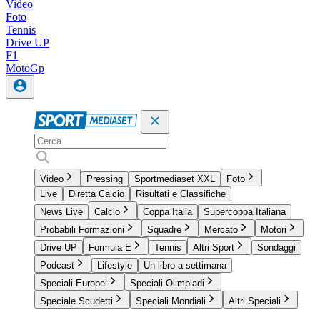
Video
Foto
Tennis
Drive UP
F1
MotoGp
Video
Pressing
Sportmediaset XXL
Foto
Live
Diretta Calcio
Risultati e Classifiche
News Live
Calcio
Coppa Italia
Supercoppa Italiana
Probabili Formazioni
Squadre
Mercato
Motori
Drive UP
Formula E
Tennis
Altri Sport
Sondaggi
Podcast
Lifestyle
Un libro a settimana
Speciali Europei
Speciali Olimpiadi
Speciale Scudetti
Speciali Mondiali
Altri Speciali