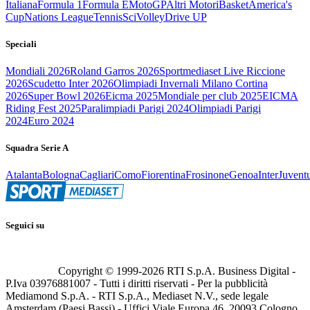
Italiana
Formula 1
Formula E
MotoGP
Altri Motori
Basket
America's
Cup
Nations League
Tennis
Sci
Volley
Drive UP
Speciali
Mondiali 2026
Roland Garros 2026
Sportmediaset Live Riccione
2026
Scudetto Inter 2026
Olimpiadi Invernali Milano Cortina
2026
Super Bowl 2026
Eicma 2025
Mondiale per club 2025
EICMA
Riding Fest 2025
Paralimpiadi Parigi 2024
Olimpiadi Parigi
2024
Euro 2024
Squadra Serie A
Atalanta
Bologna
Cagliari
Como
Fiorentina
Frosinone
Genoa
Inter
Juvent
Seguici su
Copyright © 1999-
2026
RTI S.p.A. Business Digital -
P.Iva 03976881007 - Tutti i diritti riservati - Per la pubblicità
Mediamond S.p.A. - RTI S.p.A., Mediaset N.V., sede legale
Amsterdam (Paesi Bassi) - Uffici Viale Europa 46, 20093 Cologno