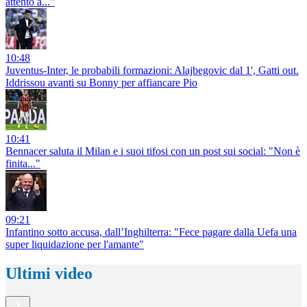
attento a..."
10:48
Juventus-Inter, le probabili formazioni: Alajbegovic dal 1', Gatti out.
Iddrissou avanti su Bonny per affiancare Pio
10:41
Bennacer saluta il Milan e i suoi tifosi con un post sui social: "Non è
finita..."
09:21
Infantino sotto accusa, dall’Inghilterra: "Fece pagare dalla Uefa una
super liquidazione per l'amante"
Ultimi video