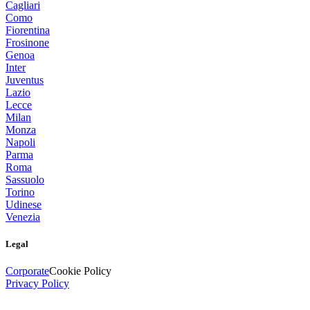
Cagliari
Como
Fiorentina
Frosinone
Genoa
Inter
Juventus
Lazio
Lecce
Milan
Monza
Napoli
Parma
Roma
Sassuolo
Torino
Udinese
Venezia
Legal
Corporate
Cookie Policy
Privacy Policy