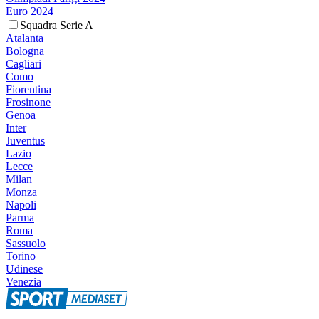
Euro 2024
Squadra Serie A
Atalanta
Bologna
Cagliari
Como
Fiorentina
Frosinone
Genoa
Inter
Juventus
Lazio
Lecce
Milan
Monza
Napoli
Parma
Roma
Sassuolo
Torino
Udinese
Venezia