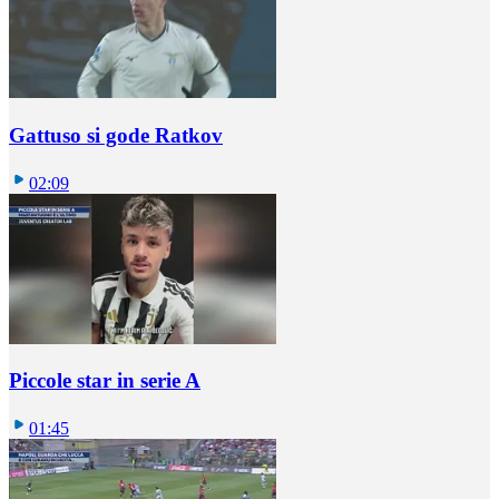
Gattuso si gode Ratkov
02:09
Piccole star in serie A
01:45