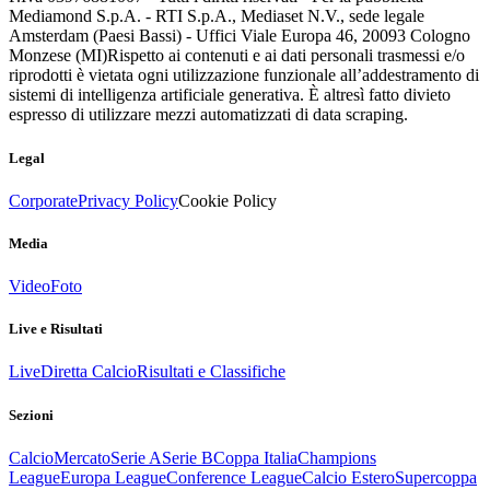
Mediamond S.p.A. - RTI S.p.A., Mediaset N.V., sede legale
Amsterdam (Paesi Bassi) - Uffici Viale Europa 46, 20093 Cologno
Monzese (MI)
Rispetto ai contenuti e ai dati personali trasmessi e/o
riprodotti è vietata ogni utilizzazione funzionale all’addestramento di
sistemi di intelligenza artificiale generativa. È altresì fatto divieto
espresso di utilizzare mezzi automatizzati di data scraping.
Legal
Corporate
Privacy Policy
Cookie Policy
Media
Video
Foto
Live e Risultati
Live
Diretta Calcio
Risultati e Classifiche
Sezioni
Calcio
Mercato
Serie A
Serie B
Coppa Italia
Champions
League
Europa League
Conference League
Calcio Estero
Supercoppa