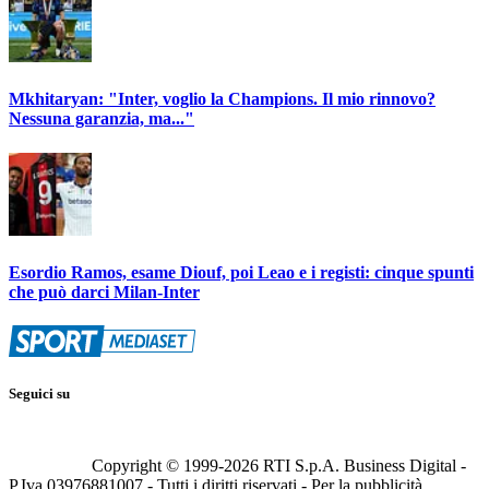
Mkhitaryan: "Inter, voglio la Champions. Il mio rinnovo?
Nessuna garanzia, ma..."
Esordio Ramos, esame Diouf, poi Leao e i registi: cinque spunti
che può darci Milan-Inter
Seguici su
Copyright © 1999-
2026
RTI S.p.A. Business Digital -
P.Iva 03976881007 - Tutti i diritti riservati - Per la pubblicità