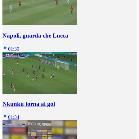
Napoli, guarda che Lucca
01:30
Nkunku torna al gol
01:34