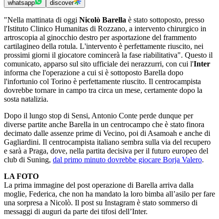
whatsapp
discover
"Nella mattinata di oggi
Nicolò Barella
è stato sottoposto, presso
l'Istituto Clinico Humanitas di Rozzano, a intervento chirurgico in
artroscopia al ginocchio destro per asportazione del frammento
cartilagineo della rotula. L'intervento è perfettamente riuscito, nei
prossimi giorni il giocatore comincerà la fase riabilitativa". Questo il
comunicato, apparso sul sito ufficiale dei nerazzurri, con cui l'
Inter
informa che l'operazione a cui si è sottoposto Barella dopo
l'infortunio col Torino è perfettamente riuscito. Il centrocampista
dovrebbe tornare in campo tra circa un mese, certamente dopo la
sosta natalizia.
Dopo il lungo stop di Sensi, Antonio Conte perde dunque per
diverse partite anche Barella in un centrocampo che è stato finora
decimato dalle assenze prime di Vecino, poi di Asamoah e anche di
Gagliardini. Il centrocampista italiano sembra sulla via del recupero
e sarà a Praga, dove, nella partita decisiva per il futuro europeo del
club di Suning,
dal primo minuto dovrebbe giocare Borja Valero
.
LA FOTO
La prima immagine del post operazione di Barella arriva dalla
moglie, Federica, che non ha mandato la loro bimba all’asilo per fare
una sorpresa a Nicolò. Il post su Instagram è stato sommerso di
messaggi di auguri da parte dei tifosi dell’Inter.