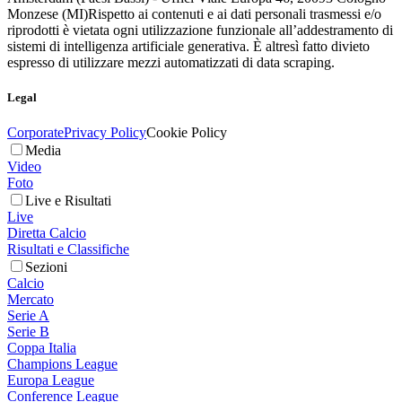
Monzese (MI)
Rispetto ai contenuti e ai dati personali trasmessi e/o
riprodotti è vietata ogni utilizzazione funzionale all’addestramento di
sistemi di intelligenza artificiale generativa. È altresì fatto divieto
espresso di utilizzare mezzi automatizzati di data scraping.
Legal
Corporate
Privacy Policy
Cookie Policy
Media
Video
Foto
Live e Risultati
Live
Diretta Calcio
Risultati e Classifiche
Sezioni
Calcio
Mercato
Serie A
Serie B
Coppa Italia
Champions League
Europa League
Conference League