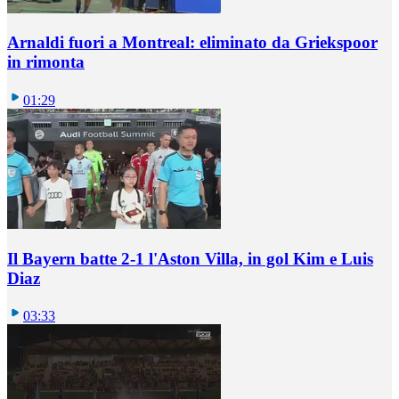
Arnaldi fuori a Montreal: eliminato da Griekspoor
in rimonta
01:29
Il Bayern batte 2-1 l'Aston Villa, in gol Kim e Luis
Diaz
03:33