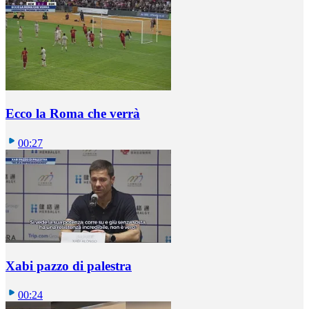
Ecco la Roma che verrà
00:27
Xabi pazzo di palestra
00:24