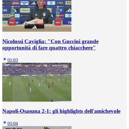
Nicolussi Caviglia: "Con Guccini grande
opportunità di fare quattro chiacchere"
01:03
Napoli-Osasuna 2-1: gli highlights dell'amichevole
01:04