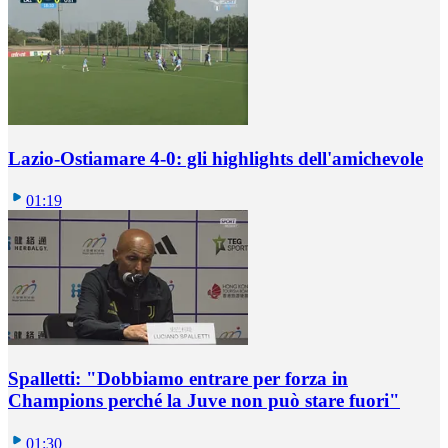
Lazio-Ostiamare 4-0: gli highlights dell'amichevole
01:19
Spalletti: "Dobbiamo entrare per forza in
Champions perché la Juve non può stare fuori"
01:30