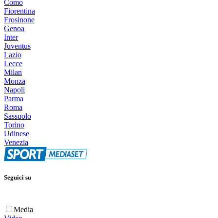
Como
Fiorentina
Frosinone
Genoa
Inter
Juventus
Lazio
Lecce
Milan
Monza
Napoli
Parma
Roma
Sassuolo
Torino
Udinese
Venezia
Seguici su
Media