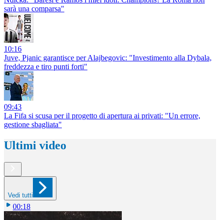
sarà una comparsa"
10:16
Juve, Pjanic garantisce per Alajbegovic: "Investimento alla Dybala,
freddezza e tiro punti forti"
09:43
La Fifa si scusa per il progetto di apertura ai privati: "Un errore,
gestione sbagliata"
Ultimi video
Vedi tutti
00:18