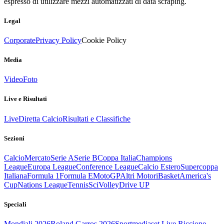
espresso di utilizzare mezzi automatizzati di data scraping.
Legal
Corporate
Privacy Policy
Cookie Policy
Media
Video
Foto
Live e Risultati
Live
Diretta Calcio
Risultati e Classifiche
Sezioni
Calcio
Mercato
Serie A
Serie B
Coppa Italia
Champions
League
Europa League
Conference League
Calcio Estero
Supercoppa
Italiana
Formula 1
Formula E
MotoGP
Altri Motori
Basket
America's
Cup
Nations League
Tennis
Sci
Volley
Drive UP
Speciali
Mondiali 2026
Roland Garros 2026
Sportmediaset Live Riccione