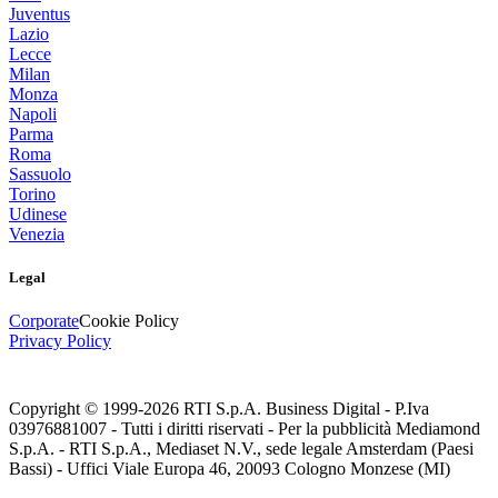
Juventus
Lazio
Lecce
Milan
Monza
Napoli
Parma
Roma
Sassuolo
Torino
Udinese
Venezia
Legal
Corporate
Cookie Policy
Privacy Policy
Copyright © 1999-
2026
RTI S.p.A. Business Digital - P.Iva
03976881007 - Tutti i diritti riservati - Per la pubblicità Mediamond
S.p.A. - RTI S.p.A., Mediaset N.V., sede legale Amsterdam (Paesi
Bassi) - Uffici Viale Europa 46, 20093 Cologno Monzese (MI)