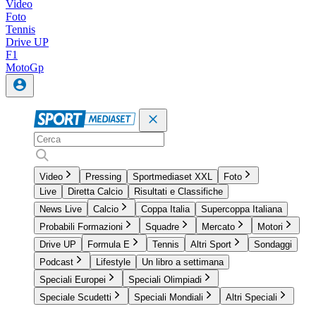
Video
Foto
Tennis
Drive UP
F1
MotoGp
Video
Pressing
Sportmediaset XXL
Foto
Live
Diretta Calcio
Risultati e Classifiche
News Live
Calcio
Coppa Italia
Supercoppa Italiana
Probabili Formazioni
Squadre
Mercato
Motori
Drive UP
Formula E
Tennis
Altri Sport
Sondaggi
Podcast
Lifestyle
Un libro a settimana
Speciali Europei
Speciali Olimpiadi
Speciale Scudetti
Speciali Mondiali
Altri Speciali