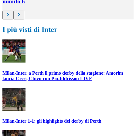
minuto 6
I più visti di Inter
Milan-Inter, a Perth il primo derby della stagione: Amorim
lancia Cissè, Chivu con Pio-Iddrissou LIVE
Milan-Inter 1-1: gli highlights del derby di Perth