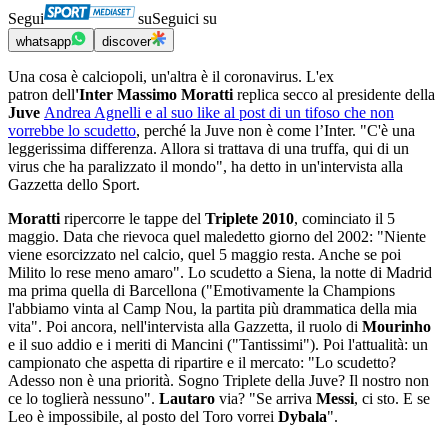
Segui
su
Seguici su
whatsapp
discover
Una cosa è calciopoli, un'altra è il coronavirus. L'ex
patron dell
'Inter Massimo Moratti
replica secco al presidente della
Juve
Andrea Agnelli e al suo like al post di un tifoso che non
vorrebbe lo scudetto
, perché la Juve non è come l’Inter. "C'è una
leggerissima differenza. Allora si trattava di una truffa, qui di un
virus che ha paralizzato il mondo", ha detto in un'intervista alla
Gazzetta dello Sport.
Moratti
ripercorre le tappe del
Triplete 2010
, cominciato il 5
maggio. Data che rievoca quel maledetto giorno del 2002: "Niente
viene esorcizzato nel calcio, quel 5 maggio resta. Anche se poi
Milito lo rese meno amaro". Lo scudetto a Siena, la notte di Madrid
ma prima quella di Barcellona ("Emotivamente la Champions
l'abbiamo vinta al Camp Nou, la partita più drammatica della mia
vita". Poi ancora, nell'intervista alla Gazzetta, il ruolo di
Mourinho
e il suo addio e i meriti di Mancini ("Tantissimi"). Poi l'attualità: un
campionato che aspetta di ripartire e il mercato: "Lo scudetto?
Adesso non è una priorità. Sogno Triplete della Juve? Il nostro non
ce lo toglierà nessuno".
Lautaro
via? "Se arriva
Messi
, ci sto. E se
Leo è impossibile, al posto del Toro vorrei
Dybala
".