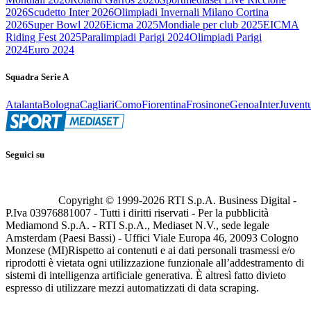
2026
Scudetto Inter 2026
Olimpiadi Invernali Milano Cortina
2026
Super Bowl 2026
Eicma 2025
Mondiale per club 2025
EICMA
Riding Fest 2025
Paralimpiadi Parigi 2024
Olimpiadi Parigi
2024
Euro 2024
Squadra Serie A
Atalanta
Bologna
Cagliari
Como
Fiorentina
Frosinone
Genoa
Inter
Juvent
Seguici su
Copyright © 1999-
2026
RTI S.p.A. Business Digital -
P.Iva 03976881007 - Tutti i diritti riservati - Per la pubblicità
Mediamond S.p.A. - RTI S.p.A., Mediaset N.V., sede legale
Amsterdam (Paesi Bassi) - Uffici Viale Europa 46, 20093 Cologno
Monzese (MI)
Rispetto ai contenuti e ai dati personali trasmessi e/o
riprodotti è vietata ogni utilizzazione funzionale all’addestramento di
sistemi di intelligenza artificiale generativa. È altresì fatto divieto
espresso di utilizzare mezzi automatizzati di data scraping.