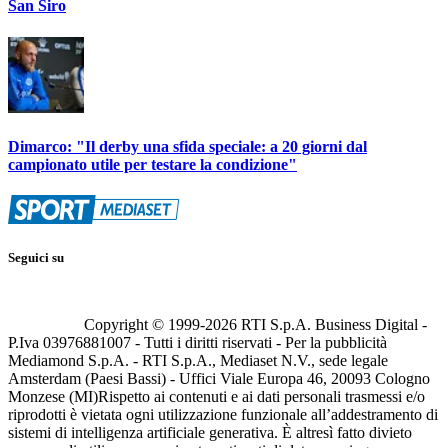
San Siro
Dimarco: "Il derby una sfida speciale: a 20 giorni dal
campionato utile per testare la condizione"
Seguici su
Copyright © 1999-
2026
RTI S.p.A. Business Digital -
P.Iva 03976881007 - Tutti i diritti riservati - Per la pubblicità
Mediamond S.p.A. - RTI S.p.A., Mediaset N.V., sede legale
Amsterdam (Paesi Bassi) - Uffici Viale Europa 46, 20093 Cologno
Monzese (MI)
Rispetto ai contenuti e ai dati personali trasmessi e/o
riprodotti è vietata ogni utilizzazione funzionale all’addestramento di
sistemi di intelligenza artificiale generativa. È altresì fatto divieto