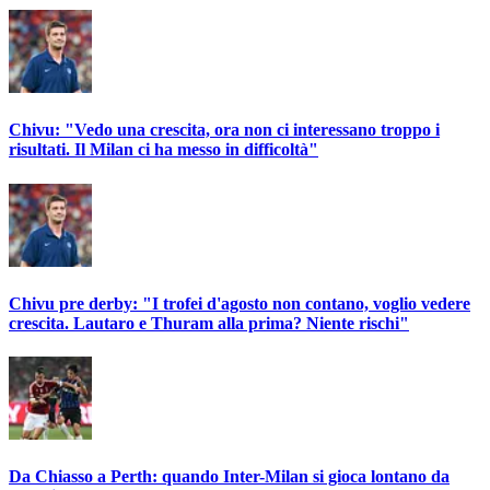
Chivu: "Vedo una crescita, ora non ci interessano troppo i
risultati. Il Milan ci ha messo in difficoltà"
Chivu pre derby: "I trofei d'agosto non contano, voglio vedere
crescita. Lautaro e Thuram alla prima? Niente rischi"
Da Chiasso a Perth: quando Inter-Milan si gioca lontano da