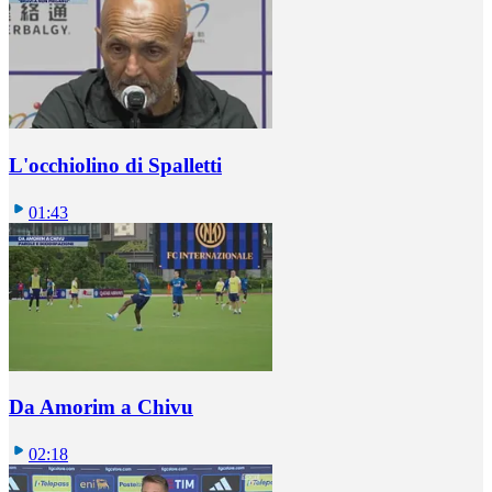
L'occhiolino di Spalletti
01:43
Da Amorim a Chivu
02:18