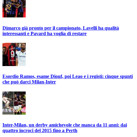
Dimarco già pronto per il campionato, Lavelli ha qualità
interessanti e Pavard ha voglia di restare
Esordio Ramos, esame Diouf, poi Leao e i registi: cinque spunti
che può darci Milan-Inter
Inter-Milan, un derby amichevole che manca da 11 anni: dai
quattro incroci del 2015 fino a Perth