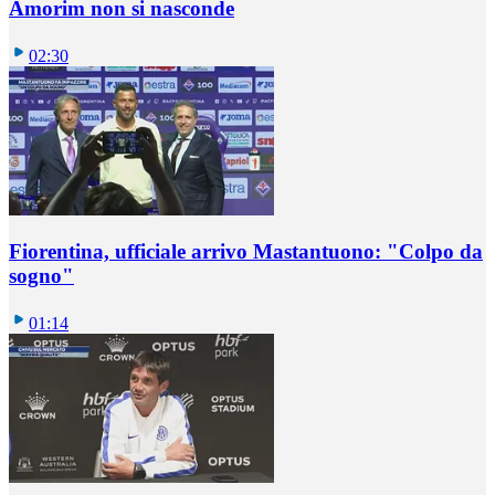
Amorim non si nasconde
02:30
Fiorentina, ufficiale arrivo Mastantuono: "Colpo da
sogno"
01:14