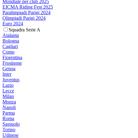
Mondiale per club 2025
EICMA Riding Fest 2025
Paralimpiadi Parigi 2024
Olimpiadi Parigi 2024
Euro 2024
Squadra Serie A
Atalanta
Bologna
Cagliari
Como
Fiorentina
Frosinone
Genoa
Inter
Juventus
Lazio
Lecce
Milan
Monza
Napoli
Parma
Roma
Sassuolo
Torino
Udinese