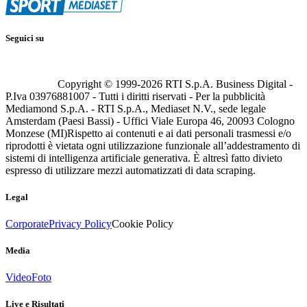
Seguici su
Copyright © 1999-
2026
RTI S.p.A. Business Digital -
P.Iva 03976881007 - Tutti i diritti riservati - Per la pubblicità
Mediamond S.p.A. - RTI S.p.A., Mediaset N.V., sede legale
Amsterdam (Paesi Bassi) - Uffici Viale Europa 46, 20093 Cologno
Monzese (MI)
Rispetto ai contenuti e ai dati personali trasmessi e/o
riprodotti è vietata ogni utilizzazione funzionale all’addestramento di
sistemi di intelligenza artificiale generativa. È altresì fatto divieto
espresso di utilizzare mezzi automatizzati di data scraping.
Legal
Corporate
Privacy Policy
Cookie Policy
Media
Video
Foto
Live e Risultati