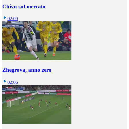
Chivu sul mercato
02:09
Zhegrova, anno zero
02:06