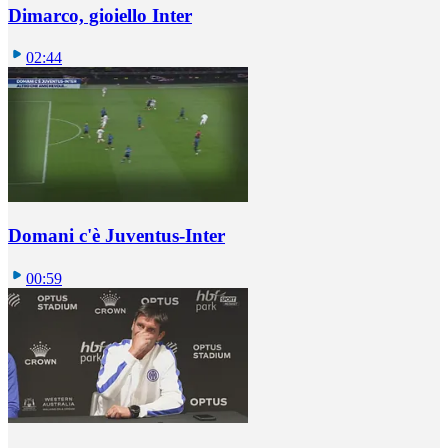
Dimarco, gioiello Inter
02:44
Domani c'è Juventus-Inter
00:59