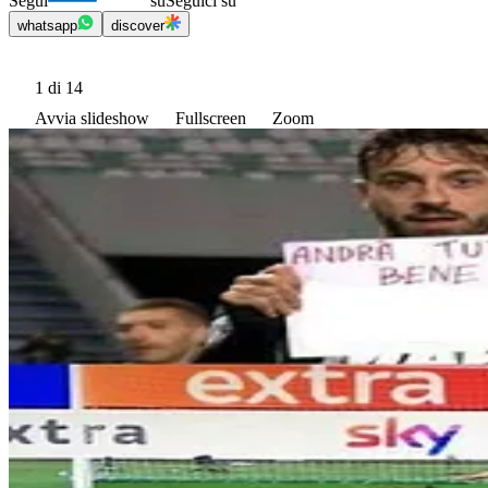
Segui
su
Seguici su
whatsapp
discover
1
di 14
Avvia slideshow
Fullscreen
Zoom