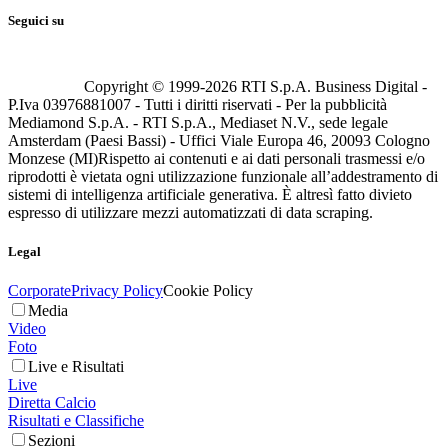
Seguici su
Copyright © 1999-
2026
RTI S.p.A. Business Digital -
P.Iva 03976881007 - Tutti i diritti riservati - Per la pubblicità
Mediamond S.p.A. - RTI S.p.A., Mediaset N.V., sede legale
Amsterdam (Paesi Bassi) - Uffici Viale Europa 46, 20093 Cologno
Monzese (MI)
Rispetto ai contenuti e ai dati personali trasmessi e/o
riprodotti è vietata ogni utilizzazione funzionale all’addestramento di
sistemi di intelligenza artificiale generativa. È altresì fatto divieto
espresso di utilizzare mezzi automatizzati di data scraping.
Legal
Corporate
Privacy Policy
Cookie Policy
Media
Video
Foto
Live e Risultati
Live
Diretta Calcio
Risultati e Classifiche
Sezioni