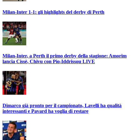
Milan-Inter 1-1: gli highlights del derby di Perth
Milan-Inter, a Perth il primo derby della stagione: Amorim
lancia Cissè, Chivu con Pio-Iddrissou LIVE
Dimarco già pronto per il campionato, Lavelli ha qualità
interessanti e Pavard ha voglia di restare