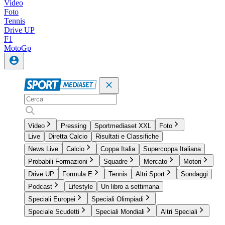
Video
Foto
Tennis
Drive UP
F1
MotoGp
Video
Pressing
Sportmediaset XXL
Foto
Live
Diretta Calcio
Risultati e Classifiche
News Live
Calcio
Coppa Italia
Supercoppa Italiana
Probabili Formazioni
Squadre
Mercato
Motori
Drive UP
Formula E
Tennis
Altri Sport
Sondaggi
Podcast
Lifestyle
Un libro a settimana
Speciali Europei
Speciali Olimpiadi
Speciale Scudetti
Speciali Mondiali
Altri Speciali