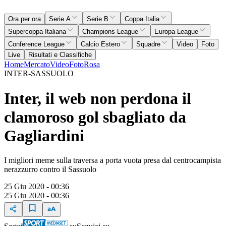
Ora per ora
Serie A
Serie B
Coppa Italia
Supercoppa Italiana
Champions League
Europa League
Conference League
Calcio Estero
Squadre
Video
Foto
Live
Risultati e Classifiche
Home
Mercato
Video
Foto
Rosa
INTER-SASSUOLO
Inter, il web non perdona il
clamoroso gol sbagliato da
Gagliardini
I migliori meme sulla traversa a porta vuota presa dal centrocampista
nerazzurro contro il Sassuolo
25 Giu 2020 - 00:36
25 Giu 2020 - 00:36