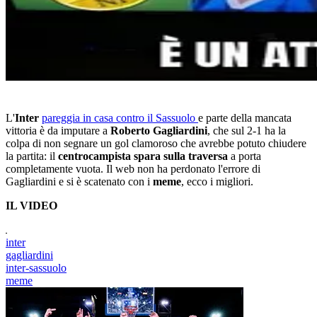
L'
Inter
pareggia in casa contro il Sassuolo
e parte della mancata
vittoria è da imputare a
Roberto Gagliardini
, che sul 2-1 ha la
colpa di non segnare un gol clamoroso che avrebbe potuto chiudere
la partita: il
centrocampista spara sulla traversa
a porta
completamente vuota. Il web non ha perdonato l'errore di
Gagliardini e si è scatenato con i
meme
, ecco i migliori.
IL VIDEO
inter
gagliardini
inter-sassuolo
meme