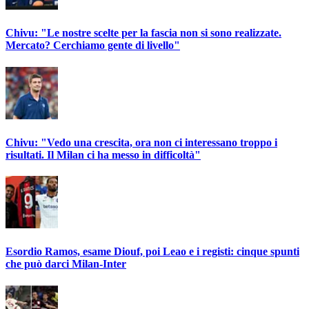
Chivu: "Le nostre scelte per la fascia non si sono realizzate.
Mercato? Cerchiamo gente di livello"
Chivu: "Vedo una crescita, ora non ci interessano troppo i
risultati. Il Milan ci ha messo in difficoltà"
Esordio Ramos, esame Diouf, poi Leao e i registi: cinque spunti
che può darci Milan-Inter