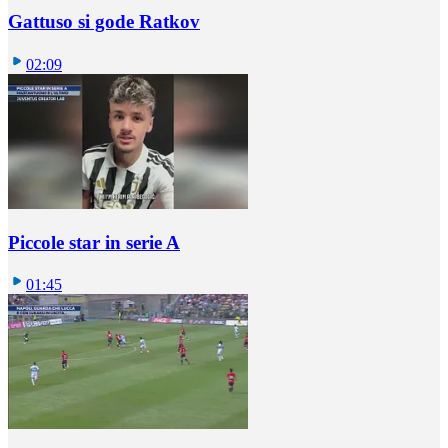
Gattuso si gode Ratkov
02:09
Piccole star in serie A
01:45