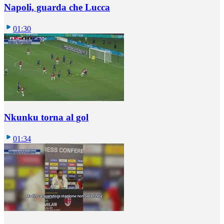
Napoli, guarda che Lucca
01:30
Nkunku torna al gol
01:34