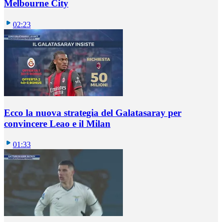
Melbourne City
02:23
Ecco la nuova strategia del Galatasaray per
convincere Leao e il Milan
01:33