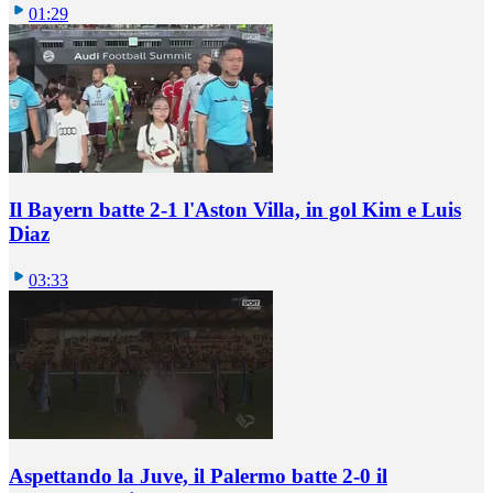
01:29
Il Bayern batte 2-1 l'Aston Villa, in gol Kim e Luis
Diaz
03:33
Aspettando la Juve, il Palermo batte 2-0 il