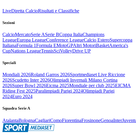
Live
Diretta Calcio
Risultati e Classifiche
Sezioni
Calcio
Mercato
Serie A
Serie B
Coppa Italia
Champions
League
Europa League
Conference League
Calcio Estero
Supercoppa
Italiana
Formula 1
Formula E
MotoGP
Altri Motori
Basket
America's
Cup
Nations League
Tennis
Sci
Volley
Drive UP
Speciali
Mondiali 2026
Roland Garros 2026
Sportmediaset Live Riccione
2026
Scudetto Inter 2026
Olimpiadi Invernali Milano Cortina
2026
Super Bowl 2026
Eicma 2025
Mondiale per club 2025
EICMA
Riding Fest 2025
Paralimpiadi Parigi 2024
Olimpiadi Parigi
2024
Euro 2024
Squadra Serie A
Atalanta
Bologna
Cagliari
Como
Fiorentina
Frosinone
Genoa
Inter
Juvent