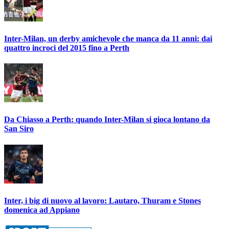
Inter-Milan, un derby amichevole che manca da 11 anni: dai
quattro incroci del 2015 fino a Perth
Da Chiasso a Perth: quando Inter-Milan si gioca lontano da
San Siro
Inter, i big di nuovo al lavoro: Lautaro, Thuram e Stones
domenica ad Appiano