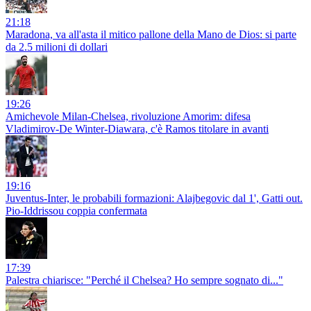
21:18
Maradona, va all'asta il mitico pallone della Mano de Dios: si parte
da 2.5 milioni di dollari
19:26
Amichevole Milan-Chelsea, rivoluzione Amorim: difesa
Vladimirov-De Winter-Diawara, c'è Ramos titolare in avanti
19:16
Juventus-Inter, le probabili formazioni: Alajbegovic dal 1', Gatti out.
Pio-Iddrissou coppia confermata
17:39
Palestra chiarisce: "Perché il Chelsea? Ho sempre sognato di..."