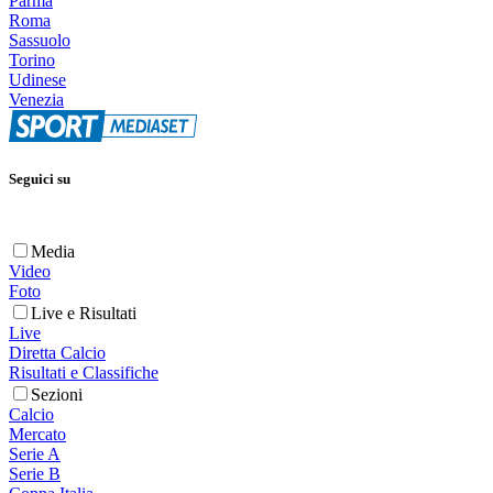
Parma
Roma
Sassuolo
Torino
Udinese
Venezia
Seguici su
Media
Video
Foto
Live e Risultati
Live
Diretta Calcio
Risultati e Classifiche
Sezioni
Calcio
Mercato
Serie A
Serie B