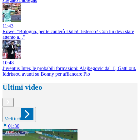
stregato Fabregas
11:43
Rowe: "Bologna, per te canterò Dalla! Tedesco? Con lui devi stare
attento a..."
10:48
Juventus-Inter, le probabili formazioni: Alajbegovic dal 1', Gatti out.
Iddrissou avanti su Bonny per affiancare Pio
Ultimi video
Vedi tutti
01:30