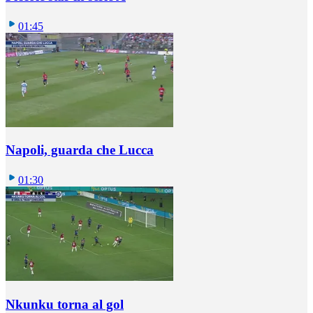
01:45
Napoli, guarda che Lucca
01:30
Nkunku torna al gol