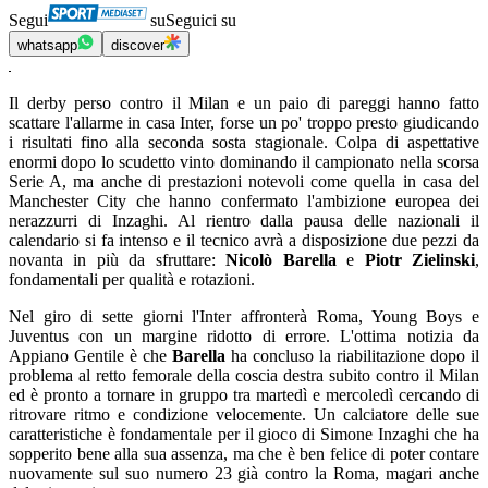
Segui
su
Seguici su
whatsapp
discover
Il derby perso contro il Milan e un paio di pareggi hanno fatto
scattare l'allarme in casa Inter, forse un po' troppo presto giudicando
i risultati fino alla seconda sosta stagionale. Colpa di aspettative
enormi dopo lo scudetto vinto dominando il campionato nella scorsa
Serie A, ma anche di prestazioni notevoli come quella in casa del
Manchester City che hanno confermato l'ambizione europea dei
nerazzurri di Inzaghi. Al rientro dalla pausa delle nazionali il
calendario si fa intenso e il tecnico avrà a disposizione due pezzi da
novanta in più da sfruttare:
Nicolò Barella
e
Piotr Zielinski
,
fondamentali per qualità e rotazioni.
Nel giro di sette giorni l'Inter affronterà Roma, Young Boys e
Juventus con un margine ridotto di errore. L'ottima notizia da
Appiano Gentile è che
Barella
ha concluso la riabilitazione dopo il
problema al retto femorale della coscia destra subito contro il Milan
ed è pronto a tornare in gruppo tra martedì e mercoledì cercando di
ritrovare ritmo e condizione velocemente. Un calciatore delle sue
caratteristiche è fondamentale per il gioco di Simone Inzaghi che ha
sopperito bene alla sua assenza, ma che è ben felice di poter contare
nuovamente sul suo numero 23 già contro la Roma, magari anche