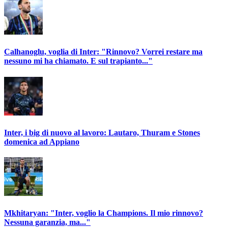
Calhanoglu, voglia di Inter: "Rinnovo? Vorrei restare ma
nessuno mi ha chiamato. E sul trapianto..."
Inter, i big di nuovo al lavoro: Lautaro, Thuram e Stones
domenica ad Appiano
Mkhitaryan: "Inter, voglio la Champions. Il mio rinnovo?
Nessuna garanzia, ma..."