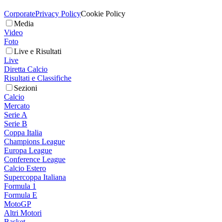
Corporate
Privacy Policy
Cookie Policy
Media
Video
Foto
Live e Risultati
Live
Diretta Calcio
Risultati e Classifiche
Sezioni
Calcio
Mercato
Serie A
Serie B
Coppa Italia
Champions League
Europa League
Conference League
Calcio Estero
Supercoppa Italiana
Formula 1
Formula E
MotoGP
Altri Motori
Basket