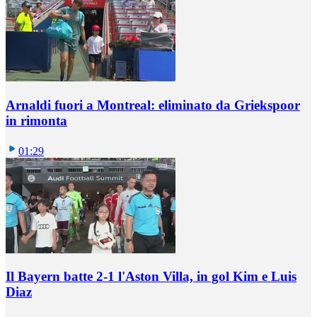
Arnaldi fuori a Montreal: eliminato da Griekspoor
in rimonta
01:29
Il Bayern batte 2-1 l'Aston Villa, in gol Kim e Luis
Diaz