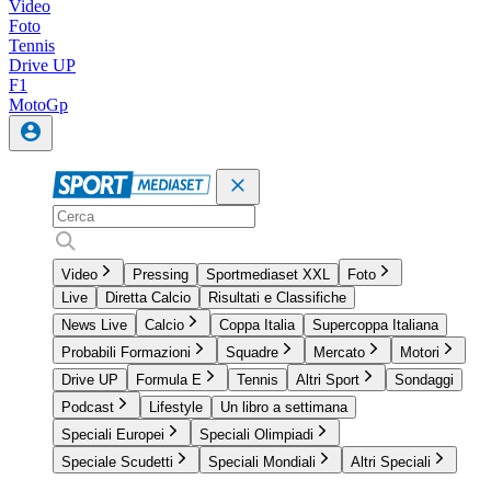
Video
Foto
Tennis
Drive UP
F1
MotoGp
Video
Pressing
Sportmediaset XXL
Foto
Live
Diretta Calcio
Risultati e Classifiche
News Live
Calcio
Coppa Italia
Supercoppa Italiana
Probabili Formazioni
Squadre
Mercato
Motori
Drive UP
Formula E
Tennis
Altri Sport
Sondaggi
Podcast
Lifestyle
Un libro a settimana
Speciali Europei
Speciali Olimpiadi
Speciale Scudetti
Speciali Mondiali
Altri Speciali