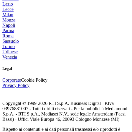
Lazio
Lecce
Milan
Monza
Napoli
Parma
Roma
Sassuolo
Torino
Udinese
Venezia
Legal
Corporate
Cookie Policy
Privacy Policy
Copyright © 1999-
2026
RTI S.p.A. Business Digital - P.Iva
03976881007 - Tutti i diritti riservati - Per la pubblicità Mediamond
S.p.A. - RTI S.p.A., Mediaset N.V., sede legale Amsterdam (Paesi
Bassi) - Uffici Viale Europa 46, 20093 Cologno Monzese (MI)
Rispetto ai contenuti e ai dati personali trasmessi e/o riprodotti è