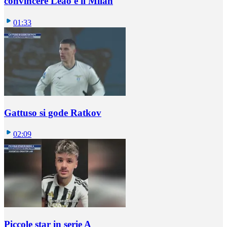
convincere Leao e il Milan
01:33
Gattuso si gode Ratkov
02:09
Piccole star in serie A