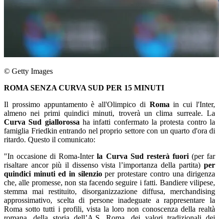
© Getty Images
ROMA SENZA CURVA SUD PER 15 MINUTI
Il prossimo appuntamento è all'Olimpico di
Roma
in cui l'Inter,
almeno nei primi quindici minuti, troverà un clima surreale. La
Curva Sud giallorossa
ha infatti confermato la protesta contro la
famiglia Friedkin entrando nel proprio settore con un quarto d'ora di
ritardo. Questo il comunicato:
"In occasione di Roma-Inter
la Curva Sud resterà fuori
(per far
risaltare ancor più il dissenso vista l’importanza della partita)
per
quindici minuti ed in silenzio
per protestare contro una dirigenza
che, alle promesse, non sta facendo seguire i fatti. Bandiere vilipese,
stemma mai restituito, disorganizzazione diffusa, merchandising
approssimativo, scelta di persone inadeguate a rappresentare la
Roma sotto tutti i profili, vista la loro non conoscenza della realtà
romana, della storia dell’A.S. Roma, dei valori tradizionali dei