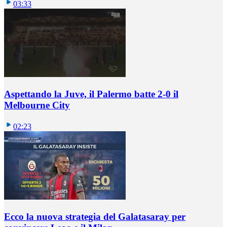
03:33
Aspettando la Juve, il Palermo batte 2-0 il
Melbourne City
02:23
Ecco la nuova strategia del Galatasaray per