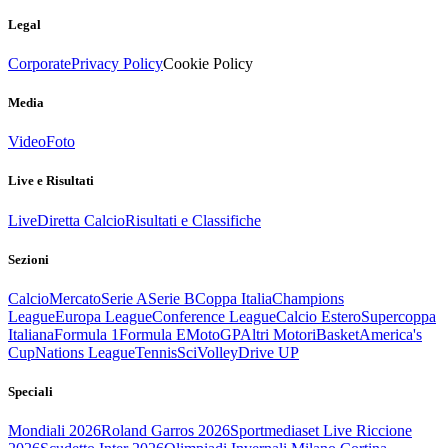
Legal
Corporate
Privacy Policy
Cookie Policy
Media
Video
Foto
Live e Risultati
Live
Diretta Calcio
Risultati e Classifiche
Sezioni
Calcio
Mercato
Serie A
Serie B
Coppa Italia
Champions
League
Europa League
Conference League
Calcio Estero
Supercoppa
Italiana
Formula 1
Formula E
MotoGP
Altri Motori
Basket
America's
Cup
Nations League
Tennis
Sci
Volley
Drive UP
Speciali
Mondiali 2026
Roland Garros 2026
Sportmediaset Live Riccione