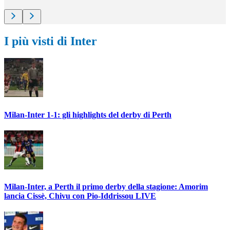
I più visti di Inter
Milan-Inter 1-1: gli highlights del derby di Perth
Milan-Inter, a Perth il primo derby della stagione: Amorim
lancia Cissè, Chivu con Pio-Iddrissou LIVE