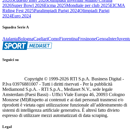
2026
Scudetto Inter 2026
Olimpiadi Invernali Milano Cortina
2026
Super Bowl 2026
Eicma 2025
Mondiale per club 2025
EICMA
Riding Fest 2025
Paralimpiadi Parigi 2024
Olimpiadi Parigi
2024
Euro 2024
Squadra Serie A
Atalanta
Bologna
Cagliari
Como
Fiorentina
Frosinone
Genoa
Inter
Juvent
Seguici su
Copyright © 1999-
2026
RTI S.p.A. Business Digital -
P.Iva 03976881007 - Tutti i diritti riservati - Per la pubblicità
Mediamond S.p.A. - RTI S.p.A., Mediaset N.V., sede legale
Amsterdam (Paesi Bassi) - Uffici Viale Europa 46, 20093 Cologno
Monzese (MI)
Rispetto ai contenuti e ai dati personali trasmessi e/o
riprodotti è vietata ogni utilizzazione funzionale all’addestramento di
sistemi di intelligenza artificiale generativa. È altresì fatto divieto
espresso di utilizzare mezzi automatizzati di data scraping.
Legal