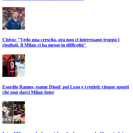
Chivu: "Vedo una crescita, ora non ci interessano troppo i
risultati. Il Milan ci ha messo in difficoltà"
Esordio Ramos, esame Diouf, poi Leao e i registi: cinque spunti
che può darci Milan-Inter