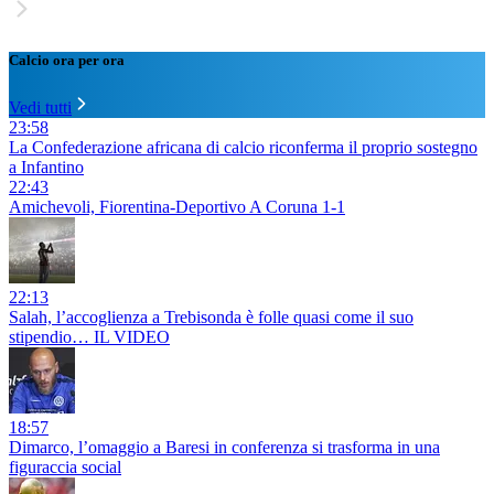
Calcio ora per ora
Vedi tutti
23:58
La Confederazione africana di calcio riconferma il proprio sostegno
a Infantino
22:43
Amichevoli, Fiorentina-Deportivo A Coruna 1-1
22:13
Salah, l’accoglienza a Trebisonda è folle quasi come il suo
stipendio… IL VIDEO
18:57
Dimarco, l’omaggio a Baresi in conferenza si trasforma in una
figuraccia social