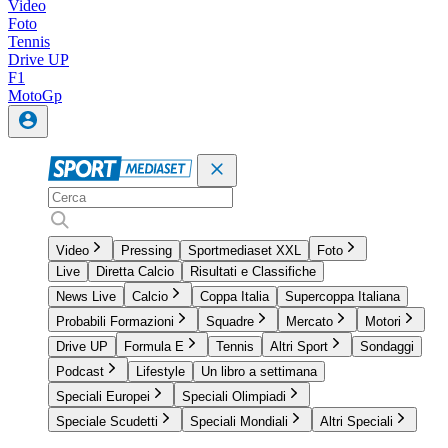
Video
Foto
Tennis
Drive UP
F1
MotoGp
Video
Pressing
Sportmediaset XXL
Foto
Live
Diretta Calcio
Risultati e Classifiche
News Live
Calcio
Coppa Italia
Supercoppa Italiana
Probabili Formazioni
Squadre
Mercato
Motori
Drive UP
Formula E
Tennis
Altri Sport
Sondaggi
Podcast
Lifestyle
Un libro a settimana
Speciali Europei
Speciali Olimpiadi
Speciale Scudetti
Speciali Mondiali
Altri Speciali