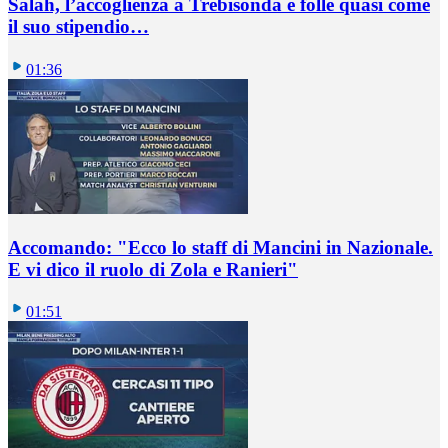
Salah, l’accoglienza a Trebisonda è folle quasi come
il suo stipendio…
01:36
Accomando: "Ecco lo staff di Mancini in Nazionale.
E vi dico il ruolo di Zola e Ranieri"
01:51