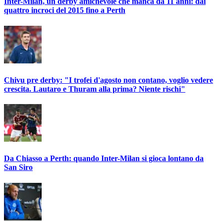
Inter-Milan, un derby amichevole che manca da 11 anni: dai
quattro incroci del 2015 fino a Perth
Chivu pre derby: "I trofei d'agosto non contano, voglio vedere
crescita. Lautaro e Thuram alla prima? Niente rischi"
Da Chiasso a Perth: quando Inter-Milan si gioca lontano da
San Siro