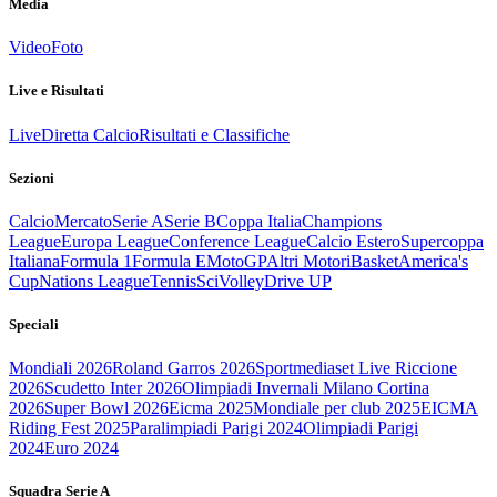
Media
Video
Foto
Live e Risultati
Live
Diretta Calcio
Risultati e Classifiche
Sezioni
Calcio
Mercato
Serie A
Serie B
Coppa Italia
Champions
League
Europa League
Conference League
Calcio Estero
Supercoppa
Italiana
Formula 1
Formula E
MotoGP
Altri Motori
Basket
America's
Cup
Nations League
Tennis
Sci
Volley
Drive UP
Speciali
Mondiali 2026
Roland Garros 2026
Sportmediaset Live Riccione
2026
Scudetto Inter 2026
Olimpiadi Invernali Milano Cortina
2026
Super Bowl 2026
Eicma 2025
Mondiale per club 2025
EICMA
Riding Fest 2025
Paralimpiadi Parigi 2024
Olimpiadi Parigi
2024
Euro 2024
Squadra Serie A