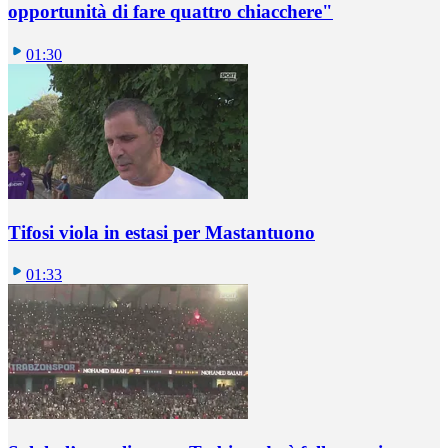
opportunità di fare quattro chiacchere"
01:30
Tifosi viola in estasi per Mastantuono
01:33