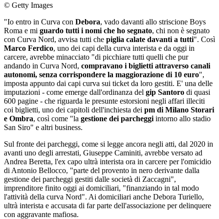
© Getty Images
"Io entro in Curva con
Debora
, vado davanti allo striscione Boys
Roma e mi
guardo tutti i nomi che ho segnato
, chi non è segnato
con Curva Nord, avvisa tutti che
piglia calate davanti a tutti
". Così
Marco Ferdico
, uno dei capi della curva interista e da oggi in
carcere, avrebbe minacciato "di picchiare tutti quelli che pur
andando in Curva Nord,
compravano i biglietti attraverso canali
autonomi, senza corrispondere la maggiorazione di 10 euro
",
imposta appunto dai capi curva sui ticket da loro gestiti. E' una delle
imputazioni - come emerge dall'ordinanza del
gip Santoro
di quasi
600 pagine - che riguarda le presunte estorsioni negli affari illeciti
coi biglietti, uno dei capitoli dell'inchiesta dei
pm di Milano Storari
e Ombra
, così come "la
gestione dei parcheggi
intorno allo stadio
San Siro" e altri business.
Sul fronte dei parcheggi, come si legge ancora negli atti, dal 2020 in
avanti uno degli arrestati, Giuseppe Caminiti, avrebbe versato ad
Andrea Beretta, l'ex capo ultrà interista ora in carcere per l'omicidio
di Antonio Bellocco, "parte del provento in nero derivante dalla
gestione dei parcheggi gestiti dalle società di Zaccagni",
imprenditore finito oggi ai domiciliari, "finanziando in tal modo
l'attività della curva Nord". Ai domiciliari anche Debora Turiello,
ultrà interista e accusata di far parte dell'associazione per delinquere
con aggravante mafiosa.