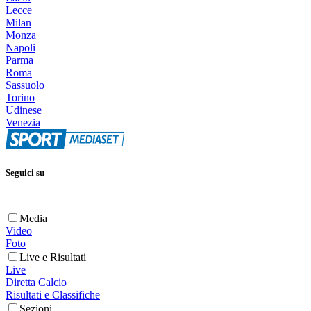
Lecce
Milan
Monza
Napoli
Parma
Roma
Sassuolo
Torino
Udinese
Venezia
Seguici su
Media
Video
Foto
Live e Risultati
Live
Diretta Calcio
Risultati e Classifiche
Sezioni