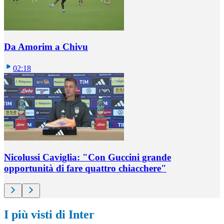
Da Amorim a Chivu
02:18
Nicolussi Caviglia: "Con Guccini grande
opportunità di fare quattro chiacchere"
I più visti di Inter