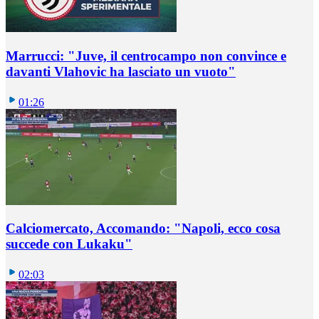
Marrucci: "Juve, il centrocampo non convince e
davanti Vlahovic ha lasciato un vuoto"
01:26
Calciomercato, Accomando: "Napoli, ecco cosa
succede con Lukaku"
02:03