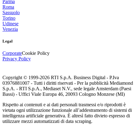
Parma
Roma
Sassuolo
Torino
Udinese
Venezia
Legal
Corporate
Cookie Policy
Privacy Policy
Copyright © 1999-
2026
RTI S.p.A. Business Digital - P.Iva
03976881007 - Tutti i diritti riservati - Per la pubblicità Mediamond
S.p.A. - RTI S.p.A., Mediaset N.V., sede legale Amsterdam (Paesi
Bassi) - Uffici Viale Europa 46, 20093 Cologno Monzese (MI)
Rispetto ai contenuti e ai dati personali trasmessi e/o riprodotti è
vietata ogni utilizzazione funzionale all’addestramento di sistemi di
intelligenza artificiale generativa. È altresì fatto divieto espresso di
utilizzare mezzi automatizzati di data scraping.