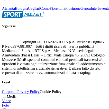
Atalanta
Bologna
Cagliari
Como
Fiorentina
Frosinone
Genoa
Inter
Juvent
Seguici su
Copyright © 1999-
2026
RTI S.p.A. Business Digital -
P.Iva 03976881007 - Tutti i diritti riservati - Per la pubblicità
Mediamond S.p.A. - RTI S.p.A., Mediaset N.V., sede legale
Amsterdam (Paesi Bassi) - Uffici Viale Europa 46, 20093 Cologno
Monzese (MI)
Rispetto ai contenuti e ai dati personali trasmessi e/o
riprodotti è vietata ogni utilizzazione funzionale all’addestramento di
sistemi di intelligenza artificiale generativa. È altresì fatto divieto
espresso di utilizzare mezzi automatizzati di data scraping.
Legal
Corporate
Privacy Policy
Cookie Policy
Media
Video
Foto