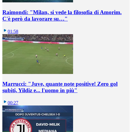
Raimondi: "Milan, si vede la filosofia di Amorim.
C'è però da lavorare su…"
01:58
Marrucci: "Juve, quante note positive! Zero gol
subiti, Yildiz e... l'uomo in più"
00:27