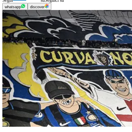
Segui
su
Seguici su
whatsapp
discover