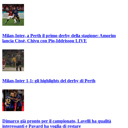
Milan-Inter, a Perth il primo derby della stagione: Amorim
lancia Cissè, Chivu con Pio-Iddrissou LIVE
Milan-Inter 1-1: gli highlights del derby di Perth
Dimarco già pronto per il campionato, Lavelli ha qualità
interessanti e Pavard ha voglia di restare