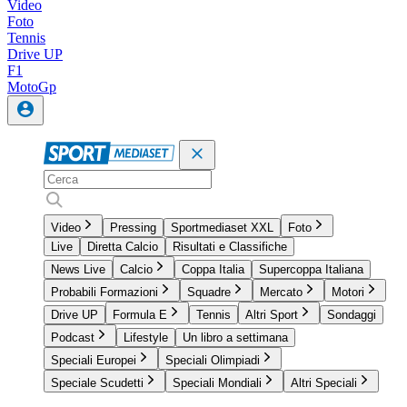
Video
Foto
Tennis
Drive UP
F1
MotoGp
Video
Pressing
Sportmediaset XXL
Foto
Live
Diretta Calcio
Risultati e Classifiche
News Live
Calcio
Coppa Italia
Supercoppa Italiana
Probabili Formazioni
Squadre
Mercato
Motori
Drive UP
Formula E
Tennis
Altri Sport
Sondaggi
Podcast
Lifestyle
Un libro a settimana
Speciali Europei
Speciali Olimpiadi
Speciale Scudetti
Speciali Mondiali
Altri Speciali