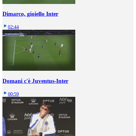
Dimarco, gioiello Inter
02:44
Domani c'è Juventus-Inter
00:59