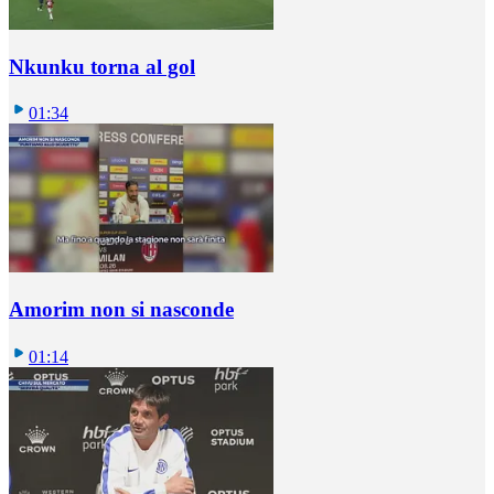
Nkunku torna al gol
01:34
Amorim non si nasconde
01:14