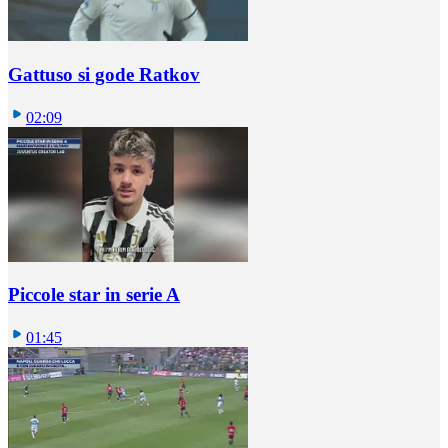
Gattuso si gode Ratkov
02:09
Piccole star in serie A
01:45