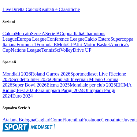
Live
Diretta Calcio
Risultati e Classifiche
Sezioni
Calcio
Mercato
Serie A
Serie B
Coppa Italia
Champions
League
Europa League
Conference League
Calcio Estero
Supercoppa
Italiana
Formula 1
Formula E
MotoGP
Altri Motori
Basket
America's
Cup
Nations League
Tennis
Sci
Volley
Drive UP
Speciali
Mondiali 2026
Roland Garros 2026
Sportmediaset Live Riccione
2026
Scudetto Inter 2026
Olimpiadi Invernali Milano Cortina
2026
Super Bowl 2026
Eicma 2025
Mondiale per club 2025
EICMA
Riding Fest 2025
Paralimpiadi Parigi 2024
Olimpiadi Parigi
2024
Euro 2024
Squadra Serie A
Atalanta
Bologna
Cagliari
Como
Fiorentina
Frosinone
Genoa
Inter
Juvent