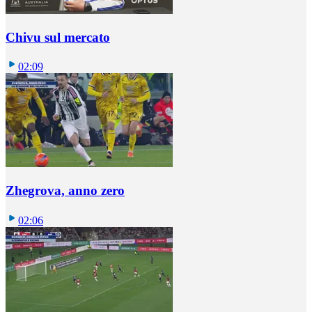
Chivu sul mercato
02:09
Zhegrova, anno zero
02:06