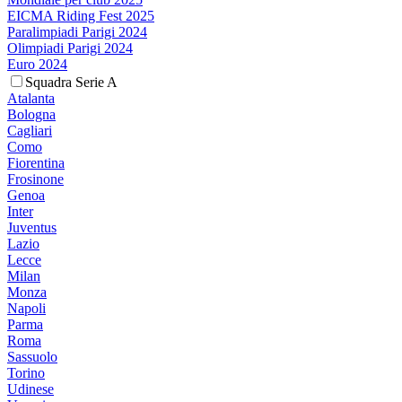
EICMA Riding Fest 2025
Paralimpiadi Parigi 2024
Olimpiadi Parigi 2024
Euro 2024
Squadra Serie A
Atalanta
Bologna
Cagliari
Como
Fiorentina
Frosinone
Genoa
Inter
Juventus
Lazio
Lecce
Milan
Monza
Napoli
Parma
Roma
Sassuolo
Torino
Udinese