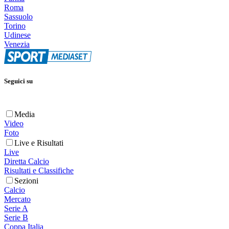
Roma
Sassuolo
Torino
Udinese
Venezia
Seguici su
Media
Video
Foto
Live e Risultati
Live
Diretta Calcio
Risultati e Classifiche
Sezioni
Calcio
Mercato
Serie A
Serie B
Coppa Italia