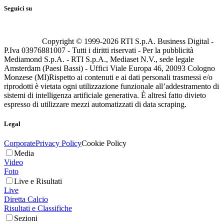
Seguici su
Copyright © 1999-
2026
RTI S.p.A. Business Digital -
P.Iva 03976881007 - Tutti i diritti riservati - Per la pubblicità
Mediamond S.p.A. - RTI S.p.A., Mediaset N.V., sede legale
Amsterdam (Paesi Bassi) - Uffici Viale Europa 46, 20093 Cologno
Monzese (MI)
Rispetto ai contenuti e ai dati personali trasmessi e/o
riprodotti è vietata ogni utilizzazione funzionale all’addestramento di
sistemi di intelligenza artificiale generativa. È altresì fatto divieto
espresso di utilizzare mezzi automatizzati di data scraping.
Legal
Corporate
Privacy Policy
Cookie Policy
Media
Video
Foto
Live e Risultati
Live
Diretta Calcio
Risultati e Classifiche
Sezioni