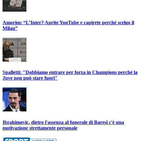
Amorim: “L’Inter? Aprite YouTube e capirete perché scelgo il
Milan”
Spalletti: "Dobbiamo entrare per forza in Champions perché la
Juve non può stare fuori"
Ibrahimovic, dietro l'assenza al funerale di Baresi c'è una
motivazione strettamente personale