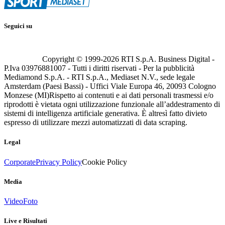
Seguici su
Copyright © 1999-
2026
RTI S.p.A. Business Digital -
P.Iva 03976881007 - Tutti i diritti riservati - Per la pubblicità
Mediamond S.p.A. - RTI S.p.A., Mediaset N.V., sede legale
Amsterdam (Paesi Bassi) - Uffici Viale Europa 46, 20093 Cologno
Monzese (MI)
Rispetto ai contenuti e ai dati personali trasmessi e/o
riprodotti è vietata ogni utilizzazione funzionale all’addestramento di
sistemi di intelligenza artificiale generativa. È altresì fatto divieto
espresso di utilizzare mezzi automatizzati di data scraping.
Legal
Corporate
Privacy Policy
Cookie Policy
Media
Video
Foto
Live e Risultati