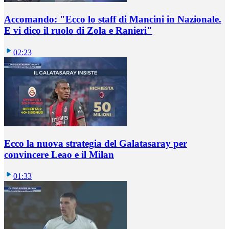
Accomando: "Ecco lo staff di Mancini in Nazionale.
E vi dico il ruolo di Zola e Ranieri"
02:23
Ecco la nuova strategia del Galatasaray per
convincere Leao e il Milan
01:33