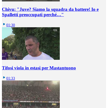
Chivu: "Juve? Siamo la squadra da battere! Io e
Spalletti preoccupati perché…"
01:30
Tifosi viola in estasi per Mastantuono
01:33