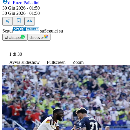
di
Enzo Palladini
30 Giu 2026 - 01:50
30 Giu 2026 - 01:50
Segui
su
Seguici su
whatsapp
discover
1
di 30
Avvia slideshow
Fullscreen
Zoom