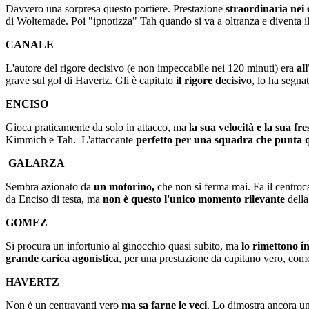
Davvero una sorpresa questo portiere. Prestazione
straordinaria nei
di Woltemade. Poi "ipnotizza" Tah quando si va a oltranza e diventa i
CANALE
L'autore del rigore decisivo (e non impeccabile nei 120 minuti) era
al
grave sul gol di Havertz. Gli è capitato
il rigore decisivo
, lo ha segna
ENCISO
Gioca praticamente da solo in attacco, ma l
a sua velocità e la sua fr
Kimmich e Tah. L'attaccante
perfetto per una squadra che punta qu
GALARZA
Sembra azionato da
un motorino,
che non si ferma mai. Fa il centroc
da Enciso di testa, ma
non è questo l'unico momento rilevante
della
GOMEZ
Si procura un infortunio al ginocchio quasi subito, ma
lo rimettono i
grande carica agonistica
, per una prestazione da capitano vero, co
HAVERTZ
Non è un centravanti vero
ma sa farne le veci
. Lo dimostra ancora u