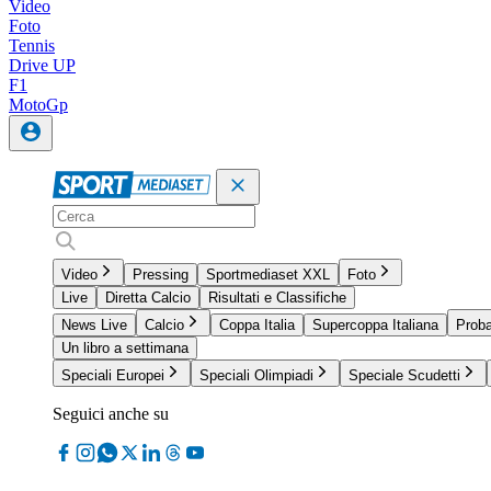
Video
Foto
Tennis
Drive UP
F1
MotoGp
Video
Pressing
Sportmediaset XXL
Foto
Live
Diretta Calcio
Risultati e Classifiche
News Live
Calcio
Coppa Italia
Supercoppa Italiana
Proba
Un libro a settimana
Speciali Europei
Speciali Olimpiadi
Speciale Scudetti
Seguici anche su