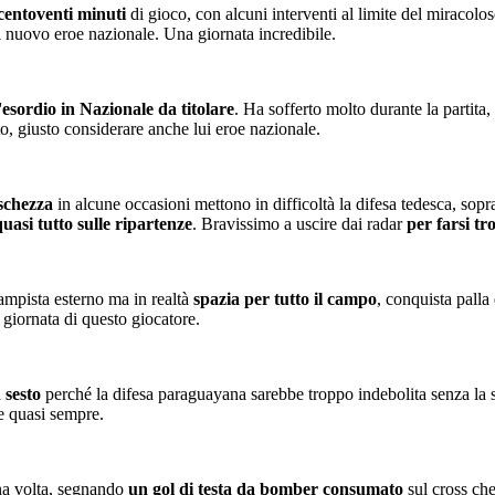
 centoventi minuti
di gioco, con alcuni interventi al limite del miracoloso
l nuovo eroe nazionale. Una giornata incredibile.
l'esordio in Nazionale da titolare
. Ha sofferto molto durante la partita,
to, giusto considerare anche lui eroe nazionale.
eschezza
in alcune occasioni mettono in difficoltà la difesa tedesca, sopr
asi tutto sulle ripartenze
. Bravissimo a uscire dai radar
per farsi tr
ampista esterno ma in realtà
spazia per tutto il campo
, conquista palla
 giornata di questo giocatore.
n sesto
perché la difesa paraguayana sarebbe troppo indebolita senza la s
me quasi sempre.
na volta, segnando
un gol di testa da bomber consumato
sul cross che