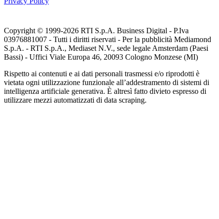
Privacy Policy
Copyright © 1999-
2026
RTI S.p.A. Business Digital - P.Iva
03976881007 - Tutti i diritti riservati - Per la pubblicità Mediamond
S.p.A. - RTI S.p.A., Mediaset N.V., sede legale Amsterdam (Paesi
Bassi) - Uffici Viale Europa 46, 20093 Cologno Monzese (MI)
Rispetto ai contenuti e ai dati personali trasmessi e/o riprodotti è
vietata ogni utilizzazione funzionale all’addestramento di sistemi di
intelligenza artificiale generativa. È altresì fatto divieto espresso di
utilizzare mezzi automatizzati di data scraping.