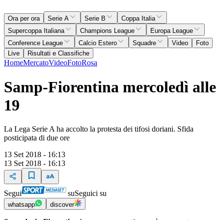
Ora per ora
Serie A
Serie B
Coppa Italia
Supercoppa Italiana
Champions League
Europa League
Conference League
Calcio Estero
Squadre
Video
Foto
Live
Risultati e Classifiche
Home
Mercato
Video
Foto
Rosa
Samp-Fiorentina mercoledì alle
19
La Lega Serie A ha accolto la protesta dei tifosi doriani. Sfida
posticipata di due ore
13 Set 2018 - 16:13
13 Set 2018 - 16:13
Segui
su
Seguici su
whatsapp
discover