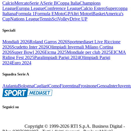
Calcio
Mercato
Serie A
Serie B
Coppa Italia
Champions
League
Europa League
Conference League
Calcio Estero
Supercoppa
Italiana
Formula 1
Formula E
MotoGP
Altri Motori
Basket
America's
Cup
Nations League
Tennis
Sci
Volley
Drive UP
Speciali
Mondiali 2026
Roland Garros 2026
Sportmediaset Live Riccione
2026
Scudetto Inter 2026
Olimpiadi Invernali Milano Cortina
2026
Super Bowl 2026
Eicma 2025
Mondiale per club 2025
EICMA
Riding Fest 2025
Paralimpiadi Parigi 2024
Olimpiadi Parigi
2024
Euro 2024
Squadra Serie A
Atalanta
Bologna
Cagliari
Como
Fiorentina
Frosinone
Genoa
Inter
Juvent
Seguici su
Copyright © 1999-
2026
RTI S.p.A. Business Digital -