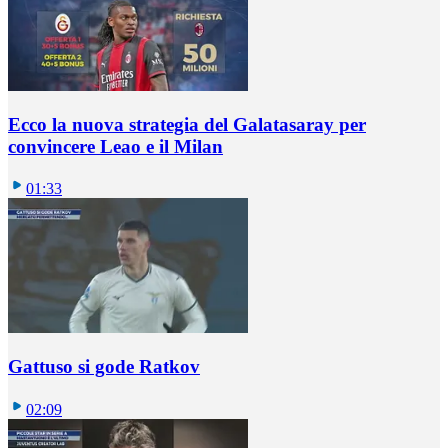
Ecco la nuova strategia del Galatasaray per
convincere Leao e il Milan
01:33
Gattuso si gode Ratkov
02:09