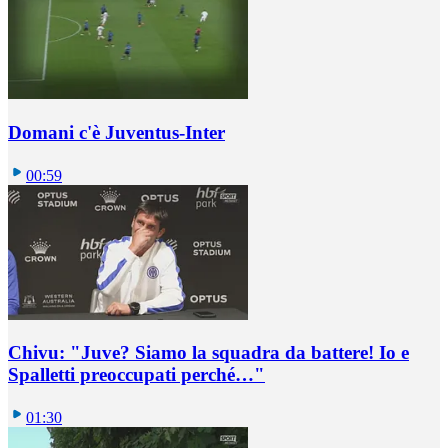
Domani c'è Juventus-Inter
00:59
Chivu: "Juve? Siamo la squadra da battere! Io e
Spalletti preoccupati perché…"
01:30