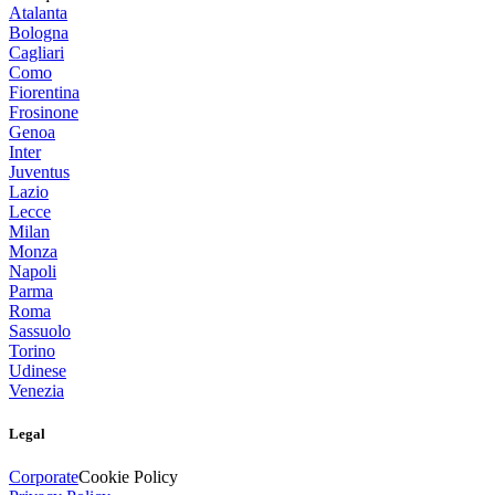
Atalanta
Bologna
Cagliari
Como
Fiorentina
Frosinone
Genoa
Inter
Juventus
Lazio
Lecce
Milan
Monza
Napoli
Parma
Roma
Sassuolo
Torino
Udinese
Venezia
Legal
Corporate
Cookie Policy