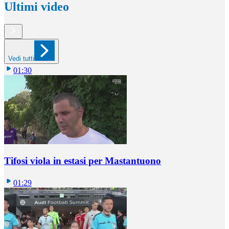
Ultimi video
Vedi tutti
01:30
Tifosi viola in estasi per Mastantuono
01:29