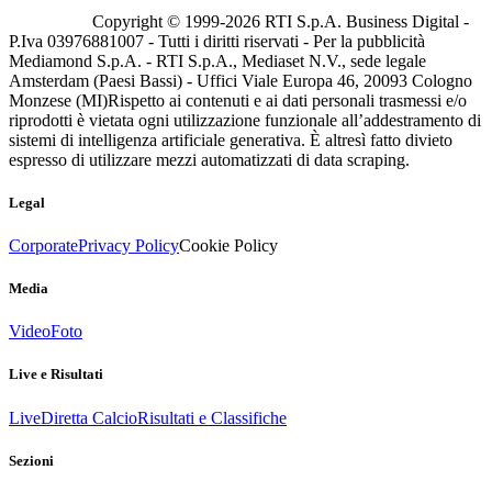
Copyright © 1999-
2026
RTI S.p.A. Business Digital -
P.Iva 03976881007 - Tutti i diritti riservati - Per la pubblicità
Mediamond S.p.A. - RTI S.p.A., Mediaset N.V., sede legale
Amsterdam (Paesi Bassi) - Uffici Viale Europa 46, 20093 Cologno
Monzese (MI)
Rispetto ai contenuti e ai dati personali trasmessi e/o
riprodotti è vietata ogni utilizzazione funzionale all’addestramento di
sistemi di intelligenza artificiale generativa. È altresì fatto divieto
espresso di utilizzare mezzi automatizzati di data scraping.
Legal
Corporate
Privacy Policy
Cookie Policy
Media
Video
Foto
Live e Risultati
Live
Diretta Calcio
Risultati e Classifiche
Sezioni