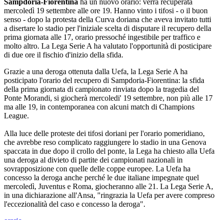
Sampdoria-Fiorentina
ha un nuovo orario: verrà recuperata
mercoledì 19 settembre alle ore 19. Hanno vinto i tifosi - o il buon
senso - dopo la protesta della Curva doriana che aveva invitato tutti
a disertare lo stadio per l'iniziale scelta di disputare il recupero della
prima giornata alle 17, orario pressoché ingestibile per traffico e
molto altro. La Lega Serie A ha valutato l'opportunità di posticipare
di due ore il fischio d'inizio della sfida.
Grazie a una deroga ottenuta dalla Uefa, la Lega Serie A ha
posticipato l'orario del recupero di Sampdoria-Fiorentina: la sfida
della prima giornata di campionato rinviata dopo la tragedia del
Ponte Morandi, si giocherà mercoledi' 19 settembre, non più alle 17
ma alle 19, in contemporanea con alcuni match di Champions
League.
Alla luce delle proteste dei tifosi doriani per l'orario pomeridiano,
che avrebbe reso complicato raggiungere lo stadio in una Genova
spaccata in due dopo il crollo del ponte, la Lega ha chiesto alla Uefa
una deroga al divieto di partite dei campionati nazionali in
sovrapposizione con quelle delle coppe europee. La Uefa ha
concesso la deroga anche perché le due italiane impegnate quel
mercoledì, Juventus e Roma, giocheranno alle 21. La Lega Serie A,
in una dichiarazione all'Ansa, "ringrazia la Uefa per avere compreso
l'eccezionalità del caso e concesso la deroga".