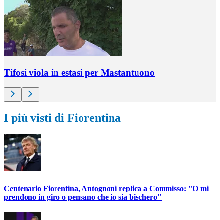
Tifosi viola in estasi per Mastantuono
I più visti di Fiorentina
Centenario Fiorentina, Antognoni replica a Commisso: "O mi
prendono in giro o pensano che io sia bischero"