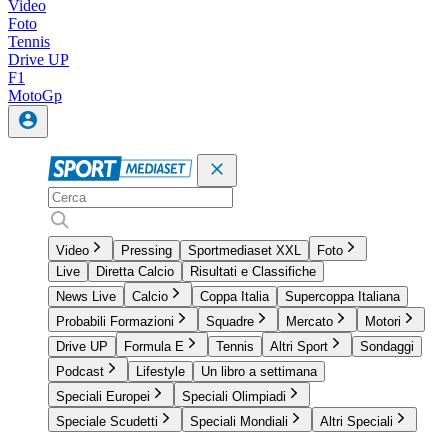
Video
Foto
Tennis
Drive UP
F1
MotoGp
Video
Pressing
Sportmediaset XXL
Foto
Live
Diretta Calcio
Risultati e Classifiche
News Live
Calcio
Coppa Italia
Supercoppa Italiana
Probabili Formazioni
Squadre
Mercato
Motori
Drive UP
Formula E
Tennis
Altri Sport
Sondaggi
Podcast
Lifestyle
Un libro a settimana
Speciali Europei
Speciali Olimpiadi
Speciale Scudetti
Speciali Mondiali
Altri Speciali