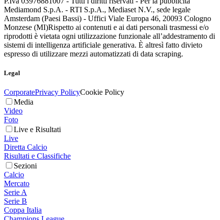
P.Iva 03976881007 - Tutti i diritti riservati - Per la pubblicità
Mediamond S.p.A. - RTI S.p.A., Mediaset N.V., sede legale
Amsterdam (Paesi Bassi) - Uffici Viale Europa 46, 20093 Cologno
Monzese (MI)
Rispetto ai contenuti e ai dati personali trasmessi e/o
riprodotti è vietata ogni utilizzazione funzionale all’addestramento di
sistemi di intelligenza artificiale generativa. È altresì fatto divieto
espresso di utilizzare mezzi automatizzati di data scraping.
Legal
Corporate
Privacy Policy
Cookie Policy
Media
Video
Foto
Live e Risultati
Live
Diretta Calcio
Risultati e Classifiche
Sezioni
Calcio
Mercato
Serie A
Serie B
Coppa Italia
Champions League