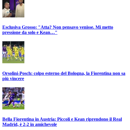
Esclusiva Grosso: "Atta? Non pensavo venisse. Mi metto
pressione da solo e Kean…"
Orsolini-Posch: colpo esterno del Bologna, la Fiorentina non sa
più vincere
Bella Fiorentina in Austria: Piccoli e Kean riprendono il Real
Madrid, è 2-2 in amichevole