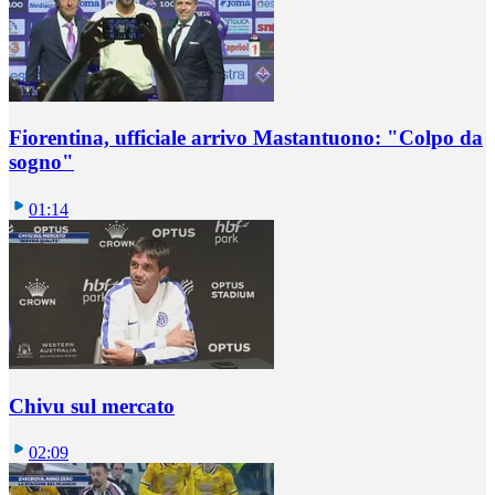
Fiorentina, ufficiale arrivo Mastantuono: "Colpo da
sogno"
01:14
Chivu sul mercato
02:09