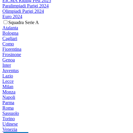
EICMA Riding Fest 2025
Paralimpiadi Parigi 2024
Olimpiadi Parigi 2024
Euro 2024
Squadra Serie A
Atalanta
Bologna
Cagliari
Como
Fiorentina
Frosinone
Genoa
Inter
Juventus
Lazio
Lecce
Milan
Monza
Napoli
Parma
Roma
Sassuolo
Torino
Udinese
Venezia