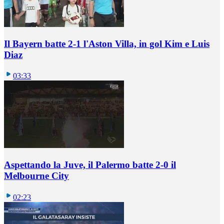
Il Bayern batte 2-1 l'Aston Villa, in gol Kim e Luis
Diaz
03:33
Aspettando la Juve, il Palermo batte 2-0 il
Melbourne City
02:23