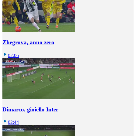
Zhegrova, anno zero
02:06
Dimarco, gioiello Inter
02:44