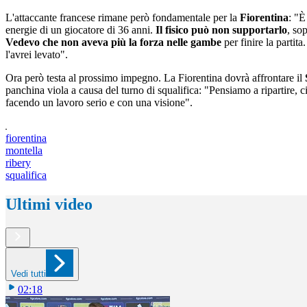
L'attaccante francese rimane però fondamentale per la
Fiorentina
: "È
energie di un giocatore di 36 anni.
Il fisico può non supportarlo
, so
Vedevo che non aveva più la forza nelle gambe
per finire la partit
l'avrei levato".
Ora però testa al prossimo impegno. La Fiorentina dovrà affrontare il
panchina viola a causa del turno di squalifica: "Pensiamo a ripartire, 
facendo un lavoro serio e con una visione".
fiorentina
montella
ribery
squalifica
Ultimi video
Vedi tutti
02:18