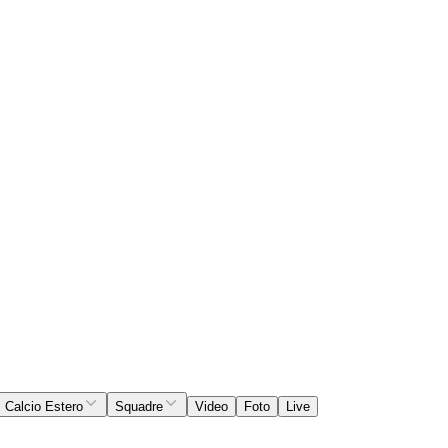
Calcio Estero
Squadre
Video
Foto
Live