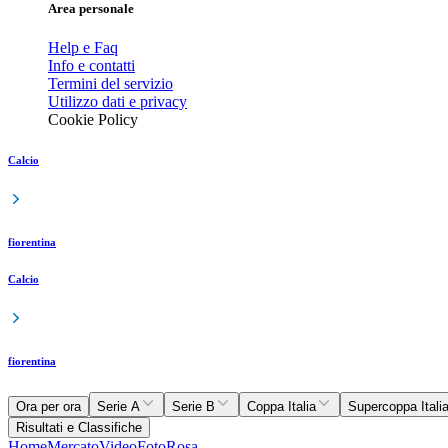
Area personale
Help e Faq
Info e contatti
Termini del servizio
Utilizzo dati e privacy
Cookie Policy
Calcio
fiorentina
Calcio
fiorentina
Ora per ora
Serie A
Serie B
Coppa Italia
Supercoppa Itali
Risultati e Classifiche
Home
Mercato
Video
Foto
Rosa