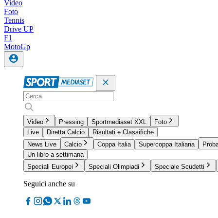
Video
Foto
Tennis
Drive UP
F1
MotoGp
Video
Pressing
Sportmediaset XXL
Foto
Live
Diretta Calcio
Risultati e Classifiche
News Live
Calcio
Coppa Italia
Supercoppa Italiana
Proba
Un libro a settimana
Speciali Europei
Speciali Olimpiadi
Speciale Scudetti
Seguici anche su