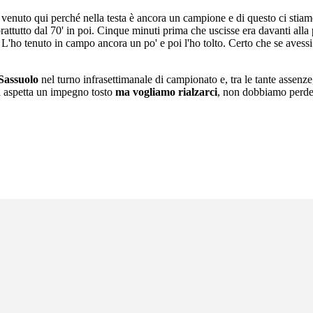
 venuto qui perché nella testa è ancora un campione e di questo ci stia
prattutto dal 70' in poi. Cinque minuti prima che uscisse era davanti all
a. L'ho tenuto in campo ancora un po' e poi l'ho tolto. Certo che se aves
Sassuolo
nel turno infrasettimanale di campionato e, tra le tante assenz
ci aspetta un impegno tosto
ma vogliamo rialzarci
, non dobbiamo perde