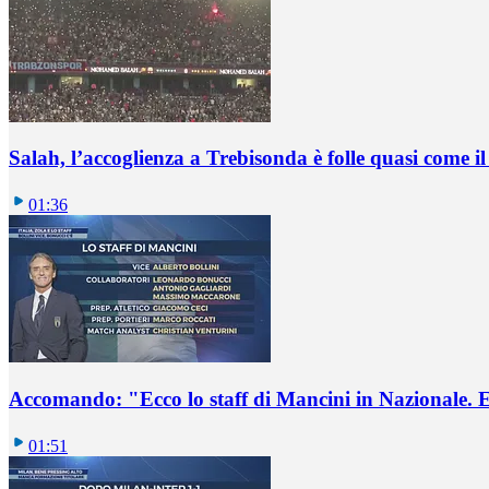
Salah, l’accoglienza a Trebisonda è folle quasi come i
01:36
Accomando: "Ecco lo staff di Mancini in Nazionale. E 
01:51