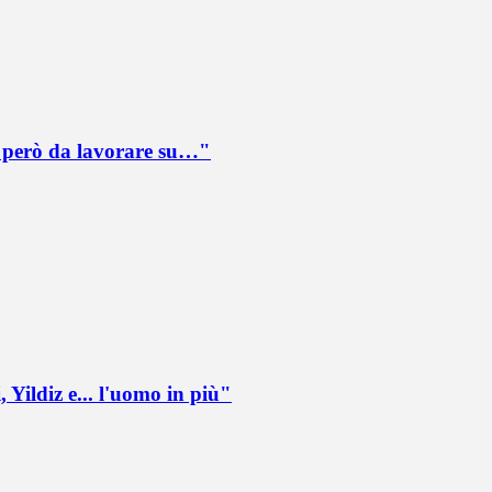
è però da lavorare su…"
 Yildiz e... l'uomo in più"