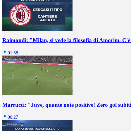
Raimondi: "Milan, si vede la filosofia di Amorim. C'
01:58
Marrucci: "Juve, quante note positive! Zero gol subiti,
00:27