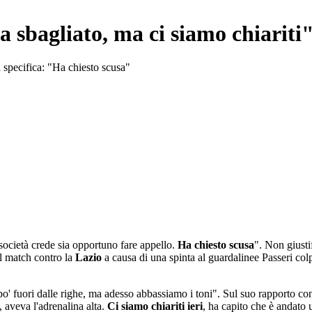
 sbagliato, ma ci siamo chiariti
a specifica: "Ha chiesto scusa"
 società crede sia opportuno fare appello.
Ha chiesto scusa
". Non giusti
el match contro la
Lazio
a causa di una spinta al guardalinee Passeri colp
o' fuori dalle righe, ma adesso abbassiamo i toni". Sul suo rapporto con
, aveva l'adrenalina alta.
Ci siamo chiariti ieri
, ha capito che è andato u