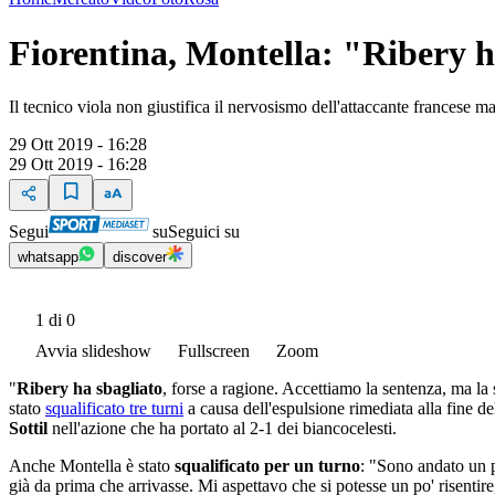
Fiorentina, Montella: "Ribery ha
Il tecnico viola non giustifica il nervosismo dell'attaccante francese m
29 Ott 2019 - 16:28
29 Ott 2019 - 16:28
Segui
su
Seguici su
whatsapp
discover
1
di 0
Avvia slideshow
Fullscreen
Zoom
"
Ribery ha sbagliato
, forse a ragione. Accettiamo la sentenza, ma la
stato
squalificato tre turni
a causa dell'espulsione rimediata alla fine d
Sottil
nell'azione che ha portato al 2-1 dei biancocelesti.
Anche Montella è stato
squalificato per un turno
: "Sono andato un p
già da prima che arrivasse. Mi aspettavo che si potesse un po' risentire