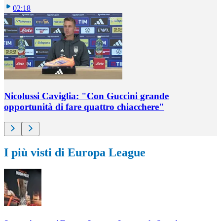
02:18
Nicolussi Caviglia: "Con Guccini grande
opportunità di fare quattro chiacchere"
I più visti di Europa League