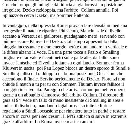
Gol che rompe gli indugi e dà fiducia ai giallorossi. In posizione
irregolare, Dzeko raddoppia, ma l'arbitro Collum annulla. Poi
Spinazzola cerca Dzeko, ma Sommer è attento.
In vantaggio, nella ripresa la Roma prova a fare densità in mediana
per gestire il match e ripartire. Più sicuro, Mancini sale di livello
accanto a Veretout e i giallorossi guadagnano metri, servendo con
più precisione Kluivert e Dzeko. Col campo appesantito dalla
pioggia incessante e meno energie però è dura andare in verticale e
le difese alzano la voce. Da una parte tocca a Fazio e Smalling
ringhiare e far valere i centimetri sulle palle alte, dall'altra sono
invece Jantsche ed Elvedi a lottare su ogni lancio. Sommer ferma
Kluivert in uscita, poi Pau Lopez blocca un destro sporco di Stindl e
Smalling fallisce il raddoppio da buona posizione. Occasioni che
accendono il finale. Servito perfettamente da Dzeko, Florenzi non
chiude il match a tu per tu con Sommer. Thuram invece fallisce il
pareggio in scivolata. Pareggio che arriva comunque nel recupero
grazie a un abbaglio clamoroso dell'arbitro Collum. Il direttore di
gara al 94' vede un fallo di mano inesistente di Smalling in area e
indica il dischetto, mandando i giallorossi su tutte le furie e
regalando a Stindl l'occasione per rimettere tutto in parità e restare
ancora in corsa per i sedicesimi. Il M'Gladbach si salva in extremis
grazie all'arbitro. La Roma invece mastica amaro.