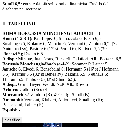
Stindl 6,5:
entra e dà più soluzioni e dinamicità. Freddo dal
dischetto nel recupero
IL TABELLINO
ROMA-BORUSSIA MONCHENGLADBACH 1-1
Roma (4-2-3-1):
Pau Lopez 6; Spinazzola 6, Fazio 6,5,
Smalling 6,5, Kolarov 6; Mancini 6, Veretout 6; Zaniolo 6,5 (32' st
Antonucci sv), Pastore 6 (17' st Perotti 6), Kluivert 5,5 (39' st
Florenzi 5); Dzeko 6,5.
A disp.:
Mirante, Juan Jesus, Riccardi, Calafiori.
All.:
Fonseca 6,5
Borussia Monchengladbach
(4-4-2): Sommer 6; Lainer 5,
Jantsche 6, Elvedi 6, Bensebaini 6; Hermann 5 (16' st J.Hofmann
5,5), Kramer 5,5 (32' st Benes sv), Zakaria 5,5, Neuhaus 6;
Thuram 5,5, Embolo 6 (32' st Stindl 6,5).
A disp.:
Grun, Beyer, Wendt, Noß. All.: Rose 6
Arbitro:
Collum (Sco) 4
Marcatori:
32' Zaniolo (R), 49' st rig. Stindl (B)
Ammoniti:
Veretout, Kluivert, Antonucci, Smalling (R);
Bensebaini, Lainer (B)
Espulsi:
-
classifica