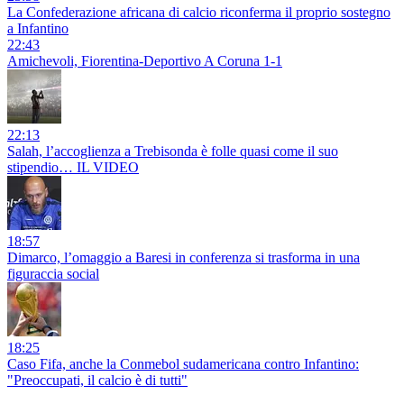
La Confederazione africana di calcio riconferma il proprio sostegno
a Infantino
22:43
Amichevoli, Fiorentina-Deportivo A Coruna 1-1
22:13
Salah, l’accoglienza a Trebisonda è folle quasi come il suo
stipendio… IL VIDEO
18:57
Dimarco, l’omaggio a Baresi in conferenza si trasforma in una
figuraccia social
18:25
Caso Fifa, anche la Conmebol sudamericana contro Infantino:
"Preoccupati, il calcio è di tutti"