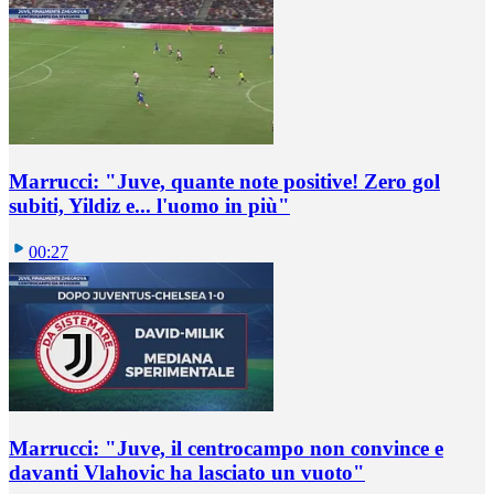
Marrucci: "Juve, quante note positive! Zero gol
subiti, Yildiz e... l'uomo in più"
00:27
Marrucci: "Juve, il centrocampo non convince e
davanti Vlahovic ha lasciato un vuoto"