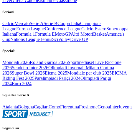
Live
Diretta Calcio
Risultati e Classifiche
Sezioni
Calcio
Mercato
Serie A
Serie B
Coppa Italia
Champions
League
Europa League
Conference League
Calcio Estero
Supercoppa
Italiana
Formula 1
Formula E
MotoGP
Altri Motori
Basket
America's
Cup
Nations League
Tennis
Sci
Volley
Drive UP
Speciali
Mondiali 2026
Roland Garros 2026
Sportmediaset Live Riccione
2026
Scudetto Inter 2026
Olimpiadi Invernali Milano Cortina
2026
Super Bowl 2026
Eicma 2025
Mondiale per club 2025
EICMA
Riding Fest 2025
Paralimpiadi Parigi 2024
Olimpiadi Parigi
2024
Euro 2024
Squadra Serie A
Atalanta
Bologna
Cagliari
Como
Fiorentina
Frosinone
Genoa
Inter
Juvent
Seguici su