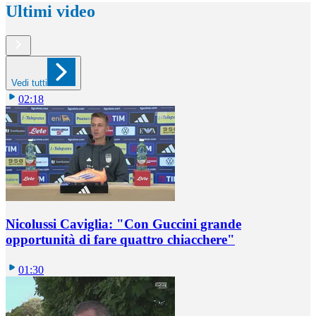
Ultimi video
Vedi tutti
02:18
Nicolussi Caviglia: "Con Guccini grande
opportunità di fare quattro chiacchere"
01:30