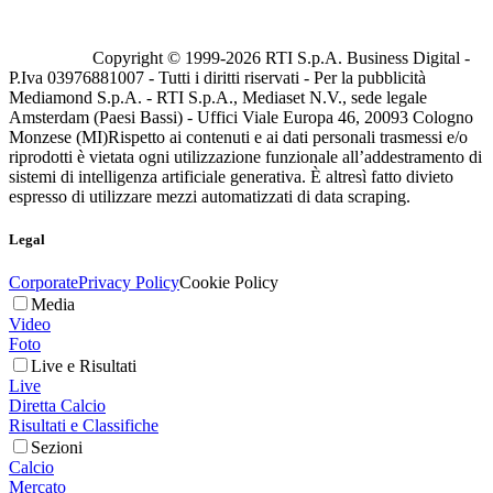
Copyright © 1999-
2026
RTI S.p.A. Business Digital -
P.Iva 03976881007 - Tutti i diritti riservati - Per la pubblicità
Mediamond S.p.A. - RTI S.p.A., Mediaset N.V., sede legale
Amsterdam (Paesi Bassi) - Uffici Viale Europa 46, 20093 Cologno
Monzese (MI)
Rispetto ai contenuti e ai dati personali trasmessi e/o
riprodotti è vietata ogni utilizzazione funzionale all’addestramento di
sistemi di intelligenza artificiale generativa. È altresì fatto divieto
espresso di utilizzare mezzi automatizzati di data scraping.
Legal
Corporate
Privacy Policy
Cookie Policy
Media
Video
Foto
Live e Risultati
Live
Diretta Calcio
Risultati e Classifiche
Sezioni
Calcio
Mercato