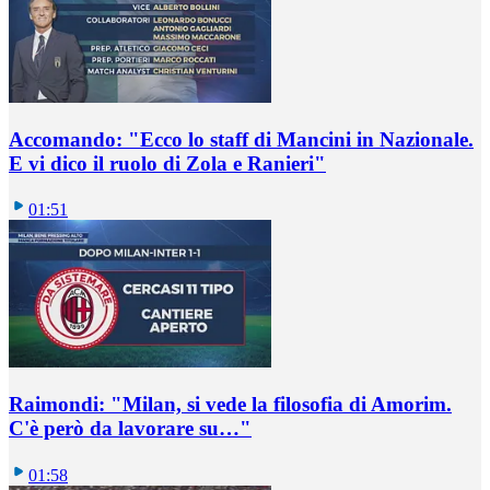
Accomando: "Ecco lo staff di Mancini in Nazionale.
E vi dico il ruolo di Zola e Ranieri"
01:51
Raimondi: "Milan, si vede la filosofia di Amorim.
C'è però da lavorare su…"
01:58