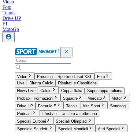
Video
Foto
Tennis
Drive UP
F1
MotoGp
Video
Pressing
Sportmediaset XXL
Foto
Live
Diretta Calcio
Risultati e Classifiche
News Live
Calcio
Coppa Italia
Supercoppa Italiana
Probabili Formazioni
Squadre
Mercato
Motori
Drive UP
Formula E
Tennis
Altri Sport
Sondaggi
Podcast
Lifestyle
Un libro a settimana
Speciali Europei
Speciali Olimpiadi
Speciale Scudetti
Speciali Mondiali
Altri Speciali