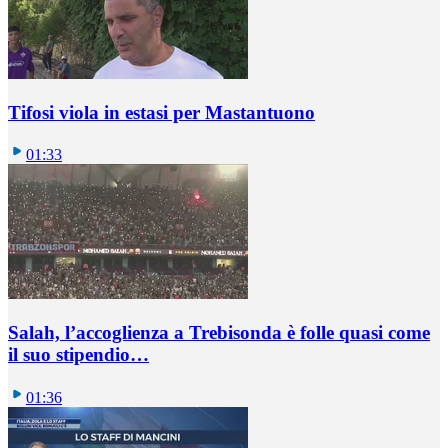
Tifosi viola in estasi per Mastantuono
01:33
Salah, l’accoglienza a Trebisonda è folle quasi come
il suo stipendio…
01:36