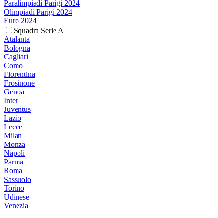
Paralimpiadi Parigi 2024
Olimpiadi Parigi 2024
Euro 2024
Squadra Serie A
Atalanta
Bologna
Cagliari
Como
Fiorentina
Frosinone
Genoa
Inter
Juventus
Lazio
Lecce
Milan
Monza
Napoli
Parma
Roma
Sassuolo
Torino
Udinese
Venezia