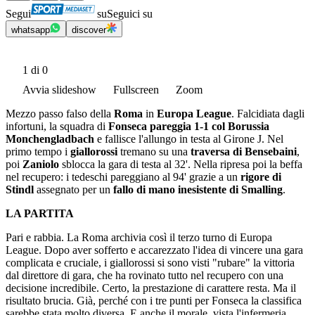
Segui
su
Seguici su
whatsapp
discover
1
di 0
Avvia slideshow
Fullscreen
Zoom
Mezzo passo falso della
Roma
in
Europa League
. Falcidiata dagli
infortuni, la squadra di
Fonseca pareggia 1-1 col Borussia
Monchengladbach
e fallisce l'allungo in testa al Girone J. Nel
primo tempo i
giallorossi
tremano su una
traversa di Bensebaini
,
poi
Zaniolo
sblocca la gara di testa al 32'. Nella ripresa poi la beffa
nel recupero: i tedeschi pareggiano al 94' grazie a un
rigore di
Stindl
assegnato per un
fallo di mano inesistente di Smalling
.
LA PARTITA
Pari e rabbia. La Roma archivia così il terzo turno di Europa
League. Dopo aver sofferto e accarezzato l'idea di vincere una gara
complicata e cruciale, i giallorossi si sono visti "rubare" la vittoria
dal direttore di gara, che ha rovinato tutto nel recupero con una
decisione incredibile. Certo, la prestazione di carattere resta. Ma il
risultato brucia. Già, perché con i tre punti per Fonseca la classifica
sarebbe stata molto diversa. E anche il morale, vista l'infermeria