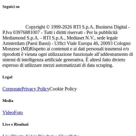
Seguici su
Copyright © 1999-
2026
RTI S.p.A. Business Digital -
P.Iva 03976881007 - Tutti i diritti riservati - Per la pubblicità
Mediamond S.p.A. - RTI S.p.A., Mediaset N.V., sede legale
Amsterdam (Paesi Bassi) - Uffici Viale Europa 46, 20093 Cologno
Monzese (MI)
Rispetto ai contenuti e ai dati personali trasmessi e/o
riprodotti è vietata ogni utilizzazione funzionale all’addestramento di
sistemi di intelligenza artificiale generativa. È altresì fatto divieto
espresso di utilizzare mezzi automatizzati di data scraping.
Legal
Corporate
Privacy Policy
Cookie Policy
Media
Video
Foto
Live e Risultati