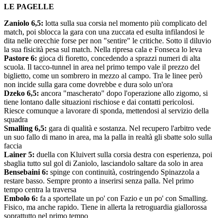
LE PAGELLE
Zaniolo 6,5:
lotta sulla sua corsia nel momento più complicato del
match, poi sblocca la gara con una zuccata ed esulta infilandosi le
dita nelle orecchie forse per non "sentire" le critiche. Sotto il diluvio
la sua fisicità pesa sul match. Nella ripresa cala e Fonseca lo leva
Pastore 6:
gioca di fioretto, concedendo a sprazzi numeri di alta
scuola. Il tacco-tunnel in area nel primo tempo vale il prezzo del
biglietto, come un sombrero in mezzo al campo. Tra le linee però
non incide sulla gara come dovrebbe e dura solo un'ora
Dzeko 6,5:
ancora "mascherato" dopo l'operazione allo zigomo, si
tiene lontano dalle situazioni rischiose e dai contatti pericolosi.
Riesce comunque a lavorare di sponda, mettendosi al servizio della
squadra
Smalling 6,5:
gara di qualità e sostanza. Nel recupero l'arbitro vede
un suo fallo di mano in area, ma la palla in realtà gli sbatte solo sulla
faccia
Lainer 5:
duella con Kluivert sulla corsia destra con esperienza, poi
sbaglia tutto sul gol di Zaniolo, lasciandolo saltare da solo in area
Bensebaini 6:
spinge con continuità, costringendo Spinazzola a
restare basso. Sempre pronto a inserirsi senza palla. Nel primo
tempo centra la traversa
Embolo 6:
fa a sportellate un po' con Fazio e un po' con Smalling.
Fisico, ma anche rapido. Tiene in allerta la retroguardia giallorossa
soprattutto nel primo tempo