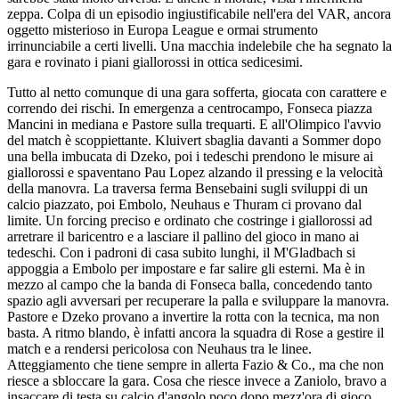
zeppa. Colpa di un episodio ingiustificabile nell'era del VAR, ancora
oggetto misterioso in Europa League e ormai strumento
irrinunciabile a certi livelli. Una macchia indelebile che ha segnato la
gara e rovinato i piani giallorossi in ottica sedicesimi.
Tutto al netto comunque di una gara sofferta, giocata con carattere e
correndo dei rischi. In emergenza a centrocampo, Fonseca piazza
Mancini in mediana e Pastore sulla trequarti. E all'Olimpico l'avvio
del match è scoppiettante. Kluivert sbaglia davanti a Sommer dopo
una bella imbucata di Dzeko, poi i tedeschi prendono le misure ai
giallorossi e spaventano Pau Lopez alzando il pressing e la velocità
della manovra. La traversa ferma Bensebaini sugli sviluppi di un
calcio piazzato, poi Embolo, Neuhaus e Thuram ci provano dal
limite. Un forcing preciso e ordinato che costringe i giallorossi ad
arretrare il baricentro e a lasciare il pallino del gioco in mano ai
tedeschi. Con i padroni di casa subito lunghi, il M'Gladbach si
appoggia a Embolo per impostare e far salire gli esterni. Ma è in
mezzo al campo che la banda di Fonseca balla, concedendo tanto
spazio agli avversari per recuperare la palla e sviluppare la manovra.
Pastore e Dzeko provano a invertire la rotta con la tecnica, ma non
basta. A ritmo blando, è infatti ancora la squadra di Rose a gestire il
match e a rendersi pericolosa con Neuhaus tra le linee.
Atteggiamento che tiene sempre in allerta Fazio & Co., ma che non
riesce a sbloccare la gara. Cosa che riesce invece a Zaniolo, bravo a
insaccare di testa su calcio d'angolo poco dopo mezz'ora di gioco.