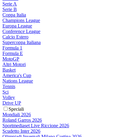
Serie A
Serie B
Coppa Italia
Champions League
Europa League
Conference League
Calcio Estero
Supercoppa Italiana
Formula 1
Formula E
MotoGP
Altri Motori
Basket
America's Cup
Nations League
Tennis
Sci
Volley
Drive UP
Speciali
Mondiali 2026
Roland Garros 2026
Sportmediaset Live Riccione 2026
Scudetto Inter 2026
Olimpiadi Invernali Milano Cortina 2026