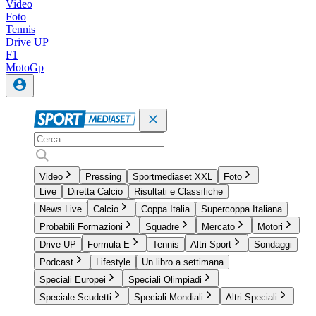
Video
Foto
Tennis
Drive UP
F1
MotoGp
Video
Pressing
Sportmediaset XXL
Foto
Live
Diretta Calcio
Risultati e Classifiche
News Live
Calcio
Coppa Italia
Supercoppa Italiana
Probabili Formazioni
Squadre
Mercato
Motori
Drive UP
Formula E
Tennis
Altri Sport
Sondaggi
Podcast
Lifestyle
Un libro a settimana
Speciali Europei
Speciali Olimpiadi
Speciale Scudetti
Speciali Mondiali
Altri Speciali