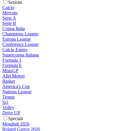
Sezioni
Calcio
Mercato
Serie A
Serie B
Coppa Italia
Champions League
Europa League
Conference League
Calcio Estero
Supercoppa Italiana
Formula 1
Formula E
MotoGP
Altri Motori
Basket
America's Cup
Nations League
Tennis
Sci
Volley
Drive UP
Speciali
Mondiali 2026
Roland Garros 2026