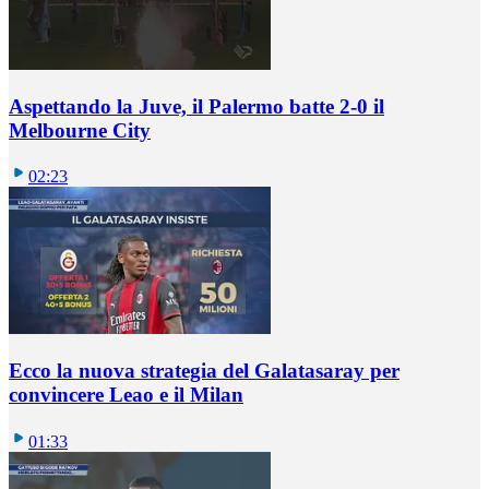
Aspettando la Juve, il Palermo batte 2-0 il
Melbourne City
02:23
Ecco la nuova strategia del Galatasaray per
convincere Leao e il Milan
01:33