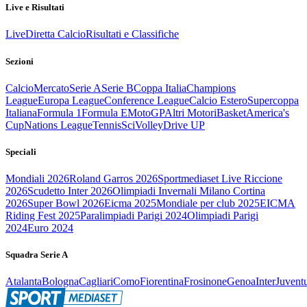
Live e Risultati
Live
Diretta Calcio
Risultati e Classifiche
Sezioni
Calcio
Mercato
Serie A
Serie B
Coppa Italia
Champions
League
Europa League
Conference League
Calcio Estero
Supercoppa
Italiana
Formula 1
Formula E
MotoGP
Altri Motori
Basket
America's
Cup
Nations League
Tennis
Sci
Volley
Drive UP
Speciali
Mondiali 2026
Roland Garros 2026
Sportmediaset Live Riccione
2026
Scudetto Inter 2026
Olimpiadi Invernali Milano Cortina
2026
Super Bowl 2026
Eicma 2025
Mondiale per club 2025
EICMA
Riding Fest 2025
Paralimpiadi Parigi 2024
Olimpiadi Parigi
2024
Euro 2024
Squadra Serie A
Atalanta
Bologna
Cagliari
Como
Fiorentina
Frosinone
Genoa
Inter
Juvent