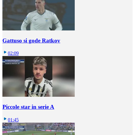
Gattuso si gode Ratkov
02:09
Piccole star in serie A
01:45