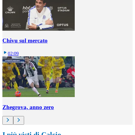
Chivu sul mercato
02:09
Zhegrova, anno zero
I più visti di Calcio