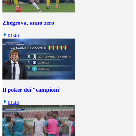
Zhegrova, anno zero
01:40
Il poker dei "campioni"
01:48