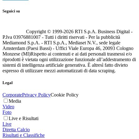
Seguici su
Copyright © 1999-
2026
RTI S.p.A. Business Digital -
P.Iva 03976881007 - Tutti i diritti riservati - Per la pubblicità
Mediamond S.p.A. - RTI S.p.A., Mediaset N.V., sede legale
Amsterdam (Paesi Bassi) - Uffici Viale Europa 46, 20093 Cologno
Monzese (MI)
Rispetto ai contenuti e ai dati personali trasmessi e/o
riprodotti è vietata ogni utilizzazione funzionale all’addestramento di
sistemi di intelligenza artificiale generativa. È altresì fatto divieto
espresso di utilizzare mezzi automatizzati di data scraping.
Legal
Corporate
Privacy Policy
Cookie Policy
Media
Video
Foto
Live e Risultati
Live
Diretta Calcio
Risultati e Classifiche