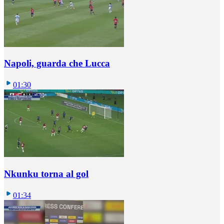
Napoli, guarda che Lucca
01:30
Nkunku torna al gol
01:34