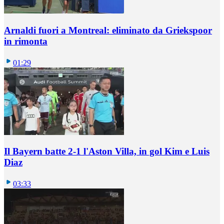
Arnaldi fuori a Montreal: eliminato da Griekspoor
in rimonta
01:29
Il Bayern batte 2-1 l'Aston Villa, in gol Kim e Luis
Diaz
03:33