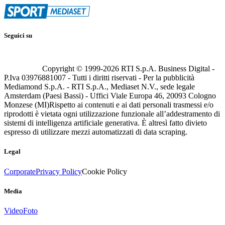
Seguici su
Copyright © 1999-
2026
RTI S.p.A. Business Digital -
P.Iva 03976881007 - Tutti i diritti riservati - Per la pubblicità
Mediamond S.p.A. - RTI S.p.A., Mediaset N.V., sede legale
Amsterdam (Paesi Bassi) - Uffici Viale Europa 46, 20093 Cologno
Monzese (MI)
Rispetto ai contenuti e ai dati personali trasmessi e/o
riprodotti è vietata ogni utilizzazione funzionale all’addestramento di
sistemi di intelligenza artificiale generativa. È altresì fatto divieto
espresso di utilizzare mezzi automatizzati di data scraping.
Legal
Corporate
Privacy Policy
Cookie Policy
Media
Video
Foto