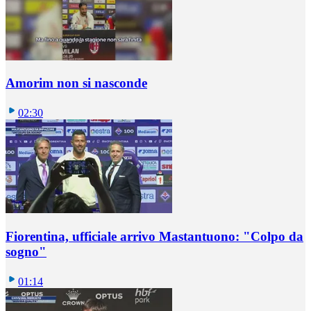
Amorim non si nasconde
02:30
Fiorentina, ufficiale arrivo Mastantuono: "Colpo da
sogno"
01:14