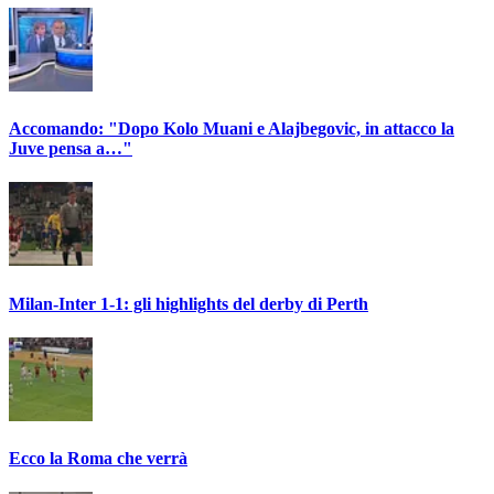
Accomando: "Dopo Kolo Muani e Alajbegovic, in attacco la
Juve pensa a…"
Milan-Inter 1-1: gli highlights del derby di Perth
Ecco la Roma che verrà