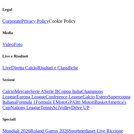
Legal
Corporate
Privacy Policy
Cookie Policy
Media
Video
Foto
Live e Risultati
Live
Diretta Calcio
Risultati e Classifiche
Sezioni
Calcio
Mercato
Serie A
Serie B
Coppa Italia
Champions
League
Europa League
Conference League
Calcio Estero
Supercoppa
Italiana
Formula 1
Formula E
MotoGP
Altri Motori
Basket
America's
Cup
Nations League
Tennis
Sci
Volley
Drive UP
Speciali
Mondiali 2026
Roland Garros 2026
Sportmediaset Live Riccione