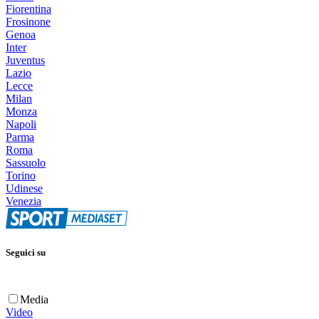
Fiorentina
Frosinone
Genoa
Inter
Juventus
Lazio
Lecce
Milan
Monza
Napoli
Parma
Roma
Sassuolo
Torino
Udinese
Venezia
Seguici su
Media
Video