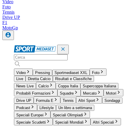
Video
Foto
Tennis
Drive UP
F1
MotoGp
Video
Pressing
Sportmediaset XXL
Foto
Live
Diretta Calcio
Risultati e Classifiche
News Live
Calcio
Coppa Italia
Supercoppa Italiana
Probabili Formazioni
Squadre
Mercato
Motori
Drive UP
Formula E
Tennis
Altri Sport
Sondaggi
Podcast
Lifestyle
Un libro a settimana
Speciali Europei
Speciali Olimpiadi
Speciale Scudetti
Speciali Mondiali
Altri Speciali