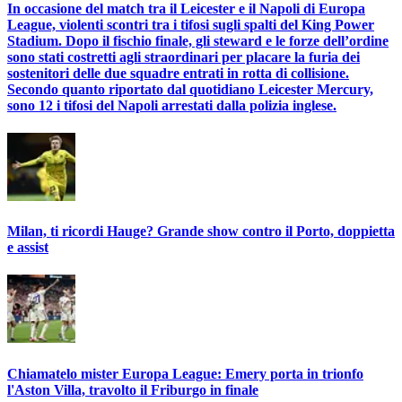
In occasione del match tra il Leicester e il Napoli di Europa
League, violenti scontri tra i tifosi sugli spalti del King Power
Stadium. Dopo il fischio finale, gli steward e le forze dell’ordine
sono stati costretti agli straordinari per placare la furia dei
sostenitori delle due squadre entrati in rotta di collisione.
Secondo quanto riportato dal quotidiano Leicester Mercury,
sono 12 i tifosi del Napoli arrestati dalla polizia inglese.
Milan, ti ricordi Hauge? Grande show contro il Porto, doppietta
e assist
Chiamatelo mister Europa League: Emery porta in trionfo
l'Aston Villa, travolto il Friburgo in finale