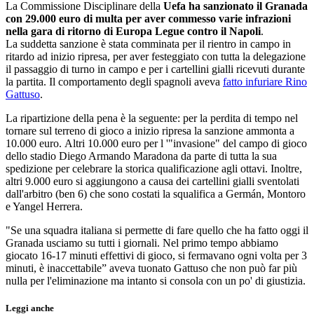
La Commissione Disciplinare della
Uefa ha sanzionato il Granada
con 29.000 euro di multa per aver commesso varie infrazioni
nella gara di ritorno di Europa Legue contro il Napoli
.
La suddetta sanzione è stata comminata per il rientro in campo in
ritardo ad inizio ripresa, per aver festeggiato con tutta la delegazione
il passaggio di turno in campo e per i cartellini gialli ricevuti durante
la partita. Il comportamento degli spagnoli aveva
fatto infuriare Rino
Gattuso
.
La ripartizione della pena è la seguente: per la perdita di tempo nel
tornare sul terreno di gioco a inizio ripresa la sanzione ammonta a
10.000 euro. Altri 10.000 euro per l '"invasione" del campo di gioco
dello stadio Diego Armando Maradona da parte di tutta la sua
spedizione per celebrare la storica qualificazione agli ottavi. Inoltre,
altri 9.000 euro si aggiungono a causa dei cartellini gialli sventolati
dall'arbitro (ben 6) che sono costati la squalifica a Germán, Montoro
e Yangel Herrera.
"Se una squadra italiana si permette di fare quello che ha fatto oggi il
Granada usciamo su tutti i giornali. Nel primo tempo abbiamo
giocato 16-17 minuti effettivi di gioco, si fermavano ogni volta per 3
minuti, è inaccettabile” aveva tuonato Gattuso che non può far più
nulla per l'eliminazione ma intanto si consola con un po' di giustizia.
Leggi anche