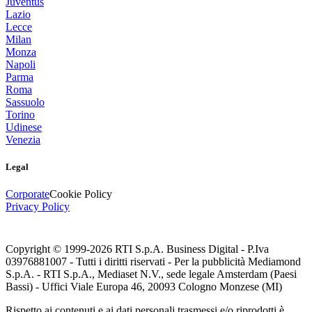
Juventus
Lazio
Lecce
Milan
Monza
Napoli
Parma
Roma
Sassuolo
Torino
Udinese
Venezia
Legal
Corporate
Cookie Policy
Privacy Policy
Copyright © 1999-
2026
RTI S.p.A. Business Digital - P.Iva
03976881007 - Tutti i diritti riservati - Per la pubblicità Mediamond
S.p.A. - RTI S.p.A., Mediaset N.V., sede legale Amsterdam (Paesi
Bassi) - Uffici Viale Europa 46, 20093 Cologno Monzese (MI)
Rispetto ai contenuti e ai dati personali trasmessi e/o riprodotti è