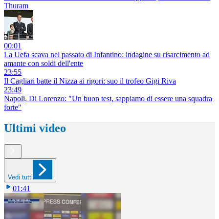
Thuram
00:01
La Uefa scava nel passato di Infantino: indagine su risarcimento ad
amante con soldi dell'ente
23:55
Il Cagliari batte il Nizza ai rigori: suo il trofeo Gigi Riva
23:49
Napoli, Di Lorenzo: "Un buon test, sappiamo di essere una squadra
forte"
Ultimi video
Vedi tutti
01:41