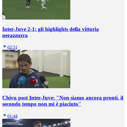
Inter-Juve 2-1: gli highlights della vittoria
nerazzurra
02:51
Chivu post Inter-Juve: "Non siamo ancora pronti, il
secondo tempo non mi è piaciuto"
01:44