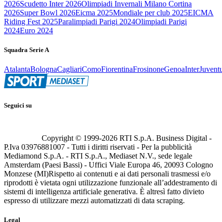
2026
Scudetto Inter 2026
Olimpiadi Invernali Milano Cortina
2026
Super Bowl 2026
Eicma 2025
Mondiale per club 2025
EICMA
Riding Fest 2025
Paralimpiadi Parigi 2024
Olimpiadi Parigi
2024
Euro 2024
Squadra Serie A
Atalanta
Bologna
Cagliari
Como
Fiorentina
Frosinone
Genoa
Inter
Juvent
Seguici su
Copyright © 1999-
2026
RTI S.p.A. Business Digital -
P.Iva 03976881007 - Tutti i diritti riservati - Per la pubblicità
Mediamond S.p.A. - RTI S.p.A., Mediaset N.V., sede legale
Amsterdam (Paesi Bassi) - Uffici Viale Europa 46, 20093 Cologno
Monzese (MI)
Rispetto ai contenuti e ai dati personali trasmessi e/o
riprodotti è vietata ogni utilizzazione funzionale all’addestramento di
sistemi di intelligenza artificiale generativa. È altresì fatto divieto
espresso di utilizzare mezzi automatizzati di data scraping.
Legal