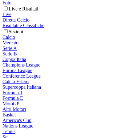
Foto
Live e Risultati
Live
Diretta Calcio
Risultati e Classifiche
Sezioni
Calcio
Mercato
Serie A
Serie B
Coppa Italia
Champions League
Europa League
Conference League
Calcio Estero
Supercoppa Italiana
Formula 1
Formula E
MotoGP
Altri Motori
Basket
America's Cup
Nations League
Tennis
Sci