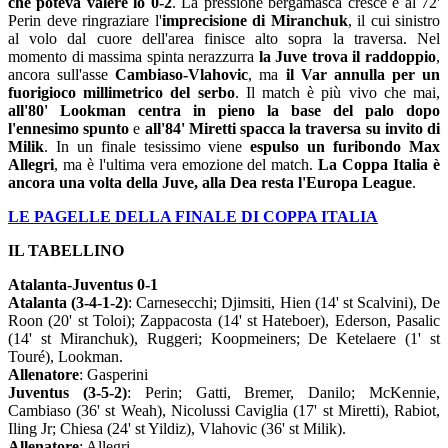
che poteva valere lo 0-2
. La pressione bergamasca cresce e al 72'
Perin deve ringraziare l'
imprecisione di Miranchuk
, il cui sinistro
al volo dal cuore dell'area finisce alto sopra la traversa. Nel
momento di massima spinta nerazzurra
la Juve trova il raddoppio
,
ancora sull'asse
Cambiaso-Vlahovic
, ma
il Var annulla per un
fuorigioco millimetrico del serbo
. Il match è più vivo che mai,
all'80' Lookman centra in pieno la base del palo dopo
l'ennesimo spunto
e
all'84' Miretti spacca la traversa su invito di
Milik
. In un finale tesissimo viene
espulso un furibondo Max
Allegri
, ma è l'ultima vera emozione del match.
La Coppa Italia è
ancora una volta della Juve, alla Dea resta l'Europa League
.
LE PAGELLE DELLA FINALE DI COPPA ITALIA
IL TABELLINO
Atalanta-Juventus 0-1
Atalanta (3-4-1-2)
: Carnesecchi; Djimsiti, Hien (14' st Scalvini), De
Roon (20' st Toloi); Zappacosta (14' st Hateboer), Ederson, Pasalic
(14' st Miranchuk), Ruggeri; Koopmeiners; De Ketelaere (1' st
Touré), Lookman.
Allenatore
: Gasperini
Juventus (3-5-2)
: Perin; Gatti, Bremer, Danilo; McKennie,
Cambiaso (36' st Weah), Nicolussi Caviglia (17' st Miretti), Rabiot,
Iling Jr; Chiesa (24' st Yildiz), Vlahovic (36' st Milik).
Allenatore
: Allegri