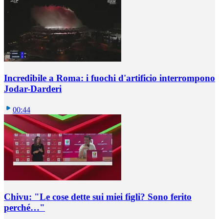
Incredibile a Roma: i fuochi d'artificio interrompono
Jodar-Darderi
00:44
Chivu: "Le cose dette sui miei figli? Sono ferito
perché…"