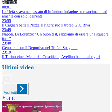
00:01
La Uefa scava nel passato di Infantino: indagine su risarcimento ad
amante con soldi dell'ente
23:55
Il Cagliari batte il Nizza ai rigori: suo il trofeo Gigi Riva
23:49
Napoli, Di Lorenzo: "Un buon test, sappiamo di essere una squadra
forte"
23:40
Genoa ko con il Deportivo nel Trofeo Spagnolo
23:19
Il Torino vince Memorial Criscitiello, Avellino battuto ai rigori
Ultimi video
Vedi tutti
01:15