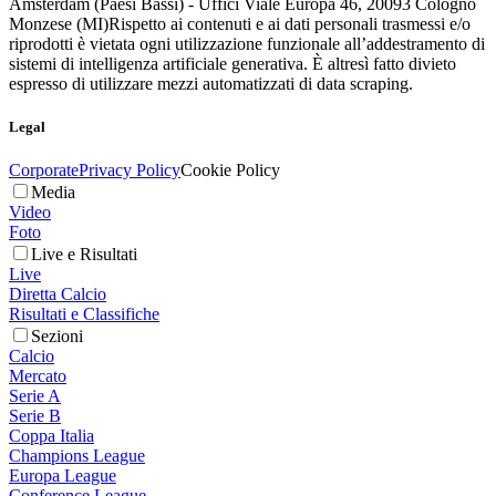
Amsterdam (Paesi Bassi) - Uffici Viale Europa 46, 20093 Cologno
Monzese (MI)
Rispetto ai contenuti e ai dati personali trasmessi e/o
riprodotti è vietata ogni utilizzazione funzionale all’addestramento di
sistemi di intelligenza artificiale generativa. È altresì fatto divieto
espresso di utilizzare mezzi automatizzati di data scraping.
Legal
Corporate
Privacy Policy
Cookie Policy
Media
Video
Foto
Live e Risultati
Live
Diretta Calcio
Risultati e Classifiche
Sezioni
Calcio
Mercato
Serie A
Serie B
Coppa Italia
Champions League
Europa League
Conference League