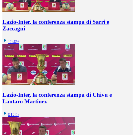
Lazio-Inter, la conferenza stampa di Sarri e
Zaccagni
15:09
Lazio-Inter, la conferenza stampa di Chivu e
Lautaro Martinez
01:15