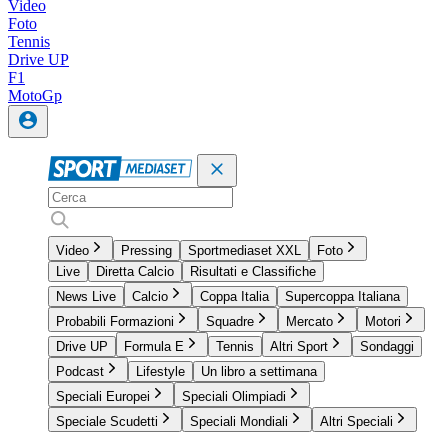
Video
Foto
Tennis
Drive UP
F1
MotoGp
Video
Pressing
Sportmediaset XXL
Foto
Live
Diretta Calcio
Risultati e Classifiche
News Live
Calcio
Coppa Italia
Supercoppa Italiana
Probabili Formazioni
Squadre
Mercato
Motori
Drive UP
Formula E
Tennis
Altri Sport
Sondaggi
Podcast
Lifestyle
Un libro a settimana
Speciali Europei
Speciali Olimpiadi
Speciale Scudetti
Speciali Mondiali
Altri Speciali