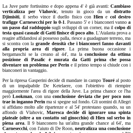
La Juve parte fortissimo e dopo appena 4' è già avanti:
Cambiaso
verticalizza per Vlahovic
, tenuto in gioco da un
distratto
Djimisiti
, il serbo vince il duello fisico con
Hien
e
col destro
trafigge Carnesecchi per lo 0-1
. Passano 5' e i bianconeri vanno
a
un passo dal raddoppio
sugli sviluppi di un corner, ma il
colpo di
testa quasi casuale di Gatti finisce di poco alto
. L'Atalanta prova a
reagire affidandosi al possesso palla, riesce a guadagnare terreno, ma
si scontra con la
grande densità che i bianconeri fanno davanti
alla propria area di rigore
. La prima buona occasione i
bergamaschi se la creano al 44', ma la
conclusione da ottima
posizione di Pasalic è murata da Gatti prima che possa
diventare un problema per Perin
e il primo tempo si chiude con i
bianconeri in vantaggio.
Per la ripresa Gasperini decide di mandare in campo
Touré
al posto
di un impalpabile De Ketelaere, con l'obiettivo di riempire
maggiormente l'area di rigore della Juve. La prima chance ce l'ha
però
Lookman
, con una
conclusione deviata che per poco non
trae in inganno Perin
ma si spegne sul fondo. Gli uomini di Allegri
si affidano molto alle ripartenze e al 54' protestano quando, su un
affondo di Vlahovic,
Maresca decide di ignorare una spinta
plateale (oltre a un contatto sul ginocchio) di Hien sul serbo in
piena area
. Il 9 bianconero ha un'altra grande chance al 64', ma
Carnesecchi
, con l'aiuto di De Roon,
neutralizza una conclusione