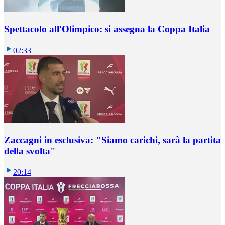
Spettacolo all'Olimpico: si assegna la Coppa Italia
02:33
Zaccagni in esclusiva: "Siamo carichi, sarà la partita
della svolta"
20:14