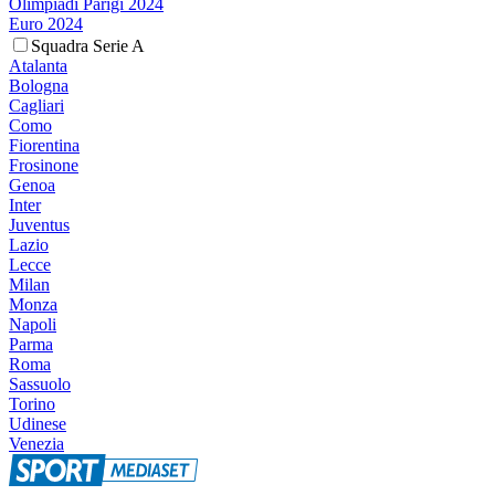
Olimpiadi Parigi 2024
Euro 2024
Squadra Serie A
Atalanta
Bologna
Cagliari
Como
Fiorentina
Frosinone
Genoa
Inter
Juventus
Lazio
Lecce
Milan
Monza
Napoli
Parma
Roma
Sassuolo
Torino
Udinese
Venezia