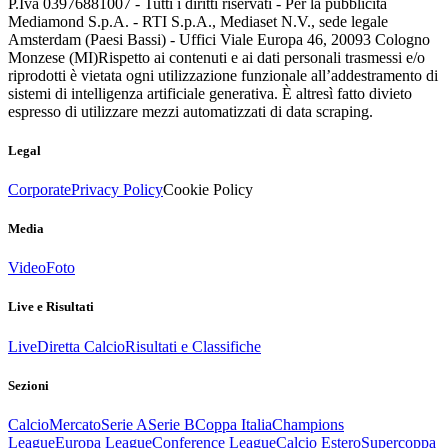
P.Iva 03976881007 - Tutti i diritti riservati - Per la pubblicità
Mediamond S.p.A. - RTI S.p.A., Mediaset N.V., sede legale
Amsterdam (Paesi Bassi) - Uffici Viale Europa 46, 20093 Cologno
Monzese (MI)
Rispetto ai contenuti e ai dati personali trasmessi e/o
riprodotti è vietata ogni utilizzazione funzionale all’addestramento di
sistemi di intelligenza artificiale generativa. È altresì fatto divieto
espresso di utilizzare mezzi automatizzati di data scraping.
Legal
Corporate
Privacy Policy
Cookie Policy
Media
Video
Foto
Live e Risultati
Live
Diretta Calcio
Risultati e Classifiche
Sezioni
Calcio
Mercato
Serie A
Serie B
Coppa Italia
Champions
League
Europa League
Conference League
Calcio Estero
Supercoppa