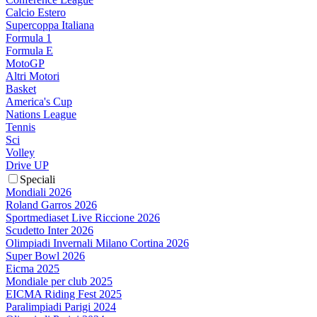
Calcio Estero
Supercoppa Italiana
Formula 1
Formula E
MotoGP
Altri Motori
Basket
America's Cup
Nations League
Tennis
Sci
Volley
Drive UP
Speciali
Mondiali 2026
Roland Garros 2026
Sportmediaset Live Riccione 2026
Scudetto Inter 2026
Olimpiadi Invernali Milano Cortina 2026
Super Bowl 2026
Eicma 2025
Mondiale per club 2025
EICMA Riding Fest 2025
Paralimpiadi Parigi 2024