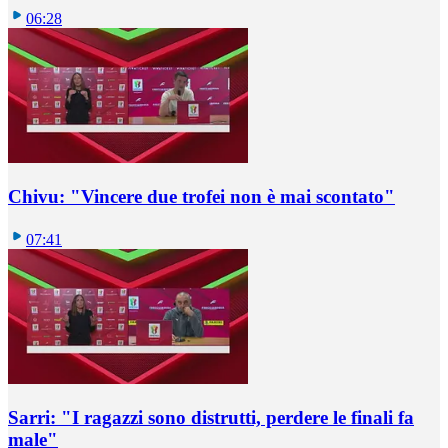
06:28
Chivu: "Vincere due trofei non è mai scontato"
07:41
Sarri: "I ragazzi sono distrutti, perdere le finali fa
male"