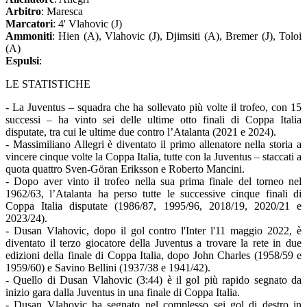
Arbitro
: Maresca
Marcatori
: 4' Vlahovic (J)
Ammoniti
: Hien (A), Vlahovic (J), Djimsiti (A), Bremer (J), Toloi
(A)
Espulsi
:
LE STATISTICHE
- La Juventus – squadra che ha sollevato più volte il trofeo, con 15
successi – ha vinto sei delle ultime otto finali di Coppa Italia
disputate, tra cui le ultime due contro l’Atalanta (2021 e 2024).
- Massimiliano Allegri è diventato il primo allenatore nella storia a
vincere cinque volte la Coppa Italia, tutte con la Juventus – staccati a
quota quattro Sven-Göran Eriksson e Roberto Mancini.
- Dopo aver vinto il trofeo nella sua prima finale del torneo nel
1962/63, l’Atalanta ha perso tutte le successive cinque finali di
Coppa Italia disputate (1986/87, 1995/96, 2018/19, 2020/21 e
2023/24).
- Dusan Vlahovic, dopo il gol contro l'Inter l'11 maggio 2022, è
diventato il terzo giocatore della Juventus a trovare la rete in due
edizioni della finale di Coppa Italia, dopo John Charles (1958/59 e
1959/60) e Savino Bellini (1937/38 e 1941/42).
- Quello di Dusan Vlahovic (3:44) è il gol più rapido segnato da
inizio gara dalla Juventus in una finale di Coppa Italia.
- Dusan Vlahovic ha segnato nel complesso sei gol di destro in