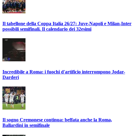
Il tabellone della Coppa Italia 26/27: Juve-Napoli e Milan-Inter
possibili semifinali. Il calendario dei 32esimi
Incredibile a Roma: i fuochi d'artificio interrompono Jodar-
Darderi
Il sogno Cremonese continua: beffata anche la Roma,
Ballardini in semifinale