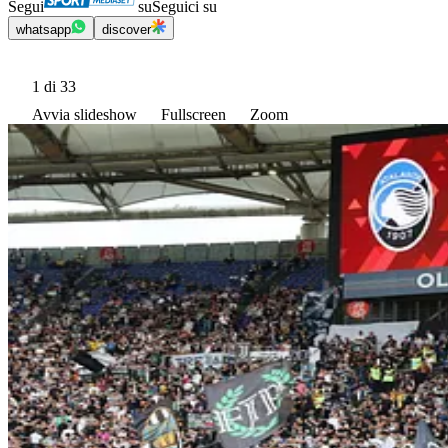
Segui
su
Seguici su
whatsapp
discover
1
di 33
Avvia slideshow
Fullscreen
Zoom