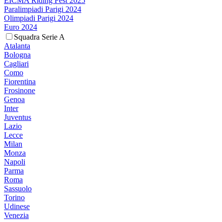
EICMA Riding Fest 2025
Paralimpiadi Parigi 2024
Olimpiadi Parigi 2024
Euro 2024
Squadra Serie A
Atalanta
Bologna
Cagliari
Como
Fiorentina
Frosinone
Genoa
Inter
Juventus
Lazio
Lecce
Milan
Monza
Napoli
Parma
Roma
Sassuolo
Torino
Udinese
Venezia