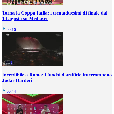
Torna la Coppa Italia: i trentaduesimi di finale dal
14 agosto su Mediaset
00:16
Incredibile a Roma: i fuochi d'artificio interrompono
Jodar-Darderi
00:44