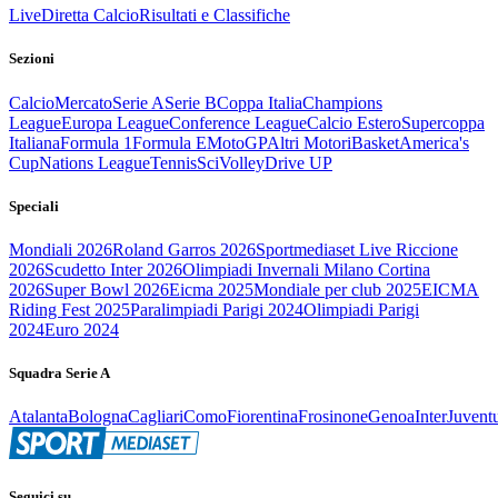
Live
Diretta Calcio
Risultati e Classifiche
Sezioni
Calcio
Mercato
Serie A
Serie B
Coppa Italia
Champions
League
Europa League
Conference League
Calcio Estero
Supercoppa
Italiana
Formula 1
Formula E
MotoGP
Altri Motori
Basket
America's
Cup
Nations League
Tennis
Sci
Volley
Drive UP
Speciali
Mondiali 2026
Roland Garros 2026
Sportmediaset Live Riccione
2026
Scudetto Inter 2026
Olimpiadi Invernali Milano Cortina
2026
Super Bowl 2026
Eicma 2025
Mondiale per club 2025
EICMA
Riding Fest 2025
Paralimpiadi Parigi 2024
Olimpiadi Parigi
2024
Euro 2024
Squadra Serie A
Atalanta
Bologna
Cagliari
Como
Fiorentina
Frosinone
Genoa
Inter
Juvent
Seguici su