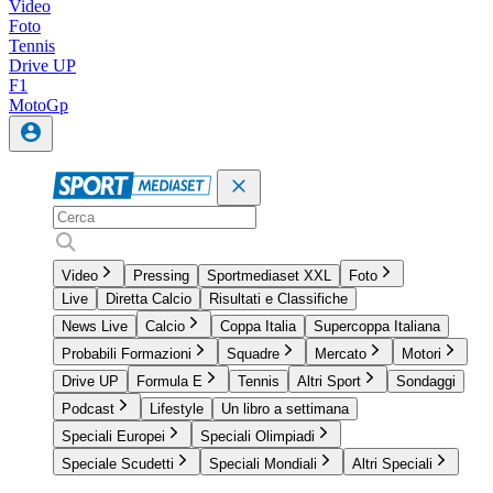
Video
Foto
Tennis
Drive UP
F1
MotoGp
Video
Pressing
Sportmediaset XXL
Foto
Live
Diretta Calcio
Risultati e Classifiche
News Live
Calcio
Coppa Italia
Supercoppa Italiana
Probabili Formazioni
Squadre
Mercato
Motori
Drive UP
Formula E
Tennis
Altri Sport
Sondaggi
Podcast
Lifestyle
Un libro a settimana
Speciali Europei
Speciali Olimpiadi
Speciale Scudetti
Speciali Mondiali
Altri Speciali