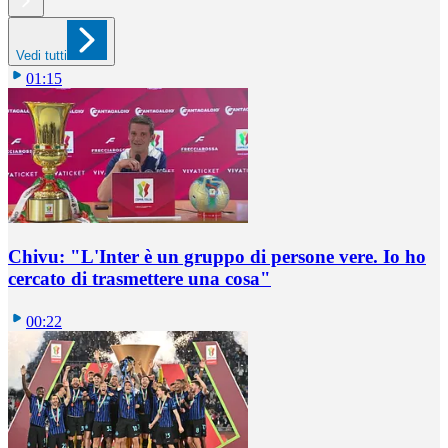
Vedi tutti
01:15
Chivu: "L'Inter è un gruppo di persone vere. Io ho
cercato di trasmettere una cosa"
00:22