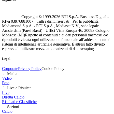
Copyright © 1999-
2026
RTI S.p.A. Business Digital -
P.Iva 03976881007 - Tutti i diritti riservati - Per la pubblicità
Mediamond S.p.A. - RTI S.p.A., Mediaset N.V., sede legale
Amsterdam (Paesi Bassi) - Uffici Viale Europa 46, 20093 Cologno
Monzese (MI)
Rispetto ai contenuti e ai dati personali trasmessi e/o
riprodotti è vietata ogni utilizzazione funzionale all’addestramento di
sistemi di intelligenza artificiale generativa. È altresì fatto divieto
espresso di utilizzare mezzi automatizzati di data scraping.
Legal
Corporate
Privacy Policy
Cookie Policy
Media
Video
Foto
Live e Risultati
Live
Diretta Calcio
Risultati e Classifiche
Sezioni
Calcio