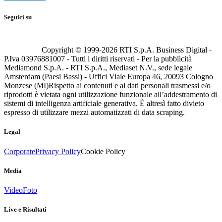
Seguici su
Copyright © 1999-
2026
RTI S.p.A. Business Digital -
P.Iva 03976881007 - Tutti i diritti riservati - Per la pubblicità
Mediamond S.p.A. - RTI S.p.A., Mediaset N.V., sede legale
Amsterdam (Paesi Bassi) - Uffici Viale Europa 46, 20093 Cologno
Monzese (MI)
Rispetto ai contenuti e ai dati personali trasmessi e/o
riprodotti è vietata ogni utilizzazione funzionale all’addestramento di
sistemi di intelligenza artificiale generativa. È altresì fatto divieto
espresso di utilizzare mezzi automatizzati di data scraping.
Legal
Corporate
Privacy Policy
Cookie Policy
Media
Video
Foto
Live e Risultati