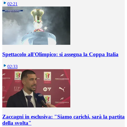
02:21
Spettacolo all'Olimpico: si assegna la Coppa Italia
02:33
Zaccagni in esclusiva: "Siamo carichi, sarà la partita
della svolta"