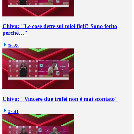
Chivu: "Le cose dette sui miei figli? Sono ferito
perché…"
06:28
Chivu: "Vincere due trofei non è mai scontato"
07:41