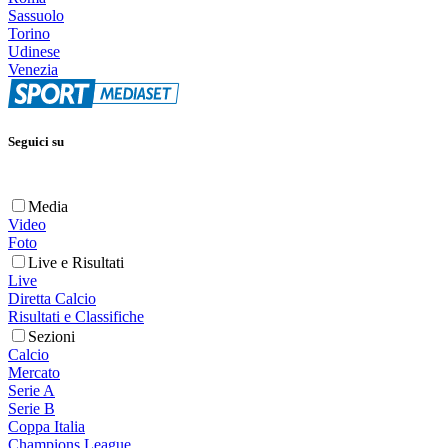
Sassuolo
Torino
Udinese
Venezia
Seguici su
Media
Video
Foto
Live e Risultati
Live
Diretta Calcio
Risultati e Classifiche
Sezioni
Calcio
Mercato
Serie A
Serie B
Coppa Italia
Champions League