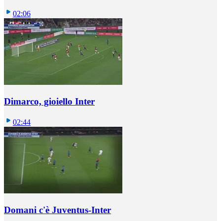
02:06
Dimarco, gioiello Inter
02:44
Domani c'è Juventus-Inter