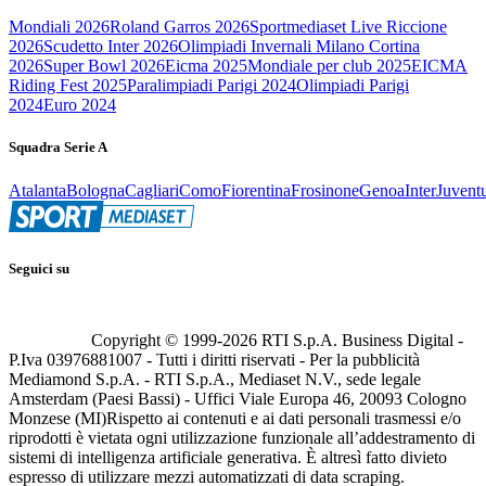
Mondiali 2026
Roland Garros 2026
Sportmediaset Live Riccione
2026
Scudetto Inter 2026
Olimpiadi Invernali Milano Cortina
2026
Super Bowl 2026
Eicma 2025
Mondiale per club 2025
EICMA
Riding Fest 2025
Paralimpiadi Parigi 2024
Olimpiadi Parigi
2024
Euro 2024
Squadra Serie A
Atalanta
Bologna
Cagliari
Como
Fiorentina
Frosinone
Genoa
Inter
Juvent
Seguici su
Copyright © 1999-
2026
RTI S.p.A. Business Digital -
P.Iva 03976881007 - Tutti i diritti riservati - Per la pubblicità
Mediamond S.p.A. - RTI S.p.A., Mediaset N.V., sede legale
Amsterdam (Paesi Bassi) - Uffici Viale Europa 46, 20093 Cologno
Monzese (MI)
Rispetto ai contenuti e ai dati personali trasmessi e/o
riprodotti è vietata ogni utilizzazione funzionale all’addestramento di
sistemi di intelligenza artificiale generativa. È altresì fatto divieto
espresso di utilizzare mezzi automatizzati di data scraping.