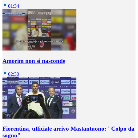
01:34
Amorim non si nasconde
02:30
Fiorentina, ufficiale arrivo Mastantuono: "Colpo da
sogno"