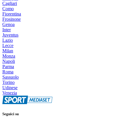
Cagliari
Como
Fiorentina
Frosinone
Genoa
Inter
Juventus
Lazio
Lecce
Milan
Monza
Napoli
Parma
Roma
Sassuolo
Torino
Udinese
Venezia
Seguici su