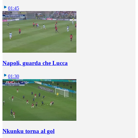
01:45
Napoli, guarda che Lucca
01:30
Nkunku torna al gol