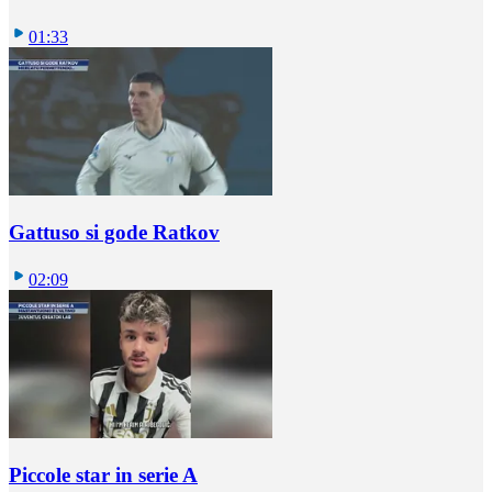
01:33
Gattuso si gode Ratkov
02:09
Piccole star in serie A