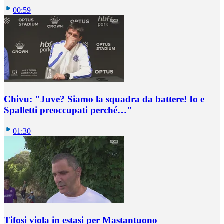
00:59
Chivu: "Juve? Siamo la squadra da battere! Io e
Spalletti preoccupati perché…"
01:30
Tifosi viola in estasi per Mastantuono