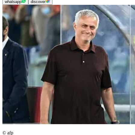
whatsapp
discover
© afp