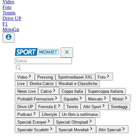
Video
Foto
Tennis
Drive UP
F1
MotoGp
Video
Pressing
Sportmediaset XXL
Foto
Live
Diretta Calcio
Risultati e Classifiche
News Live
Calcio
Coppa Italia
Supercoppa Italiana
Probabili Formazioni
Squadre
Mercato
Motori
Drive UP
Formula E
Tennis
Altri Sport
Sondaggi
Podcast
Lifestyle
Un libro a settimana
Speciali Europei
Speciali Olimpiadi
Speciale Scudetti
Speciali Mondiali
Altri Speciali