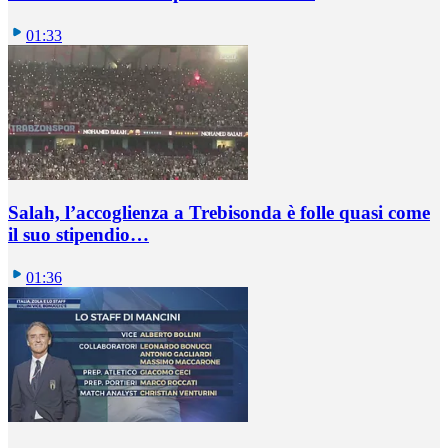
01:33
Salah, l’accoglienza a Trebisonda è folle quasi come
il suo stipendio…
01:36