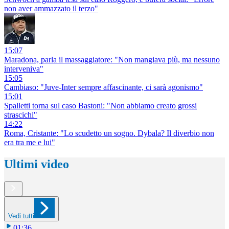
non aver ammazzato il terzo"
15:07
Maradona, parla il massaggiatore: "Non mangiava più, ma nessuno
interveniva"
15:05
Cambiaso: "Juve-Inter sempre affascinante, ci sarà agonismo"
15:01
Spalletti torna sul caso Bastoni: "Non abbiamo creato grossi
strascichi"
14:22
Roma, Cristante: "Lo scudetto un sogno. Dybala? Il diverbio non
era tra me e lui"
Ultimi video
Vedi tutti
01:36