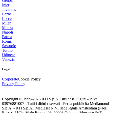
Genoa
Inter
Juventus
Lazio
Lecce
Milan
Monza
Napoli
Parma
Roma
Sassuolo
Torino
Udinese
Venezia
Legal
Corporate
Cookie Policy
Privacy Policy
Copyright © 1999-
2026
RTI S.p.A. Business Digital - P.Iva
03976881007 - Tutti i diritti riservati - Per la pubblicità Mediamond
S.p.A. - RTI S.p.A., Mediaset N.V., sede legale Amsterdam (Paesi
Bassi) - Uffici Viale Europa 46, 20093 Cologno Monzese (MI)