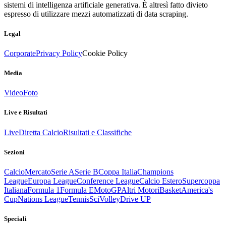
sistemi di intelligenza artificiale generativa. È altresì fatto divieto
espresso di utilizzare mezzi automatizzati di data scraping.
Legal
Corporate
Privacy Policy
Cookie Policy
Media
Video
Foto
Live e Risultati
Live
Diretta Calcio
Risultati e Classifiche
Sezioni
Calcio
Mercato
Serie A
Serie B
Coppa Italia
Champions
League
Europa League
Conference League
Calcio Estero
Supercoppa
Italiana
Formula 1
Formula E
MotoGP
Altri Motori
Basket
America's
Cup
Nations League
Tennis
Sci
Volley
Drive UP
Speciali