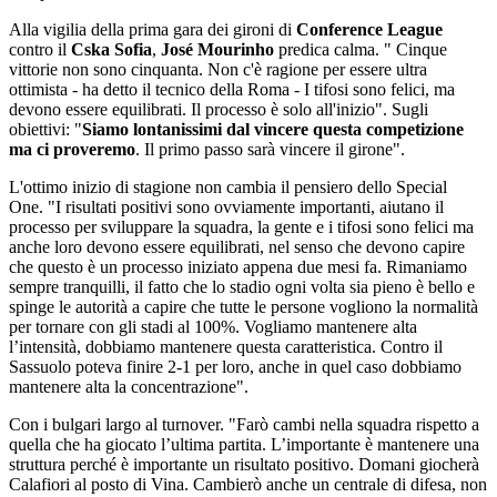
Alla vigilia della prima gara dei gironi di
Conference League
contro il
Cska Sofia
,
José Mourinho
predica calma. " Cinque
vittorie non sono cinquanta. Non c'è ragione per essere ultra
ottimista - ha detto il tecnico della Roma - I tifosi sono felici, ma
devono essere equilibrati. Il processo è solo all'inizio". Sugli
obiettivi: "
Siamo lontanissimi dal vincere questa competizione
ma ci proveremo
. Il primo passo sarà vincere il girone".
L'ottimo inizio di stagione non cambia il pensiero dello Special
One. "I risultati positivi sono ovviamente importanti, aiutano il
processo per sviluppare la squadra, la gente e i tifosi sono felici ma
anche loro devono essere equilibrati, nel senso che devono capire
che questo è un processo iniziato appena due mesi fa. Rimaniamo
sempre tranquilli, il fatto che lo stadio ogni volta sia pieno è bello e
spinge le autorità a capire che tutte le persone vogliono la normalità
per tornare con gli stadi al 100%. Vogliamo mantenere alta
l’intensità, dobbiamo mantenere questa caratteristica. Contro il
Sassuolo poteva finire 2-1 per loro, anche in quel caso dobbiamo
mantenere alta la concentrazione".
Con i bulgari largo al turnover. "Farò cambi nella squadra rispetto a
quella che ha giocato l’ultima partita. L’importante è mantenere una
struttura perché è importante un risultato positivo. Domani giocherà
Calafiori al posto di Vina. Cambierò anche un centrale di difesa, non