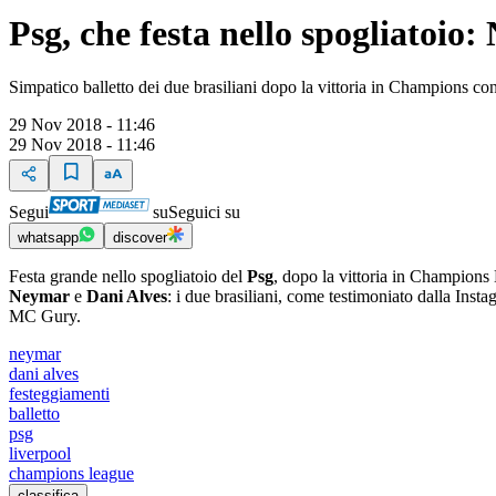
Psg, che festa nello spogliatoio
Simpatico balletto dei due brasiliani dopo la vittoria in Champions con
29 Nov 2018 - 11:46
29 Nov 2018 - 11:46
Segui
su
Seguici su
whatsapp
discover
Festa grande nello spogliatoio del
Psg
, dopo la vittoria in Champions 
Neymar
e
Dani Alves
: i due brasiliani, come testimoniato dalla Ins
MC Gury.
neymar
dani alves
festeggiamenti
balletto
psg
liverpool
champions league
classifica