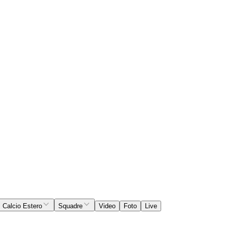
Calcio Estero
Squadre
Video
Foto
Live