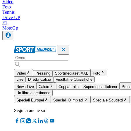
Video
Foto
Tennis
Drive UP
F1
MotoGp
Video
Pressing
Sportmediaset XXL
Foto
Live
Diretta Calcio
Risultati e Classifiche
News Live
Calcio
Coppa Italia
Supercoppa Italiana
Proba
Un libro a settimana
Speciali Europei
Speciali Olimpiadi
Speciale Scudetti
Seguici anche su