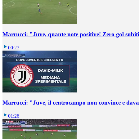
Marrucci: "Juve, quante note positive! Zero gol subiti,
00:27
Marrucci: "Juve, il centrocampo non convince e dava
01:26