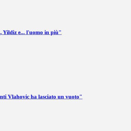
 Yildiz e... l'uomo in più"
nti Vlahovic ha lasciato un vuoto"