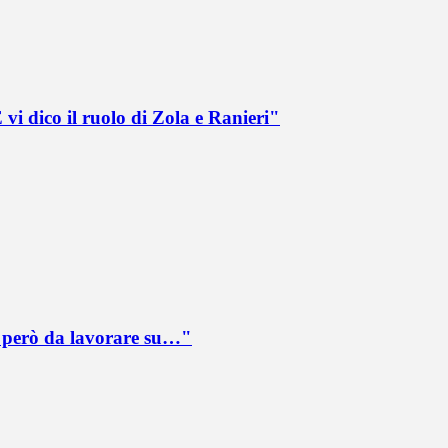
vi dico il ruolo di Zola e Ranieri"
è però da lavorare su…"