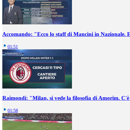
Accomando: "Ecco lo staff di Mancini in Nazionale. E 
01:51
Raimondi: "Milan, si vede la filosofia di Amorim. C'
01:58