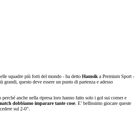
lle squadre più forti del mondo - ha detto
Hamsik
a Premium Sport -
più grandi, questo deve essere un punto di partenza e adesso
erché anche nella ripresa loro hanno fatto solo i gol sui corner e
match dobbiamo imparare tante cose
. E’ bellissimo giocare queste
cedere sul 2-0".