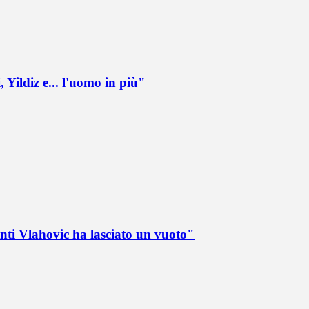
 Yildiz e... l'uomo in più"
nti Vlahovic ha lasciato un vuoto"