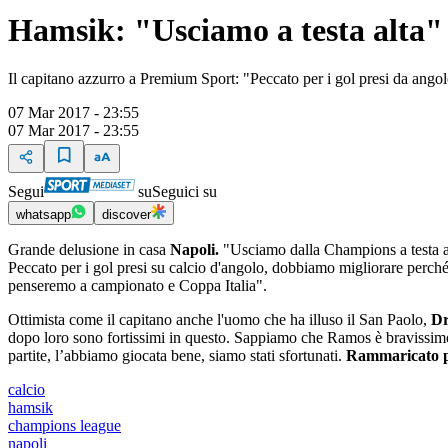
Hamsik: "Usciamo a testa alta"
Il capitano azzurro a Premium Sport: "Peccato per i gol presi da ango
07 Mar 2017 - 23:55
07 Mar 2017 - 23:55
Segui
su
Seguici su
whatsapp
discover
Grande delusione in casa
Napoli.
"Usciamo dalla Champions a testa al
Peccato per i gol presi su calcio d'angolo, dobbiamo migliorare perché 
penseremo a campionato e Coppa Italia".
Ottimista come il capitano anche l'uomo che ha illuso il San Paolo,
Dr
dopo loro sono fortissimi in questo. Sappiamo che Ramos è bravissimo
partite, l’abbiamo giocata bene, siamo stati sfortunati.
Rammaricato p
calcio
hamsik
champions league
napoli