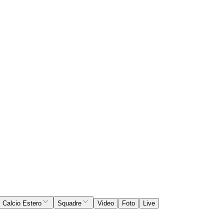
Calcio Estero
Squadre
Video
Foto
Live