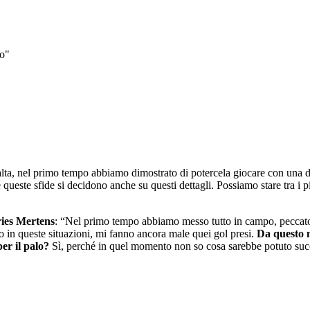
lo"
ta, nel primo tempo abbiamo dimostrato di potercela giocare con una de
queste sfide si decidono anche su questi dettagli. Possiamo stare tra i 
ies Mertens
: “Nel primo tempo abbiamo messo tutto in campo, peccato p
 in queste situazioni, mi fanno ancora male quei gol presi.
Da questo 
er il palo?
Sì, perché in quel momento non so cosa sarebbe potuto suc