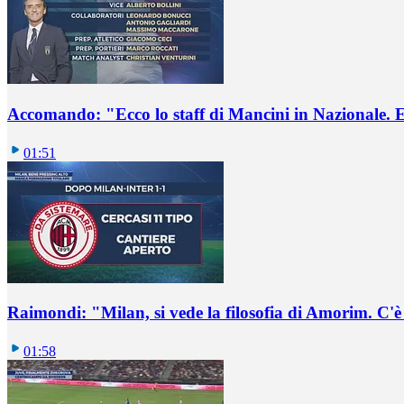
Accomando: "Ecco lo staff di Mancini in Nazionale. E 
01:51
Raimondi: "Milan, si vede la filosofia di Amorim. C'
01:58