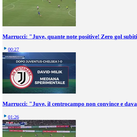
Marrucci: "Juve, quante note positive! Zero gol subiti,
00:27
Marrucci: "Juve, il centrocampo non convince e dava
01:26