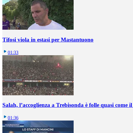
Tifosi viola in estasi per Mastantuono
01:33
Salah, l’accoglienza a Trebisonda è folle quasi come i
01:36