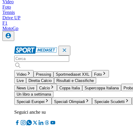
Video
Foto
Tennis
Drive UP
F1
MotoGp
Video
Pressing
Sportmediaset XXL
Foto
Live
Diretta Calcio
Risultati e Classifiche
News Live
Calcio
Coppa Italia
Supercoppa Italiana
Proba
Un libro a settimana
Speciali Europei
Speciali Olimpiadi
Speciale Scudetti
Seguici anche su